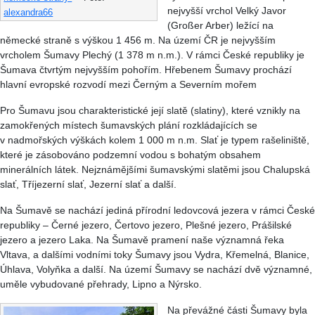
nejvyšší vrchol Velký Javor
alexandra66
(Großer Arber) ležící na
německé straně s výškou 1 456 m. Na území ČR je nejvyšším
vrcholem Šumavy Plechý (1 378 m n.m.). V rámci České republiky je
Šumava čtvrtým nejvyšším pohořím. Hřebenem Šumavy prochází
hlavní evropské rozvodí mezi Černým a Severním mořem
Pro Šumavu jsou charakteristické její slatě (slatiny), které vznikly na
zamokřených místech šumavských plání rozkládajících se
v nadmořských výškách kolem 1 000 m n.m. Slať je typem rašeliniště,
které je zásobováno podzemní vodou s bohatým obsahem
minerálních látek. Nejznámějšími šumavskými slatěmi jsou Chalupská
slať, Tříjezerní slať, Jezerní slať a další.
Na Šumavě se nachází jediná přírodní ledovcová jezera v rámci České
republiky – Černé jezero, Čertovo jezero, Plešné jezero, Prášilské
jezero a jezero Laka. Na Šumavě pramení naše významná řeka
Vltava, a dalšími vodními toky Šumavy jsou Vydra, Křemelná, Blanice,
Úhlava, Volyňka a další. Na území Šumavy se nachází dvě významné,
uměle vybudované přehrady, Lipno a Nýrsko.
Na převážné části Šumavy byla