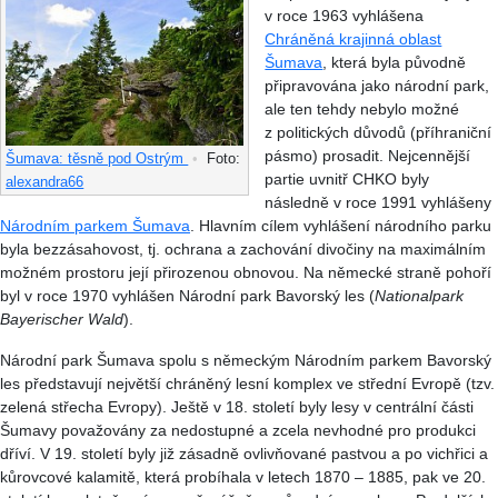
v roce 1963 vyhlášena
Chráněná krajinná oblast
Šumava
, která byla původně
připravována jako národní park,
ale ten tehdy nebylo možné
z politických důvodů (příhraniční
pásmo) prosadit. Nejcennější
Šumava: těsně pod Ostrým
•
Foto:
partie uvnitř CHKO byly
alexandra66
následně v roce 1991 vyhlášeny
Národním parkem Šumava
. Hlavním cílem vyhlášení národního parku
byla bezzásahovost, tj. ochrana a zachování divočiny na maximálním
možném prostoru její přirozenou obnovou. Na německé straně pohoří
byl v roce 1970 vyhlášen Národní park Bavorský les (
Nationalpark
Bayerischer Wald
).
Národní park Šumava spolu s německým Národním parkem Bavorský
les představují největší chráněný lesní komplex ve střední Evropě (tzv.
zelená střecha Evropy). Ještě v 18. století byly lesy v centrální části
Šumavy považovány za nedostupné a zcela nevhodné pro produkci
dříví. V 19. století byly již zásadně ovlivňované pastvou a po vichřici a
kůrovcové kalamitě, která probíhala v letech 1870 – 1885, pak ve 20.