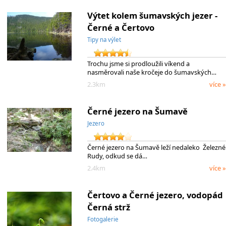
Výtet kolem šumavských jezer -
Černé a Čertovo
Tipy na výlet
Trochu jsme si prodloužili víkend a
nasměrovali naše kročeje do šumavských…
2.3km
více »
Černé jezero na Šumavě
Jezero
Černé jezero na Šumavě leží nedaleko Železné
Rudy, odkud se dá…
2.4km
více »
Čertovo a Černé jezero, vodopád
Černá strž
Fotogalerie