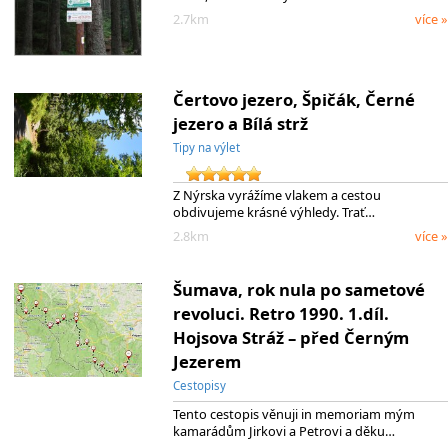
2.7km
více »
Čertovo jezero, Špičák, Černé
jezero a Bílá strž
Tipy na výlet
Z Nýrska vyrážíme vlakem a cestou
obdivujeme krásné výhledy. Trať…
2.8km
více »
Šumava, rok nula po sametové
revoluci. Retro 1990. 1.díl.
Hojsova Stráž – před Černým
Jezerem
Cestopisy
Tento cestopis věnuji in memoriam mým
kamarádům Jirkovi a Petrovi a děku…