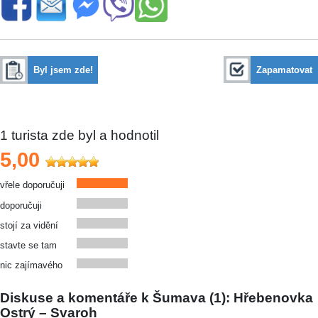
Byl jsem zde!
Zapamatovat
1
turista zde byl a hodnotil
5,00
vřele doporučuji
doporučuji
stojí za vidění
stavte se tam
nic zajímavého
Diskuse a komentáře k Šumava (1): Hřebenovka
Ostrý – Svaroh