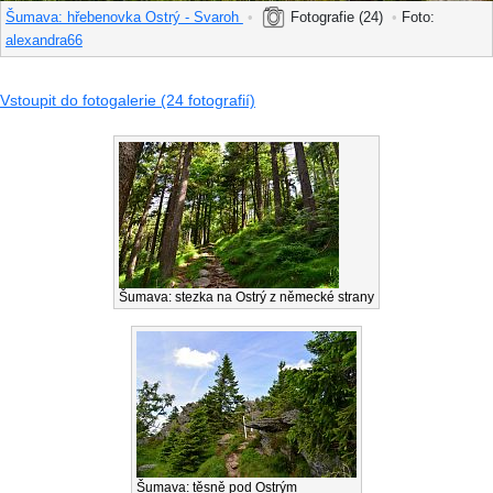
Šumava: hřebenovka Ostrý - Svaroh
•
Fotografie (24)
•
Foto:
alexandra66
Vstoupit do fotogalerie (24 fotografií)
Šumava: stezka na Ostrý z německé strany
Šumava: těsně pod Ostrým