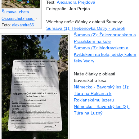
Text:
Alexandra Prejdová
Fotografie: Jan Prejda
Šumava: chata
Osserschutzhaus
•
Všechny naše články z oblasti Šumavy:
Foto:
alexandra66
Šumava (1): Hřebenovka Ostrý - Svaroh
Šumava (2): Železnorudskem a
Prášilskem na kole
Šumava (3): Modravskem a
Kvildskem na kole, pěšky kolem
řeky Vydry
Naše články z oblasti
Bavorského lesa:
Německo - Bavorský les (1):
Túra na Roklan a k
Roklanskému jezeru
Německo - Bavorský les (2):
Túra na Luzný