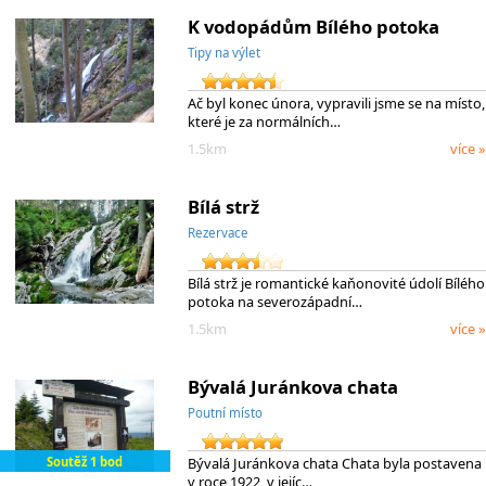
K vodopádům Bílého potoka
Tipy na výlet
Ač byl konec února, vypravili jsme se na místo,
které je za normálních…
1.5km
více »
Bílá strž
Rezervace
Bílá strž je romantické kaňonovité údolí Bílého
potoka na severozápadní…
1.5km
více »
Bývalá Juránkova chata
Poutní místo
Soutěž 1 bod
Bývalá Juránkova chata Chata byla postavena
v roce 1922, v jejíc…