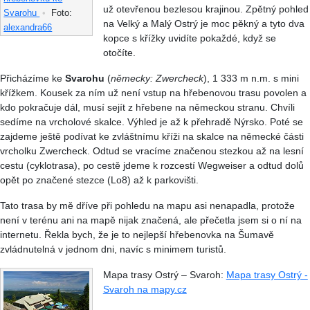
už otevřenou bezlesou krajinou. Zpětný pohled
Svarohu
•
Foto:
na Velký a Malý Ostrý je moc pěkný a tyto dva
alexandra66
kopce s křížky uvidíte pokaždé, když se
otočíte.
Přicházíme ke
Svarohu
(
německy: Zwercheck
), 1 333 m n.m. s mini
křížkem. Kousek za ním už není vstup na hřebenovou trasu povolen a
kdo pokračuje dál, musí sejít z hřebene na německou stranu. Chvíli
sedíme na vrcholové skalce. Výhled je až k přehradě Nýrsko. Poté se
zajdeme ještě podívat ke zvláštnímu kříži na skalce na německé části
vrcholku Zwercheck. Odtud se vracíme značenou stezkou až na lesní
cestu (cyklotrasa), po cestě jdeme k rozcestí Wegweiser a odtud dolů
opět po značené stezce (Lo8) až k parkovišti.
Tato trasa by mě dříve při pohledu na mapu asi nenapadla, protože
není v terénu ani na mapě nijak značená, ale přečetla jsem si o ní na
internetu. Řekla bych, že je to nejlepší hřebenovka na Šumavě
zvládnutelná v jednom dni, navíc s minimem turistů.
Mapa trasy Ostrý – Svaroh:
Mapa trasy Ostrý -
Svaroh na mapy.cz