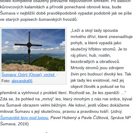
století kompletně osázeny převážně nepůvodním smrkem. Po dalších
kůrovcových kalamitách a přírodě ponechané obnově lesa, bude
Šumava v nejbližší době pravděpodobně vypadat podobně jak se píše
ve starých popisech šumavských hvozdů:
„Leží a stojí tady spousta
mrtvého dříví, které znesnadňuje
pohyb, a které vypadá jako
skutečný hřbitov stromů. Je to
ráj plísní, hub, rostlin,
bezobratlých a obratlovců.
Mrtvoly stromů jsou zdrojem
živin pro budoucí divoký les. Tak
Šumava: Ostrý (Osser), vrchol
•
jak tady les existoval, než jej
Foto:
alexandra66
objevil člověk a pokusil se ho
přeměnit a vytrhnout z prokletí tlení. Rozhodl se, že les zpeněží …“
Zdá se, že pohled na „mrtvý“ les, který mnohým z nás rve srdce, býval
na Šumavě obrazem velmi běžným. Ale kdoví, jestli vůbec dokážeme
milovat Šumavu s její skutečnou, pravou a pravdivou tváří. (
zdroj:
Šumavské lesy pod lupou
, Pavel Hubený a Pavla Čížková, Správa NP
Šumava, 2016
)