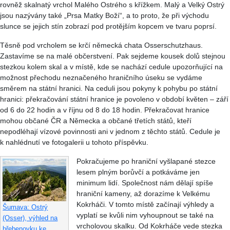
rovněž skalnatý vrchol Malého Ostrého s křížkem. Malý a Velký Ostrý
jsou nazývány také „Prsa Matky Boží“, a to proto, že při východu
slunce se jejich stín zobrazí pod protějším kopcem ve tvaru poprsí.
Těsně pod vrcholem se krčí německá chata Osserschutzhaus.
Zastavíme se na malé občerstvení. Pak sejdeme kousek dolů stejnou
stezkou kolem skal a v místě, kde se nachází cedule upozorňující na
možnost přechodu neznačeného hraničního úseku se vydáme
směrem na státní hranici. Na ceduli jsou pokyny k pohybu po státní
hranici: překračování státní hranice je povoleno v období květen – září
od 6 do 22 hodin a v říjnu od 8 do 18 hodin. Překračovat hranice
mohou občané ČR a Německa a občané třetích států, kteří
nepodléhají vízové povinnosti ani v jednom z těchto států. Cedule je
k nahlédnutí ve fotogalerii u tohoto příspěvku.
Pokračujeme po hraniční vyšlapané stezce
lesem plným borůvčí a potkáváme jen
minimum lidí. Společnost nám dělají spíše
hraniční kameny, až dorazíme k Velkému
Kokrháči. V tomto místě začínají výhledy a
Šumava: Ostrý
vyplatí se kvůli nim vyhoupnout se také na
(Osser), výhled na
vrcholovou skalku. Od Kokrháče vede stezka
hřebenovku ke