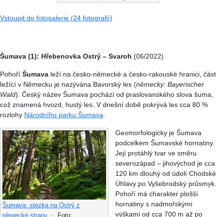
Vstoupit do fotogalerie (24 fotografií)
Šumava (1): Hřebenovka Ostrý – Svaroh
(06/2022)
Pohoří
Šumava
leží na česko-německé a česko-rakouské hranici, část
ležící v Německu je nazývána Bavorský les (
německy: Bayerischer
Wald
). Český název Šumava pochází od praslovanského slova šuma,
což znamená hvozd, hustý les. V dnešní době pokrývá les cca 80 %
rozlohy
Národního parku Šumava
.
Geomorfologicky je Šumava
podcelkem Šumavské hornatiny.
Její protáhlý tvar ve směru
severozápad – jihovýchod je cca
120 km dlouhý od údolí Chodské
Úhlavy po Vyšebrodský průsmyk.
Pohoří má charakter plošší
hornatiny s nadmořskými
Šumava: stezka na Ostrý z
výškami od cca 700 m až po
německé strany
•
Foto: