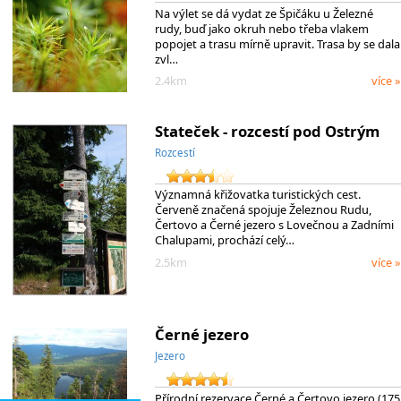
Na výlet se dá vydat ze Špičáku u Železné
rudy, buď jako okruh nebo třeba vlakem
popojet a trasu mírně upravit. Trasa by se dala
zvl…
2.4km
více »
Stateček - rozcestí pod Ostrým
Rozcestí
Významná křižovatka turistických cest.
Červeně značená spojuje Železnou Rudu,
Čertovo a Černé jezero s Lovečnou a Zadními
Chalupami, prochází celý…
2.5km
více »
Černé jezero
Jezero
Přírodní rezervace Černé a Čertovo jezero (175