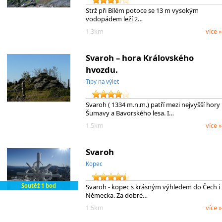
Strž při Bílém potoce se 13 m vysokým
vodopádem leží 2…
1.3km
více »
Svaroh – hora Královského
hvozdu.
Tipy na výlet
Svaroh ( 1334 m.n.m.) patří mezi nejvyšší hory
Šumavy a Bavorského lesa. I…
1.5km
více »
Svaroh
Kopec
Soutěž 1 bod
Svaroh - kopec s krásným výhledem do Čech i
Německa. Za dobré…
1.5km
více »