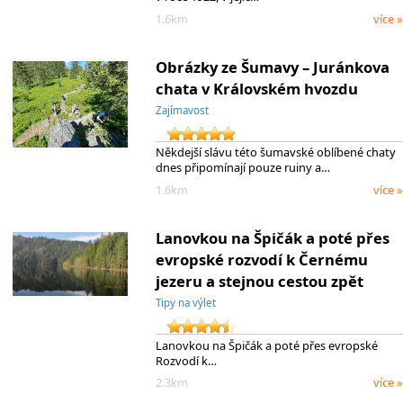
1.6km
více »
Obrázky ze Šumavy – Juránkova
chata v Královském hvozdu
Zajímavost
Někdejší slávu této šumavské oblíbené chaty
dnes připomínají pouze ruiny a…
1.6km
více »
Lanovkou na Špičák a poté přes
evropské rozvodí k Černému
jezeru a stejnou cestou zpět
Tipy na výlet
Lanovkou na Špičák a poté přes evropské
Rozvodí k…
2.3km
více »