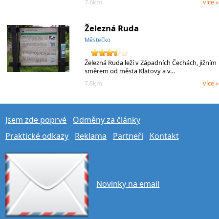
7.6km
více »
Železná Ruda
Městečko
Železná Ruda leží v Západních Čechách, jižním
směrem od města Klatovy a v…
7.8km
více »
Jsem zde poprvé
Odměny za články
Praktické odkazy
Reklama
Partneři
Kontakt
Novinky na email