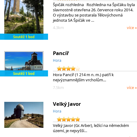
Špičák rozhledna Rozhledna na Špičáku byla
slavnostně otevřena 26. července roku 2014.
O výstavbu se postarala Tělovýchovná
jednota SA Špičák ve …
4.3km
více »
Soutěž 1 bod
Pancíř
Hora
Soutěž 1 bod
Hora Pancíř (1 214 m n. m.) patří k
nejvýznamnějším vrcholům…
7.5km
více »
Velký Javor
Hora
Velký Javor (Gr. Arber), ležící na německém
území, je nejvyšší…