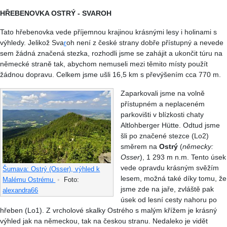
HŘEBENOVKA OSTRÝ - SVAROH
Tato hřebenovka vede příjemnou krajinou krásnými lesy i holinami s
výhledy. Jelikož Sva
r
oh není z české strany dobře přístupný a nevede
sem žádná značená stezka, rozhodli jsme se zahájit a ukončit túru na
německé straně tak, abychom nemuseli mezi těmito místy použít
žádnou dopravu. Celkem jsme ušli 16,5 km s převýšením cca 770 m.
Zaparkovali jsme na volně
přístupném a neplaceném
parkovišti v blízkosti chaty
Altlohberger Hütte. Odtud jsme
šli po značené stezce (Lo2)
směrem na
Ostrý
(
německy:
Osser
), 1 293 m n.m. Tento úsek
vede opravdu krásným svěžím
Šumava: Ostrý (Osser), výhled k
lesem, možná také díky tomu, že
Malému Ostrému
•
Foto:
jsme zde na jaře, zvláště pak
alexandra66
úsek od lesní cesty nahoru po
hřeben (Lo1). Z vrcholové skalky Ostrého s malým křížem je krásný
výhled jak na německou, tak na českou stranu. Nedaleko je vidět