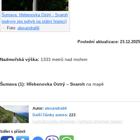
Šumava: hřebenovka Ostrý - Svaroh
(pokyny pro pohyb na státní hranici)
•
Foto:
alexandra66
Poslední aktualizace: 23.12.2025
Nadmořská výška:
1333 metrů nad mořem
Šumava (1): Hřebenovka Ostrý – Svaroh
na mapě
Autor:
alexandra66
Další články autora:
223
hodnotit kvalitu příspěvku
|
nahlásit příspěvek redakci
Sdílet s přáteli