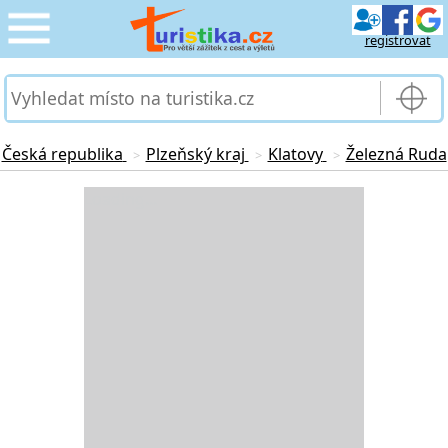
registrovat
CESTOVÁNÍ
›
SLUŽBY & DOPRAVA
›
Česká republika
Plzeňský kraj
Klatovy
Železná Ruda
>
>
>
PRO TURISTY
Loading...
›
MOJE TURISTIKA
›