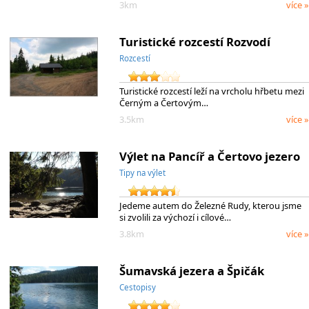
3km
více »
Turistické rozcestí Rozvodí
Rozcestí
Turistické rozcestí leží na vrcholu hřbetu mezi
Černým a Čertovým…
3.5km
více »
Výlet na Pancíř a Čertovo jezero
Tipy na výlet
Jedeme autem do Železné Rudy, kterou jsme
si zvolili za výchozí i cílové…
3.8km
více »
Šumavská jezera a Špičák
Cestopisy