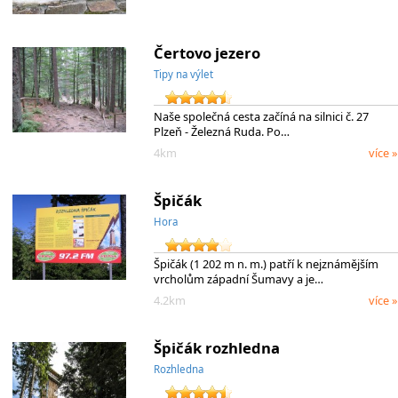
Čertovo jezero
Tipy na výlet
Naše společná cesta začíná na silnici č. 27
Plzeň - Železná Ruda. Po…
4km
více »
Špičák
Hora
Špičák (1 202 m n. m.) patří k nejznámějším
vrcholům západní Šumavy a je…
4.2km
více »
Špičák rozhledna
Rozhledna