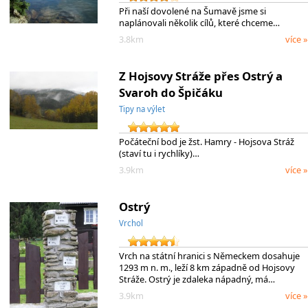
Při naší dovolené na Šumavě jsme si
naplánovali několik cílů, které chceme…
3.8km
více »
Z Hojsovy Stráže přes Ostrý a
Svaroh do Špičáku
Tipy na výlet
Počáteční bod je žst. Hamry - Hojsova Stráž
(staví tu i rychlíky)…
3.9km
více »
Ostrý
Vrchol
Vrch na státní hranici s Německem dosahuje
1293 m n. m., leží 8 km západně od Hojsovy
Stráže. Ostrý je zdaleka nápadný, má…
3.9km
více »