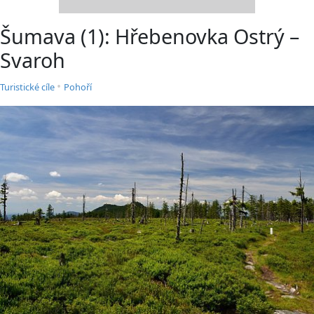
Šumava (1): Hřebenovka Ostrý –
Svaroh
•
Turistické cíle
Pohoří