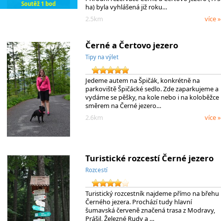
Soutěž 1 bod
ha) byla vyhlášená již roku…
2.5km
více »
Černé a Čertovo jezero
Tipy na výlet
Jedeme autem na Špičák, konkrétně na
parkoviště Špičácké sedlo. Zde zaparkujeme a
vydáme se pěšky, na kole nebo i na koloběžce
směrem na Černé jezero…
2.6km
více »
Turistické rozcestí Černé jezero
Rozcestí
Turistický rozcestník najdeme přímo na břehu
Černého jezera. Prochází tudy hlavní
šumavská červeně značená trasa z Modravy,
Prášil, Železné Rudy a …