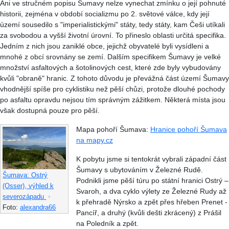
Ani ve stručném popisu Šumavy nelze vynechat zmínku o její pohnuté
historii, zejména v období socializmu po 2. světové válce, kdy její
území sousedilo s "imperialistickými" státy, tedy státy, kam Češi utíkali
za svobodou a vyšší životní úrovní. To přineslo oblasti určitá specifika.
Jedním z nich jsou zaniklé obce, jejichž obyvatelé byli vysídleni a
mnohé z obcí srovnány se zemí. Dalším specifikem Šumavy je velké
množství asfaltových a šotolinových cest, které zde byly vybudovány
kvůli "obraně" hranic. Z tohoto důvodu je převážná část území Šumavy
vhodnější spíše pro cyklistiku než pěší chůzi, protože dlouhé pochody
po asfaltu opravdu nejsou tím správným zážitkem. Některá místa jsou
však dostupná pouze pro pěší.
Mapa pohoří Šumava:
Hranice pohoří Šumava
na mapy.cz
K pobytu jsme si tentokrát vybrali západní část
Šumavy s ubytováním v Železné Rudě.
Šumava: Ostrý
Podnikli jsme pěší túru po státní hranici Ostrý –
(Osser), výhled k
Svaroh, a dva cyklo výlety ze Železné Rudy až
severozápadu
•
k přehradě Nýrsko a zpět přes hřeben Prenet -
Foto:
alexandra66
Pancíř, a druhý (kvůli dešti zkrácený) z Prášil
na Poledník a zpět.