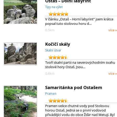
Ostaš – Dolní labyrint
Tipy na výlet
V článku „Ostaš – Horní labyrint“ jsem krátce
popsal tuto stolovou horu d…
0.5km
více »
Kočičí skály
Skalní útvar
Tvoří skalní partii na severovýchodním svahu
stolové hory Ostaš. Jsou…
0.6km
více »
Samaritánka pod Ostašem
Pramen
Pramen velice chutné vody pod Stolovou
horou Ostaš. Jedná se o první vodovod
přivádějící vodu do obce Žďár nad Metují. Byl