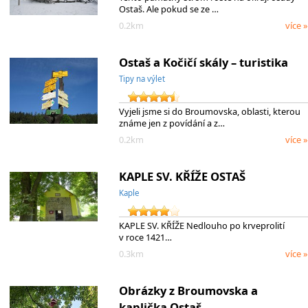
Ostaš. Ale pokud se ze …
0.2km
více »
Ostaš a Kočičí skály – turistika
Tipy na výlet
Vyjeli jsme si do Broumovska, oblasti, kterou
známe jen z povídání a z…
0.2km
více »
KAPLE SV. KŘÍŽE OSTAŠ
Kaple
KAPLE SV. KŘÍŽE Nedlouho po krveprolití
v roce 1421…
0.3km
více »
Obrázky z Broumovska a
kaplička Ostaš