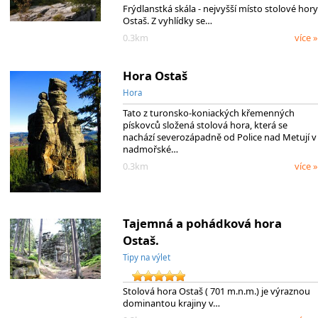
Frýdlanstká skála - nejvyšší místo stolové hory
Ostaš. Z vyhlídky se…
0.3km
více »
Hora Ostaš
Hora
Tato z turonsko-koniackých křemenných
pískovců složená stolová hora, která se
nachází severozápadně od Police nad Metují v
nadmořské…
0.3km
více »
Tajemná a pohádková hora
Ostaš.
Tipy na výlet
Stolová hora Ostaš ( 701 m.n.m.) je výraznou
dominantou krajiny v…