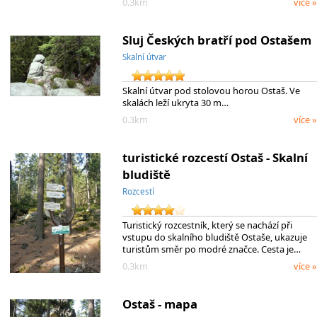
0.3km
více »
Sluj Českých bratří pod Ostašem
Skalní útvar
Skalní útvar pod stolovou horou Ostaš. Ve
skalách leží ukryta 30 m…
0.3km
více »
turistické rozcestí Ostaš - Skalní
bludiště
Rozcestí
Turistický rozcestník, který se nachází při
vstupu do skalního bludiště Ostaše, ukazuje
turistům směr po modré značce. Cesta je…
0.3km
více »
Ostaš - mapa