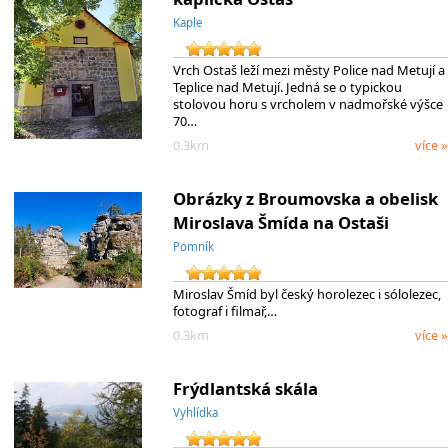
Kaple
Vrch Ostaš leží mezi městy Police nad Metují a
Teplice nad Metují. Jedná se o typickou
stolovou horu s vrcholem v nadmořské výšce
70…
0.3km
více »
Obrázky z Broumovska a obelisk
Miroslava Šmída na Ostaši
Pomník
Miroslav Šmíd byl český horolezec i sólolezec,
fotograf i filmař,…
0.3km
více »
Frýdlantská skála
Vyhlídka