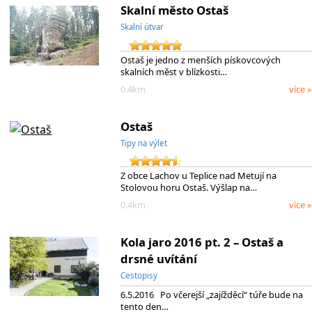
Skalní město Ostaš
Skalní útvar
Ostaš je jedno z menších pískovcových
skalních měst v blízkosti…
0.4km
více »
Ostaš
Tipy na výlet
Z obce Lachov u Teplice nad Metují na
Stolovou horu Ostaš. Výšlap na…
0.4km
více »
Kola jaro 2016 pt. 2 – Ostaš a
drsné uvítání
Cestopisy
6.5.2016 Po včerejší „zajížděcí“ túře bude na
tento den…