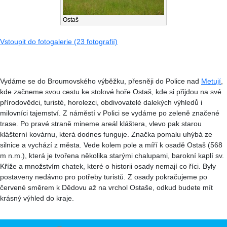
Ostaš
Vstoupit do fotogalerie (23 fotografií)
Vydáme se do Broumovského výběžku, přesněji do Police nad
Metují
,
kde začneme svou cestu ke stolové hoře Ostaš, kde si přijdou na své
přírodovědci, turisté, horolezci, obdivovatelé dalekých výhledů i
milovníci tajemství. Z náměstí v Polici se vydáme po zeleně značené
trase. Po pravé straně mineme areál kláštera, vlevo pak starou
klášterní kovárnu, která dodnes funguje. Značka pomalu uhýbá ze
silnice a vychází z města. Vede kolem pole a míří k osadě Ostaš (568
m n.m.), která je tvořena několika starými chalupami, barokní kaplí sv.
Kříže a množstvím chatek, které o historii osady nemají co říci. Byly
postaveny nedávno pro potřeby turistů. Z osady pokračujeme po
červené směrem k Dědovu až na vrchol Ostaše, odkud budete mít
krásný výhled do kraje.