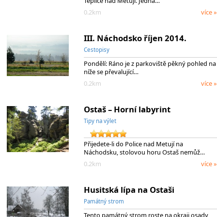
Teplice nad Metují. Jedná…
0.2km
více »
III. Náchodsko říjen 2014.
Cestopisy
Pondělí: Ráno je z parkoviště pěkný pohled na
níže se převalující…
0.2km
více »
Ostaš – Horní labyrint
Tipy na výlet
Přijedete-li do Police nad Metují na
Náchodsku, stolovou horu Ostaš nemůž…
0.2km
více »
Husitská lípa na Ostaši
Památný strom
Tento památný strom roste na okraji osady