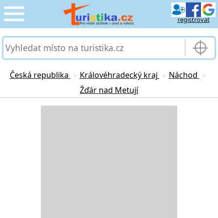
registrovat
CESTOVÁNÍ
›
SLUŽBY & DOPRAVA
›
Česká republika
Královéhradecký kraj
Náchod
>
>
>
Žďár nad Metují
PRO TURISTY
›
Loading...
MOJE TURISTIKA
›