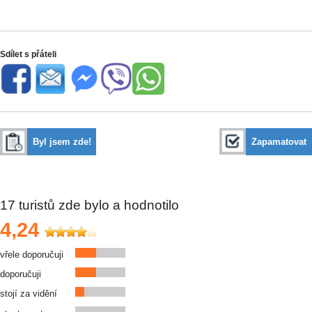
Sdílet s přáteli
Byl jsem zde!
Zapamatovat
17
turistů zde bylo a hodnotilo
4,24
vřele doporučuji
doporučuji
stojí za vidění