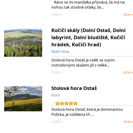
Ráno se mi manželka přiznává, že má na
nohou tak strašné otlaky, že…
0.4km
více »
Kočičí skály (Dolní Ostaš, Dolní
labyrint, Dolní bludiště, Kočičí
hrádek, Kočičí hrad)
Skalní útvar
Stolová hora Ostaš je vidět se svými
roztodivnými skalami již z velké…
0.4km
více »
Stolová hora Ostaš
Hora
Stolová hora Ostaš, která je dominantou
Policka, je vzdálena tři …
0.4km
více »