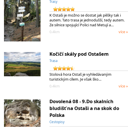
Trasy
K Ostaši je možno se dostat jak pěšky tak i
autem. Tato trasa je jednodušší, tedy autem.
Ze silnice spojující Polici nad Metují a…
0.4km
více »
Kočičí skály pod Ostašem
Trasa
Stolová hora Ostaš je vyhledávaným
turistickým cílem. Je však ško…
0.4km
více »
Dovolená 08 - 9.Do skalních
bludišť na Ostaši a na skok do
Polska
Cestopisy