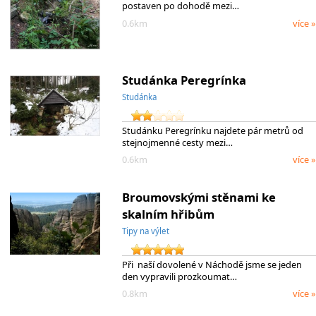
postaven po dohodě mezi…
0.6km
více »
Studánka Peregrínka
Studánka
Studánku Peregrínku najdete pár metrů od
stejnojmenné cesty mezi…
0.6km
více »
Broumovskými stěnami ke
skalním hřibům
Tipy na výlet
Při naší dovolené v Náchodě jsme se jeden
den vypravili prozkoumat…
0.8km
více »