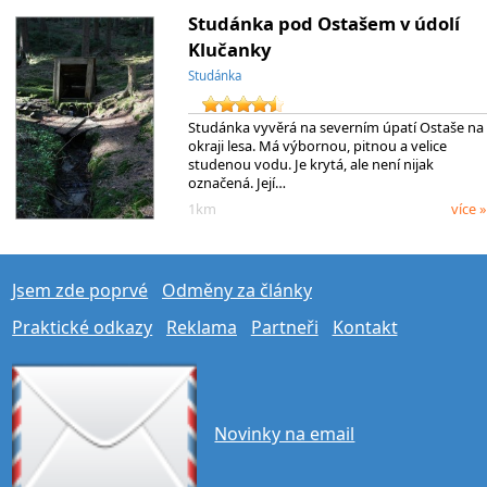
Studánka pod Ostašem v údolí
Klučanky
Studánka
Studánka vyvěrá na severním úpatí Ostaše na
okraji lesa. Má výbornou, pitnou a velice
studenou vodu. Je krytá, ale není nijak
označená. Její…
1km
více »
Jsem zde poprvé
Odměny za články
Praktické odkazy
Reklama
Partneři
Kontakt
Novinky na email