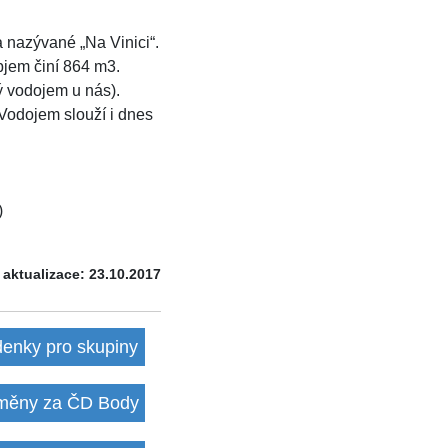
a nazývané „Na Vinici“.
bjem činí 864 m3.
ý vodojem u nás).
 Vodojem slouží i dnes
)
 aktualizace: 23.10.2017
denky pro skupiny
ěny za ČD Body