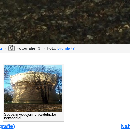
ci
•
Fotografie (3)
•
Foto:
brumla77
Secesní vodojem v pardubické
nemocnici
grafie)
Nah