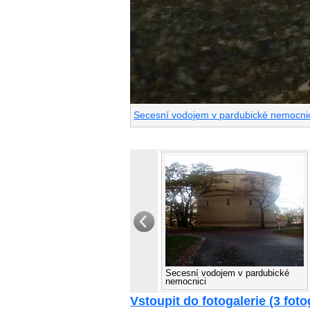
Secesní vodojem v pardubické nemocni
Secesní vodojem v pardubické
nemocnici
Vstoupit do fotogalerie (3 foto