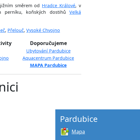
jižním směrem od
Hradce Králové
, v
m perníku, koňských dostihů
Velká
eč
,
Přelouč
,
Vysoké Chvojno
ivity
Doporučujeme
Ubytování Pardubice
ojno
Aquacentrum Pardubice
MAPA Pardubice
ici
Pardubice
Mapa