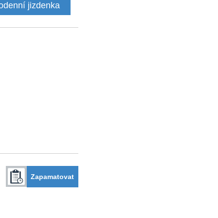
odenní jizdenka
Zapamatovat