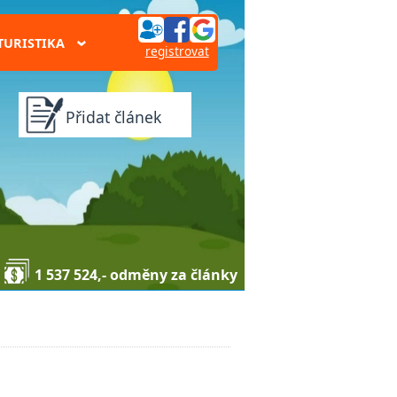
TURISTIKA
›
registrovat
Přidat článek
1 537 524,- odměny za články