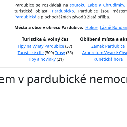
Pardubice se rozkládají na
soutoku Labe a Chrudimky,
turistické oblasti
Pardubicko
. Pardubice jsou měste
Pardubická
a plochodrážních závodů Zlatá přilba.
Města a obce v okresu Pardubice:
Holice
,
Lázně Bohdan
Turistika & volný čas
Oblíbená místa a akt
Tipy na výlety Pardubice
(37)
Zámek Pardubice
Turistické cíle
(509)
Trasy
(35)
Arboretum Vysoké Chv
Tipy a novinky
(21)
Kunětická hora
jem v pardubické nemocn
a