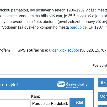
hnickou památkou, byl postaven v letech 1906-1907 v části měst
nemocnice. Vodojem má hřibovitý tvar, je 25,5m vysoký a jeho o
a byla provedena ze železobetonu (první železobetonový věžov
m "Vodojem královského komorního města
pardubice
, LP 1907".
.
 mořem
GPS souřadnice:
uložit .gpx soubor
(50.028, 15.787
Poslední
Jíz
 na výlet
Odm
Kam: