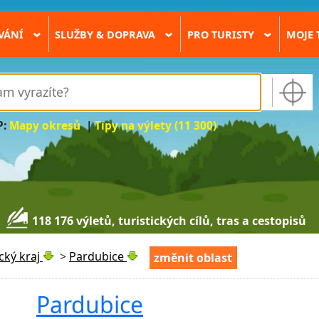
VÁNÍ
SLUŽBY & DOPRAVA
PRO TURISTY
MOJE 
›
›
›
P:
Mapy okresů
|
Tipy na výlety (11 300)
118 176 výletů, turistických cílů, tras a cestopisů
cký kraj
>
Pardubice
změnit oblast
Pardubice