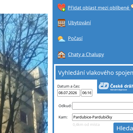
Přidat oblast mezi oblíbené
Ubytování
Počasí
Chaty a Chalupy
Vyhledání vlakového spojen
Datum a čas:
Odkud:
Kam:
0,4km od místa