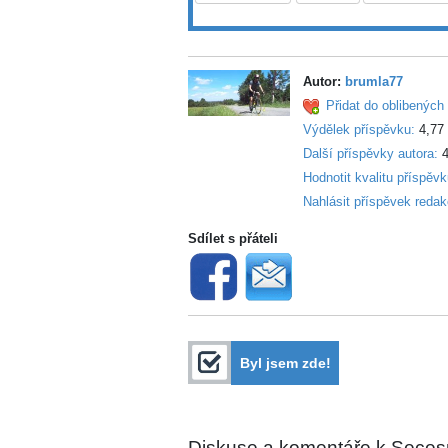
Autor:
brumla77
Přidat do oblibených 
Výdělek příspěvku:
4,77
Další příspěvky autora:
4
Hodnotit kvalitu příspěv
Nahlásit příspěvek redak
Sdílet s přáteli
Byl jsem zde!
Diskuse a komentáře k Seces