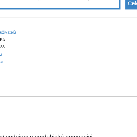
Cel
uživatelů
 Kč
88
ku
ci
ní vodojem v pardubické nemocnici