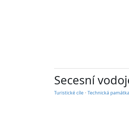
Secesní vodo
Turistické cíle
•
Technická památk