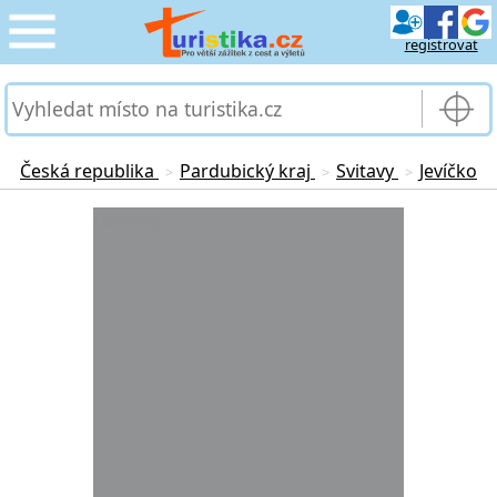
registrovat
CESTOVÁNÍ
›
SLUŽBY & DOPRAVA
›
Česká republika
Pardubický kraj
Svitavy
Jevíčko
>
>
>
PRO TURISTY
Loading...
›
MOJE TURISTIKA
›