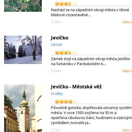
Nachází se na západním okraji města v těsné
blízkosti rozestavěné…
0.5km
více »
Jevíčko
Zámek
Zámek stojí na západním okraji města Jevíčko
na Svitavsku v Pardubickém k…
0.6km
více »
Jevíčko - Městská věž
Hradby
Původně gotická, doplňovala obranný systém
města. V roce 1593 zvýšena na 50 m a
opatřena cibulovou bání, hodinami a vzácným
cymbálem zvonaře Ja…
0.7km
více »