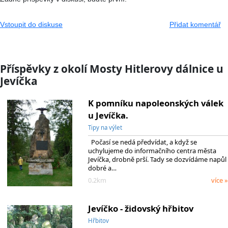
Vstoupit do diskuse
Přidat komentář
Příspěvky z okolí Mosty Hitlerovy dálnice u
Jevíčka
K pomníku napoleonských válek
u Jevíčka.
Tipy na výlet
Počasí se nedá předvídat, a když se
uchylujeme do informačního centra města
Jevíčka, drobně prší. Tady se dozvídáme napůl
dobré a…
0.2km
více »
Jevíčko - židovský hřbitov
Hřbitov