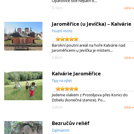
Opatovice sice nepatří k…
3.1km
více »
Jaroměřice (u Jevíčka) – Kalvárie
Poutní místo
Barokní poutní areál na hoře Kalvárie nad
Jaroměřicemi u Jevíčka je místem…
3.8km
více »
Kalvárie Jaroměřice
Tipy na výlet
Jedeme vlakem z Prostějova přes Konici do
Dzbelu (konečná stanice). Po…
3.8km
více »
Bezručův reliéf
Zajímavost