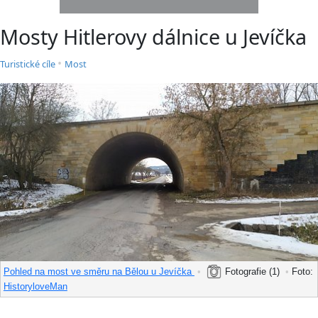
Mosty Hitlerovy dálnice u Jevíčka
•
Turistické cíle
Most
Pohled na most ve směru na Bělou u Jevíčka
•
Fotografie (1)
•
Foto:
HistoryloveMan