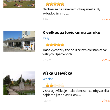
Nachází se na severním okraji města. Byl
vybudován v roc…
1.9km
více »
K velkoopatovickému zámku
Trasy
Trasa vycházky začíná u železniční stanice ve
Velkých Opatovicích…
2.1km
více »
Víska u Jevíčka
Vesnice
Víska u Jevíčka je malá obec se 160 obyvateli a
najdeme ji v oblasti Bosk…
2.6km
více »