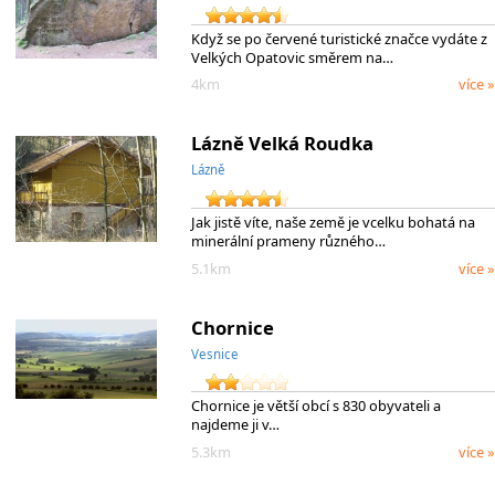
Když se po červené turistické značce vydáte z
Velkých Opatovic směrem na…
4km
více »
Lázně Velká Roudka
Lázně
Jak jistě víte, naše země je vcelku bohatá na
minerální prameny různého…
5.1km
více »
Chornice
Vesnice
Chornice je větší obcí s 830 obyvateli a
najdeme ji v…
5.3km
více »