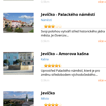
0.9km
více »
Jevíčko - Palackého náměstí
Náměstí
Svoji polohou vytváří střed historického jádra
města. Je čtvercov…
0.9km
více »
Jevíčko – Amorova kašna
Kašna
Uprostřed Palackého náměstí, které je pro
změnu středobodem východočeského…
0.9km
více »
Jevíčko
Město