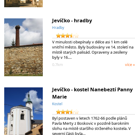
Jevíčko - hradby
Hradby
V minulosti obepínaly v délce asi 1 km celé
vnitřní město. Byly budovány ve 14. století na
místě starých palisád. Opraveny a zesíleny
byly v 16.…
0.7km
více »
Jevíčko - kostel Nanebeztí Panny
Marie
Kostel
Byl postaven v letech 1762-66 podle plánů
Pavla Merty z Boskovic v pozdně barokním
slohu na místě staršího strženého kostela. V
severní části byla…