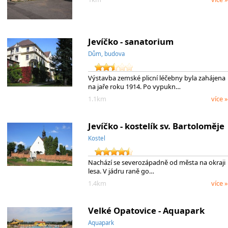
Jevíčko - sanatorium
Dům, budova
Výstavba zemské plicní léčebny byla zahájena
na jaře roku 1914. Po vypukn…
1.1km
více »
Jevíčko - kostelík sv. Bartoloměje
Kostel
Nachází se severozápadně od města na okraji
lesa. V jádru raně go…
1.4km
více »
Velké Opatovice - Aquapark
Aquapark