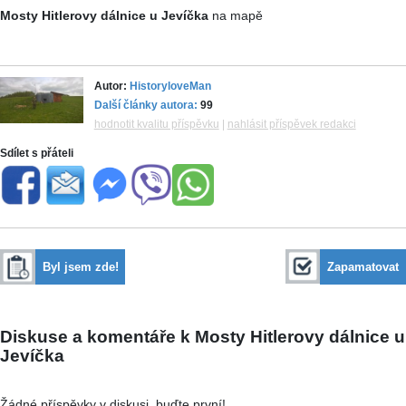
Mosty Hitlerovy dálnice u Jevíčka
na mapě
Autor:
HistoryloveMan
Další články autora:
99
hodnotit kvalitu příspěvku
|
nahlásit příspěvek redakci
Sdílet s přáteli
Byl jsem zde!
Zapamatovat
Diskuse a komentáře k Mosty Hitlerovy dálnice u
Jevíčka
Žádné příspěvky v diskusi, buďte první!