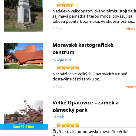
Nedaleko velkoopatovického zámku stojí další
zajímavá památka, kterou mnozí považují za
taková povětší boží muka. Ve skutečnosti se…
2.9km
více »
Moravské kartografické
centrum
Fotogalerie
Nachází se ve Velkých Opatovicích v nově
dostavěné části zámku or…
3.1km
více »
Velké Opatovice – zámek a
zámecký park
Zámek
Soutěž 1 bod
Čtyřtisícové jihomoravské městečko Velké