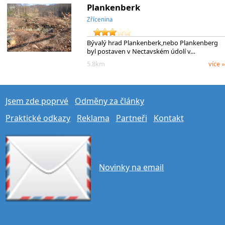
Plankenberk
Zřícenina
Bývalý hrad Plankenberk,nebo Plankenberg
byl postaven v Nectavském údolí v…
5.8km
více »
Jsem zde poprvé
Odměny za články
Praktické odkazy
Reklama
Partneři
Kontakt
Novinky na email