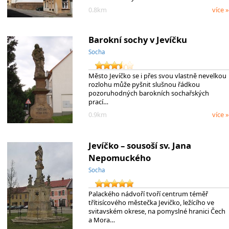
0.8km
více »
Barokní sochy v Jevíčku
Socha
Město Jevíčko se i přes svou vlastně nevelkou
rozlohu může pyšnit slušnou řádkou
pozoruhodných barokních sochařských
prací…
0.9km
více »
Jevíčko – sousoší sv. Jana
Nepomuckého
Socha
Palackého nádvoří tvoří centrum téměř
třítisícového městečka Jevičko, ležícího ve
svitavském okrese, na pomyslné hranici Čech
a Mora…