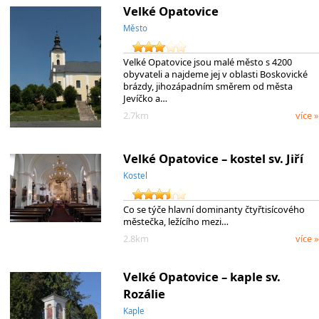
Velké Opatovice
Město
Velké Opatovice jsou malé město s 4200
obyvateli a najdeme jej v oblasti Boskovické
brázdy, jihozápadním směrem od města
Jevíčko a…
2.7km
více »
Velké Opatovice – kostel sv. Jiří
Kostel
Co se týče hlavní dominanty čtyřtisícového
městečka, ležícího mezi…
2.8km
více »
Velké Opatovice – kaple sv.
Rozálie
Kaple