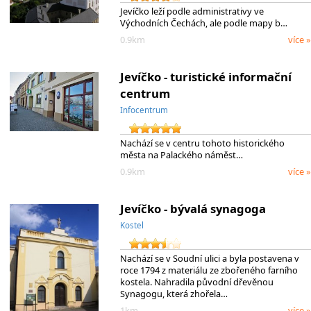
Jevíčko leží podle administrativy ve
Východních Čechách, ale podle mapy b…
0.9km
více »
Jevíčko - turistické informační
centrum
Infocentrum
Nachází se v centru tohoto historického
města na Palackého náměst…
0.9km
více »
Jevíčko - bývalá synagoga
Kostel
Nachází se v Soudní ulici a byla postavena v
roce 1794 z materiálu ze zbořeného farního
kostela. Nahradila původní dřevěnou
Synagogu, která zhořela…
1km
více »