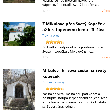
Nachází se nad městem na vrcholu
vápencového Bradla Svatý kopeček a…
1.1km
více »
Z Mikulova přes Svatý Kopeček
až k zatopenému lomu - II. část
Tipy na výlet
Po krátkém odpočinku na poutním místě
Svatém kopečku v Mikulově jsme…
1.2km
více »
Mikulov - křížová cesta na Svatý
kopeček
Drobné památky
Začíná na okraji města při úpatí kopce a
postupně stoupá serpentinami po jeho svahu
až na hřeben a po něm na vrchol ke kostelu
sv. Šebestiána. Jedná…