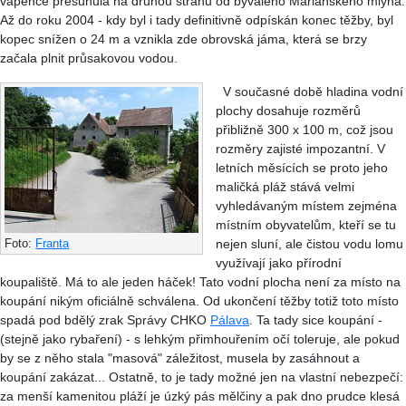
vápence přesunula na druhou stranu od bývalého Mariánského mlýna.
Až do roku 2004 - kdy byl i tady definitivně odpískán konec těžby, byl
kopec snížen o 24 m a vznikla zde obrovská jáma, která se brzy
začala plnit průsakovou vodou.
V současné době hladina vodní
plochy dosahuje rozměrů
přibližně 300 x 100 m, což jsou
rozměry zajisté impozantní. V
letních měsících se proto jeho
maličká pláž stává velmi
vyhledávaným místem zejména
místním obyvatelům, kteří se tu
nejen sluní, ale čistou vodu lomu
Foto:
Franta
využívají jako přírodní
koupaliště. Má to ale jeden háček! Tato vodní plocha není za místo na
koupání nikým oficiálně schválena. Od ukončení těžby totiž toto místo
spadá pod bdělý zrak Správy CHKO
Pálava
. Ta tady sice koupání -
(stejně jako rybaření) - s lehkým přimhouřením očí toleruje, ale pokud
by se z něho stala "masová" záležitost, musela by zasáhnout a
koupání zakázat... Ostatně, to je tady možné jen na vlastní nebezpečí:
za menší kamenitou pláží je úzký pás mělčiny a pak dno prudce klesá