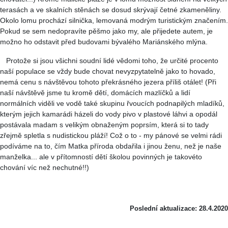
terasách a ve skalních stěnách se dosud skrývají četné zkameněliny.
Okolo lomu prochází silnička, lemovaná modrým turistickým značením.
Pokud se sem nedopravíte pěšmo jako my, ale přijedete autem, je
možno ho odstavit před budovami bývalého Mariánského mlýna.
Protože si jsou všichni soudní lidé vědomi toho, že určité procento
naší populace se vždy bude chovat nevyzpytatelně jako to hovado,
nemá cenu s návštěvou tohoto překrásného jezera příliš otálet! (Při
naší návštěvě jsme tu kromě dětí, domácích mazlíčků a lidí
normálních viděli ve vodě také skupinu řvoucích podnapilých mladíků,
kterým jejich kamarádi házeli do vody pivo v plastové láhvi a opodál
postávala madam s velikým obnaženým poprsím, která si to tady
zřejmě spletla s nudistickou pláží! Což o to - my pánové se velmi rádi
podíváme na to, čím Matka příroda obdařila i jinou ženu, než je naše
manželka... ale v přítomností dětí školou povinných je takovéto
chování víc než nechutné!!)
Poslední aktualizace: 28.4.2020