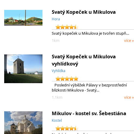
Svatý Kopeček u Mikulova
Hora
Svatý kopeček u Mikulova je tvořen stupň…
1km
více »
Svatý Kopeček u Mikulova
vyhlídkový
Vyhlídka
Poslední výběžek Pálavy v bezprostřední
blízkosti Mikulova - Svatý…
1.1km
více »
Mikulov - kostel sv. Šebestiána
Kostel