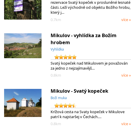
rezervace Svatý kopeček v prosluněné lesnaté
části. Leží východně od objektu Božího hrobu,
který j…
0.7km
více »
Mikulov - vyhlídka za Božím
hrobem
Vyhlídka
Svatý kopeček nad Mikulovem je považován
za jedno z nejzajímavějš…
0.8km
více »
Mikulov - Svatý kopeček
Boží muka
Krížová cesta na Svaty kopeček v Mikulove
patrí k najstaršej v Čechách.…
0.8km
více »