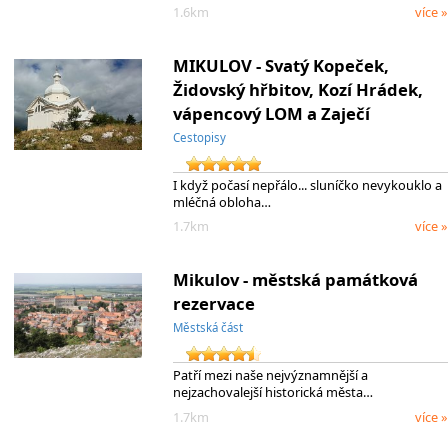
1.6km
více »
MIKULOV - Svatý Kopeček,
Židovský hřbitov, Kozí Hrádek,
vápencový LOM a Zaječí
Cestopisy
I když počasí nepřálo... sluníčko nevykouklo a
mléčná obloha…
1.7km
více »
Mikulov - městská památková
rezervace
Městská část
Patří mezi naše nejvýznamnější a
nejzachovalejší historická města…
1.7km
více »