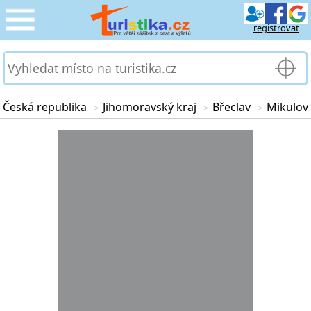
registrovat
CESTOVÁNÍ
›
SLUŽBY & DOPRAVA
›
Česká republika
Jihomoravský kraj
Břeclav
Mikulov
>
>
>
PRO TURISTY
Loading...
›
MOJE TURISTIKA
›