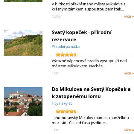
V blízkosti překrásného města Mikulova s
krásným zámkem a spoustou památek…
0.9km
více »
Svatý kopeček - přírodní
rezervace
Přírodní památka
Výrazné vápencové bradlo vystupující nad
městem Mikulovem. Nacház…
1km
více »
Do Mikulova na Svatý Kopeček a
k zatopenému lomu
Tipy na výlet
Jihomoravský Mikulov máme s manželkou
moc rádi. Čas od času jezdíme…
1km
více »