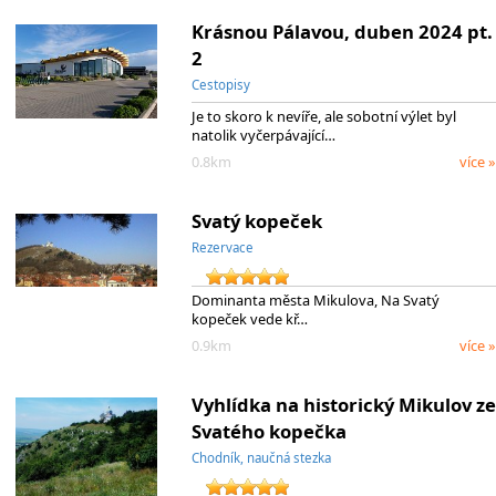
Krásnou Pálavou, duben 2024 pt.
2
Cestopisy
Je to skoro k nevíře, ale sobotní výlet byl
natolik vyčerpávající…
0.8km
více »
Svatý kopeček
Rezervace
Dominanta města Mikulova, Na Svatý
kopeček vede kř…
0.9km
více »
Vyhlídka na historický Mikulov ze
Svatého kopečka
Chodník, naučná stezka