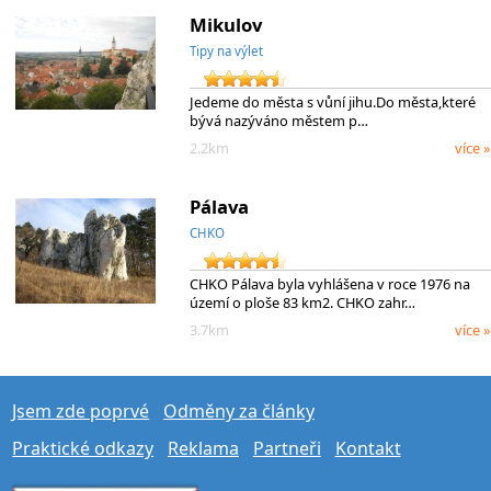
Mikulov
Tipy na výlet
Jedeme do města s vůní jihu.Do města,které
bývá nazýváno městem p…
2.2km
více »
Pálava
CHKO
CHKO Pálava byla vyhlášena v roce 1976 na
území o ploše 83 km2. CHKO zahr…
3.7km
více »
Jsem zde poprvé
Odměny za články
Praktické odkazy
Reklama
Partneři
Kontakt