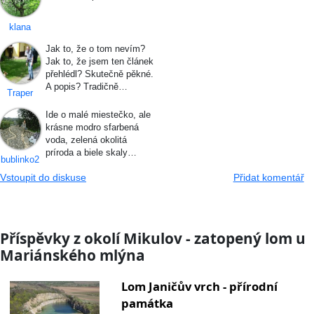
klana
Jak to, že o tom nevím?
Jak to, že jsem ten článek
přehlédl? Skutečně pěkné.
A popis? Tradičně…
Traper
Ide o malé miestečko, ale
krásne modro sfarbená
voda, zelená okolitá
príroda a biele skaly…
bublinko2
Vstoupit do diskuse
Přidat komentář
Příspěvky z okolí Mikulov - zatopený lom u
Mariánského mlýna
Lom Janičův vrch - přírodní
památka