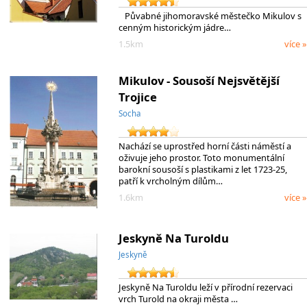
Půvabné jihomoravské městečko Mikulov s
cenným historickým jádre…
1.5km
více »
Mikulov - Sousoší Nejsvětější
Trojice
Socha
Nachází se uprostřed horní části náměstí a
oživuje jeho prostor. Toto monumentální
barokní sousoší s plastikami z let 1723-25,
patří k vrcholným dílům…
1.6km
více »
Jeskyně Na Turoldu
Jeskyně
Jeskyně Na Turoldu leží v přírodní rezervaci
vrch Turold na okraji města …