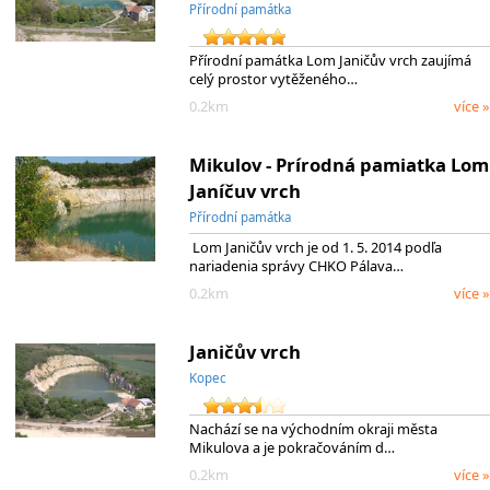
Přírodní památka
Přírodní památka Lom Janičův vrch zaujímá
celý prostor vytěženého…
0.2km
více »
Mikulov - Prírodná pamiatka Lom
Janíčuv vrch
Přírodní památka
Lom Janičův vrch je od 1. 5. 2014 podľa
nariadenia správy CHKO Pálava…
0.2km
více »
Janičův vrch
Kopec
Nachází se na východním okraji města
Mikulova a je pokračováním d…
0.2km
více »