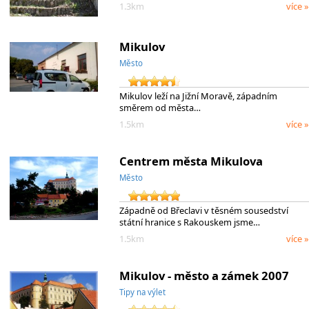
1.3km
více »
Mikulov
Město
Mikulov leží na Jižní Moravě, západním
směrem od města…
1.5km
více »
Centrem města Mikulova
Město
Západně od Břeclavi v těsném sousedství
státní hranice s Rakouskem jsme…
1.5km
více »
Mikulov - město a zámek 2007
Tipy na výlet