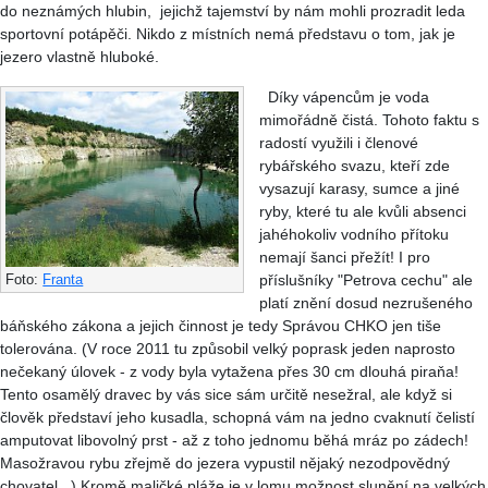
do neznámých hlubin, jejichž tajemství by nám mohli prozradit leda
sportovní potápěči. Nikdo z místních nemá představu o tom, jak je
jezero vlastně hluboké.
Díky vápencům je voda
mimořádně čistá. Tohoto faktu s
radostí využili i členové
rybářského svazu, kteří zde
vysazují karasy, sumce a jiné
ryby, které tu ale kvůli absenci
jahéhokoliv vodního přítoku
nemají šanci přežít! I pro
příslušníky "Petrova cechu" ale
Foto:
Franta
platí znění dosud nezrušeného
báňského zákona a jejich činnost je tedy Správou CHKO jen tiše
tolerována. (V roce 2011 tu způsobil velký poprask jeden naprosto
nečekaný úlovek - z vody byla vytažena přes 30 cm dlouhá piraňa!
Tento osamělý dravec by vás sice sám určitě nesežral, ale když si
člověk představí jeho kusadla, schopná vám na jedno cvaknutí čelistí
amputovat libovolný prst - až z toho jednomu běhá mráz po zádech!
Masožravou rybu zřejmě do jezera vypustil nějaký nezodpovědný
chovatel...) Kromě maličké pláže je v lomu možnost slunění na velkých