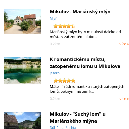
Mikulov - Mariánský mlýn
Mlýn
Mariánský mlýn byl v minulosti daleko od
města v zaříznutém hlubo…
0.2km
více »
K romantickému místu,
zatopenému lomu u Mikulova
Jezero
Máte - li rádi romantiku starých zatopených
lomů, pěkným místem k…
0.2km
více »
Mikulov - "Suchý lom" u
Mariánského mlýna
Důl, štola, šachta