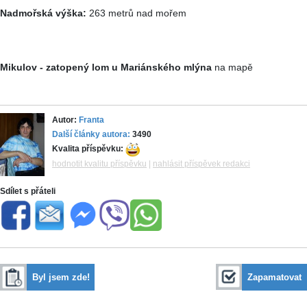
Nadmořská výška:
263 metrů nad mořem
Mikulov - zatopený lom u Mariánského mlýna
na mapě
Autor:
Franta
Další články autora:
3490
Kvalita příspěvku:
hodnotit kvalitu příspěvku
|
nahlásit příspěvek redakci
Sdílet s přáteli
Byl jsem zde!
Zapamatovat