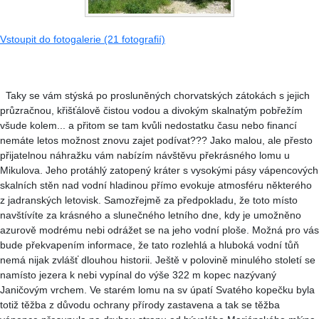
Vstoupit do fotogalerie (21 fotografií)
Taky se vám stýská po prosluněných chorvatských zátokách s jejich
průzračnou, křišťálově čistou vodou a divokým skalnatým pobřežím
všude kolem... a přitom se tam kvůli nedostatku času nebo financí
nemáte letos možnost znovu zajet podívat??? Jako malou, ale přesto
přijatelnou náhražku vám nabízím návštěvu překrásného lomu u
Mikulova. Jeho protáhlý zatopený kráter s vysokými pásy vápencových
skalních stěn nad vodní hladinou přímo evokuje atmosféru některého
z jadranských letovisk. Samozřejmě za předpokladu, že toto místo
navštívíte za krásného a slunečného letního dne, kdy je umožněno
azurově modrému nebi odrážet se na jeho vodní ploše. Možná pro vás
bude překvapením informace, že tato rozlehlá a hluboká vodní tůň
nemá nijak zvlášť dlouhou historii. Ještě v polovině minulého století se
namísto jezera k nebi vypínal do výše 322 m kopec nazývaný
Janičovým vrchem. Ve starém lomu na sv úpatí Svatého kopečku byla
totiž těžba z důvodu ochrany přírody zastavena a tak se těžba