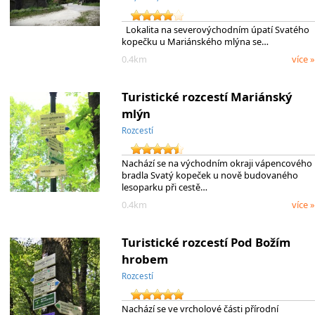
Lokalita na severovýchodním úpatí Svatého
kopečku u Mariánského mlýna se…
0.4km
více »
Turistické rozcestí Mariánský
mlýn
Rozcestí
Nachází se na východním okraji vápencového
bradla Svatý kopeček u nově budovaného
lesoparku při cestě…
0.4km
více »
Turistické rozcestí Pod Božím
hrobem
Rozcestí
Nachází se ve vrcholové části přírodní