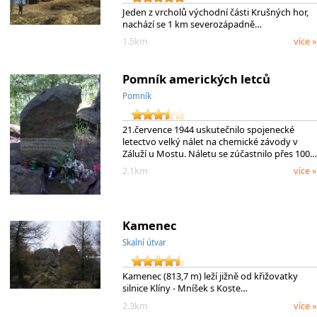
Jeden z vrcholů východní části Krušných hor,
nachází se 1 km severozápadně…
1.5km
více »
Pomník amerických letců
Pomník
21.července 1944 uskutečnilo spojenecké
letectvo velký nálet na chemické závody v
Záluží u Mostu. Náletu se zúčastnilo přes 100…
2.1km
více »
Kamenec
Skalní útvar
Kamenec (813,7 m) leží jižně od křižovatky
silnice Klíny - Mníšek s Koste…
2.3km
více »