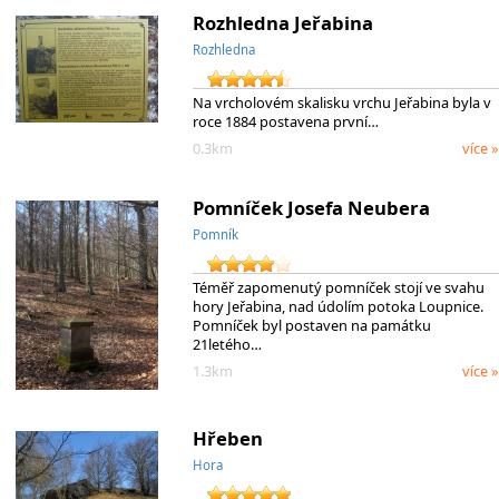
Rozhledna Jeřabina
Rozhledna
Na vrcholovém skalisku vrchu Jeřabina byla v
roce 1884 postavena první…
0.3km
více »
Pomníček Josefa Neubera
Pomník
Téměř zapomenutý pomníček stojí ve svahu
hory Jeřabina, nad údolím potoka Loupnice.
Pomníček byl postaven na památku
21letého…
1.3km
více »
Hřeben
Hora