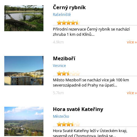
Černý rybník
Rašeliniště
Přírodní rezervace Černý rybník se nachází
zhruba 1 km od Klínů…
4.9km
více »
Meziboří
Vesnice
Město Meziboří se nachází více jak 100 km
severozápadně od Prahy na úpatí…
5.7km
více »
Hora svaté Kateřiny
Městečko
Hora Svaté Kateřiny leží v Ústeckém kraji,
severně od Chomutova. Jedná se…