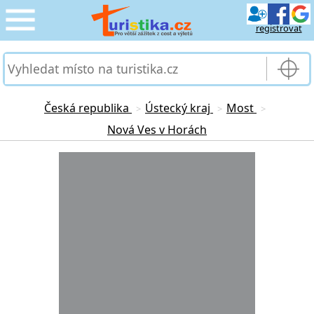
registrovat
CESTOVÁNÍ
›
SLUŽBY & DOPRAVA
›
Česká republika
Ústecký kraj
Most
>
>
>
Nová Ves v Horách
PRO TURISTY
›
Loading...
MOJE TURISTIKA
›