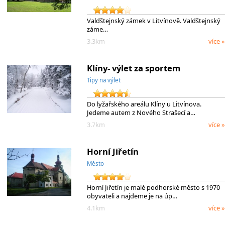
Valdštejnský zámek v Litvínově. Valdštejnský
záme…
3.3km
více »
Klíny- výlet za sportem
Tipy na výlet
Do lyžařského areálu Klíny u Litvínova.
Jedeme autem z Nového Strašecí a…
3.7km
více »
Horní Jiřetín
Město
Horní Jiřetín je malé podhorské město s 1970
obyvateli a najdeme je na úp…
4.1km
více »