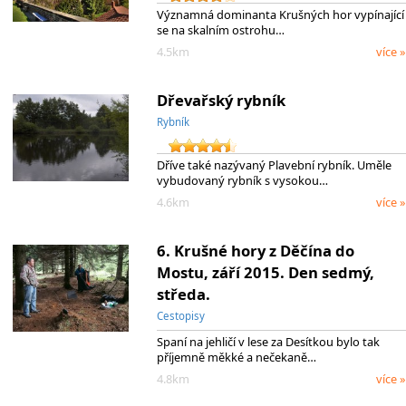
Významná dominanta Krušných hor vypínající
se na skalním ostrohu…
4.5km
více »
Dřevařský rybník
Rybník
Dříve také nazývaný Plavební rybník. Uměle
vybudovaný rybník s vysokou…
4.6km
více »
6. Krušné hory z Děčína do
Mostu, září 2015. Den sedmý,
středa.
Cestopisy
Spaní na jehličí v lese za Desítkou bylo tak
příjemně měkké a nečekaně…
4.8km
více »