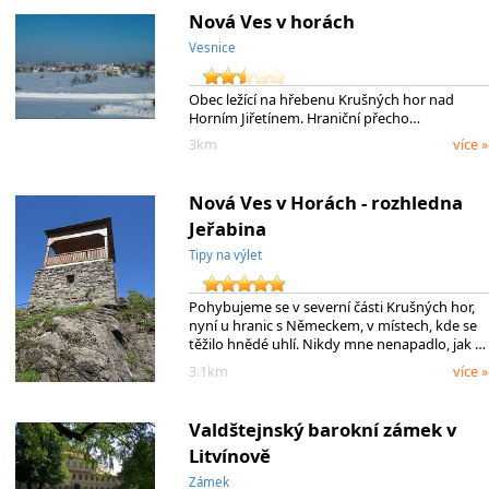
Nová Ves v horách
Vesnice
Obec ležící na hřebenu Krušných hor nad
Horním Jiřetínem. Hraniční přecho…
3km
více »
Nová Ves v Horách - rozhledna
Jeřabina
Tipy na výlet
Pohybujeme se v severní části Krušných hor,
nyní u hranic s Německem, v místech, kde se
těžilo hnědé uhlí. Nikdy mne nenapadlo, jak …
3.1km
více »
Valdštejnský barokní zámek v
Litvínově
Zámek