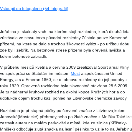
Vstoupit do fotogalerie (54 fotografií)
Jeřabina je skalnatý vrch ,na kterém stojí rozhledna, která dlouhá léta
zůstávala ve stavu torza původní rozhledny.Zůstalo pouze Kamenné
přízemí, na které se dalo s trochou šikovnosti vylézt - po určitou dobu
zde byl i žebřík. Na betonové střeše přízemí byla dřevěná lavička a
kolem betonové zábradlí.
V průběhu měsíců května a června 2009 zrealizoval Sport areál Klíny
ve spolupráci se Statutárním městem
Most
a společnostmi United
Energy, a.s.a Emeran 1860, s.r.o. obnovu rozhledny do její podoby z
roku 1929. Opravená rozhledna byla slavnostně otevřena 28.6 2009
Je tu nádherný kruhový rozhled na okolní kopce Krušných hor a do
údolí,kde dojem trochu kazí pohled na Litvínovské chemické závody.
Rozhledna je přístupná pěšky po červené značce z Litvínova,kolem
Janovské(Mostecké) přehrady,nebo po žluté značce z Mníšku.Také lze
zastavit autem na malém parkovišti v místě, kde ze silnice (Křížatky-
Mníšek) odbočuje žlutá značka na lesní pěšinku,to už je to na Jeřabinu