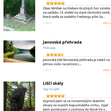
Obec Mníšek na hřebeni Krušných hor vznikla
na začátku 13. století na staré obchodní cestě,
která vedla ze saského Freibergu přes Sa…
2.3km
více »
Janovská přehrada
Přehrada
Janovská (též Mostecká) přehrada je nádrž na
pitnou vodu na potoce L…
2.5km
více »
Liščí skály
Tipy na výlet
Vypravil jsem se za romantickými skalními
útvary ve svazích Kapucínského vrchu.. Vyjel
jsem autobusem z Litvínova do Nové Vsi v…