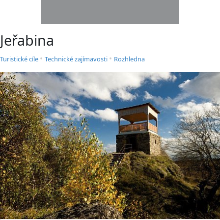
Jeřabina
•
•
Turistické cíle
Technické zajímavosti
Rozhledna