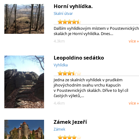
Horní vyhlídka.
Skalní útvar
Dalším vyhlídkovým místem v Poustevnických
skalách je Horní vyhlídka. Dnes…
4.3km
více »
Leopoldino sedátko
Vyhlídka
Jedna ze skalních vyhlídek v prudkém
jihovýchodním svahu vrchu Kapucín
v Poustevnických skalách. Dříve to byl cíl
častých výletů,…
4.4km
více »
Zámek Jezeří
Zámek