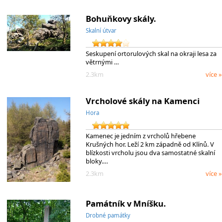
Bohuňkovy skály.
Skalní útvar
Seskupení ortorulových skal na okraji lesa za
větrnými …
2.3km
více »
Vrcholové skály na Kamenci
Hora
Kamenec je jedním z vrcholů hřebene
Krušných hor. Leží 2 km západně od Klínů. V
blízkosti vrcholu jsou dva samostatné skalní
bloky.…
2.3km
více »
Památník v Mníšku.
Drobné památky