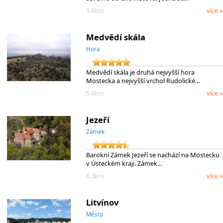
5.8km
více »
Medvědí skála
Hora
Medvědí skála je druhá nejvyšší hora
Mostecka a nejvyšší vrchol Rudolické…
5.8km
více »
Jezeří
Zámek
Barokní Zámek Jezeří se nachází na Mostecku
v Ústeckém kraji. Zámek…
6.3km
více »
Litvínov
Město