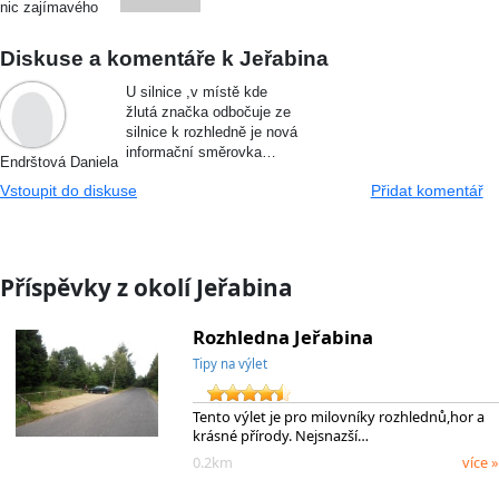
nic zajímavého
Diskuse a komentáře k Jeřabina
U silnice ,v místě kde
žlutá značka odbočuje ze
silnice k rozhledně je nová
informační směrovka…
Endrštová Daniela
Vstoupit do diskuse
Přidat komentář
Příspěvky z okolí Jeřabina
Rozhledna Jeřabina
Tipy na výlet
Tento výlet je pro milovníky rozhlednů,hor a
krásné přírody. Nejsnazší…
0.2km
více »