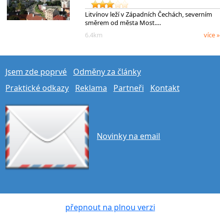
Litvínov leží v Západních Čechách, severním
směrem od města Most.…
6.4km
více »
Jsem zde poprvé
Odměny za články
Praktické odkazy
Reklama
Partneři
Kontakt
Novinky na email
přepnout na plnou verzi