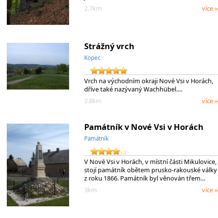
2.7km
více »
Strážný vrch
Kopec
Vrch na východním okraji Nové Vsi v Horách,
dříve také nazývaný Wachhübel.…
2.8km
více »
Památník v Nové Vsi v Horách
Památník
V Nové Vsi v Horách, v místní části Mikulovice,
stojí památník obětem prusko-rakouské války
z roku 1866. Památník byl věnován třem…
3km
více »