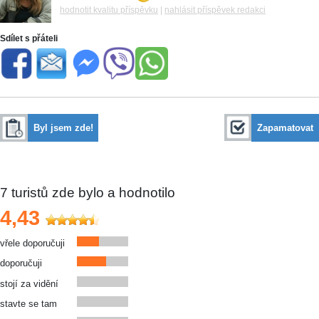
hodnotit kvalitu příspěvku
|
nahlásit příspěvek redakci
Sdílet s přáteli
Byl jsem zde!
Zapamatovat
7
turistů zde bylo a hodnotilo
4,43
vřele doporučuji
doporučuji
stojí za vidění
stavte se tam