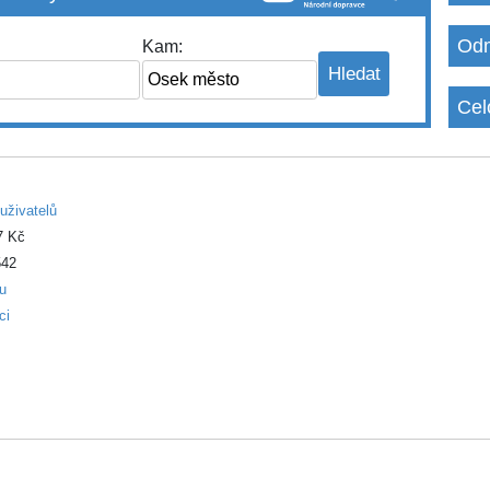
Odm
Kam:
Cel
uživatelů
7 Kč
42
ku
ci