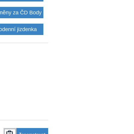
ěny za ČD Body
odenní jizdenka