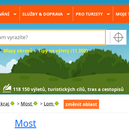
VÁNÍ
SLUŽBY & DOPRAVA
PRO TURISTY
MOJE 
›
›
›
P:
Mapy okresů
|
Tipy na výlety (11 300)
118 150 výletů, turistických cílů, tras a cestopisů
kraj
>
Most
>
Lom
změnit oblast
Most