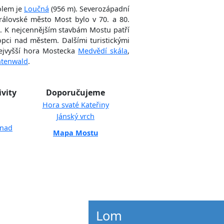
olem je
Loučná
(
956 m
). Severozápadní
rálovské město Most bylo v 70. a 80.
lí. K nejcennějším stavbám Mostu patří
opci nad městem. Dalšími turistickými
ejvyšší hora Mostecka
Medvědí skála
,
htenwald
.
ivity
Doporučujeme
Hora svaté Kateřiny
Jánský vrch
 nad
Mapa Mostu
Lom