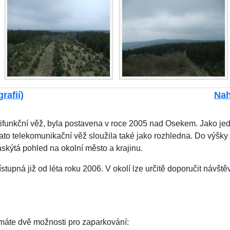
rafií)
Nah
ltifunkční věž, byla postavena v roce 2005 nad Osekem. Jako j
ato telekomunikační věž sloužila také jako rozhledna. Do výšky
skýtá pohled na okolní město a krajinu.
tupná již od léta roku 2006. V okolí lze určitě doporučit návšt
máte dvě možnosti pro zaparkování: