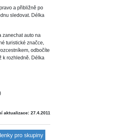
pravo a přibližně po
ednu sledovat. Délka
a zanechat auto na
é turistické značce,
 rozcestníkem, odbočíte
ž k rozhledně. Délka
)
í aktualizace: 27.4.2011
denky pro skupiny