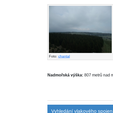
Foto:
chantal
Nadmořská výška:
807 metrů nad
Vyhledání vlakového spojení