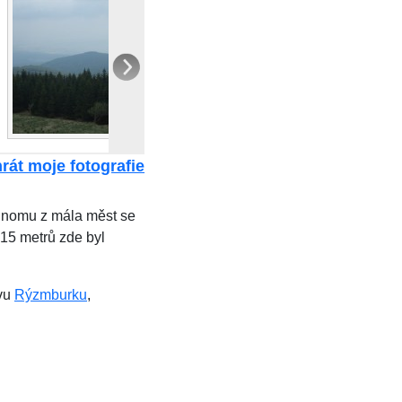
Rozhledna Vlčí hora
rát moje fotografie
ednomu z mála měst se
 15 metrů zde byl
ěvu
Rýzmburku
,