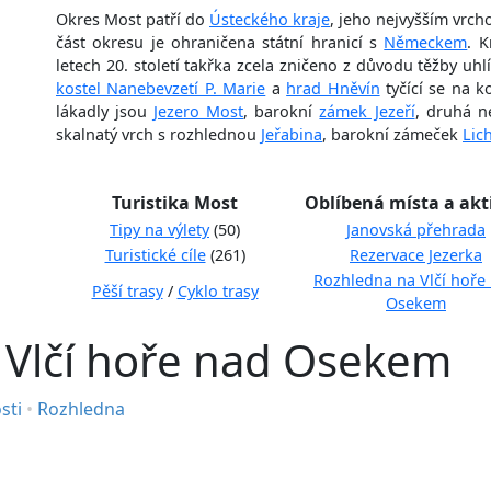
Okres Most patří do
Ústeckého kraje
, jeho nejvyšším vrch
část okresu je ohraničena státní hranicí s
Německem
. K
letech 20. století takřka zcela zničeno z důvodu těžby uh
kostel Nanebevzetí P. Marie
a
hrad Hněvín
tyčící se na k
lákadly jsou
Jezero Most
, barokní
zámek Jezeří
, druhá n
skalnatý vrch s rozhlednou
Jeřabina
, barokní zámeček
Lic
Turistika Most
Oblíbená místa a akt
Tipy na výlety
(50)
Janovská přehrada
Turistické cíle
(261)
Rezervace Jezerka
Rozhledna na Vlčí hoře
Pěší trasy
/
Cyklo trasy
Osekem
 Vlčí hoře nad Osekem
sti
•
Rozhledna