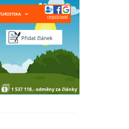
TURISTIKA
›
registrovat
Přidat článek
1 537 118,- odměny za články