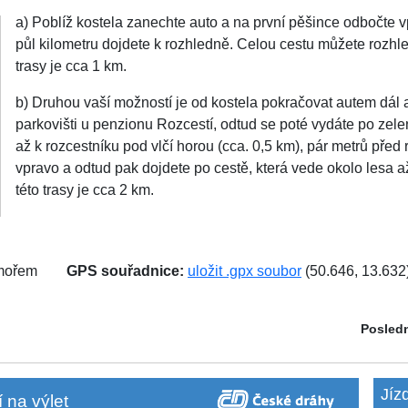
a) Poblíž kostela zanechte auto a na první pěšince odbočte v
půl kilometru dojdete k rozhledně. Celou cestu můžete rozhl
trasy je cca 1 km.
b) Druhou vaší možností je od kostela pokračovat autem dál 
parkovišti u penzionu Rozcestí, odtud se poté vydáte po zelen
až k rozcestníku pod vlčí horou (cca. 0,5 km), pár metrů před
vpravo a odtud pak dojdete po cestě, která vede okolo lesa a
této trasy je cca 2 km.
 mořem
GPS souřadnice:
uložit .gpx soubor
(50.646, 13.632
Posledn
Jíz
 na výlet