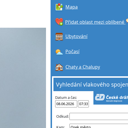
Mapa
Přidat oblast mezi oblíbené
Ubytování
Počasí
Chaty a Chalupy
Vyhledání vlakového spojen
Datum a čas:
Odkud:
Kam: