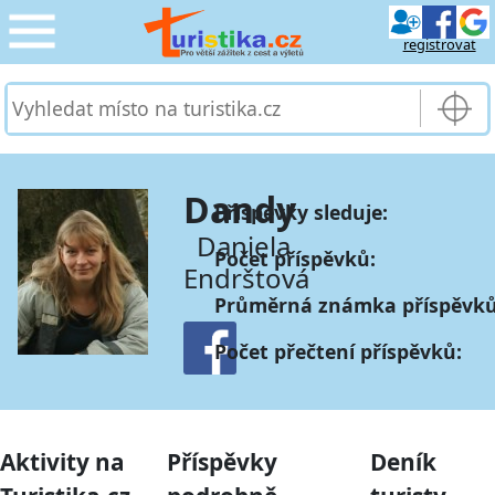
registrovat
CESTOVÁNÍ
›
SLUŽBY & DOPRAVA
›
Dandy
Příspěvky sleduje:
PRO TURISTY
›
Daniela
Počet příspěvků:
Endrštová
MOJE TURISTIKA
›
Průměrná známka příspěvků
Počet přečtení příspěvků:
Aktivity na
Příspěvky
Deník