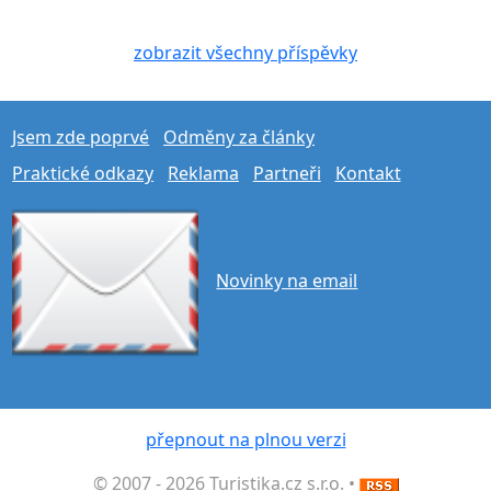
zobrazit všechny příspěvky
Jsem zde poprvé
Odměny za články
Praktické odkazy
Reklama
Partneři
Kontakt
Novinky na email
přepnout na plnou verzi
© 2007 - 2026 Turistika.cz s.r.o. •