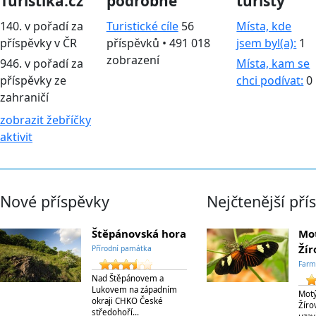
Turistika.cz
podrobně
turisty
140. v pořadí za
Turistické cíle
56
Místa, kde
příspěvky v ČR
příspěvků • 491 018
jsem byl(a):
1
zobrazení
946. v pořadí za
Místa, kam se
příspěvky ze
chci podívat:
0
zahraničí
zobrazit žebříčky
aktivit
Nové příspěvky
Nejčtenější pří
Štěpánovská hora
Mot
Žír
Přírodní památka
Farm
Nad Štěpánovem a
Lukovem na západním
Motý
okraji CHKO České
Žíro
středohoří…