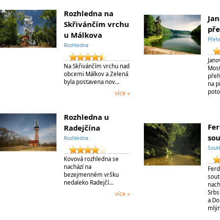
Rozhledna na
Ja
Skřivánčím vrchu
př
u Málkova
Přeh
Rozhledna
Jano
Na Skřivánčím vrchu nad
Most
obcemi Málkov a Zelená
přeh
byla postavena nov…
na p
poto
více »
Rozhledna u
Fe
Radejčína
so
Rozhledna
Sout
Kovová rozhledna se
nachází na
Ferd
bezejmenném vršku
sout
nedaleko Radejčí…
nach
Srbs
více »
a Do
mlý