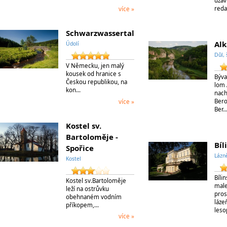
uzav
reda
více »
Schwarzwassertal
Alk
Údolí
Důl, 
V Německu, jen malý
kousek od hranice s
Býva
Českou republikou, na
lom 
kon…
nach
Bero
více »
Ber
Kostel sv.
Bartoloměje -
Bíl
Spořice
Lázn
Kostel
Bílin
Kostel sv.Bartoloměje
mal
leží na ostrůvku
pros
obehnaném vodním
láze
příkopem,…
les
více »