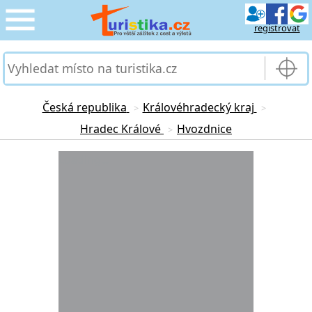
registrovat
CESTOVÁNÍ
›
SLUŽBY & DOPRAVA
›
Česká republika
Královéhradecký kraj
>
>
Hradec Králové
Hvozdnice
>
PRO TURISTY
›
Loading...
MOJE TURISTIKA
›