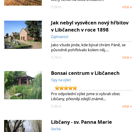
0.5km
více »
Jak nebyl vysvěcen nový hřbitov
v Libčanech v roce 1898
Zajímavost
Jako všude jinde, kde býval chrám Páně, se
původně pohřbívalo kolem něj.…
0.7km
více »
Bonsai centrum v Libčanech
Tipy na výlet
Pro odpolední výlet jsme si vybrali obec
Libčany, přesněji zdejší známé…
0.8km
více »
Libčany - sv. Panna Marie
Socha