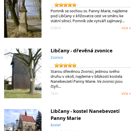
Pomník se sochou sv. Panny Marie, najdeme
pod Libčany v křižovatce cest ve směru ke
státní silnicí. Pomník zde vytváří zajímavý…
0.9km
více »
Libčany - dřevěná zvonice
Zvonice
Starou dřevěnou Zvonici, jedinou svého
druhu v okolí, najdeme v blízkosti kostela
Nanebevzetí Panny Marie. Ve zvonici jsou
čtyři…
1km
více »
Libčany - kostel Nanebevzetí
Panny Marie
Kostel