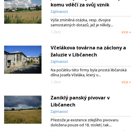
komu vděčí za svůj vznik
Zajímavost
Výše zmíněná otázka, resp. dvojice
samostatných dotazů, jež je někdy…
1.3km
více »
Včelákova továrna na záclony a
žaluzie v Libčanech
Zajímavost
Na počátku této firmy byla prostá libčanská
dílna Josefa Včeláka, který v…
1.3km
více »
Zaniklý panský pivovar v
Libčanech
Zajímavost
Přestože je existence zdejšího pivovaru
doložena pouze od 18. století, tak…