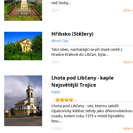
než český…
2km
více »
Hřibsko (Stěžery)
Místní část
Tato obec, nacházející se při staré cestě z
Hradce Králové do Libčan, byla…
2km
více »
Lhota pod Libčany - kaple
Nejsvětější Trojice
Kaple
Lhota pod Libčany - ves, kterou založil
Opatovický klášter, tehdy jako dřevorubeckou
osadu, kolem roku 1375 v místě bývalého
lesu…
2.2km
více »