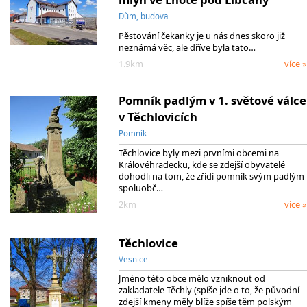
Dům, budova
Pěstování čekanky je u nás dnes skoro již
neznámá věc, ale dříve byla tato…
1.9km
více »
Pomník padlým v 1. světové válce
v Těchlovicích
Pomník
Těchlovice byly mezi prvními obcemi na
Královéhradecku, kde se zdejší obyvatelé
dohodli na tom, že zřídí pomník svým padlým
spoluobč…
2km
více »
Těchlovice
Vesnice
Jméno této obce mělo vzniknout od
zakladatele Těchly (spíše jde o to, že původní
zdejší kmeny měly blíže spíše těm polským