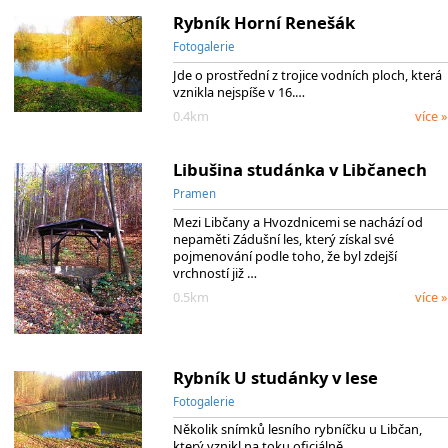
Rybník Horní Renešák
Fotogalerie
Jde o prostřední z trojice vodních ploch, která
vznikla nejspíše v 16.…
0.4km
více »
Libušina studánka v Libčanech
Pramen
Mezi Libčany a Hvozdnicemi se nachází od
nepaměti Zádušní les, který získal své
pojmenování podle toho, že byl zdejší
vrchností již …
0.5km
více »
Rybník U studánky v lese
Fotogalerie
Několik snímků lesního rybníčku u Libčan,
který vznikl na toku oficiálně…