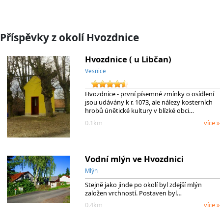
Příspěvky z okolí Hvozdnice
Hvozdnice ( u Libčan)
Vesnice
Hvozdnice - první písemné zmínky o osídlení
jsou udávány k r. 1073, ale nálezy kosterních
hrobů únětické kultury v blízké obci…
0.1km
více »
Vodní mlýn ve Hvozdnici
Mlýn
Stejně jako jinde po okolí byl zdejší mlýn
založen vrchností. Postaven byl…
0.4km
více »