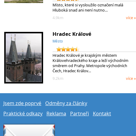
Místo, které si vysloužilo označení malá
Hluboká snad ani není nutno…
4.9km
více »
Hradec Králové
Město
Hradec Králové je krajským městem
Královehradeckého kraje a leží východním
směrem od Prahy. Metropole východních
Čech, Hradec Králov…
9.2km
více »
Jsem zde poprvé
Odměny za články
Praktické odkazy
Reklama
Partneři
Kontakt