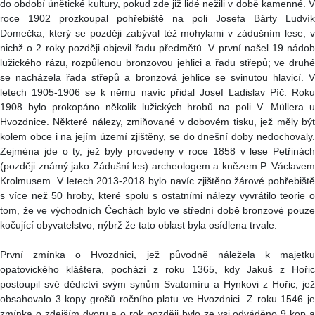
do období únětické kultury, pokud zde již lidé nežili v době kamenné. V
roce 1902 prozkoupal pohřebiště na poli Josefa Bárty Ludvík
Domečka, který se později zabýval též mohylami v zádušním lese, v
nichž o 2 roky později objevil řadu předmětů. V první našel 19 nádob
lužického rázu, rozpůlenou bronzovou jehlici a řadu střepů; ve druhé
se nacházela řada střepů a bronzová jehlice se svinutou hlavicí. V
letech 1905-1906 se k němu navíc přidal Josef Ladislav Píč. Roku
1908 bylo prokopáno několik lužických hrobů na poli V. Müllera u
Hvozdnice. Některé nálezy, zmiňované v dobovém tisku, jež měly být
kolem obce i na jejím území zjištěny, se do dnešní doby nedochovaly.
Zejména jde o ty, jež byly provedeny v roce 1858 v lese Petřinách
(později známý jako Zádušní les) archeologem a knězem P. Václavem
Krolmusem. V letech 2013-2018 bylo navíc zjištěno žárové pohřebiště
s více než 50 hroby, které spolu s ostatními nálezy vyvrátilo teorie o
tom, že ve východních Čechách bylo ve střední době bronzové pouze
kočující obyvatelstvo, nýbrž že tato oblast byla osídlena trvale.
První zmínka o Hvozdnici, jež původně náležela k majetku
opatovického kláštera, pochází z roku 1365, kdy Jakuš z Hořic
postoupil své dědictví svým synům Svatomíru a Hynkovi z Hořic, jež
obsahovalo 3 kopy grošů ročního platu ve Hvozdnici. Z roku 1546 je
zmínka o zdejším dvoru a o rok později bylo ze vsi odváděno 9 kop a