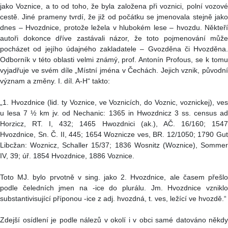
jako Voznice, a to od toho, že byla založena při voznici, polní vozové
cestě. Jiné prameny tvrdí, že již od počátku se jmenovala stejně jako
dnes – Hvozdnice, protože ležela v hlubokém lese – hvozdu. Někteří
autoři dokonce dříve zastávali názor, že toto pojmenování může
pocházet od jejího údajného zakladatele – Gvozděna či Hvozděna.
Odborník v této oblasti velmi známý, prof. Antonín Profous, se k tomu
vyjadřuje ve svém díle „Místní jména v Čechách. Jejich vznik, původní
význam a změny. I. díl. A-H“ takto:
„1. Hvozdnice (lid. ty Voznice, ve Voznicích, do Voznic, voznickej), ves
u lesa 7 ½ km jv. od Nechanic: 1365 in Hwozdnicz 3 ss. census ad
Horzicz, RT. I, 432; 1465 Hwozdnici (ak.), AČ. 16/160; 1547
Hvozdnice, Sn. Č. II, 445; 1654 Woznicze ves, BR. 12/1050; 1790 Gut
Libcžan: Woznicz, Schaller 15/37; 1836 Wosnitz (Woznice), Sommer
IV, 39; úř. 1854 Hvozdnice, 1886 Voznice.
Toto MJ. bylo prvotně v sing. jako 2. Hvozdnice, ale časem přešlo
podle čeledních jmen na -ice do plurálu. Jm. Hvozdnice vzniklo
substantivisující příponou -ice z adj. hvozdná, t. ves, ležící ve hvozdě.“
Zdejší osídlení je podle nálezů v okolí i v obci samé datováno někdy