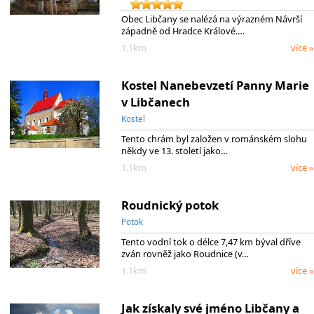
Obec Libčany se nalézá na výrazném Návrší
západně od Hradce Králové.…
1.1km
více »
Kostel Nanebevzetí Panny Marie
v Libčanech
Kostel
Tento chrám byl založen v románském slohu
někdy ve 13. století jako…
1.1km
více »
Roudnický potok
Potok
Tento vodní tok o délce 7,47 km býval dříve
zván rovněž jako Roudnice (v…
1.1km
více »
Jak získaly své jméno Libčany a