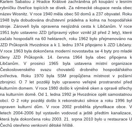
Karlem Šabatou z Hradce Králové zachráněna při koupání v lesním
rybníčku čtveřice topících se dívek. Za německé okupace nesla obec
název Wosnitz. V roce 1940 měla obec 50 domů a 237 obyvatel. Roku
1948 byla dobudována družstevní prádelna a kolna na hospodářské
stroje. Zároveň byla opravena nesjízdná cesta k Libčanům. V roce
1951 bylo ustaveno JZD (přípravný výbor vznikl již před 2 lety), které
začalo hospodařit na 60 hektarech, roku 1962 bylo přejmenováno na
JZD Průkopník Hvozdnice a k 1. lednu 1974 připojeno k JZD Libčany.
V roce 1963 byla dokončena moderní novostavba se 4 byty pro mladé
členy JZD Průkopník. 14. června 1964 byla obec připojena k
Libčanům. V prosinci 1965 byla ustavena místní organizace
Československého svazu chovatelů drobného hospodářského
zvířectva. Roku 1970 byla SSM propůjčena místnost v požární
zbrojnici. O 7 let později bylo upraveno veřejné prostranství před
kulturním domem. V roce 1980 došlo k výměně oken a opravě střechy
na kulturním domě. Od 1. ledna 1992 je Hvozdnice opět samostatnou
obcí. O 2 roky později došlo k rekonstrukci silnice a roku 1996 byl
opraven kulturní dům. V roce 2002 proběhla plynofikace obce. V
letech 2004-2006 byl vystavěn vodovod a ještě předtím kanalizace,
která byla dokončena roku 2003. 21. srpna 2010 bylo u restaurace U
Čechů otevřeno venkovní dětské hřiště.