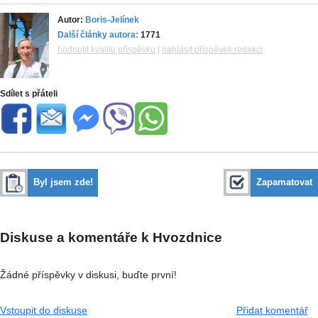
Autor:
Boris-Jelínek
Další články autora:
1771
hodnotit kvalitu příspěvku
|
nahlásit příspěvek redakci
Sdílet s přáteli
Byl jsem zde!
Zapamatovat
Diskuse a komentáře k Hvozdnice
Žádné příspěvky v diskusi, buďte první!
Vstoupit do diskuse
Přidat komentář