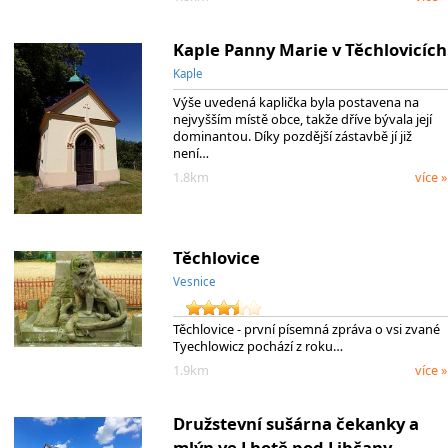
Kaple Panny Marie v Těchlovicích
Kaple
Výše uvedená kaplička byla postavena na
nejvyšším místě obce, takže dříve bývala její
dominantou. Díky pozdější zástavbě jí již
není…
1.8km
více »
Těchlovice
Vesnice
Těchlovice - první písemná zpráva o vsi zvané
Tyechlowicz pochází z roku…
1.9km
více »
Družstevní sušárna čekanky a
mlýn ve Lhotě pod Libčany