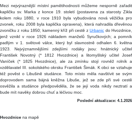
Mezi nejvýraznější místní pamětihodnosti můžeme nesporně zařadit
kapličku sv. Marka z konce 19. století (postavena za starosty Zikla
kolem roku 1880, v roce 1910 byla vybudována nová věžička pro
zvonek, roku 2008 byla kaplička opravena), která nahradila dřevěnou
zvoničku z roku 1850; kamenný kříž při cestě z
Urbanic
do Hvozdnice
jenž vznikl v roce 1926 nákladem manželů Syručkových; a pomník
padlým v 1. světové válce, který byl slavnostně odhalen 6. května
1923. Nejvýznamnějšími zdejšími rodáky jsou: hnátnický učitel
František Novotný (* 1812 Hvozdnice) a litomyšlský učitel Josef
Vaníček (* 1825 Hvozdnice), ale za zmínku stojí rovněž rolník a
vzdělavatel III. sokolského okrsku František Šimák. K obci se vztahuje
též pověst o Libušině studánce. Toto místo měla navštívit se svým
doprovodem sama bájná kněžna Libuše, jež se zde při své cestě
osvěžila a studánce předpověděla, že se její voda nikdy neztratí a
bude mít navěky dobrou chuť a léčivou moc.
Poslední aktualizace: 4.1.2026
Hvozdnice
na mapě