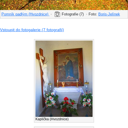
Pomník padlým (Hvozdnice)
•
Fotografie (7)
•
Foto:
Boris-Jelínek
Vstoupit do fotogalerie (7 fotografií)
Kaplička (Hvozdnice)