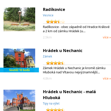
Radíkovice
Vesnice
Radíkovice - obec západně od Hradce Králové
a 2 km od zámku Hrádek (u…
2.5km
více »
Hrádek u Nechanic
Zámek
Zámek Hrádek u Nechanic je kromě zámku
Soutěž 10 bodů
Hluboká nad Vltavou nejvýznamnější…
4.8km
více »
Hrádek u Nechanic - malá
Hluboká
Tipy na výlet