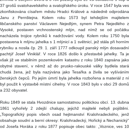
37 grošů svatohavelského a svatojiřského úroku. V roce 1547 byla ves
zkonfiskována císařem městu Hradci Králové a následně odprodána
Janu z Pernštejna. Kolem roku 1573 byl tehdejším majitelem
libčanského panství Václavem Nejedlým, synem Petra Nejedlého z
Vysoké, postaven vrchnostenský mlýn, nad nímž se od počátku
nacházela trojice rybníků k nadržování vody. Kolem roku 1750 byla
postavena k mlýnu jahelka s 1 mlýnicí a 1 světnicí, jež stála při horním
rybníku a nosila čp. 29. 1. září 1777 odkoupil panský mlýn dosavadní
pachtýř Josef Viniklář. V roce 1826 došlo k přestavbě jahelky. Ta je
však již ve stabilním pozemkovém katastru z roku 1840 zapsána jako
obytné stavení, v němž až do prusko-rakouské války bydlela stará
chudá žena, jež byla nazývána jako Tesařka a živila se vyšíváním
ženských čepců. Po jejím úmrtí byla jahelka rozbořena a materiál z ní
byl použit k výstavbě místní cihelny. V roce 1843 bylo v obci 29 domů
a 232 obyvatel.
Roku 1849 se stala Hvozdnice samostatnou politickou obcí. 13. dubna
1861 vyhořely 2 zdejší chalupy, jejichž majitelé nebyli pojištěni.
„Topografický popis všech osad hejtmanství Kralohradeckého, jenž
obsahuje soudní a berní okresy: Kralohradecký, Hořický a Nechanický“
od Josefa Horáka z roku 1877 popisuje obec takto: „Voznice, ves 10