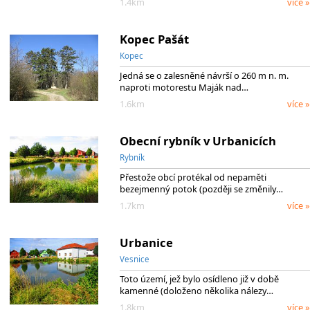
1.4km
více »
Kopec Pašát
Kopec
Jedná se o zalesněné návrší o 260 m n. m.
naproti motorestu Maják nad…
1.6km
více »
Obecní rybník v Urbanicích
Rybník
Přestože obcí protékal od nepaměti
bezejmenný potok (později se změnily…
1.7km
více »
Urbanice
Vesnice
Toto území, jež bylo osídleno již v době
kamenné (doloženo několika nálezy…
1.8km
více »