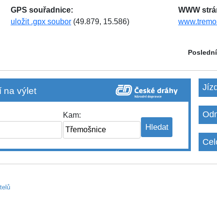
GPS souřadnice:
WWW strá
uložit .gpx soubor
(49.879, 15.586)
www.tremo
Poslední
Jíz
 na výlet
Odm
Kam:
Cel
telů