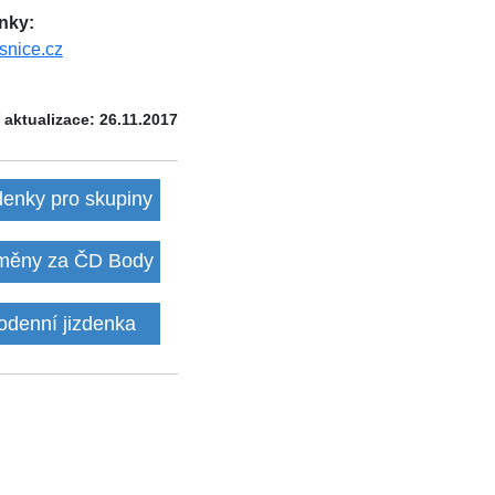
nky:
snice.cz
 aktualizace: 26.11.2017
denky pro skupiny
ěny za ČD Body
odenní jizdenka