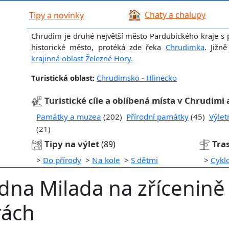
Chaty a chalupy
Tipy a novinky
Chrudim je druhé největší město Pardubického kraje s př
historické město, protéká zde řeka
Chrudimka
. Jižn
krajinná oblast Železné Hory.
Turistická oblast:
Chrudimsko - Hlinecko
Turistické cíle a oblíbená místa v Chrudimi 
Památky a muzea
(202)
Přírodní památky
(45)
Výlet
(21)
Tipy na výlet
Tra
(89)
>
Do přírody
>
Na kole
>
S dětmi
>
Cykl
dna Milada na zřícenině 
rách