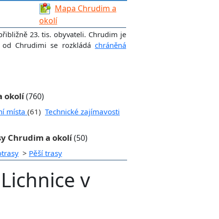
Mapa Chrudim a
okolí
ibližně 23. tis. obyvateli. Chrudim je
ě od Chrudimi se rozkládá
chráněná
a okolí
(760)
ní místa
(61)
Technické zajímavosti
sy Chrudim a okolí
(50)
otrasy
>
Pěší trasy
Lichnice v