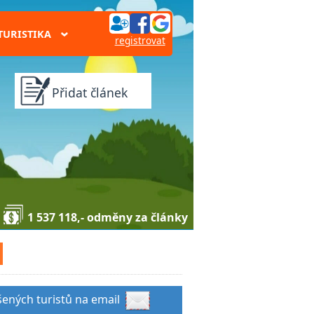
TURISTIKA
›
registrovat
Přidat článek
1 537 118,- odměny za články
šených turistů na email