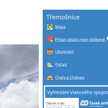
Třemošnice
Mapa
Přidat oblast mezi oblíbené
Ubytování
Počasí
Chaty a Chalupy
Vyhledání vlakového spojen
Datum a čas: