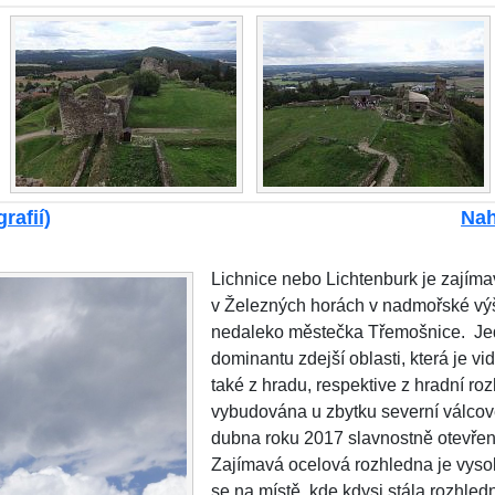
rafií)
Nah
Lichnice nebo Lichtenburk je zajíma
v Železných horách v nadmořské vý
nedaleko městečka Třemošnice. Je
dominantu zdejší oblasti, která je vi
také z hradu, respektive z hradní ro
vybudována u zbytku severní válcov
dubna roku 2017 slavnostně otevřen
Zajímavá ocelová rozhledna je vyso
se na místě, kde kdysi stála rozhle