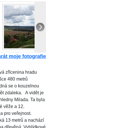
rát moje fotografie
vá zřícenina hradu
šce 480 metrů
dná se o kouzelnou
dět zdaleka. A vidět je
zhledny Milada. Ta byla
é věže a 12.
a pro veřejnost.
ká 13 metrů a nachází
dna dřevěná. Vyhlídkové