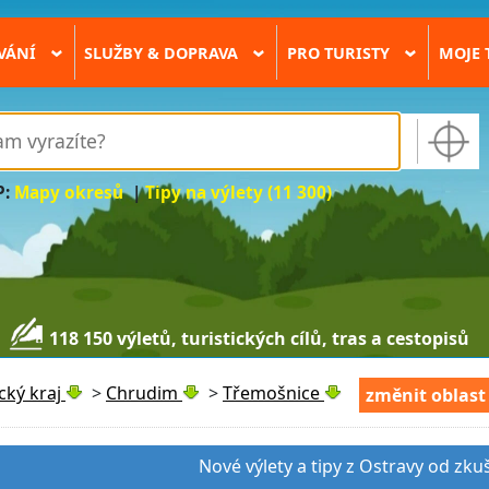
VÁNÍ
SLUŽBY & DOPRAVA
PRO TURISTY
MOJE 
›
›
›
P:
Mapy okresů
|
Tipy na výlety (11 300)
118 150 výletů, turistických cílů, tras a cestopisů
cký kraj
>
Chrudim
>
Třemošnice
změnit oblast
Nové výlety a tipy z Ostravy od zku