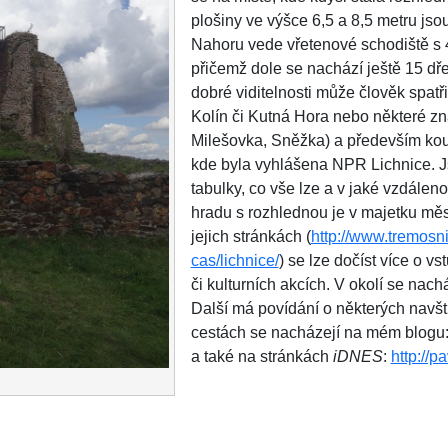
plošiny ve výšce 6,5 a 8,5 metru jsou
Nahoru vede vřetenové schodiště s 
přičemž dole se nachází ještě 15 d
dobré viditelnosti může člověk spatř
Kolín či Kutná Hora nebo některé z
Milešovka, Sněžka) a především kouz
kde byla vyhlášena NPR Lichnice. J
tabulky, co vše lze a v jaké vzdálen
hradu s rozhlednou je v majetku mě
jejich stránkách (
http://www.tremosni
cas/lichnice/
) se lze dočíst více o v
či kulturních akcích. V okolí se na
Další má povídání o některých navš
cestách se nacházejí na mém blogu
a také na stránkách
iDNES
:
http://p