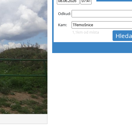
Odkud:
Kam:
1,1km od místa