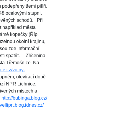
 podepřeny třemi pilíři.
48 ocelovými stupni,
řevěných schodů. Při
it například města
námé kopečky (Říp,
elnou okolní krajinu,
sou zde informační
osti spatřit. Zřícenina
sta Třemošnice. Na
ce.cz/volny-
stupném, otevírací době
chází NPR Lichnice.
tívených místech a
:
http://bubinga.blog.cz/
avelliprt.blog.idnes.cz/