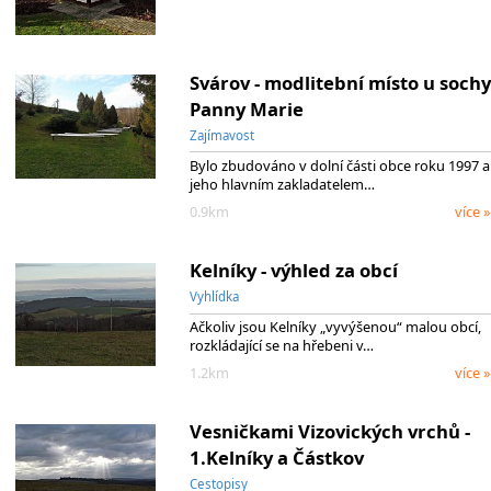
Svárov - modlitební místo u sochy
Panny Marie
Zajímavost
Bylo zbudováno v dolní části obce roku 1997 a
jeho hlavním zakladatelem…
0.9km
více »
Kelníky - výhled za obcí
Vyhlídka
Ačkoliv jsou Kelníky „vyvýšenou“ malou obcí,
rozkládající se na hřebeni v…
1.2km
více »
Vesničkami Vizovických vrchů -
1.Kelníky a Částkov
Cestopisy