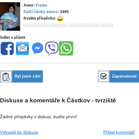
Autor:
Franta
Další články autora:
3490
Kvalita příspěvku:
hodnotit kvalitu příspěvku
|
nahlásit příspěvek redakci
Sdílet s přáteli
Byl jsem zde!
Zapamatovat
Diskuse a komentáře k Částkov - tvrziště
Žádné příspěvky v diskusi, buďte první!
Vstoupit do diskuse
Přidat komentář