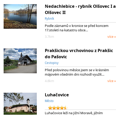
Nedachlebice - rybník Olšovec I a
Olšovec II
Rybník
Podle záznamů v kronice se před koncem
17.století na katastru obce…
3.7km
více »
Prakšickou vrchovinou z Prakšic
do Pašovic
Cestopisy
Před polovinou měsíce jsem se v krásném
májovém všedním dni rozhodl využít…
4.8km
více »
Luhačovice
Město
Luhačovice leží na Jižní Moravě, jižním