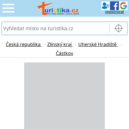
registrovat
CESTOVÁNÍ
›
SLUŽBY & DOPRAVA
›
Česká republika
Zlínský kraj
Uherské Hradiště
>
>
>
Částkov
PRO TURISTY
›
Loading...
MOJE TURISTIKA
›