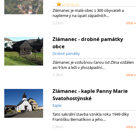
Zlámanec je malá obec s 300 obyvateli a
najdeme ji na úpatí západních…
2.2km
více »
Zlámanec - drobné památky
obce
Drobné památky
Zlámanec je vzdušnou čarou od Zlína vzdálen
asi 9 km a leží v jihozápadní…
2.3km
více »
Zlámanec - kaple Panny Marie
Svatohostýnské
Kaple
Tato sakrální stavba vznikla roku 1949 díky
Františku Bernatíkovi a jeho…
2.6km
více »