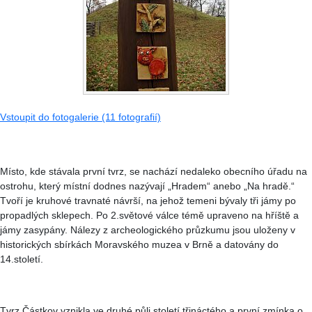
Vstoupit do fotogalerie (11 fotografií)
Místo, kde stávala první tvrz, se nachází nedaleko obecního úřadu na
ostrohu, který místní dodnes nazývají „Hradem“ anebo „Na hradě.“
Tvoří je kruhové travnaté návrší, na jehož temeni bývaly tři jámy po
propadlých sklepech. Po 2.světové válce témě upraveno na hříště a
jámy zasypány. Nálezy z archeologického průzkumu jsou uloženy v
historických sbírkách Moravského muzea v Brně a datovány do
14.století.
Tvrz Částkov vznikla ve druhé půli století třináctého a první zmínka o