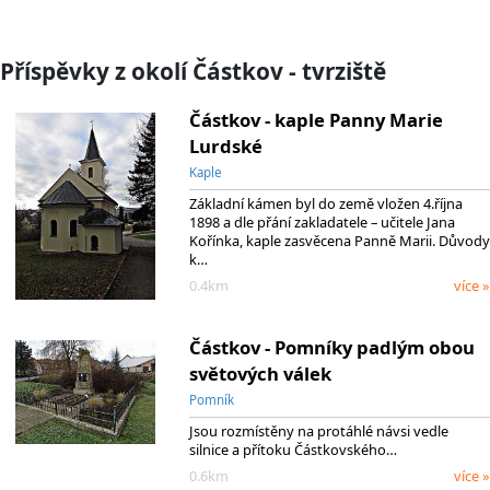
Příspěvky z okolí Částkov - tvrziště
Částkov - kaple Panny Marie
Lurdské
Kaple
Základní kámen byl do země vložen 4.října
1898 a dle přání zakladatele – učitele Jana
Kořínka, kaple zasvěcena Panně Marii. Důvody
k…
0.4km
více »
Částkov - Pomníky padlým obou
světových válek
Pomník
Jsou rozmístěny na protáhlé návsi vedle
silnice a přítoku Částkovského…
0.6km
více »