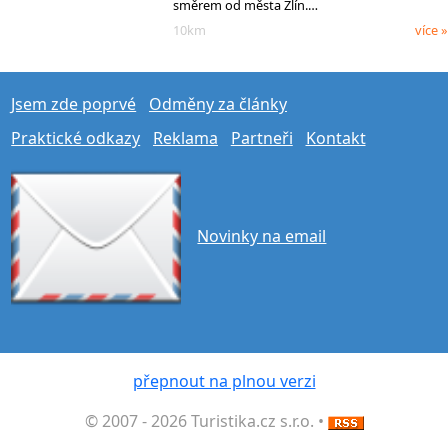
směrem od města Zlín.…
10km
více »
Jsem zde poprvé
Odměny za články
Praktické odkazy
Reklama
Partneři
Kontakt
Novinky na email
přepnout na plnou verzi
© 2007 - 2026 Turistika.cz s.r.o. •