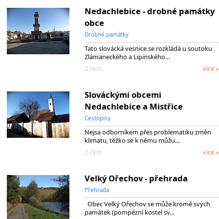
Nedachlebice - drobné památky
obce
Drobné památky
Tato slovácká vesnice se rozkládá u soutoku
Zlámaneckého a Lipinského…
2.6km
více »
Slováckými obcemi
Nedachlebice a Mistřice
Cestopisy
Nejsa odborníkem přes problematiku změn
klimatu, těžko se k němu můžu…
2.7km
více »
Velký Ořechov - přehrada
Přehrada
Obec Velký Ořechov se může kromě svých
památek (pompézní kostel sv…