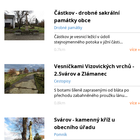
Částkov - drobné sakrální
památky obce
Drobné památky
Částkov je vesnicí ležící v údolí
stejnojmenného potoka v jižní části…
0.7km
více »
Vesničkami Vizovických vrchů -
2.Svárov a Zlámanec
Cestopisy
S botami šíleně zaprasenými od bláta po
přechodu zabahněného proužku lánu…
0.8km
více »
Svárov - kamenný kříž u
obecního úřadu
Pomník