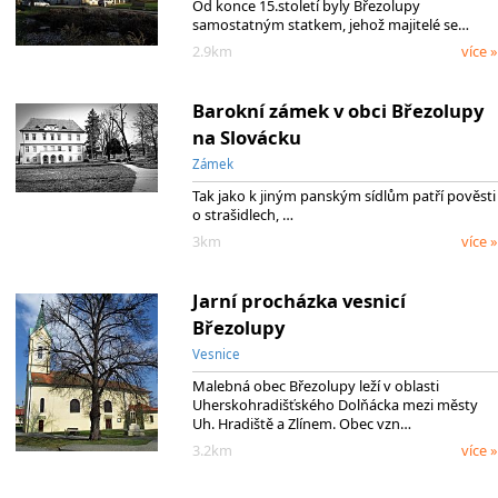
Od konce 15.století byly Březolupy
samostatným statkem, jehož majitelé se…
2.9km
více »
Barokní zámek v obci Březolupy
na Slovácku
Zámek
Tak jako k jiným panským sídlům patří pověsti
o strašidlech, …
3km
více »
Jarní procházka vesnicí
Březolupy
Vesnice
Malebná obec Březolupy leží v oblasti
Uherskohradišťského Dolňácka mezi městy
Uh. Hradiště a Zlínem. Obec vzn…
3.2km
více »