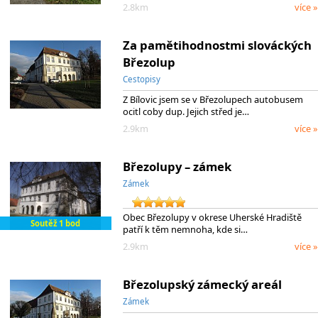
2.8km
více »
Za pamětihodnostmi slováckých
Březolup
Cestopisy
Z Bílovic jsem se v Březolupech autobusem
ocitl coby dup. Jejich střed je…
2.9km
více »
Březolupy – zámek
Zámek
Obec Březolupy v okrese Uherské Hradiště
Soutěž 1 bod
patří k těm nemnoha, kde si…
2.9km
více »
Březolupský zámecký areál
Zámek