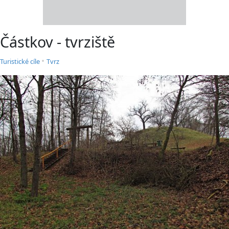
Částkov - tvrziště
•
Turistické cíle
Tvrz