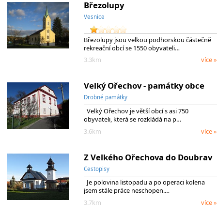
Březolupy
Vesnice
Březolupy jsou velkou podhorskou částečně
rekreační obcí se 1550 obyvateli…
3.3km
více »
Velký Ořechov - památky obce
Drobné památky
Velký Ořechov je větší obcí s asi 750
obyvateli, která se rozkládá na p…
3.6km
více »
Z Velkého Ořechova do Doubrav
Cestopisy
Je polovina listopadu a po operaci kolena
jsem stále práce neschopen.…
3.7km
více »