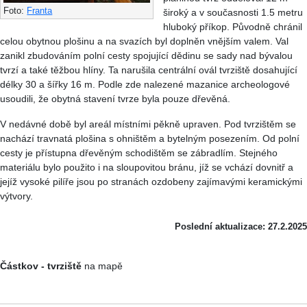
Foto:
Franta
široký a v současnosti 1.5 metru
hluboký příkop. Původně chránil
celou obytnou plošinu a na svazích byl doplněn vnějším valem. Val
zanikl zbudováním polní cesty spojující dědinu se sady nad bývalou
tvrzí a také těžbou hlíny. Ta narušila centrální ovál tvrziště dosahující
délky 30 a šířky 16 m. Podle zde nalezené mazanice archeologové
usoudili, že obytná stavení tvrze byla pouze dřevěná.
V nedávné době byl areál místními pěkně upraven. Pod tvrzištěm se
nachází travnatá plošina s ohništěm a bytelným posezením. Od polní
cesty je přístupna dřevěným schodištěm se zábradlím. Stejného
materiálu bylo použito i na sloupovitou bránu, jíž se vchází dovnitř a
jejíž vysoké pilíře jsou po stranách ozdobeny zajímavými keramickými
výtvory.
Poslední aktualizace: 27.2.2025
Částkov - tvrziště
na mapě