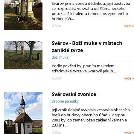
Svárov je malebnou dědinkou, jejíž zástavba
se rozprostírá ve svahu od Zlámaneckého
potoka až k holému temeni bezejmenného
hřebene Vi…
0.8km
více »
Svárov - Boží muka v místech
zaniklé tvrze
Boží muka
Podle pověsti byl prvním majitelem
středověké tvrze ve Svárově Jakub…
0.8km
více »
Svárovská zvonice
Drobné památky
Její vznik údajně vyvolala vestavba obecních
bytů do budovy obecního úřadu. V srpnu
2003 byl do země vložen základní kámen a
23.října…
0.8km
více »