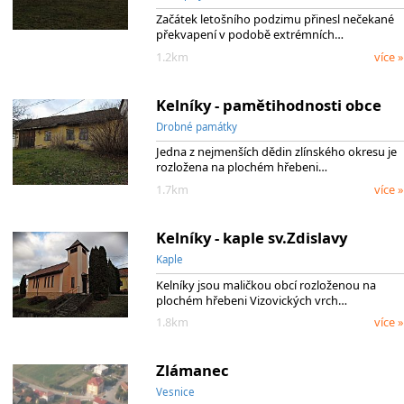
Začátek letošního podzimu přinesl nečekané
překvapení v podobě extrémních…
1.2km
více »
Kelníky - pamětihodnosti obce
Drobné památky
Jedna z nejmenších dědin zlínského okresu je
rozložena na plochém hřebeni…
1.7km
více »
Kelníky - kaple sv.Zdislavy
Kaple
Kelníky jsou maličkou obcí rozloženou na
plochém hřebeni Vizovických vrch…
1.8km
více »
Zlámanec
Vesnice