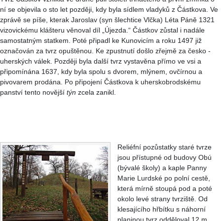
ní se objevila o sto let později, kdy byla sídlem vladyků z Částkova. Ve
zprávě se píše, kterak Jaroslav (syn šlechtice Vlčka) Léta Páně 1321
vizovickému klášteru věnoval díl „Újezda.“ Částkov zůstal i nadále
samostatným statkem. Poté připadl ke Kunovicím a roku 1497 již
označován za tvrz opuštěnou. Ke zpustnutí došlo zřejmě za česko -
uherských válek. Později byla další tvrz vystavěna přímo ve vsi a
připomínána 1637, kdy byla spolu s dvorem, mlýnem, ovčírnou a
pivovarem prodána. Po připojení Částkova k uherskobrodskému
panství tento novější
týn
zcela zanikl.
Reliéfní pozůstatky staré tvrze
jsou přístupné od budovy Obú
(bývalé školy) a kaple Panny
Marie Lurdské po polní cestě,
která mírně stoupá pod a poté
okolo levé strany tvrziště. Od
klesajícího hřbítku s náhorní
planinou tvrz odděloval 12 m