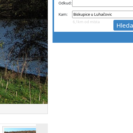
Odkud:
Kam:
6,1km od místa