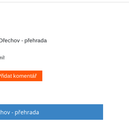
Ořechov - přehrada
ní!
chov - přehrada