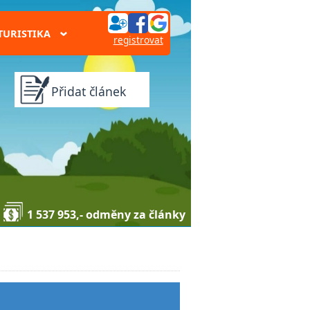
TURISTIKA
›
registrovat
Přidat článek
1 537 953,- odměny za články