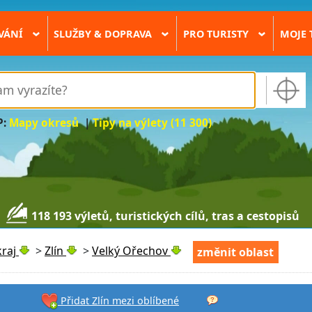
VÁNÍ
SLUŽBY & DOPRAVA
PRO TURISTY
MOJE 
›
›
›
P:
Mapy okresů
|
Tipy na výlety (11 300)
118 193 výletů, turistických cílů, tras a cestopisů
kraj
>
Zlín
>
Velký Ořechov
změnit oblast
Přidat Zlín mezi oblíbené