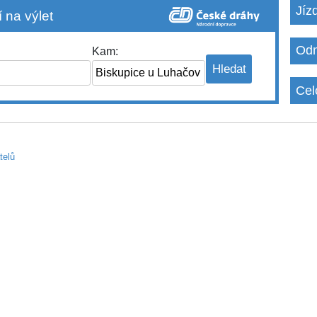
Jíz
 na výlet
Odm
Kam:
Cel
telů