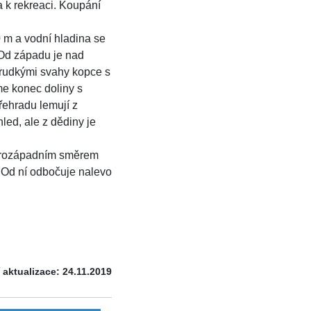
 k rekreaci. Koupání
 m a vodní hladina se
. Od západu je nad
rudkými svahy kopce s
me konec doliny s
přehradu lemují z
ed, ale z dědiny je
everozápadním směrem
. Od ní odbočuje nalevo
 aktualizace: 24.11.2019