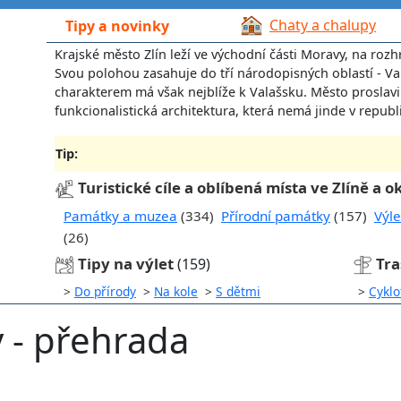
Chaty a chalupy
Tipy a novinky
Krajské město Zlín leží ve východní části Moravy, na roz
Svou polohou zasahuje do tří národopisných oblastí - Va
charakterem má však nejblíže k Valašsku. Město proslavil
funkcionalistická architektura, která nemá jinde v republ
Tip:
Turistické cíle a oblíbená místa ve Zlíně a ok
Památky a muzea
(334)
Přírodní památky
(157)
Výle
(26)
Tipy na výlet
Tra
(159)
>
Do přírody
>
Na kole
>
S dětmi
>
Cyklo
 - přehrada