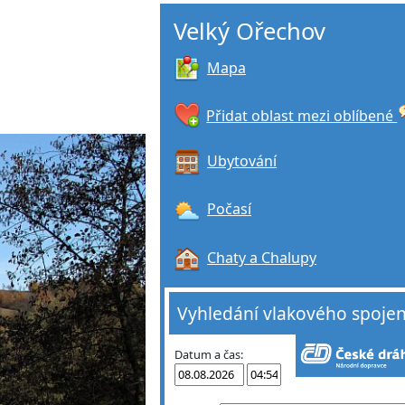
Velký Ořechov
Mapa
Přidat oblast mezi oblíbené
Ubytování
Počasí
Chaty a Chalupy
Vyhledání vlakového spojen
Datum a čas: