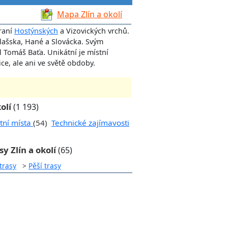
Mapa Zlín a okolí
hraní
Hostýnských
a Vizovických vrchů.
lašska, Hané a Slovácka. Svým
 Tomáš Baťa. Unikátní je místní
ice, ale ani ve světě obdoby.
olí
(1 193)
tní místa
(54)
Technické zajímavosti
sy Zlín a okolí
(65)
trasy
>
Pěší trasy