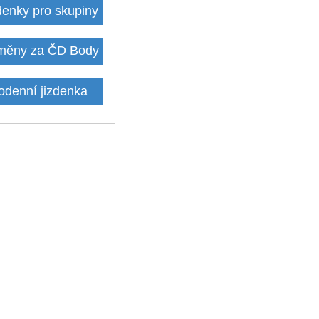
denky pro skupiny
ěny za ČD Body
odenní jizdenka