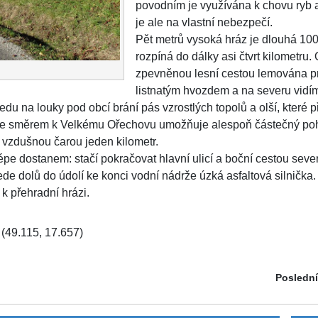
povodním je využívána k chovu ryb a
je ale na vlastní nebezpečí.
Pět metrů vysoká hráz je dlouhá 100
rozpíná do dálky asi čtvrt kilometru
zpevněnou lesní cestou lemována p
listnatým hvozdem a na severu vidí
edu na louky pod obcí brání pás vzrostlých topolů a olší, které 
ze směrem k Velkému Ořechovu umožňuje alespoň částečný pohl
ý vzdušnou čarou jeden kilometr.
lépe dostanem: stačí pokračovat hlavní ulicí a boční cestou s
de dolů do údolí ke konci vodní nádrže úzká asfaltová silnička
k přehradní hrázi.
(49.115, 17.657)
Poslední