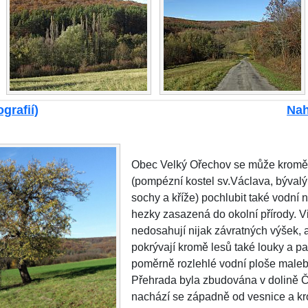
grafií)
Nah
Obec Velký Ořechov se může kromě
(pompézní kostel sv.Václava, býval
sochy a kříže) pochlubit také vodní n
hezky zasazená do okolní přírody. V
nedosahují nijak závratných výšek, a
pokrývají kromě lesů také louky a pa
poměrně rozlehlé vodní ploše male
Přehrada byla zbudována v dolině Č
nachází se západně od vesnice a kr