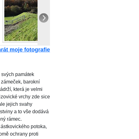
rát moje fotografie
 svých památek
ý zámeček, barokní
ádrží, která je velmi
izovické vrchy zde sice
le jejich svahy
stviny a to vše dodává
bný rámec.
ástkovického potoka,
omě ochrany proti