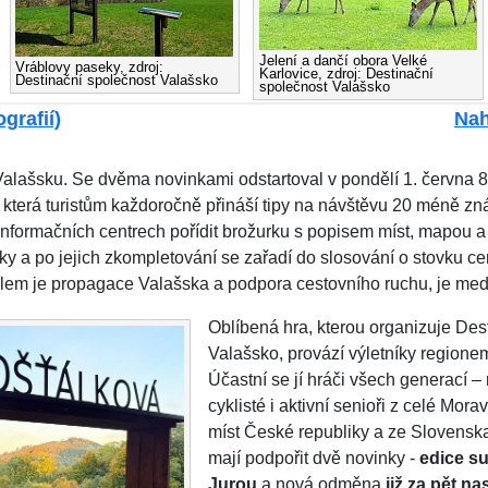
Jelení a dančí obora Velké
Vráblovy paseky, zdroj:
Karlovice, zdroj: Destinační
Destinační společnost Valašsko
společnost Valašsko
grafií)
Nah
alašsku. Se dvěma novinkami odstartoval v pondělí 1. června 8
která turistům každoročně přináší tipy na návštěvu 20 méně zná
formačních centrech pořídit brožurku s popisem míst, mapou a h
pky a po jejich zkompletování se zařadí do slosování o stovku 
ílem je propagace Valašska a podpora cestovního ruchu, je med
Oblíbená hra, kterou organizuje Des
Valašsko, provází výletníky regionem
Účastní se jí hráči všech generací – r
cyklisté i aktivní senioři z celé Mora
míst České republiky a ze Slovenska.
mají podpořit dvě novinky -
edice s
Jurou
a nová odměna
již za pět na