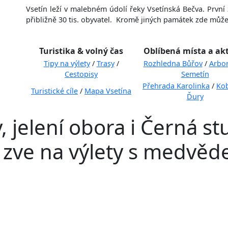
Vsetín leží v malebném údolí řeky Vsetínská Bečva. První
přibližně 30 tis. obyvatel. Kromě jiných památek zde může
Turistika & volný čas
Oblíbená místa a akt
Tipy na výlety
/
Trasy
/
Rozhledna Bůřov
/
Arbo
Cestopisy
Semetín
Přehrada Karolinka
/
Kob
Turistické cíle
/
Mapa Vsetína
Ďury
 jelení obora i Černá s
 zve na výlety s medvěd