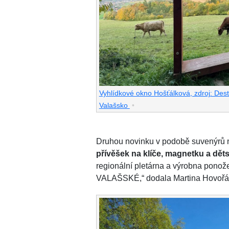
Vyhlídkové okno Hošťálková, zdroj: Dest
Valašsko
•
Druhou novinku v podobě suvenýrů na
přívěšek na klíče, magnetku a dě
regionální pletárna a výrobna ponož
VALAŠSKÉ,“ dodala Martina Hovořá