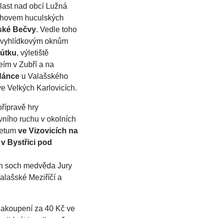
ast nad obcí Lužná
chovem huculských
ské Bečvy
. Vedle toho
m vyhlídkovým oknům
útku
, výletiště
ím v Zubří a na
dánce
u Valašského
e Velkých Karlovicích.
řípravě hry
vního ruchu v okolních
oretum
ve Vizovicích na
v Bystřici pod
ých soch medvěda Jury
alašské Meziříčí a
zakoupení za 40 Kč ve