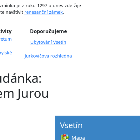
 zmínka je z roku 1297 a dnes zde žije
te navštívit
renesanční zámek
.
ivity
Doporučujeme
retum
Ubytování Vsetín
ylské
Jurkovičova rozhledna
tudánka:
em Jurou
Vsetín
Mapa