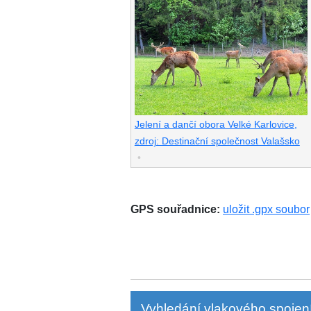
Jelení a dančí obora Velké Karlovice,
zdroj: Destinační společnost Valašsko
•
GPS souřadnice:
uložit .gpx soubor
Vyhledání vlakového spojení