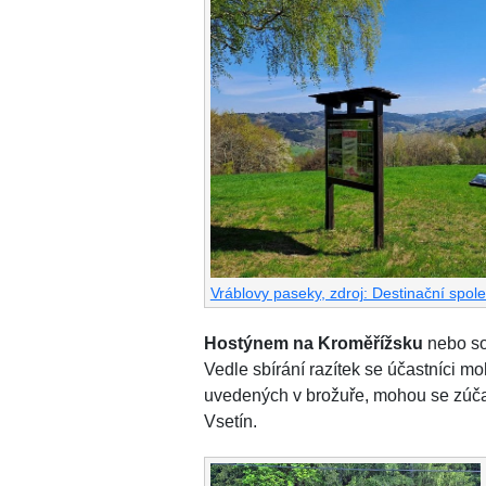
Vráblovy paseky, zdroj: Destinační spo
Hostýnem na Kroměřížsku
nebo so
Vedle sbírání razítek se účastníci m
uvedených v brožuře, mohou se zúča
Vsetín.