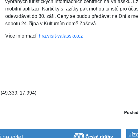
vybraných turistických informačních centrech na Valašsku. Lze 
mobilní aplikaci. Kartičky s razítky pak mohou turisté pro úča
odevzdávat do 30. září. Ceny se budou předávat na Dni s m
sobotu 24. října v Kulturním domě Zašová.
Více informací:
hra.visit-valassko.cz
(49.339, 17.994)
Posled
Jíz
 na výlet