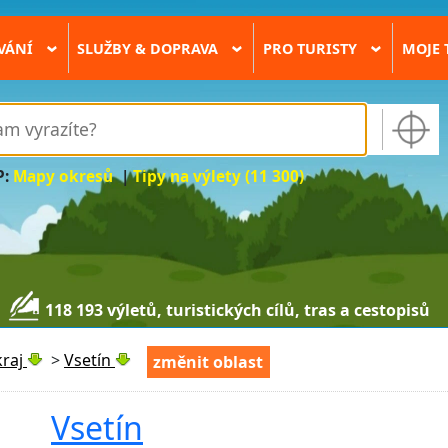
VÁNÍ
SLUŽBY & DOPRAVA
PRO TURISTY
MOJE 
›
›
›
P:
Mapy okresů
|
Tipy na výlety (11 300)
118 193 výletů, turistických cílů, tras a cestopisů
kraj
>
Vsetín
změnit oblast
Vsetín