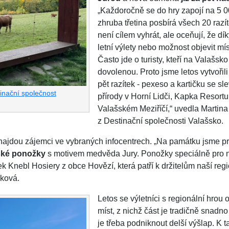
„Každoročně se do hry zapojí na 5 0
zhruba třetina posbírá všech 20 razí
není cílem vyhrát, ale oceňují, že dík
letní výlety nebo možnost objevit míst
Často jde o turisty, kteří na Valašsko 
dovolenou. Proto jsme letos vytvoři
pět razítek - pexeso a kartičku se s
inační společnost
přírody v Horní Lidči, Kapka Resortu
Valašském Meziříčí,“ uvedla Martin
z Destinační společnosti Valašsko.
jdou zájemci ve vybraných infocentrech. „Na památku jsme pro 
tské ponožky
s motivem medvěda Jury. Ponožky speciálně pro na
ek Knebl Hosiery z obce Hovězí, která patří k držitelům naší r
ková.
Letos se výletníci s regionální hrou o
míst, z nichž část je tradičně snadn
je třeba podniknout delší výšlap. K 