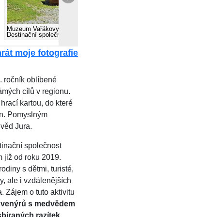
Muzeum Vařákovy paseky, zdroj:
Vráblovy paseky, zdroj:
Destinační společnost Valašsko
Destinační společnost Valašsko
rát moje fotografie
. ročník oblíbené
mých cílů v regionu.
rací kartou, do které
cen. Pomyslným
věd Jura.
tinační společnost
 již od roku 2019.
odiny s dětmi, turisté,
vy, ale i vzdálenějších
 Zájem o tuto aktivitu
uvenýrů s medvědem
sbíraných razítek.