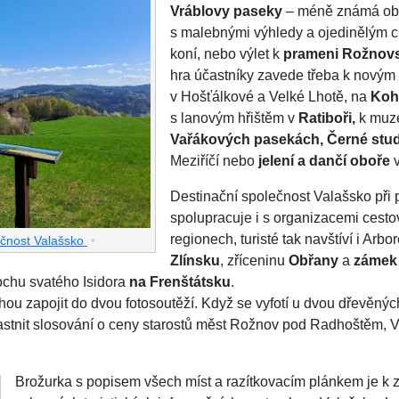
Vráblovy paseky
– méně známá obl
s malebnými výhledy a ojedinělým 
koní, nebo výlet k
prameni Rožnov
hra účastníky zavede třeba k nový
v Hošťálkové a Velké Lhotě, na
Koh
s lanovým hřištěm v
Ratiboři,
k muze
Vařákových pasekách, Černé stu
Meziříčí nebo
jelení a dančí oboře
v
Destinační společnost Valašsko při p
spolupracuje i s organizacemi cesto
regionech, turisté tak navštíví i Arb
lečnost Valašsko
•
Zlínsku
, zříceninu
Obřany
a
zámek 
chu svatého Isidora
na Frenštátsku
.
ohou zapojit do dvou fotosoutěží. Když se vyfotí u dvou dřevěn
stnit slosování o ceny starostů měst Rožnov pod Radhoštěm, V
Brožurka s popisem všech míst a razítkovacím plánkem je k 