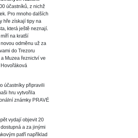
00 účastníků, z nichž
tek. Pro mnoho dalších
y hře získají tipy na
a, která ještě neznají.
míří na kratší
li novou odměnu už za
levami do Trezoru
 a Muzea řeznictví ve
a Hovořáková
účastníky připravili
ši hru vytvořila
egionální známky PRAVÉ
pět vydají objevit 20
o dostupná a za jinými
takovým patří například