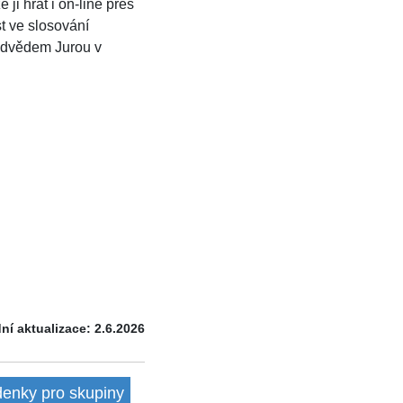
ji hrát i on-line přes
st ve slosování
edvědem Jurou v
ní aktualizace: 2.6.2026
denky pro skupiny