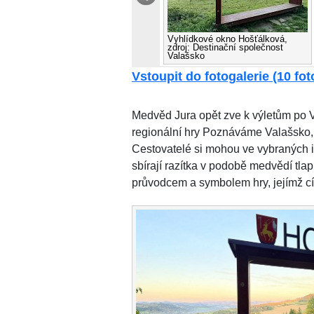
Vyhlídkové okno Hošťálková,
zdroj: Destinační společnost
Valašsko
Vstoupit do fotogalerie (10 foto
Medvěd Jura opět zve k výletům po V
regionální hry Poznáváme Valašsko, 
Cestovatelé si mohou ve vybraných in
sbírají razítka v podobě medvědí tla
průvodcem a symbolem hry, jejímž c