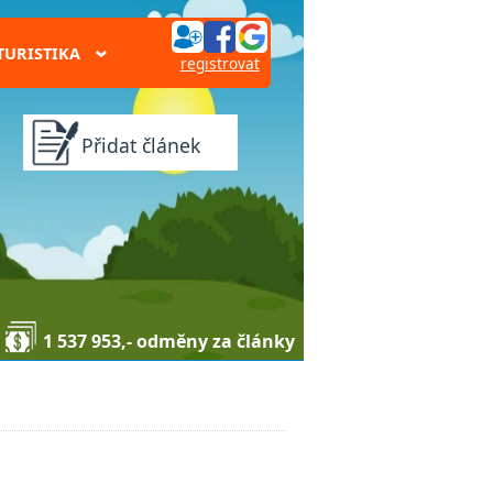
TURISTIKA
›
registrovat
Přidat článek
1 537 953,- odměny za články