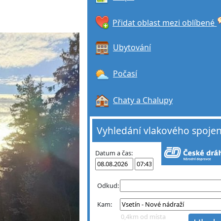
Přidat oblast mezi oblíbené
Ubytování
Počasí
Chaty a Chalupy
Vyhledání vlakového spojen
Datum a čas:
Odkud:
Kam:
0,4km od místa