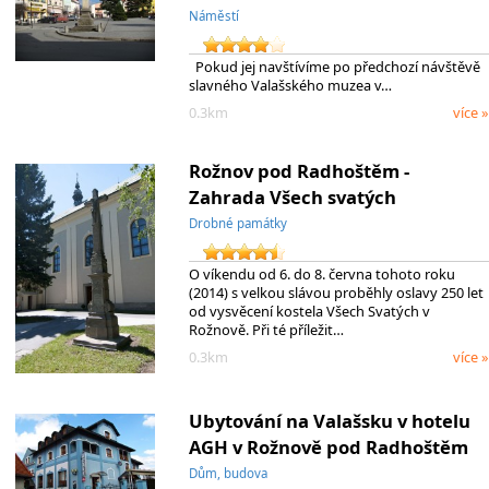
Náměstí
Pokud jej navštívíme po předchozí návštěvě
slavného Valašského muzea v…
0.3km
více »
Rožnov pod Radhoštěm -
Zahrada Všech svatých
Drobné památky
O víkendu od 6. do 8. června tohoto roku
(2014) s velkou slávou proběhly oslavy 250 let
od vysvěcení kostela Všech Svatých v
Rožnově. Při té příležit…
0.3km
více »
Ubytování na Valašsku v hotelu
AGH v Rožnově pod Radhoštěm
Dům, budova