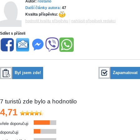
Autor:
rostano
Další články autora:
47
Kvalita příspěvku:
hodnotit kvalitu příspěvku
|
nahlásit příspěvek redakci
Sdílet s přáteli
Byl jsem zde!
Zapamatovat
7
turistů zde bylo a hodnotilo
4,71
vřele doporučuji
doporučuji