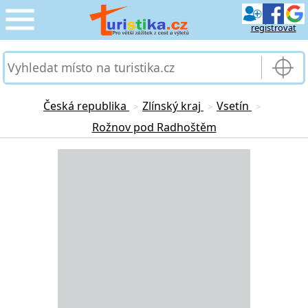
registrovat
CESTOVÁNÍ
›
SLUŽBY & DOPRAVA
›
Česká republika
Zlínský kraj
Vsetín
>
>
>
Rožnov pod Radhoštěm
PRO TURISTY
›
Loading...
MOJE TURISTIKA
›