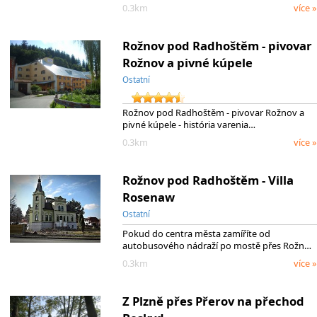
0.3km
více »
Rožnov pod Radhoštěm - pivovar
Rožnov a pivné kúpele
Ostatní
Rožnov pod Radhoštěm - pivovar Rožnov a
pivné kúpele - história varenia…
0.3km
více »
Rožnov pod Radhoštěm - Villa
Rosenaw
Ostatní
Pokud do centra města zamíříte od
autobusového nádraží po mostě přes Rožn…
0.3km
více »
Z Plzně přes Přerov na přechod