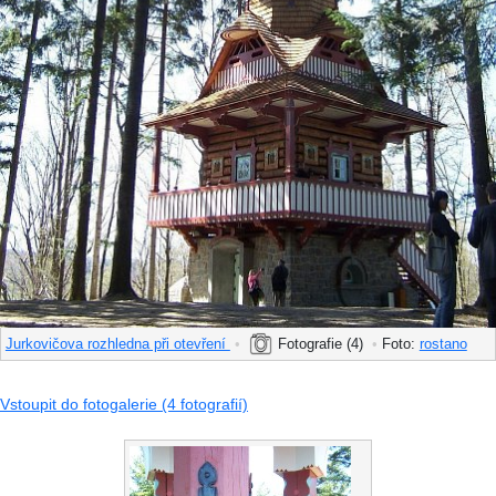
Jurkovičova rozhledna při otevření
•
Fotografie (4)
•
Foto:
rostano
Vstoupit do fotogalerie (4 fotografií)