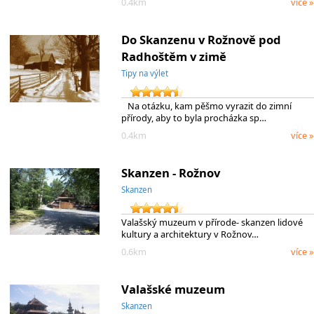
0.4km
více »
Do Skanzenu v Rožnově pod
Radhoštěm v zimě
Tipy na výlet
Na otázku, kam pěšmo vyrazit do zimní
přírody, aby to byla procházka sp…
0.4km
více »
Skanzen - Rožnov
Skanzen
Valašský muzeum v přírode- skanzen lidové
kultury a architektury v Rožnov…
0.6km
více »
Valašské muzeum
Skanzen