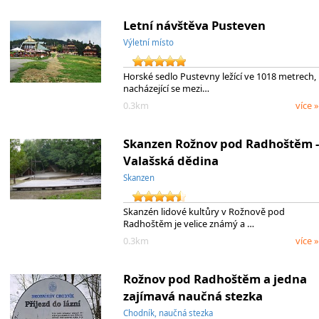
Letní návštěva Pusteven
Výletní místo
Horské sedlo Pustevny ležící ve 1018 metrech,
nacházející se mezi…
0.3km
více »
Skanzen Rožnov pod Radhoštěm -
Valašská dědina
Skanzen
Skanzén lidové kultůry v Rožnově pod
Radhoštěm je velice známý a …
0.3km
více »
Rožnov pod Radhoštěm a jedna
zajímavá naučná stezka
Chodník, naučná stezka