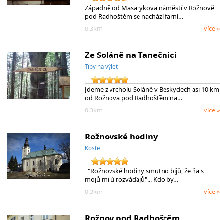
Západně od Masarykova náměstí v Rožnově
pod Radhoštěm se nachází farní…
0.3km
více »
Ze Soláně na Tanečnici
Tipy na výlet
Jdeme z vrcholu Soláně v Beskydech asi 10 km
od Rožnova pod Radhošťěm na…
0.3km
více »
Rožnovské hodiny
Kostel
"Rožnovské hodiny smutno bijů, že ňa s
mojů milú rozváďajů"... Kdo by…
0.3km
více »
Rožnov pod Radhoštěm,