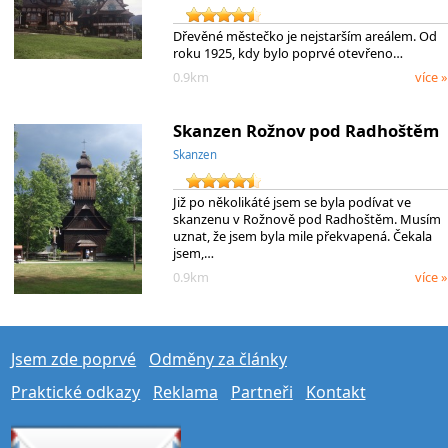
Dřevěné městečko je nejstarším areálem. Od
roku 1925, kdy bylo poprvé otevřeno…
0.9km
více »
Skanzen Rožnov pod Radhoštěm
Skanzen
Již po několikáté jsem se byla podívat ve
skanzenu v Rožnově pod Radhoštěm. Musím
uznat, že jsem byla mile překvapená. Čekala
jsem,…
0.9km
více »
Jsem zde poprvé
Odměny za články
Praktické odkazy
Reklama
Partneři
Kontakt