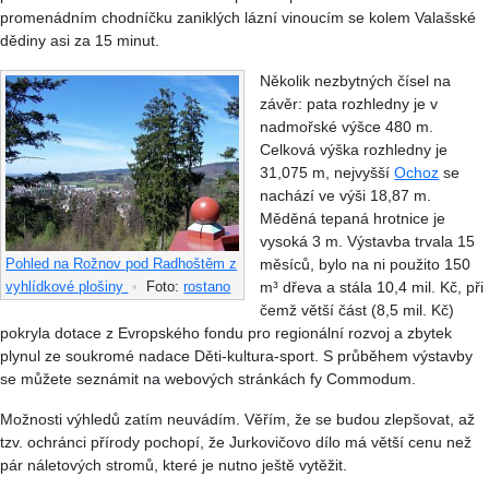
promenádním chodníčku zaniklých lázní vinoucím se kolem Valašské
dědiny asi za 15 minut.
Několik nezbytných čísel na
závěr: pata rozhledny je v
nadmořské výšce 480 m.
Celková výška rozhledny je
31,075 m, nejvyšší
Ochoz
se
nachází ve výši 18,87 m.
Měděná tepaná hrotnice je
vysoká 3 m. Výstavba trvala 15
měsíců, bylo na ni použito 150
Pohled na Rožnov pod Radhoštěm z
m³ dřeva a stála 10,4 mil. Kč, při
vyhlídkové plošiny
•
Foto:
rostano
čemž větší část (8,5 mil. Kč)
pokryla dotace z Evropského fondu pro regionální rozvoj a zbytek
plynul ze soukromé nadace Děti-kultura-sport. S průběhem výstavby
se můžete seznámit na webových stránkách fy Commodum.
Možnosti výhledů zatím neuvádím. Věřím, že se budou zlepšovat, až
tzv. ochránci přírody pochopí, že Jurkovičovo dílo má větší cenu než
pár náletových stromů, které je nutno ještě vytěžit.