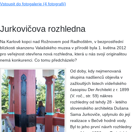
Vstoupit do fotogalerie (4 fotografií)
Jurkovičova rozhledna
Na Karlově kopci nad Rožnovem pod Radhoštěm, v bezprostřední
blízkosti skanzenu Valašského muzea v přírodě byla 1. května 2012
pro veřejnost otevřena nová rozhledna, která u nás svojí originalitou
nemá konkurenci. Co tomu předcházelo?
Od doby, kdy nejmenovaná
skupina nadšenců objevila v
zažloutlých listech vídeňského
časopisu Der Architekt z r. 1899
(V. roč., str. 59) nákres
rozhledny od tehdy 28 - letého
slovenského architekta Dušana
Sama Jurkoviče, uplynulo do její
realizace v Bečvě hodně vody.
Byl to jeho první návrh rozhledny