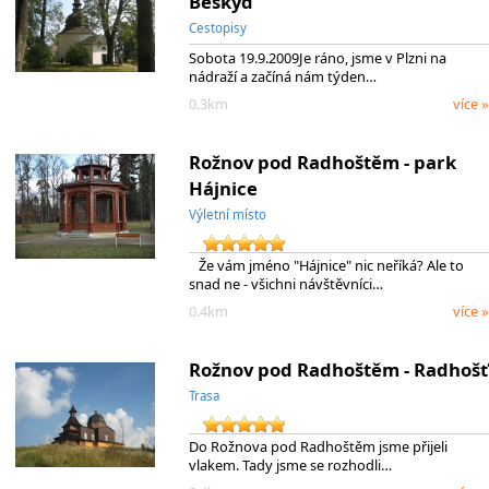
Beskyd
Cestopisy
Sobota 19.9.2009Je ráno, jsme v Plzni na
nádraží a začíná nám týden…
0.3km
více »
Rožnov pod Radhoštěm - park
Hájnice
Výletní místo
Že vám jméno "Hájnice" nic neříká? Ale to
snad ne - všichni návštěvníci…
0.4km
více »
Rožnov pod Radhoštěm - Radhošť
Trasa
Do Rožnova pod Radhoštěm jsme přijeli
vlakem. Tady jsme se rozhodli…