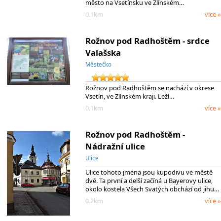
město na Vsetínsku ve Zlínském…
0.1km
více »
Rožnov pod Radhoštěm - srdce
Valašska
Městečko
Rožnov pod Radhoštěm se nachází v okrese
Vsetín, ve Zlínském kraji. Leží…
0.1km
více »
Rožnov pod Radhoštěm -
Nádražní ulice
Ulice
Ulice tohoto jména jsou kupodivu ve městě
dvě. Ta první a delší začíná u Bayerovy ulice,
okolo kostela Všech Svatých obchází od jihu…
0.2km
více »