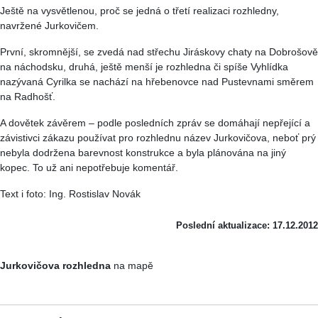
Ještě na vysvětlenou, proč se jedná o třetí realizaci rozhledny,
navržené Jurkovičem.
První, skromnější, se zvedá nad střechu Jiráskovy chaty na Dobrošově
na náchodsku, druhá, ještě menší je rozhledna či spíše Vyhlídka
nazývaná Cyrilka se nachází na hřebenovce nad Pustevnami směrem
na Radhošť.
A dovětek závěrem – podle posledních zpráv se domáhají nepřející a
závistivci zákazu používat pro rozhlednu název Jurkovičova, neboť prý
nebyla dodržena barevnost konstrukce a byla plánována na jiný
kopec. To už ani nepotřebuje komentář.
Text i foto: Ing. Rostislav Novák
Poslední aktualizace: 17.12.2012
Jurkovičova rozhledna
na mapě