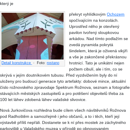
který je
překryt vyhlídkovým
Ochozem
spočívajícím na konzolách.
Uprostřed něho je otevřený
pavilon tvořený sloupkovou
arkádou. Nad tímto podlažím se
zvedá pyramida pokrytá
šindelem, která je oživená vikýři
a vše je zakončené překrásnou
hrotnicí. Tato je unikátní nejen
Detail konstrukce
•
Foto:
rostano
počtem cibulí, ale i tím, co se
skrývá v jejím doutníkovém tubusu. Před vyzdvižením byly do ní
uloženy pro budoucí generace tyto artefakty: dobové mince, aktuální
číslo rožnovského zpravodaje Spektrum Rožnova, seznam a fotografie
stávajících městských zastupitelů a pro potěšení objevitelů třeba za
100 let láhev zdobená láhev valašské slivovice.
Nová Jurkovičova rozhledna bude cílem všech návštěvníků Rožnova
pod Radhoštěm a samozřejmě i jeho občanů, a to i těch, kteří její
výstavbě příliš nepřáli. Dostanete se k ní přes mostek ze záchytného
parkoviště u Valašského muzea v přírodě po obnovovaném