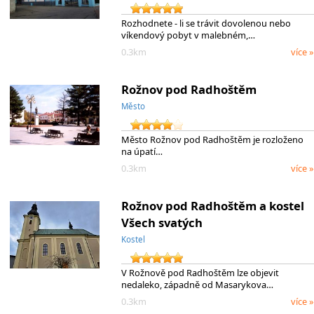
Rozhodnete - li se trávit dovolenou nebo
víkendový pobyt v malebném,…
0.3km
více »
Rožnov pod Radhoštěm
Město
Město Rožnov pod Radhoštěm je rozloženo
na úpatí…
0.3km
více »
Rožnov pod Radhoštěm a kostel
Všech svatých
Kostel
V Rožnově pod Radhoštěm lze objevit
nedaleko, západně od Masarykova…
0.3km
více »