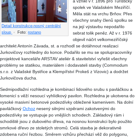
a vznikl v r. 1896 pro Turistický
spolek ve Valašském Meziříčí.
Měla stát na vrchu Brňov. Přes
všechny snahy členů spolku se
Detail konstrukce-nosný centrální
na její výstavbu nepodařilo
sloup
•
Foto:
rostano
sebrat tolik peněz. Až v r. 1976
objevil náčrt velkomeziříčský
architekt Antonín Závada, st. a rozhodl se dotáhnout realizaci
Jurkovičovy rozhledny do konce. Podařilo se mu se spolupracovníky
projektové kanceláře ARSTAV ateliér & stavitelství vyřešit všechny
problémy se statikou, materiálem i dodavateli stavby (Commodum
s.r.o. z Valašské Bystřice a Klempířství Prokeš z Vizovic) a dodržet
Jurkovičova ducha.
Sedmipodlažní rozhledna je kombinací lidového srubu s pavláčkou a
lomenicí s věží nesoucí vyhlídkový pavilon. Rozhledna je ukotvena do
vysoké masivní betonové podezdívky obležené kamenivem. Na dolní
pavláčkový
Ochoz
nesený silnými vzpěrami zakotvenými do
podezdívky se vystupuje po vnějších schodech. Základový rám i
schodiště jsou z dubového dřeva, na nosnou konstrukci bylo použito
smrkové dřevo ze stoletých stromů. Celá stavba je dekorativně
zdobena ruční řezbou. Směrem vzhůru přechází věž do polygonu,