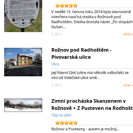
V neděli 15. června roku 2014 byla slavnostně
otevřena naučná stezka v Rožnově pod
Radhoštěm. Stezka dostala název „Po stopách
Dušan…
0.3km
více »
Rožnov pod Radhoštěm -
Pivovarská ulice
Ulice
Její hlavní část (ulice má několik odboček) se
vlní od Videčské ulice smě…
0.3km
více »
Zimní procházka Skanzenem v
Rožnově + Z Pusteven na Rodhošť
Tipy na výlet
Rožnov a Pustevny - autem je možný…