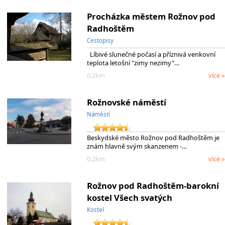
Procházka městem Rožnov pod
Radhoštěm
Cestopisy
Líbivé slunečné počasí a příznivá venkovní
teplota letošní "zimy nezimy"…
0.2km
více »
Rožnovské náměstí
Náměstí
Beskydské město Rožnov pod Radhoštěm je
znám hlavně svým skanzenem -…
0.2km
více »
Rožnov pod Radhoštěm-barokní
kostel Všech svatých
Kostel