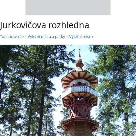
Jurkovičova rozhledna
•
•
Turistické cíle
Výletní místa a parky
Výletní místo