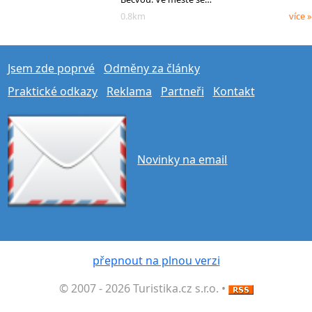
0.8km
více »
Jsem zde poprvé
Odměny za články
Praktické odkazy
Reklama
Partneři
Kontakt
Novinky na email
přepnout na plnou verzi
© 2007 - 2026 Turistika.cz s.r.o. •