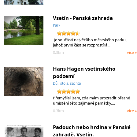
Vsetín - Panská zahrada
Park
Je součástí největšího městského parku,
jehož první část se rozprostírá…
0.3km
více »
Hans Hagen vsetínského
podzemí
Důl, štola, šachta
Přemýšlel jsem, zda mám prozradit přesné
umístění této zajímavé památky.…
0.3km
více »
Padouch nebo hrdina v Panské
zahradě. Vsetín.