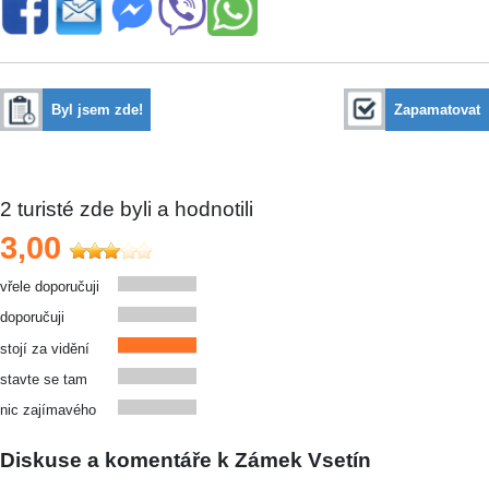
Byl jsem zde!
Zapamatovat
2
turisté zde byli a hodnotili
3,00
vřele doporučuji
doporučuji
stojí za vidění
stavte se tam
nic zajímavého
Diskuse a komentáře k Zámek Vsetín