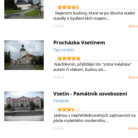
Nejenom budovy, které se po dlouhá staletí
stavěly k bydlení těch majetn…
0.4km
více »
Procházka Vsetínem
Tipy na výlet
Návštěvníci, přijíždějící do "srdce Valašska"
autem či vlakem, budou asi…
0.4km
více »
Vsetín - Památník osvobození
Památník
Jednou z nepřehlédnutelných zajímavostí na
ploše rozlehlého moderního…
0.5km
více »