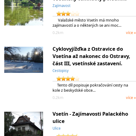
Zajímavost
Valašské město Vsetín má mnoho
zajímavostí a o některých se ani moc…
0.2km
více »
Cyklovyjížďka z Ostravice do
Vsetína až nakonec do Ostravy,
část III, vsetínské zastavení.
Cestopisy
Tento díl popisuje pokračování cesty na
kole z beskydské obce…
0.2km
více »
Vsetín - Zajímavosti Palackého
ulice
Ulice