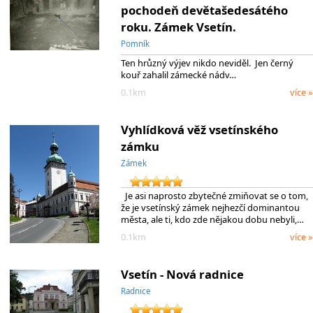
pochodeň devětašedesátého
roku. Zámek Vsetín.
Pomník
Ten hrůzný výjev nikdo neviděl. Jen černý
kouř zahalil zámecké nádv…
0.1km
více »
Vyhlídková věž vsetínského
zámku
Zámek
Je asi naprosto zbytečné zmiňovat se o tom,
že je vsetínský zámek nejhezčí dominantou
města, ale ti, kdo zde nějakou dobu nebyli,…
0.1km
více »
Vsetín - Nová radnice
Radnice