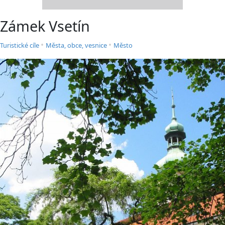
Zámek Vsetín
•
•
Turistické cíle
Města, obce, vesnice
Město