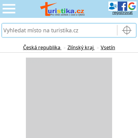
registrovat
CESTOVÁNÍ
›
SLUŽBY & DOPRAVA
›
Česká republika
Zlínský kraj
Vsetín
>
>
PRO TURISTY
Loading...
›
MOJE TURISTIKA
›