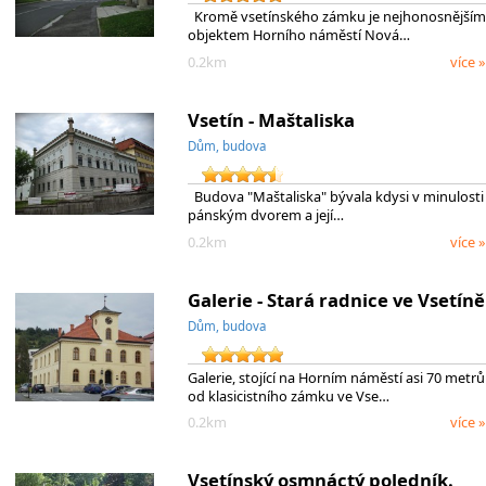
Kromě vsetínského zámku je nejhonosnějším
objektem Horního náměstí Nová…
0.2km
více »
Vsetín - Maštaliska
Dům, budova
Budova "Maštaliska" bývala kdysi v minulosti
pánským dvorem a její…
0.2km
více »
Galerie - Stará radnice ve Vsetíně
Dům, budova
Galerie, stojící na Horním náměstí asi 70 metrů
od klasicistního zámku ve Vse…
0.2km
více »
Vsetínský osmnáctý poledník.