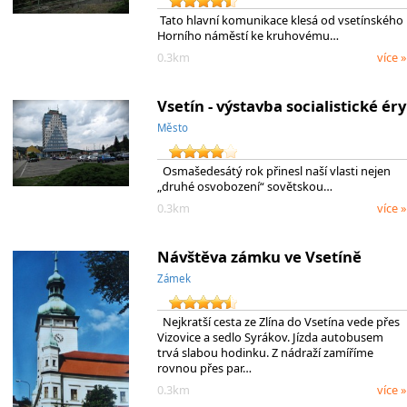
Tato hlavní komunikace klesá od vsetínského
Horního náměstí ke kruhovému…
0.3km
více »
Vsetín - výstavba socialistické éry
Město
Osmašedesátý rok přinesl naší vlasti nejen
„druhé osvobození“ sovětskou…
0.3km
více »
Návštěva zámku ve Vsetíně
Zámek
Nejkratší cesta ze Zlína do Vsetína vede přes
Vizovice a sedlo Syrákov. Jízda autobusem
trvá slabou hodinku. Z nádraží zamíříme
rovnou přes par…
0.3km
více »