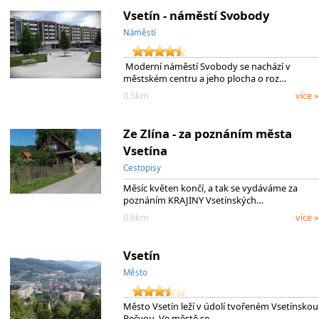
Vsetín - náměstí Svobody
Náměstí
Moderní náměstí Svobody se nachází v
městském centru a jeho plocha o roz…
0.5km
více »
Ze Zlína - za poznáním města
Vsetína
Cestopisy
Měsíc květen končí, a tak se vydáváme za
poznáním KRAJINY Vsetínských…
0.6km
více »
Vsetín
Město
Město Vsetín leží v údolí tvořeném Vsetínskou
Bečvou. Ve městě se…