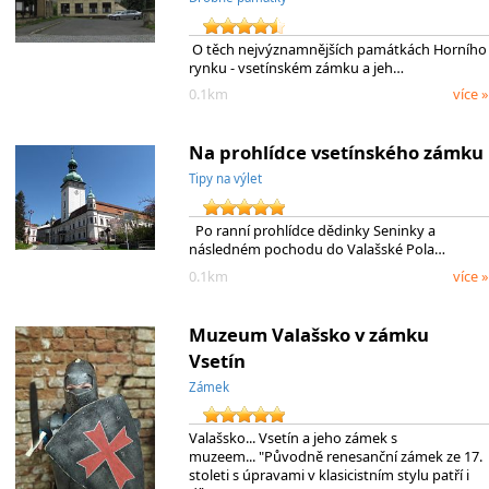
O těch nejvýznamnějších památkách Horního
rynku - vsetínském zámku a jeh…
0.1km
více »
Na prohlídce vsetínského zámku
Tipy na výlet
Po ranní prohlídce dědinky Seninky a
následném pochodu do Valašské Pola…
0.1km
více »
Muzeum Valašsko v zámku
Vsetín
Zámek
Valašsko... Vsetín a jeho zámek s
muzeem... "Původně renesanční zámek ze 17.
stoleti s úpravami v klasicistním stylu patří i