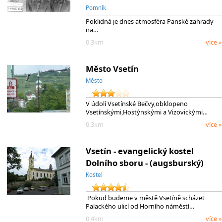
Pomník
Poklidná je dnes atmosféra Panské zahrady
na…
0.3km
více »
Město Vsetín
Město
V údolí Vsetínské Bečvy,obklopeno
Vsetínskými,Hostýnskými a Vizovickými…
0.3km
více »
Vsetín - evangelický kostel
Dolního sboru - (augsburský)
Kostel
Pokud budeme v městě Vsetíně scházet
Palackého ulicí od Horního náměstí…
0.4km
více »