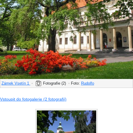
Zámek Vsetín 1
•
Fotografie (2)
•
Foto:
Rudolfo
Vstoupit do fotogalerie (2 fotografií)