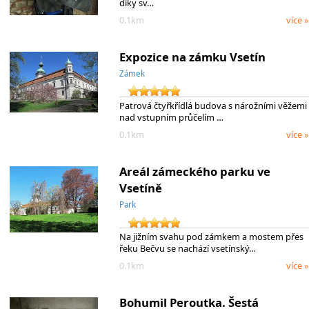
díky sv…
0.1km
více »
Expozice na zámku Vsetín
Zámek
Patrová čtyřkřídlá budova s nárožními věžemi
nad vstupním průčelím …
0.1km
více »
Areál zámeckého parku ve
Vsetíně
Park
Na jižním svahu pod zámkem a mostem přes
řeku Bečvu se nachází vsetínský…
0.1km
více »
Bohumil Peroutka. Šestá