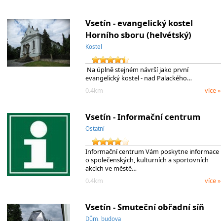
Vsetín - evangelický kostel
Horního sboru (helvétský)
Kostel
Na úplně stejném návrší jako první
evangelický kostel - nad Palackého…
0.4km
více »
Vsetín - Informační centrum
Ostatní
Informační centrum Vám poskytne informace
o společenských, kulturních a sportovních
akcích ve městě…
0.4km
více »
Vsetín - Smuteční obřadní síň
Dům, budova