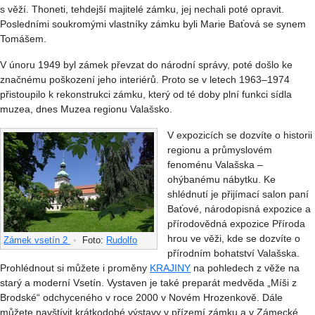
s věží. Thoneti, tehdejší majitelé zámku, jej nechali poté opravit.
Posledními soukromými vlastníky zámku byli Marie Baťová se synem
Tomášem.
V únoru 1949 byl zámek převzat do národní správy, poté došlo ke
značnému poškození jeho interiérů. Proto se v letech 1963–1974
přistoupilo k rekonstrukci zámku, který od té doby plní funkci sídla
muzea, dnes Muzea regionu Valašsko.
V expozicích se dozvíte o historii
regionu a průmyslovém
fenoménu Valašska –
ohýbanému nábytku. Ke
shlédnutí je přijímací salon paní
Baťové, národopisná expozice a
přírodovědná expozice Příroda
hrou ve věži, kde se dozvíte o
Zámek vsetín 2
•
Foto:
Rudolfo
přírodním bohatství Valašska.
Prohlédnout si můžete i proměny
KRAJINY
na pohledech z věže na
starý a moderní Vsetín. Vystaven je také preparát medvěda „Míši z
Brodské“ odchyceného v roce 2000 v Novém Hrozenkově. Dále
můžete navštívit krátkodobé výstavy v přízemí zámku a v Zámecké