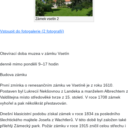
Zámek vsetín 2
Vstoupit do fotogalerie (2 fotografií)
Otevírací doba muzea v zámku Vsetín
denně mimo pondělí 9–17 hodin
Budova zámku
První zmínka o renesančním zámku ve Vsetíně je z roku 1610.
Postaven byl Lukrecií Nekšovnou z Landeka a manželem Albrechtem z
Valdštejna místo středověké tvrze z 15. století. V roce 1708 zámek
vyhořel a pak několikrát přestavován.
Dnešní klasicistní podobu získal zámek v roce 1834 za posledního
šlechtického majitele Josefa z Wachtlerů. V této době byl založen také
přilehlý Zámecký park. Požár zámku v roce 1915 zničil celou střechu i