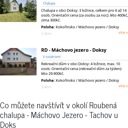
Chalupa
Chalupa v obci Doksy: 3 ložnice, celkem pro 6 až 14
osob. Orientační cena (za osobu za noc): léto 400kč,
zima 300kč.
Poloha:
Kokořínsko
/ Máchovo jezero
/ Doksy
více »
3.3km
RD - Máchovo jezero - Doksy
V soukromí
Rekreační dům v obci Doksy: 4 ložnice, max. 10
osob. Orientační cena (rekreační dům za týden):
léto 29.900kč.
Poloha:
Kokořínsko
/ Máchovo jezero
/ Doksy
více »
3.4km
Co můžete navštívít v okolí Roubená
chalupa - Máchovo Jezero - Tachov u
Doks