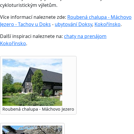
cykloturistickým výletům.
Více informací naleznete zde:
Roubená chalupa - Máchovo
Jezero - Tachov u Doks
-
ubytování Doksy
,
Kokořínsko
.
Další inspiraci naleznete na:
chaty na prenájom
Kokořínsko
.
Roubená chalupa - Máchovo Jezero