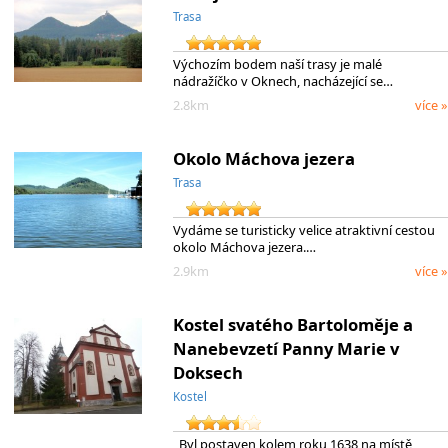
Trasa
Výchozím bodem naší trasy je malé
nádražíčko v Oknech, nacházející se…
2.8km
více »
Okolo Máchova jezera
Trasa
Vydáme se turisticky velice atraktivní cestou
okolo Máchova jezera.…
2.9km
více »
Kostel svatého Bartoloměje a
Nanebevzetí Panny Marie v
Doksech
Kostel
Byl postaven kolem roku 1638 na místě