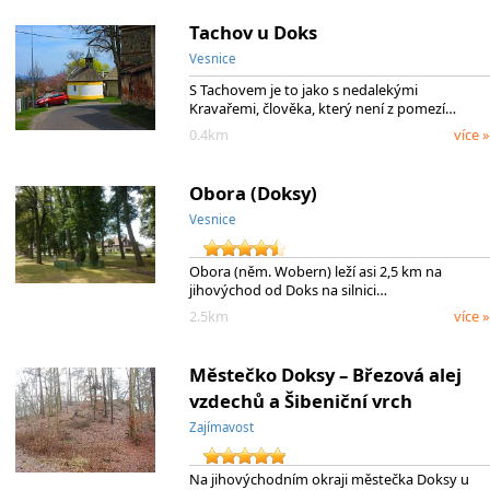
Tachov u Doks
Vesnice
S Tachovem je to jako s nedalekými
Kravařemi, člověka, který není z pomezí…
0.4km
více »
Obora (Doksy)
Vesnice
Obora (něm. Wobern) leží asi 2,5 km na
jihovýchod od Doks na silnici…
2.5km
více »
Městečko Doksy – Březová alej
vzdechů a Šibeniční vrch
Zajímavost
Na jihovýchodním okraji městečka Doksy u