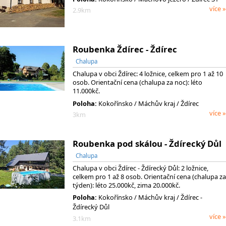
více »
2.9km
Roubenka Ždírec - Ždírec
Chalupa
Chalupa v obci Ždírec: 4 ložnice, celkem pro 1 až 10
osob. Orientační cena (chalupa za noc): léto
11.000kč.
Poloha:
Kokořínsko
/ Máchův kraj
/ Ždírec
více »
3km
Roubenka pod skálou - Ždírecký Důl
Chalupa
Chalupa v obci Ždírec - Ždírecký Důl: 2 ložnice,
celkem pro 1 až 8 osob. Orientační cena (chalupa za
týden): léto 25.000kč, zima 20.000kč.
Poloha:
Kokořínsko
/ Máchův kraj
/ Ždírec -
Ždírecký Důl
více »
3.1km