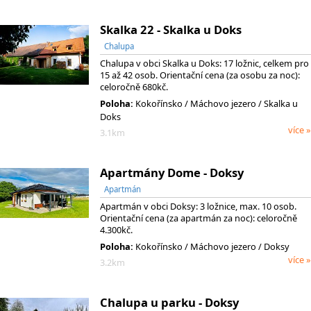
Skalka 22 - Skalka u Doks
Chalupa
Chalupa v obci Skalka u Doks: 17 ložnic, celkem pro
15 až 42 osob. Orientační cena (za osobu za noc):
celoročně 680kč.
Poloha:
Kokořínsko
/ Máchovo jezero
/ Skalka u
Doks
více »
3.1km
Apartmány Dome - Doksy
Apartmán
Apartmán v obci Doksy: 3 ložnice, max. 10 osob.
Orientační cena (za apartmán za noc): celoročně
4.300kč.
Poloha:
Kokořínsko
/ Máchovo jezero
/ Doksy
více »
3.2km
Chalupa u parku - Doksy