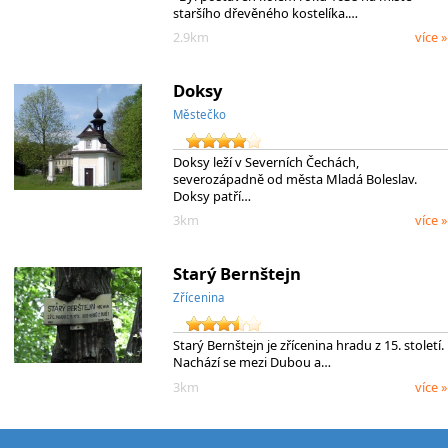
staršího dřevěného kostelíka.…
2.9km
více »
Doksy
Městečko
Doksy leží v Severních Čechách,
severozápadně od města Mladá Boleslav.
Doksy patří…
3km
více »
Starý Bernštejn
Zřícenina
Starý Bernštejn je zřícenina hradu z 15. století.
Nachází se mezi Dubou a…
3km
více »