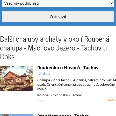
Další chalupy a chaty v okolí Roubená
chalupa - Máchovo Jezero - Tachov u
Doks
Roubenka u Huvarů - Tachov
Chalupa
Chalupa v obci Tachov: 4 ložnice, celkem pro 6 až 14
osob. Orientační cena (za osobu za noc): celoročně
850kč.
Poloha:
Kokořínsko / Tachov
více »
0.4km
Pronájem chaty - Tachov