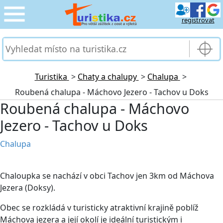
registrovat
CESTOVÁNÍ
›
SLUŽBY & DOPRAVA
›
Turistika
>
Chaty a chalupy
>
Chalupa
>
Roubená chalupa - Máchovo Jezero - Tachov u Doks
PRO TURISTY
›
Roubená chalupa - Máchovo
Jezero - Tachov u Doks
MOJE TURISTIKA
›
Chalupa
Chaloupka se nachází v obci Tachov jen 3km od Máchova
Jezera (Doksy).
Obec se rozkládá v turisticky atraktivní krajině poblíž
Máchova jezera a její okolí je ideální turistickým i