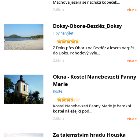
Máchova jezera se nachází kopeček…
2.6km
více »
Doksy-Obora-Bezděz_Doksy
Tipy na výlet
Z Doks přes Oboru na Bezděz a lesem nazpět
do Doks. Pohodový výle…
2.6km
více »
Okna - Kostel Nanebevzetí Panny
Marie
Kostel
Kostel Nanebevzetí Panny Marie je barokní
kostel náležející pod…
2.6km
více »
Za tajemstvím hradu Houska