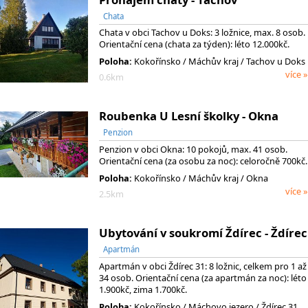
Chata
Chata v obci Tachov u Doks: 3 ložnice, max. 8 osob.
Orientační cena (chata za týden): léto 12.000kč.
Poloha:
Kokořínsko
/ Máchův kraj
/ Tachov u Doks
více »
0.6km
Roubenka U Lesní školky - Okna
Penzion
Penzion v obci Okna: 10 pokojů, max. 41 osob.
Orientační cena (za osobu za noc): celoročně 700kč.
Poloha:
Kokořínsko
/ Máchův kraj
/ Okna
více »
2.5km
Ubytování v soukromí Ždírec - Ždírec
Apartmán
Apartmán v obci Ždírec 31: 8 ložnic, celkem pro 1 až
34 osob. Orientační cena (za apartmán za noc): léto
1.900kč, zima 1.700kč.
Poloha:
Kokořínsko
/ Máchovo jezero
/ Ždírec 31