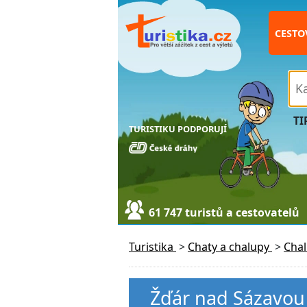
CESTO
TI
TURISTIKU PODPORUJÍ
61 747 turistů a cestovatelů
Turistika
>
Chaty a chalupy
>
Cha
Žďár nad Sázavou