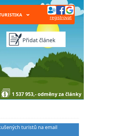
TURISTIKA
›
registrovat
Přidat článek
1 537 953,- odměny za články
kušených turistů na email