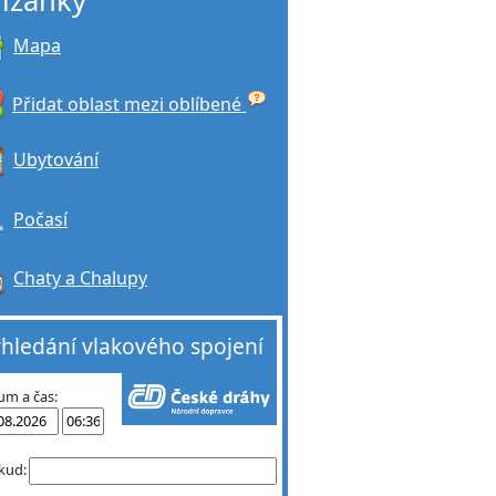
řižánky
Mapa
Přidat oblast mezi oblíbené
Ubytování
Počasí
Chaty a Chalupy
hledání vlakového spojení
um a čas:
kud: