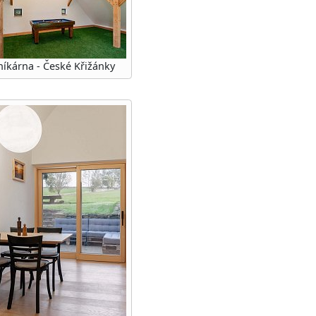
níkárna - České Křižánky