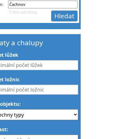
m:
7,1km od místa
aty a chalupy
et lůžek
t ložnic
 objektu:
ast: