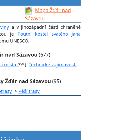
Mapa Žďár nad
Sázavou
viny
a v jihozápadní části chráněné
tkou je
Poutní kostel svatého Jana
znamu UNESCO.
ďár nad Sázavou
(677)
ní místa
(95)
Technické zajímavosti
sy Žďár nad Sázavou
(95)
otrasy
>
Pěší trasy