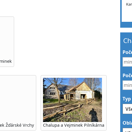
Ka
Ch
Poč
jminek
Poče
Typ
Obl
ek Žďárské Vrchy
Chalupa a Vejminek Pilníkárna