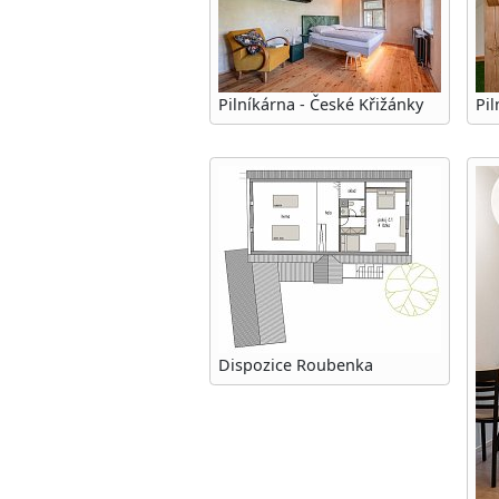
Pilníkárna - České Křižánky
Pil
Dispozice Roubenka