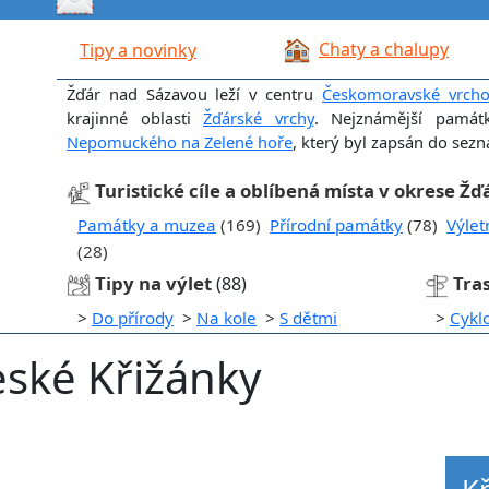
Chaty a chalupy
Tipy a novinky
Žďár nad Sázavou leží v centru
Českomoravské vrcho
krajinné oblasti
Žďárské vrchy
. Nejznámější pamá
Nepomuckého na Zelené hoře
, který byl zapsán do se
Turistické cíle a oblíbená místa v okrese Ž
Památky a muzea
(169)
Přírodní památky
(78)
Výlet
(28)
Tipy na výlet
Tra
(88)
>
Do přírody
>
Na kole
>
S dětmi
>
Cykl
eské Křižánky