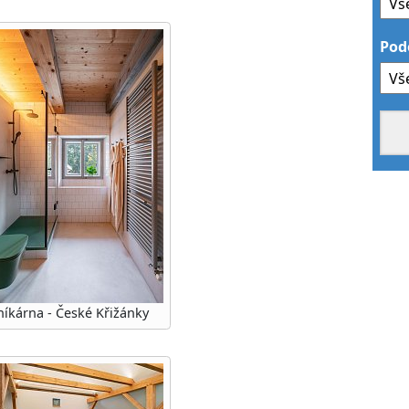
Pod
níkárna - České Křižánky