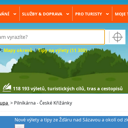
VÁNÍ
SLUŽBY & DOPRAVA
PRO TURISTY
MOJE 
›
›
›
P:
Mapy okresů
|
Tipy na výlety (11 300)
118 193 výletů, turistických cílů, tras a cestopisů
lupa
>
Pilníkárna - České Křižánky
Nové výlety a tipy ze Žďáru nad Sázavou a okolí od z