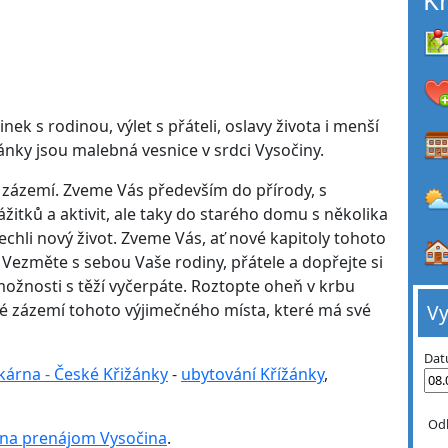
K
k s rodinou, výlet s přáteli, oslavy života i menší
žánky jsou malebná vesnice v srdci Vysočiny.
 zázemí. Zveme Vás především do přírody, s
itků a aktivit, ale taky do starého domu s několika
echli nový život. Zveme Vás, ať nové kapitoly tohoto
 Vezměte s sebou Vaše rodiny, přátele a dopřejte si
 možnosti s těží vyčerpáte. Roztopte oheň v krbu
rysé zázemí tohoto výjimečného místa, které má své
Vy
Dat
íkárna - České Křižánky
-
ubytování Křížánky
,
Od
 na prenájom Vysočina
.