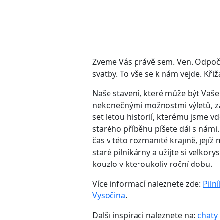
Zveme Vás právě sem. Ven. Odpočine
svatby. To vše se k nám vejde. Kři
Naše stavení, které může být Vaše
nekonečnými možnostmi výletů, záž
set letou historií, kterému jsme vd
starého příběhu píšete dál s námi.
čas v této rozmanité krajině, jejíž
staré pilníkárny a užijte si velko
kouzlo v kteroukoliv roční dobu.
Více informací naleznete zde:
Piln
Vysočina
.
Další inspiraci naleznete na:
chaty