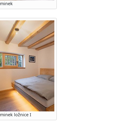
jminek
minek ložnice I