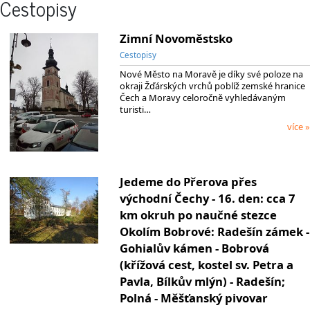
Cestopisy
Zimní Novoměstsko
Cestopisy
Nové Město na Moravě je díky své poloze na
okraji Žďárských vrchů poblíž zemské hranice
Čech a Moravy celoročně vyhledávaným
turisti…
více »
Jedeme do Přerova přes
východní Čechy - 16. den: cca 7
km okruh po naučné stezce
Okolím Bobrové: Radešín zámek -
Gohialův kámen - Bobrová
(křížová cest, kostel sv. Petra a
Pavla, Bílkův mlýn) - Radešín;
Polná - Měšťanský pivovar