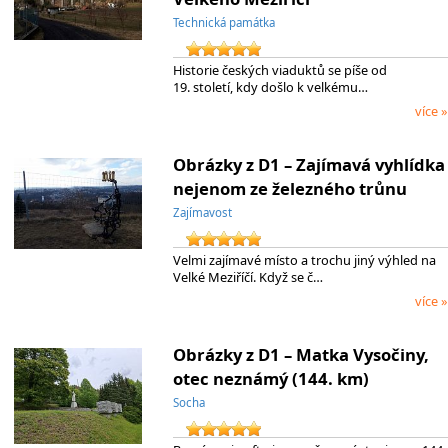
Technická památka
Historie českých viaduktů se píše od
19. století, kdy došlo k velkému…
více »
Obrázky z D1 – Zajímavá vyhlídka
nejenom ze železného trůnu
Zajímavost
Velmi zajímavé místo a trochu jiný výhled na
Velké Meziříčí. Když se č…
více »
Obrázky z D1 – Matka Vysočiny,
otec neznámý (144. km)
Socha