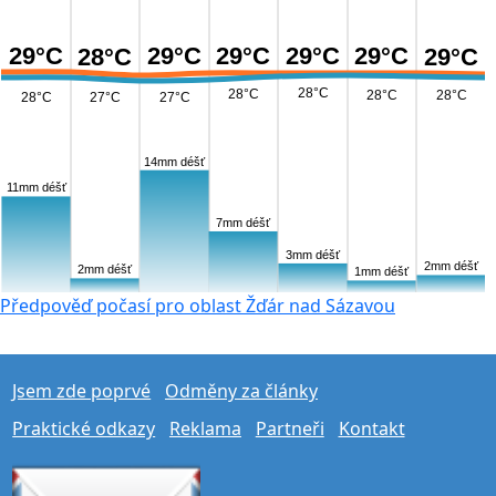
29°C
29°C
29°C
29°C
29°C
28°C
29°C
28°C
28°C
28°C
28°C
28°C
27°C
27°C
14mm déšť
11mm déšť
7mm déšť
3mm déšť
2mm déšť
2mm déšť
1mm déšť
Předpověď počasí pro oblast Žďár nad Sázavou
Jsem zde poprvé
Odměny za články
Praktické odkazy
Reklama
Partneři
Kontakt