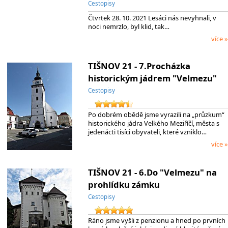
Cestopisy
Čtvrtek 28. 10. 2021 Lesáci nás nevyhnali, v
noci nemrzlo, byl klid, tak…
více »
TIŠNOV 21 - 7.Procházka
historickým jádrem "Velmezu"
Cestopisy
Po dobrém obědě jsme vyrazili na „průzkum“
historického jádra Velkého Meziříčí, města s
jedenácti tisíci obyvateli, které vzniklo…
více »
TIŠNOV 21 - 6.Do "Velmezu" na
prohlídku zámku
Cestopisy
Ráno jsme vyšli z penzionu a hned po prvních