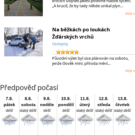
krocích uslyšeli jakési podivné hlasité syčení.
„A kruciš, že by tady někde unikal plyn…
více »
Na běžkách po loukách
Žďárských vrchů
Cestopisy
Původní výlet byl sice plánován na sobotu,
jenže člověk míní, příroda mění…
více »
Předpověď počasí
7.8.
8.8.
9.8.
10.8.
11.8.
12.8.
13.8.
pátek
sobota
neděle
pondělí
úterý
středa
čtvrtek
déšť
slabý déšť
déšť
déšť
slabý déšť
slabý déšť
slabý déšť