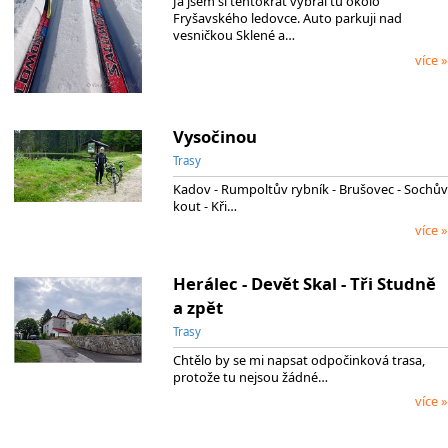
Já jsem si tentokrát vybral tu okolo
Fryšavského ledovce. Auto parkuji nad
vesničkou Sklené a…
více »
Vysočinou
Trasy
Kadov - Rumpoltův rybník - Brušovec - Sochův
kout - Kři…
více »
Herálec - Devět Skal - Tři Studně
a zpět
Trasy
Chtělo by se mi napsat odpočinková trasa,
protože tu nejsou žádné…
více »