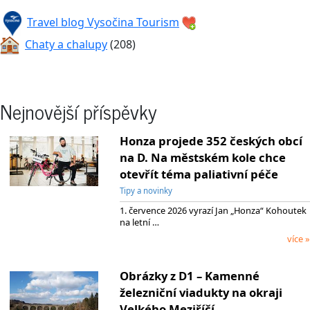
Travel blog Vysočina Tourism
Chaty a chalupy
(208)
Nejnovější příspěvky
Honza projede 352 českých obcí
na D. Na městském kole chce
otevřít téma paliativní péče
Tipy a novinky
1. července 2026 vyrazí Jan „Honza“ Kohoutek
na letní …
více »
Obrázky z D1 – Kamenné
železniční viadukty na okraji
Velkého Meziříčí