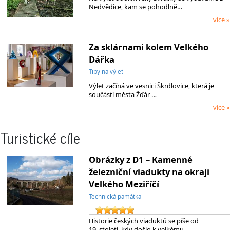
Nedvědice, kam se pohodlně…
více »
Za sklárnami kolem Velkého
Dářka
Tipy na výlet
Výlet začíná ve vesnici Škrdlovice, která je
součástí města Žďár …
více »
Turistické cíle
Obrázky z D1 – Kamenné
železniční viadukty na okraji
Velkého Meziříčí
Technická památka
Historie českých viaduktů se píše od
19. století, kdy došlo k velkému…