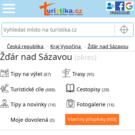
registrovat
CESTOVÁNÍ
›
SLUŽBY & DOPRAVA
›
Česká republika
Kraj Vysočina
Žďár nad Sázavou
>
>
Žďár nad Sázavou
(okres)
PRO TURISTY
›
Tipy na výlet
Trasy
MOJE TURISTIKA
(87)
(95)
›
Turistické cíle
Cestopisy
(688)
(28)
Tipy a novinky
Fotogalerie
(16)
(16)
Moje dovolená
Všechny příspěvky
(933)
(0)