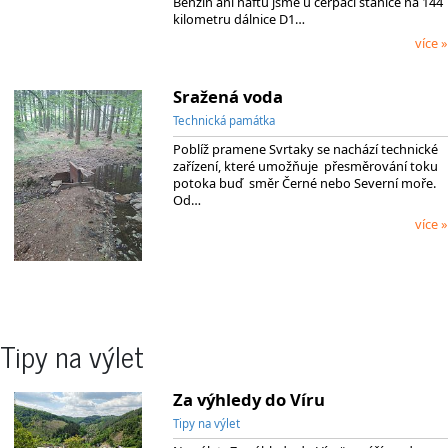
Benzín ani naftu jsme u čerpací stanice na 144
kilometru dálnice D1…
více »
Sražená voda
Technická památka
Poblíž pramene Svrtaky se nachází technické
zařízení, které umožňuje přesměrování toku
potoka buď směr Černé nebo Severní moře.
Od…
více »
Tipy na výlet
Za výhledy do Víru
Tipy na výlet