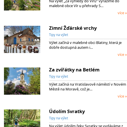
Na výlet „Za výhledy do Víru“ vyrážíme do
malebné obce Vír u přehrady S…
více »
Zimní Žďárské vrchy
Tipy na výlet
Výlet začíná v malebné obci Blatiny, která je
dobře dostupná autem i…
více »
Za zvířátky na Betlém
Tipy na výlet
Výlet začíná na Vratislavově náměstí v Novém
Městě na Moravě, což je…
více »
Údolím Svratky
Tipy na výlet
Na výlet údolím řeky Svratky se vydáváme z