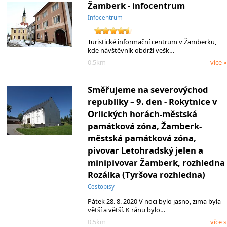
Žamberk - infocentrum
Infocentrum
Turistické informační centrum v Žamberku,
kde návštěvník obdrží vešk…
0.5km
více »
Směřujeme na severovýchod
republiky – 9. den - Rokytnice v
Orlických horách-městská
památková zóna, Žamberk-
městská památková zóna,
pivovar Letohradský jelen a
minipivovar Žamberk, rozhledna
Rozálka (Tyršova rozhledna)
Cestopisy
Pátek 28. 8. 2020 V noci bylo jasno, zima byla
větší a větší. K ránu bylo…
0.5km
více »