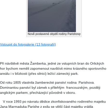
Nově postavené obydlí rodiny Parishovy
Vstoupit do fotogalerie (13 fotografií)
Při návštěvě města Žamberka, jedné ze vstupních bran do Orlických
hor bychom neměli zapomenout navštívit mimo krásného sportovního
areálu i v blízkosti (přes silnici) ležící zámecký park.
Od roku 1805 vlastnila žamberecké panství rodina Parishova.
Dominantou panství byl zámek s přilehlým francouzským, později
anglickým parkem, přecházející původně v oboru.
V roce 1993 po návratu dědice zkonfiskovaného rodinného majetku
Jana Marmaduka Parishe z exilu se větší část majetku vrátila