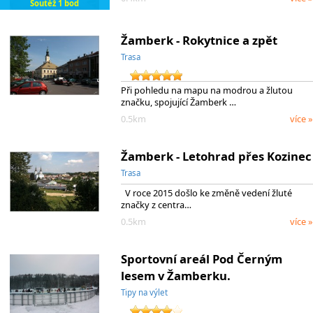
Soutěž 1 bod
Žamberk - Rokytnice a zpět
Trasa
Při pohledu na mapu na modrou a žlutou
značku, spojující Žamberk …
0.5km
více »
Žamberk - Letohrad přes Kozinec
Trasa
V roce 2015 došlo ke změně vedení žluté
značky z centra…
0.5km
více »
Sportovní areál Pod Černým
lesem v Žamberku.
Tipy na výlet