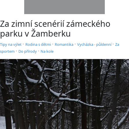
Za zimní scenérií zámeckého
parku v Žamberku
•
•
•
•
Tipy na výlet
Rodina s dětmi
Romantika
Vycházka - půldenní
Za
•
•
sportem
Do přírody
Na kole