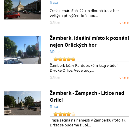
Trasa
Zcela nenáročná, 22 km dlouhá trasa bez
velkých převýšení krásnou…
0.5km
více »
Žamberk, ideální místo k poznání
nejen Orlických hor
Město
Žamberk leží v Pardubickém kraji v údolí
Divoké Orlice. Vede tudy…
0.5km
více »
Žamberk - Žampach - Litice nad
Orlicí
Trasa
Trasa začíná na náměstí v Žamberku (foto 1).
Držet se budeme žluté…