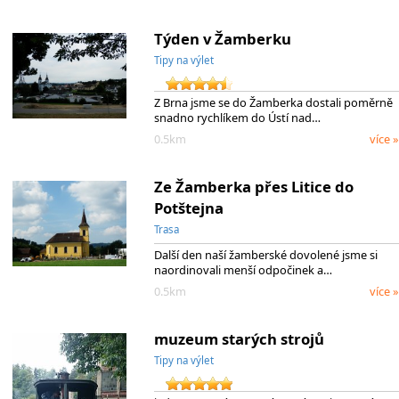
Týden v Žamberku
Tipy na výlet
Z Brna jsme se do Žamberka dostali poměrně
snadno rychlíkem do Ústí nad…
0.5km
více »
Ze Žamberka přes Litice do
Potštejna
Trasa
Další den naší žamberské dovolené jsme si
naordinovali menší odpočinek a…
0.5km
více »
muzeum starých strojů
Tipy na výlet