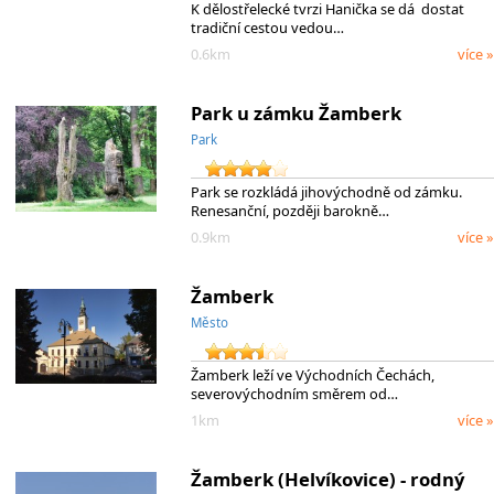
K dělostřelecké tvrzi Hanička se dá dostat
tradiční cestou vedou…
0.6km
více »
Park u zámku Žamberk
Park
Park se rozkládá jihovýchodně od zámku.
Renesanční, později barokně…
0.9km
více »
Žamberk
Město
Žamberk leží ve Východních Čechách,
severovýchodním směrem od…
1km
více »
Žamberk (Helvíkovice) - rodný