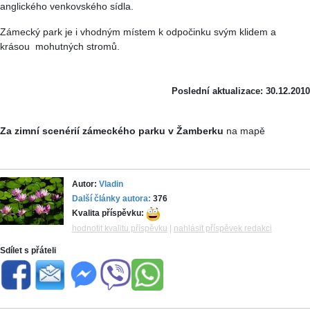
anglického venkovského sídla.
Zámecký park je i vhodným místem k odpočinku svým klidem a
krásou mohutných stromů.
Poslední aktualizace: 30.12.2010
Za zimní scenérií zámeckého parku v Žamberku
na mapě
Autor:
Vladin
Další články autora:
376
Kvalita příspěvku:
hodnotit kvalitu příspěvku
|
nahlásit příspěvek redakci
Sdílet s přáteli