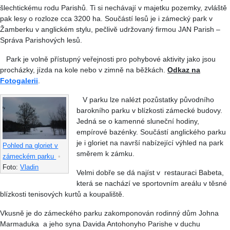
šlechtickému rodu Parishů. Ti si nechávají v majetku pozemky, zvláště
pak lesy o rozloze cca 3200 ha. Součástí lesů je i zámecký park v
Žamberku v anglickém stylu, pečlivě udržovaný firmou JAN Parish –
Správa Parishových lesů.
Park je volně přístupný veřejnosti pro pohybové aktivity jako jsou
procházky, jízda na kole nebo v zimně na běžkách.
Odkaz na
Fotogalerii
.
V parku lze nalézt pozůstatky původního
barokního parku v blízkosti zámecké budovy.
Jedná se o kamenné sluneční hodiny,
empírové bazénky. Součástí anglického parku
je i gloriet na navrší nabízející výhled na park
Pohled na gloriet v
směrem k zámku.
zámeckém parku
•
Foto:
Vladin
Velmi dobře se dá najíst v restauraci Babeta,
která se nachází ve sportovním areálu v těsné
blízkosti tenisových kurtů a koupaliště.
Vkusně je do zámeckého parku zakomponován rodinný dům Johna
Marmaduka a jeho syna Davida Antohonyho Parishe v duchu