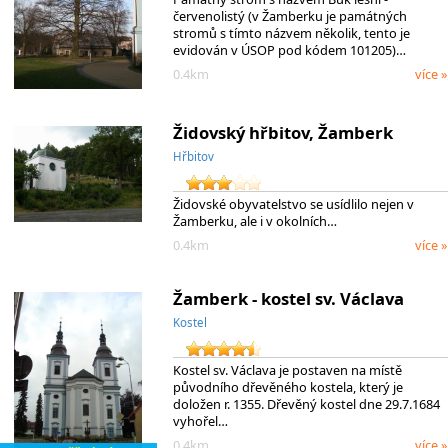
červenolistý (v Žamberku je památných
stromů s tímto názvem několik, tento je
evidován v ÚSOP pod kódem 101205)…
0.4km
více »
Židovský hřbitov, Žamberk
Hřbitov
Židovské obyvatelstvo se usídlilo nejen v
Žamberku, ale i v okolních…
0.4km
více »
Žamberk - kostel sv. Václava
Kostel
Kostel sv. Václava je postaven na místě
původního dřevěného kostela, který je
doložen r. 1355. Dřevěný kostel dne 29.7.1684
vyhořel…
0.4km
více »