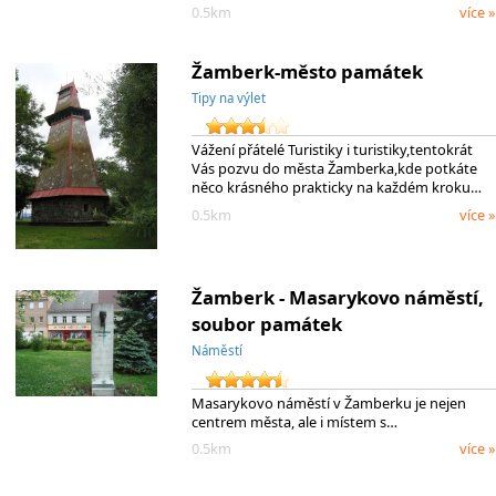
0.5km
více »
Žamberk-město památek
Tipy na výlet
Vážení přátelé Turistiky i turistiky,tentokrát
Vás pozvu do města Žamberka,kde potkáte
něco krásného prakticky na každém kroku…
0.5km
více »
Žamberk - Masarykovo náměstí,
soubor památek
Náměstí
Masarykovo náměstí v Žamberku je nejen
centrem města, ale i místem s…
0.5km
více »