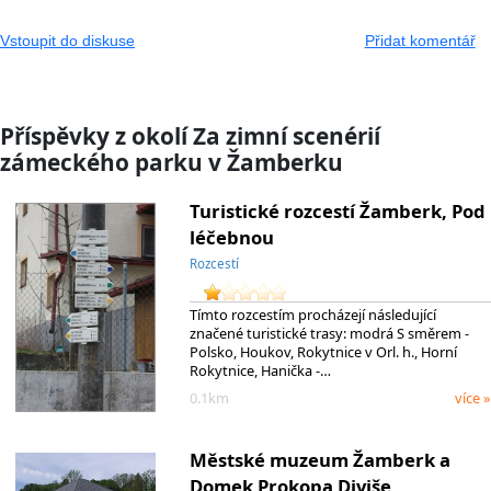
Vstoupit do diskuse
Přidat komentář
Příspěvky z okolí Za zimní scenérií
zámeckého parku v Žamberku
Turistické rozcestí Žamberk, Pod
léčebnou
Rozcestí
Tímto rozcestím procházejí následující
značené turistické trasy: modrá S směrem -
Polsko, Houkov, Rokytnice v Orl. h., Horní
Rokytnice, Hanička -…
0.1km
více »
Městské muzeum Žamberk a
Domek Prokopa Diviše