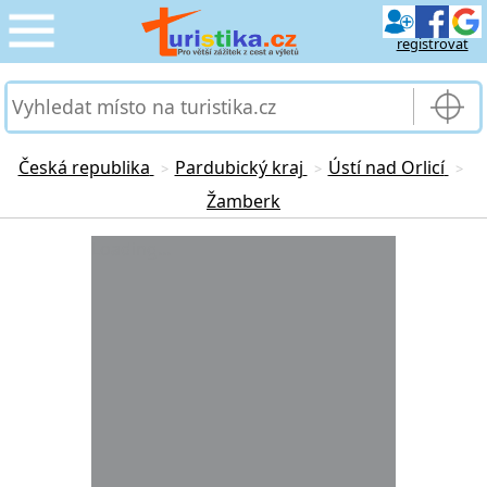
registrovat
CESTOVÁNÍ
›
SLUŽBY & DOPRAVA
›
Česká republika
Pardubický kraj
Ústí nad Orlicí
>
>
>
Žamberk
PRO TURISTY
›
Loading...
MOJE TURISTIKA
›