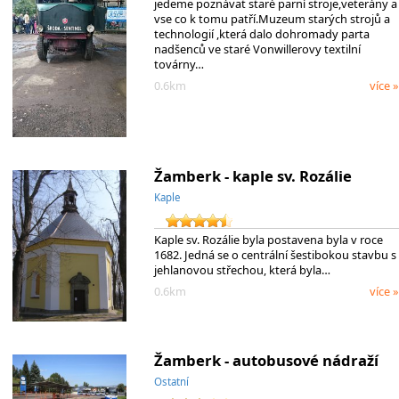
jedeme poznávat staré parní stroje,veterány a
vse co k tomu patří.Muzeum starých strojů a
technologií ,která dalo dohromady parta
nadšenců ve staré Vonwillerovy textilní
továrny…
0.6km
více »
Žamberk - kaple sv. Rozálie
Kaple
Kaple sv. Rozálie byla postavena byla v roce
1682. Jedná se o centrální šestibokou stavbu s
jehlanovou střechou, která byla…
0.6km
více »
Žamberk - autobusové nádraží
Ostatní