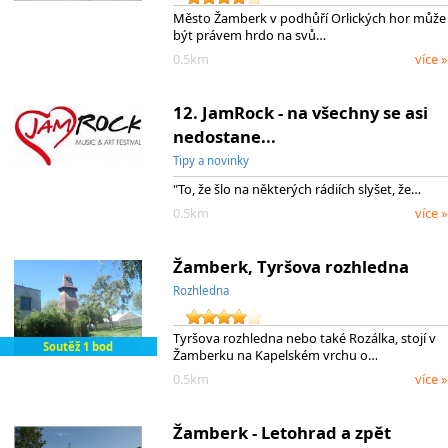
Město Žamberk v podhůří Orlických hor může
být právem hrdo na svů…
0.5km
více »
12. JamRock - na všechny se asi
nedostane...
Tipy a novinky
"To, že šlo na některých rádiích slyšet, že…
0.5km
více »
Žamberk, Tyršova rozhledna
Rozhledna
Tyršova rozhledna nebo také Rozálka, stojí v
Soutěž 1 bod
Žamberku na Kapelském vrchu o…
0.5km
více »
Žamberk - Letohrad a zpět