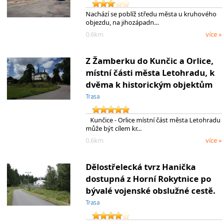
Nachází se poblíž středu města u kruhového
objezdu, na jihozápadn…
0.6km
více »
Z Žamberku do Kunčic a Orlice,
místní části města Letohradu, k
dvěma k historickým objektům
Trasa
Kunčice - Orlice místní část města Letohradu
může být cílem kr…
0.6km
více »
Dělostřelecká tvrz Hanička
dostupná z Horní Rokytnice po
bývalé vojenské obslužné cestě.
Trasa