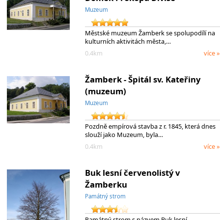
Muzeum
Městské muzeum Žamberk se spolupodílí na
kulturních aktivitách města,…
0.4km
více »
Žamberk - Špitál sv. Kateřiny
(muzeum)
Muzeum
Pozdně empírová stavba z r. 1845, která dnes
slouží jako Muzeum, byla…
0.4km
více »
Buk lesní červenolistý v
Žamberku
Památný strom
Památný strom s názvem Buk lesní -