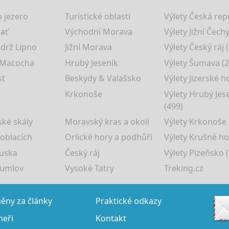
 jezero
Turistické oblasti
Výlety Česká rep
lať
Východní Morava
Výlety Jižní Čechy
drž Lipno
Jižní Morava
Výlety Český ráj 
 Macocha
Hrubý Jeseník
Výlety Šumava (2
st
Beskydy & Valašsko
Výlety Jizerské h
Krkonoše
Výlety Hrubý Jes
(499)
ké skály
Moravský kras a okolí
Výlety Krkonoše
 oblacích
Orlické hory a podhůří
Výlety Krušné ho
uska
Český ráj
Výlety Plzeňsko (
rumlov
Vysoké Tatry
Treking.cz
ny za články
Praktické odkazy
neři
Kontakt