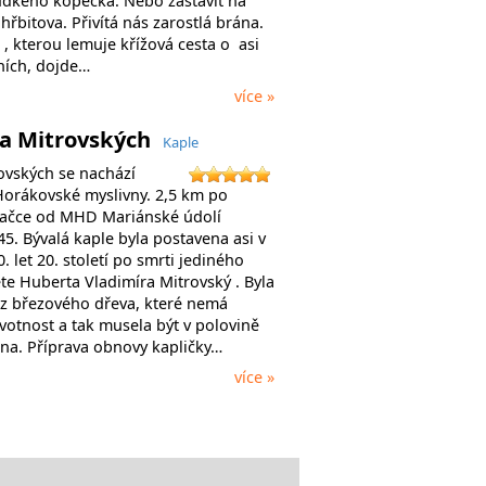
dkého kopečka. Nebo zastavit na
řbitova. Přivítá nás zarostlá brána.
 , kterou lemuje křížová cesta o asi
ních, dojde…
více »
ka Mitrovských
Kaple
ovských se nachází
orákovské myslivny. 2,5 km po
načce od MHD Mariánské údolí
45. Bývalá kaple byla postavena asi v
. let 20. století po smrti jediného
te Huberta Vladimíra Mitrovský . Byla
z březového dřeva, které nemá
votnost a tak musela být v polovině
žena. Příprava obnovy kapličky…
více »