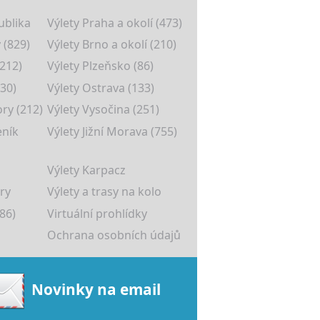
ublika
Výlety Praha a okolí (473)
 (829)
Výlety Brno a okolí (210)
(212)
Výlety Plzeňsko (86)
30)
Výlety Ostrava (133)
ory (212)
Výlety Vysočina (251)
eník
Výlety Jižní Morava (755)
Výlety Karpacz
ry
Výlety a trasy na kolo
86)
Virtuální prohlídky
Ochrana osobních údajů
Novinky na email