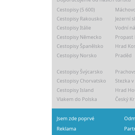
Cestopisy (5 600)
Máchovo
Cestopisy Rakousko
Jezerní s
Cestopisy Itálie
Vodní ná
Cestopisy Německo
Propast
Cestopisy Španělsko
Hrad Ko
Cestopisy Norsko
Praděd
Cestopisy Švýcarsko
Prachovs
Cestopisy Chorvatsko
Stezka v
Cestopisy Island
Hrad Ho
Vlakem do Polska
Český K
Jsem zde poprvé
Odmě
Reklama
Part