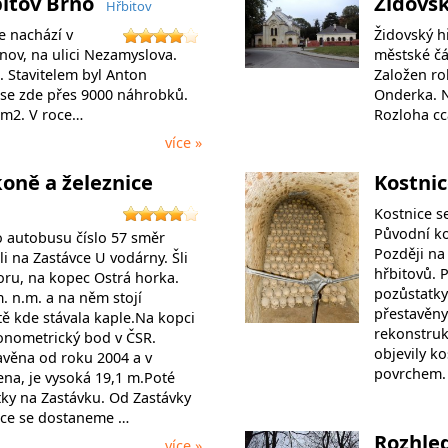
bitov Brno
Židovs
Hřbitov
e nachází v
Židovský h
ánov, na ulici Nezamyslova.
městské čás
. Stavitelem byl Anton
Založen ro
se zde přes 9000 náhrobků.
Onderka. N
0m2. V roce…
Rozloha cc
více »
oně a železnice
Kostni
Kostnice se
Původní ko
 autobusu číslo 57 směr
Později na 
li na Zastávce U vodárny. Šli
hřbitovů. P
ru, na kopec Ostrá horka.
pozůstatky
. n.m. a na něm stojí
přestavěny 
tě kde stávala kaple.Na kopci
rekonstrukc
gonometrický bod v ČSR.
objevily ko
avěna od roku 2004 a v
povrchem.
ena, je vysoká 19,1 m.Poté
átky na Zastávku. Od Zastávky
čce se dostaneme …
Rozhled
více »