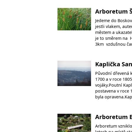
Arboretum 
Jedeme do Boskovi
jestli vlakem, aut
městem a ukazatel
je to směrem na H
3km vzdušnou ča
Kaplička Sa
Původní dřevená k
1700 a v roce 180
vojáky.Poutní Kap
postavena v roce 1
byla opravena.Kap
Arboretum 
Arboretum vznikl
letech na místě s