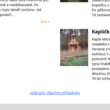
celkem pru
námé a navštěvované. Po
kopečku u h
ci bylo téměř zničeno. Od
Po pěšince
spodaří…
10 zastave
více »
Kaplič
Kaple Mitr
nedaleko H
červené z
autobus č.
polovině 30
syna hrabě
postavena 
dlouhou ži
70 let str
zobrazit všechny příspěvky