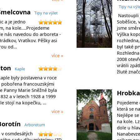
Tipy na výl
Šmelcovna
Tipy na výlet
Nastoupli 
c a je jedno
Soběšice, v
em, na kole....Projedeme
jsme směre
e nás navedou do arboreta -
Výška kopc
rádkov, Vratíkov. Pěšky asi
rozhledna,
rou od…
byl také p
Rozhledna 
více »
2008 otevř
vrátili zpá
nton
Kaple
žluté znač
aple byly postavena v roce
5 pobořena francouzskými
le Panny Marie Sněžné byla
Hrobka
832 a v letech 1928 a 1999
le stojí na kopečku, …
Pojedeme 
která se n
více »
Nejlépe se
na kole. L
Borotín
Arboretum
dole u hlav
o v osmdesátých
Nanabevzet
tarého sadu díky místnímu JZD