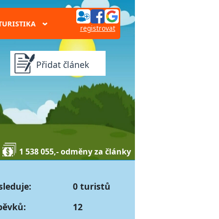
TURISTIKA
›
registrovat
Přidat článek
1 538 055,- odměny za články
sleduje:
0 turistů
pěvků:
12