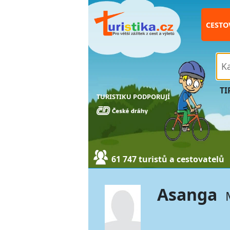
CESTO
TI
TURISTIKU PODPORUJÍ
61 747 turistů a cestovatelů
Asanga