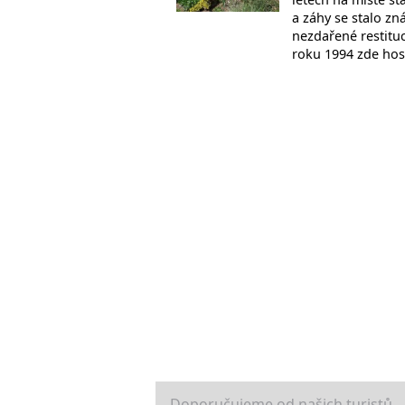
a záhy se stalo z
nezdařené restitu
roku 1994 zde ho
Doporučujeme od našich turistů