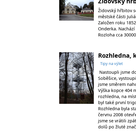
Židovský hř
Židovský hřbitov s
městské části Juli
Založen roku 1852
Onderka. Nachází 
Rozloha cca 3000
Rozhledna, k
Tipy na výlet
Nastoupli jsme do
Soběšice, vystoupi
jsme směrem naho
Výška kopce 404 m
rozhledna, na mís
byl také první tri
Rozhledna byla st
červnu 2008 otevř
jsme se vrátili zp
dolů po žluté zna