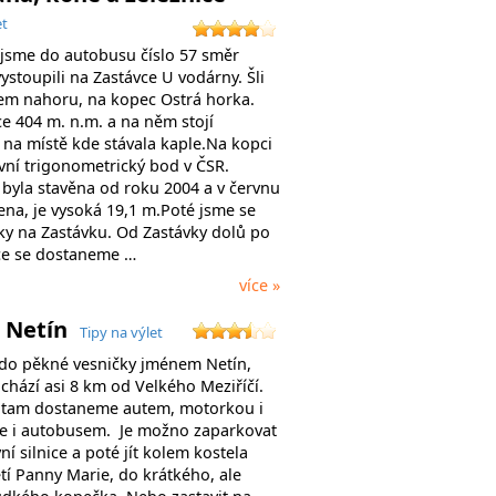
et
jsme do autobusu číslo 57 směr
ystoupili na Zastávce U vodárny. Šli
m nahoru, na kopec Ostrá horka.
e 404 m. n.m. a na něm stojí
 na místě kde stávala kaple.Na kopci
rvní trigonometrický bod v ČSR.
byla stavěna od roku 2004 a v červnu
ena, je vysoká 19,1 m.Poté jsme se
tky na Zastávku. Od Zastávky dolů po
ce se dostaneme …
více »
 Netín
Tipy na výlet
do pěkné vesničky jménem Netín,
achází asi 8 km od Velkého Meziříčí.
 tam dostaneme autem, motorkou i
ze i autobusem. Je možno zaparkovat
ní silnice a poté jít kolem kostela
í Panny Marie, do krátkého, ale