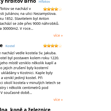
ký hřbitov Brno
Hřbitov
řbitov se nachází v
ti Juliánov, na ulici Nezamyslova.
ku 1852. Stavitelem byl Anton
achází se zde přes 9000 náhrobků.
a 30000m2. V roce…
více »
ce
Kostel
 nachází vedle kostela Sv. Jakuba.
stel byl postaven kolem roku 1220.
jeho místě vzniklo několik kaplí a
o jejich zrušení byly kosterní
 ukládány v Kostnici. Kaple byly
a vznikl jediný kostel. Při
i okolí kostela v minulých letech se
stry i několik centimetrů pod
 V současné době…
více »
na, koně a železnice