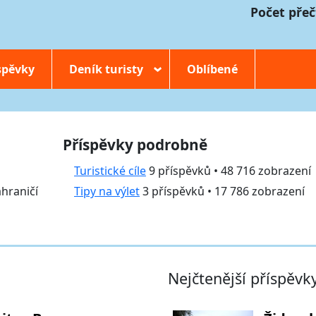
Počet přeč
spěvky
Deník turisty
Oblíbené
›
Příspěvky podrobně
Turistické cíle
9 příspěvků • 48 716 zobrazení
ahraničí
Tipy na výlet
3 příspěvků • 17 786 zobrazení
Nejčtenější příspěvk