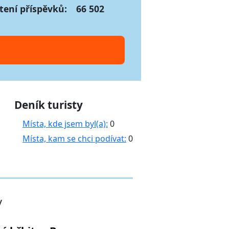
tení příspěvků:
66 502
Deník turisty
Místa, kde jsem byl(a):
0
Místa, kam se chci podívat:
0
y