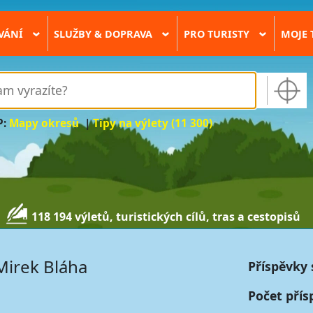
VÁNÍ
SLUŽBY & DOPRAVA
PRO TURISTY
MOJE 
›
›
›
P:
Mapy okresů
|
Tipy na výlety (11 300)
118 194 výletů, turistických cílů, tras a cestopisů
Mirek Bláha
Příspěvky 
Počet přís