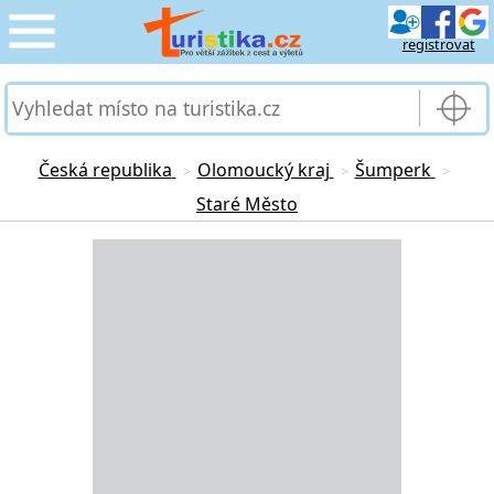
registrovat
CESTOVÁNÍ
›
SLUŽBY & DOPRAVA
›
Česká republika
Olomoucký kraj
Šumperk
>
>
>
Staré Město
PRO TURISTY
›
Loading...
MOJE TURISTIKA
›