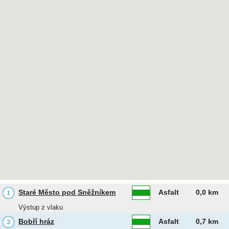
Staré Město pod Sněžníkem
Asfalt
0,0 km
Výstup z vlaku
Bobří hráz
Asfalt
0,7 km