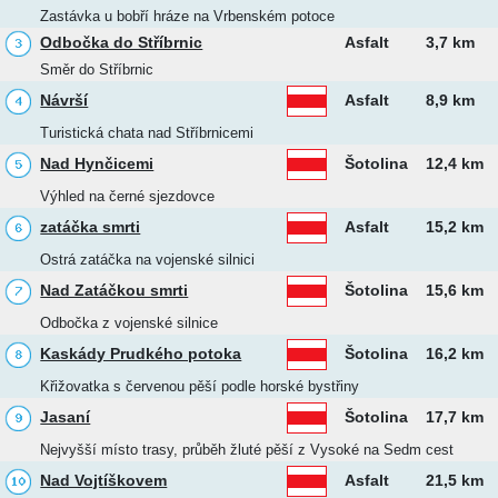
Zastávka u bobří hráze na Vrbenském potoce
Odbočka do Stříbrnic
Asfalt
3,7 km
Směr do Stříbrnic
Návrší
Asfalt
8,9 km
Turistická chata nad Stříbrnicemi
Nad Hynčicemi
Šotolina
12,4 km
Výhled na černé sjezdovce
zatáčka smrti
Asfalt
15,2 km
Ostrá zatáčka na vojenské silnici
Nad Zatáčkou smrti
Šotolina
15,6 km
Odbočka z vojenské silnice
Kaskády Prudkého potoka
Šotolina
16,2 km
Křižovatka s červenou pěší podle horské bystřiny
Jasaní
Šotolina
17,7 km
Nejvyšší místo trasy, průběh žluté pěší z Vysoké na Sedm cest
Nad Vojtíškovem
Asfalt
21,5 km