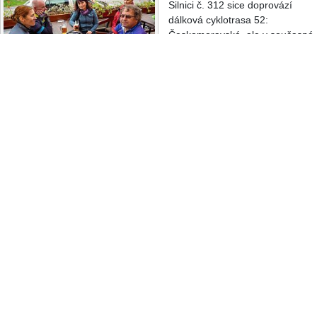
Silnici č. 312 sice doprovází
dálková cyklotrasa 52:
Českomoravská, ale v současné
době i tady už panuje čilý
motoristický provoz, takže by se
mělo začít uvažovat o nějaké
cyklostezce, protože údolí kolem
Posezení U Kampů
•
Foto:
Bobkart
Moravy je přirozenou a
vyhledávanou spojnicí severozápadní Moravy a východu Čech. Ve
Vlaském si děvčata zazvoní na zvon v meditačním místě a pak už to
není daleko do Hanušovic. Než nám pojede vlak k domovu, posilníme
se
pivovarské restauraci
v bývalé škole, kde si zájemci mohou
prohlédnout i zdejší muzeum.
Poslední aktualizace: 4.10.2020
Ze Starého Města, přes Návrší, Vojtíškov do Hanušovic
na mapě
Autor:
Bobkart