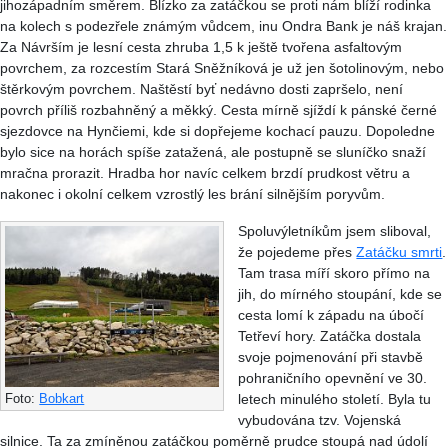
jihozápadním směrem. Blízko za zatáčkou se proti nám blíží rodinka
na kolech s podezřele známým vůdcem, inu Ondra Bank je náš krajan.
Za Návrším je lesní cesta zhruba 1,5 k ještě tvořena asfaltovým
povrchem, za rozcestím Stará Sněžníková je už jen šotolinovým, nebo
štěrkovým povrchem. Naštěstí byť nedávno dosti zapršelo, není
povrch příliš rozbahněný a měkký. Cesta mírně sjíždí k pánské černé
sjezdovce na Hynčiemi, kde si dopřejeme kochací pauzu. Dopoledne
bylo sice na horách spíše zatažená, ale postupně se sluníčko snaží
mračna prorazit. Hradba hor navíc celkem brzdí prudkost větru a
nakonec i okolní celkem vzrostlý les brání silnějším poryvům.
Spoluvýletníkům jsem sliboval,
že pojedeme přes
Zatáčku smrti
.
Tam trasa míří skoro přímo na
jih, do mírného stoupání, kde se
cesta lomí k západu na úbočí
Tetřeví hory. Zatáčka dostala
svoje pojmenování při stavbě
pohraničního opevnění ve 30.
letech minulého století. Byla tu
Foto:
Bobkart
vybudována tzv. Vojenská
silnice. Ta za zmíněnou zatáčkou poměrně prudce stoupá nad údolí