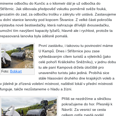
mineme odbočku do Kunčic a o kilometr dál je už odbočka do
Stříbrnic. Jak slibovala předpověď vskutku poměrně svěže fouká,
prozatím do zad, za odbočku trošku v zákrytu vítr ustává. Zastavujeme
u dolní stanice lanovky pod kopcem Štvanice. Z velké části pokročila
výstavba nové šestisedačky, která nahrazuje dřívější dvousedačku,
umožní tím navýšení kapacity lyžařů, hlavně ale i rychlost, protože ta
repasovaná lanovka byla úděsně pomalá.
První zastávku, i takovou tu povinostní máme
U Kampů. Dnes i Stříbrnice jsou zase
vyhledávaným cílem turistů a výletníků (jako
celé pohoří Králického Sněžníku), v jednu dobu
tu ale paní Kampová držela útočiště pro
Foto:
Bobkart
unaveného turistu jako jediná. Probíhá sice
stále hlasování druhého dne krajských voleb a
v jídelně je zřízená volební místnost, naštěstí lokál v přední místnosti
funguje, takže nezůstaneme o hladu a žízni.
Příliš se nezdržíme a silničkou
pokračujeme do hor. Přesněji k
Návrší. Za vesnicí se cesta
celkem ostře zvedá podél