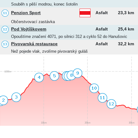
Souběh s pěší modrou, konec šotolin
Penzion Sport
Asfalt
23,3 km
Občerstvovací zastávka
Pod Vojtíškovem
Asfalt
25,4 km
Opouštíme značení 4071, po silnici 312 a cyklo 52 do Hanušovic
Pivovarská restaurace
Asfalt
32,2 km
Než pojede vlak, zvolíme pivovarský guláš
1000m
10km
20km
30km