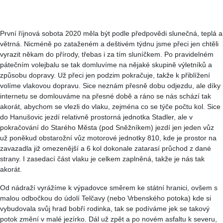
První říjnová sobota 2020 měla být podle předpovědi slunečná, teplá a
větrná. Nicméně po zataženém a deštivém týdnu jsme přeci jen chtěli
vyrazit někam do přírody, třebas i za tím sluníčkem. Po pravidelném
pátečním volejbalu se tak domluvíme na nějaké skupině výletníků a
způsobu dopravy. Už přeci jen podzim pokračuje, takže k přiblížení
volíme vlakovou dopravu. Sice neznám přesně dobu odjezdu, ale díky
internetu se domlouváme na přesné době a ráno se nás schází tak
akorát, abychom se vlezli do vlaku, zejména co se týče počtu kol. Sice
do Hanušovic jezdí relativně prostorná jednotka Stadler, ale v
pokračování do Starého Města (pod Sněžníkem) jezdí jen jeden vůz
už poněkud obstarožní vůz motorové jednotky 810, kde je prostor na
zavazadla již omezenější a 6 kol dokonale zatarasí průchod z dané
strany. I zasedací část vlaku je celkem zaplněná, takže je nás tak
akorát.
Od nádraží vyrážíme k výpadovce směrem ke státní hranici, ovšem s
malou odbočkou do údolí Telčavy (nebo Vrbenského potoka) kde si
vybudovala svůj hrad bobří rodinka, tak se podíváme jek se takový
potok změní v malé jezírko. Dál už zpět a po novém asfaltu k severu,