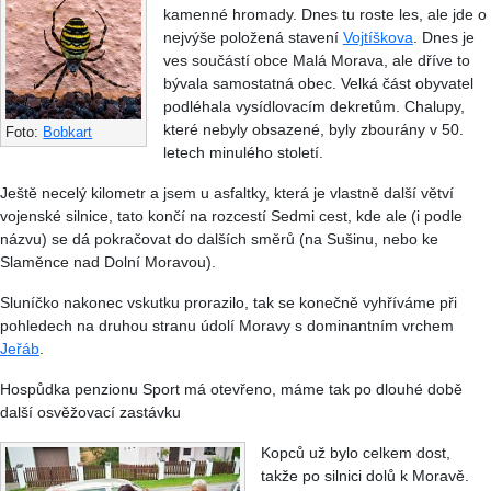
kamenné hromady. Dnes tu roste les, ale jde o
nejvýše položená stavení
Vojtíškova
. Dnes je
ves součástí obce Malá Morava, ale dříve to
bývala samostatná obec. Velká část obyvatel
podléhala vysídlovacím dekretům. Chalupy,
které nebyly obsazené, byly zbourány v 50.
Foto:
Bobkart
letech minulého století.
Ještě necelý kilometr a jsem u asfaltky, která je vlastně další větví
vojenské silnice, tato končí na rozcestí Sedmi cest, kde ale (i podle
názvu) se dá pokračovat do dalších směrů (na Sušinu, nebo ke
Slaměnce nad Dolní Moravou).
Sluníčko nakonec vskutku prorazilo, tak se konečně vyhříváme při
pohledech na druhou stranu údolí Moravy s dominantním vrchem
Jeřáb
.
Hospůdka penzionu Sport má otevřeno, máme tak po dlouhé době
další osvěžovací zastávku
Kopců už bylo celkem dost,
takže po silnici dolů k Moravě.