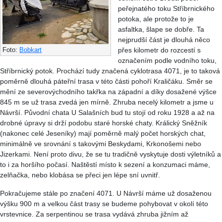
peřejnatého toku Stříbrnického
potoka, ale protože to je
asfaltka, šlape se dobře. Ta
nejprudší část je dlouhá něco
přes kilometr do rozcestí s
Foto:
Bobkart
označením podle vodního toku,
Stříbrnický potok. Prochází tudy značená cyklotrasa 4071, je to taková
poměrně dlouhá páteřní trasa v této části pohoří Kraličáku. Směr se
mění ze severovýchodního takřka na západní a díky dosažené výšce
845 m se už trasa zvedá jen mírně. Zhruba necelý kilometr a jsme u
Návrší. Původní chata U Salašních bud tu stojí od roku 1928 a až na
drobné úpravy si drží podobu staré horské chaty. Králický Sněžník
(nakonec celé Jeseníky) mají poměrně malý počet horských chat,
minimálně ve srovnání s takovými Beskydami, Krkonošemi nebo
Jizerkami. Není proto divu, že se tu tradičně vyskytuje dosti výletníků a
to i za horšího počasí. Naštěstí místo k sezení a konzumaci máme,
zelňačka, nebo klobása se přeci jen lépe sní uvnitř.
Pokračujeme stále po značení 4071. U Návrší máme už dosaženou
výšku 900 m a velkou část trasy se budeme pohybovat v okolí této
vrstevnice. Za serpentinou se trasa vydává zhruba jižním až