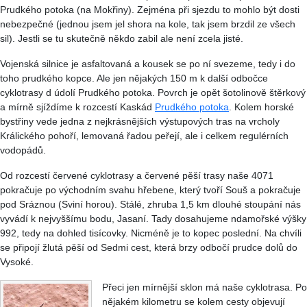
Prudkého potoka (na Mokřiny). Zejména při sjezdu to mohlo být dosti
nebezpečné (jednou jsem jel shora na kole, tak jsem brzdil ze všech
sil). Jestli se tu skutečně někdo zabil ale není zcela jisté.
Vojenská silnice je asfaltovaná a kousek se po ní svezeme, tedy i do
toho prudkého kopce. Ale jen nějakých 150 m k další odbočce
cyklotrasy d údolí Prudkého potoka. Povrch je opět šotolinově štěrkový
a mírně sjíždíme k rozcestí Kaskád
Prudkého potoka
. Kolem horské
bystřiny vede jedna z nejkrásnějších výstupových tras na vrcholy
Králického pohoří, lemovaná řadou peřejí, ale i celkem regulérních
vodopádů.
Od rozcestí červené cyklotrasy a červené pěší trasy naše 4071
pokračuje po východním svahu hřebene, který tvoří Souš a pokračuje
pod Sráznou (Sviní horou). Stálé, zhruba 1,5 km dlouhé stoupání nás
vyvádí k nejvyššímu bodu, Jasaní. Tady dosahujeme ndamořské výšky
992, tedy na dohled tisícovky. Nicméně je to kopec poslední. Na chvíli
se připojí žlutá pěší od Sedmi cest, která brzy odbočí prudce dolů do
Vysoké.
Přeci jen mírnější sklon má naše cyklotrasa. Po
nějakém kilometru se kolem cesty objevují