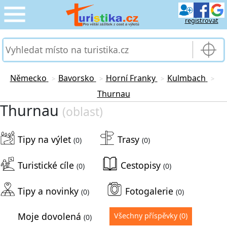
registrovat
CESTOVÁNÍ
›
SLUŽBY & DOPRAVA
›
Německo
Bavorsko
Horní Franky
Kulmbach
>
>
>
>
Thurnau
PRO TURISTY
›
Thurnau
(oblast)
MOJE TURISTIKA
›
Tipy na výlet
Trasy
(0)
(0)
Turistické cíle
Cestopisy
(0)
(0)
Tipy a novinky
Fotogalerie
(0)
(0)
Moje dovolená
Všechny příspěvky
(0)
(0)