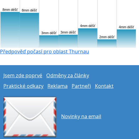
8mm déšť
8mm déšť
4mm déšť
4mm déšť
3mm déšť
3mm déšť
2mm déšť
Předpověď počasí pro oblast Thurnau
Jsem zde poprvé
Odměny za články
Praktické odkazy
Reklama
Partneři
Kontakt
Novinky na email