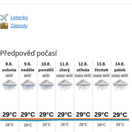
Letenky
Zájezdy
Předpověď počasí
8.8.
9.8.
10.8.
11.8.
12.8.
13.8.
14.8.
sobota
neděle
pondělí
úterý
středa
čtvrtek
pátek
déšť
déšť
déšť
slabý déšť
slabý déšť
slabý déšť
slabý déšť
29°C
29°C
29°C
29°C
29°C
29°C
29°C
28°C
28°C
28°C
28°C
28°C
28°C
28°C