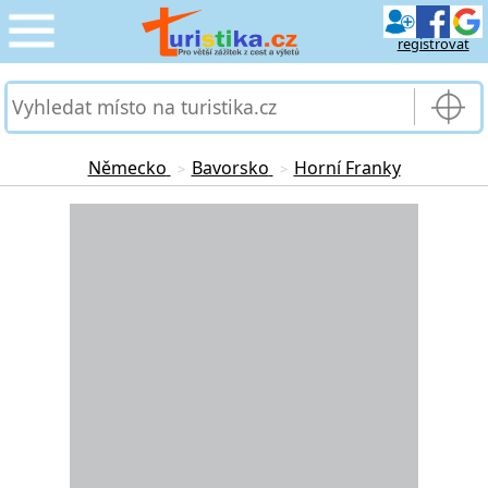
registrovat
CESTOVÁNÍ
›
SLUŽBY & DOPRAVA
›
Německo
Bavorsko
Horní Franky
>
>
PRO TURISTY
Loading...
›
MOJE TURISTIKA
›