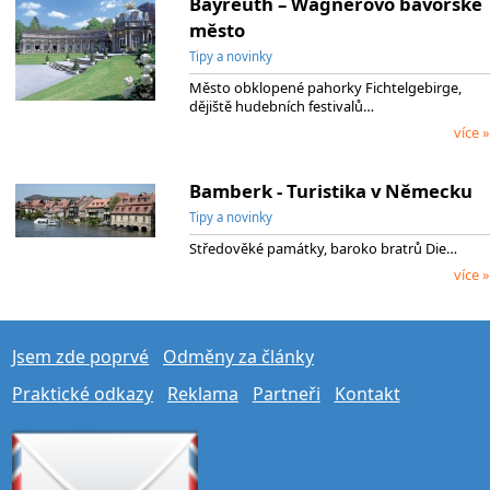
Bayreuth – Wagnerovo bavorské
město
Tipy a novinky
Město obklopené pahorky Fichtelgebirge,
dějiště hudebních festivalů…
více »
Bamberk - Turistika v Německu
Tipy a novinky
Středověké památky, baroko bratrů Die…
více »
Jsem zde poprvé
Odměny za články
Praktické odkazy
Reklama
Partneři
Kontakt