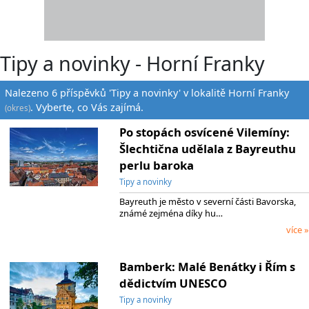
Tipy a novinky - Horní Franky
Nalezeno 6 příspěvků 'Tipy a novinky' v lokalitě Horní Franky
. Vyberte, co Vás zajímá.
(okres)
Po stopách osvícené Vilemíny:
Šlechtična udělala z Bayreuthu
perlu baroka
Tipy a novinky
Bayreuth je město v severní části Bavorska,
známé zejména díky hu…
více »
Bamberk: Malé Benátky i Řím s
dědictvím UNESCO
Tipy a novinky