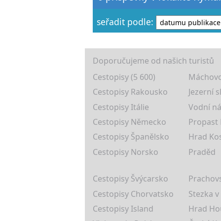
seřadit podle:
Doporučujeme od našich turistů
Cestopisy (5 600)
Máchovo
Cestopisy Rakousko
Jezerní s
Cestopisy Itálie
Vodní ná
Cestopisy Německo
Propast
Cestopisy Španělsko
Hrad Ko
Cestopisy Norsko
Praděd
Cestopisy Švýcarsko
Prachovs
Cestopisy Chorvatsko
Stezka v
Cestopisy Island
Hrad Ho