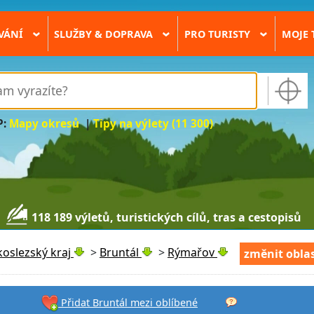
VÁNÍ
SLUŽBY & DOPRAVA
PRO TURISTY
MOJE 
›
›
›
P:
Mapy okresů
|
Tipy na výlety (11 300)
118 189 výletů, turistických cílů, tras a cestopisů
oslezský kraj
>
Bruntál
>
Rýmařov
změnit obla
Přidat Bruntál mezi oblíbené