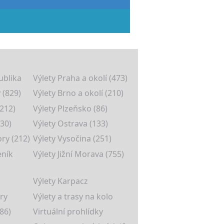
ublika
Výlety Praha a okolí (473)
 (829)
Výlety Brno a okolí (210)
(212)
Výlety Plzeňsko (86)
30)
Výlety Ostrava (133)
ory (212)
Výlety Vysočina (251)
eník
Výlety Jižní Morava (755)
Výlety Karpacz
ry
Výlety a trasy na kolo
86)
Virtuální prohlídky