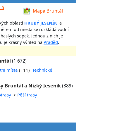
 a
Mapa Bruntál
ckých oblastí
HRUBÝ JESENÍK
a
směrem od města se rozkládá vodní
yhaslých sopek. Jednou z nich je
ku je krásný výhled na
Praděd
.
untál
(1 672)
tní místa
(111)
Technické
sy Bruntál a Nízký Jeseník
(389)
otrasy
>
Pěší trasy