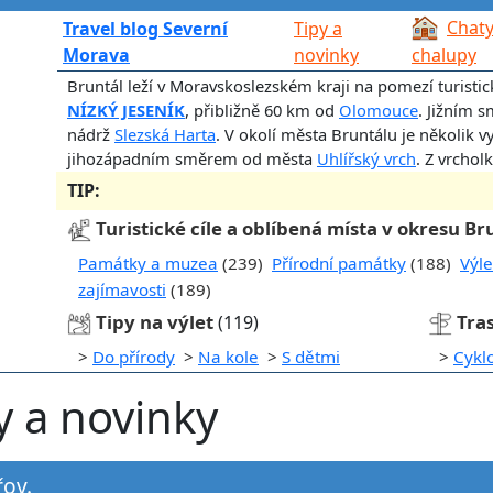
Chaty
Travel blog Severní
Tipy a
Morava
novinky
chalupy
Bruntál leží v Moravskoslezském kraji na pomezí turisti
NÍZKÝ JESENÍK
, přibližně 60 km od
Olomouce
. Jižním 
nádrž
Slezská Harta
. V okolí města Bruntálu je několik v
jihozápadním směrem od města
Uhlířský vrch
. Z vrchol
TIP:
Turistické cíle a oblíbená místa v okresu Br
Památky a muzea
(239)
Přírodní památky
(188)
Výle
zajímavosti
(189)
Tipy na výlet
Tra
(119)
>
Do přírody
>
Na kole
>
S dětmi
>
Cykl
y a novinky
řov.