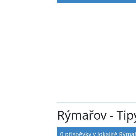
Rýmařov - Tip
0 příspěvky v lokalitě Rýma