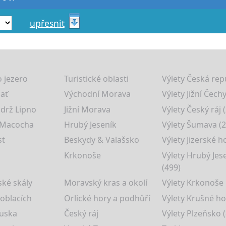
upřesnit
 jezero
Turistické oblasti
Výlety Česká rep
lať
Východní Morava
Výlety Jižní Čechy
drž Lipno
Jižní Morava
Výlety Český ráj 
 Macocha
Hrubý Jeseník
Výlety Šumava (2
st
Beskydy & Valašsko
Výlety Jizerské h
Krkonoše
Výlety Hrubý Jes
(499)
ké skály
Moravský kras a okolí
Výlety Krkonoše
 oblacích
Orlické hory a podhůří
Výlety Krušné ho
uska
Český ráj
Výlety Plzeňsko (