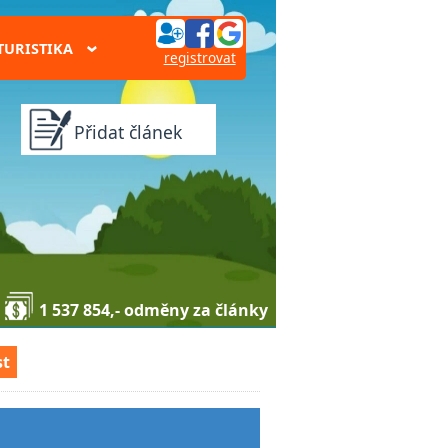
TURISTIKA
›
registrovat
Přidat článek
1 537 854,- odměny za články
st