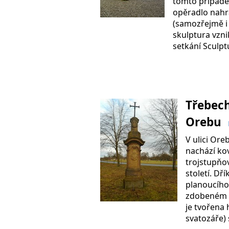
tomto případě 
opěradlo nah
(samozřejmě i 
skulptura vzni
setkání Sculp
Třebech
Orebu
V ulici Ore
nachází kov
trojstupňo
století. Dř
planoucího
zdobeném 
je tvořena
svatozáře) 