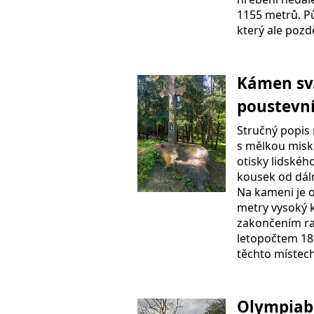
1155 metrů. Pů
který ale pozdě
Kámen sv.
poustevn
Stručný popis
s mělkou misko
otisky lidského
kousek od dáln
Na kameni je 
metry vysoký 
zakončením ra
letopočtem 182
těchto místec
Olympiabe