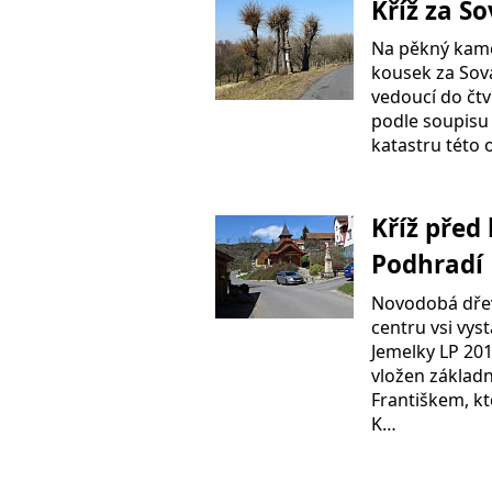
Kříž za S
Na pěkný kame
kousek za Sovad
vedoucí do čtv
podle soupisu 
katastru této
Kříž před 
Podhradí
Novodobá dřev
centru vsi vys
Jemelky LP 20
vložen základ
Františkem, kt
K…