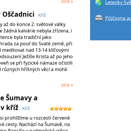
více »
Letenky Svě
v Oščadnici
Kříž
Půjčovna a
y až do konce 2. světové války
e žádná kalvárie nebyla zřízena, i
stence byla tradiční jako
hrada za pouť do Svaté země, při
cí meditovat nad 13-14 klíčovými
dsouzení Ježíše Krista až po jeho
veň se při fyzické námaze očistili
d různých hříšných věcí a mohli
více »
ze Šumavy a
v kříž
Kříž
si prohlížíme u rozcestí červené
ické cesty. Nachází na Šumavě, na
eko Pancíře v nadmořské výšce