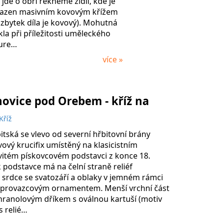
jde o obří řekněme židli, kde je
razen masivním kovovým křížem
zbytek díla je kovový). Mohutná
kla při příležitosti uměleckého
ture…
více »
ovice pod Orebem - kříž na
Kříž
bitská se vlevo od severní hřbitovní brány
ový krucifix umístěný na klasicistním
vitém pískovcovém podstavci z konce 18.
ík podstavce má na čelní straně reliéf
 srdce se svatozáří a oblaky v jemném rámci
provazcovým ornamentem. Menší vrchní část
 hranolovým dříkem s oválnou kartuší (motiv
s relié…