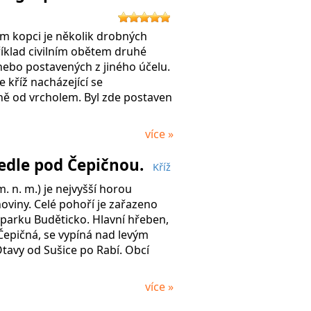
m kopci je několik drobných
íklad civilním obětem druhé
nebo postavených z jiného účelu.
e kříž nacházející se
ě od vrcholem. Byl zde postaven
více »
sedle pod Čepičnou.
Kříž
. n. m.) je nejvyšší horou
oviny. Celé pohoří je zařazeno
parku Buděticko. Hlavní hřeben,
 Čepičná, se vypíná nad levým
tavy od Sušice po Rabí. Obcí
více »