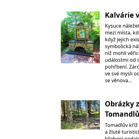
Kalvárie 
Kysuce náležel
mezi místa, kd
když jejich exi
symbolická ná
níž mohli věří
událostmi od o
pohřbení. Záro
ve své mysli o
se věnova…
Obrázky 
Tomandlů
Tomadlův kříž 
a žluté turist
hřebeni nedal