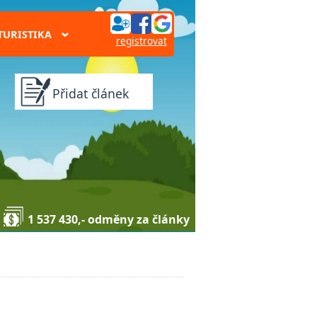
TURISTIKA
›
registrovat
Přidat článek
1 537 430,- odměny za články