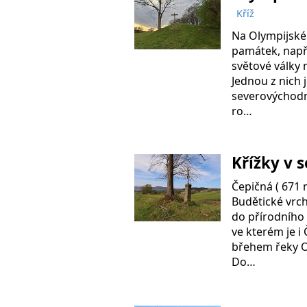
Kříž
Na Olympijské
památek, např
světové války 
Jednou z nich j
severovýchodn
ro…
Křížky v 
Čepičná ( 671 m
Budětické vrch
do přírodního 
ve kterém je i
břehem řeky O
Do…