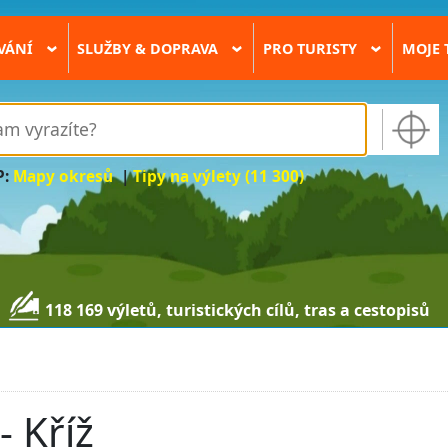
VÁNÍ
SLUŽBY & DOPRAVA
PRO TURISTY
MOJE 
›
›
›
P:
Mapy okresů
|
Tipy na výlety (11 300)
118 169 výletů, turistických cílů, tras a cestopisů
- Kříž