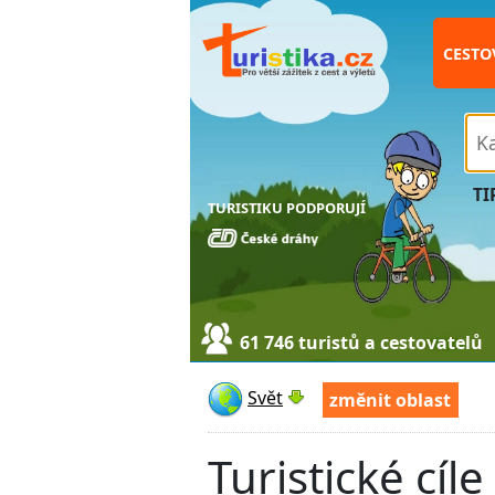
CESTO
TI
TURISTIKU PODPORUJÍ
61 746 turistů a cestovatelů
Svět
změnit oblast
Turistické cíle 