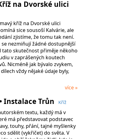
Kříž na Dvorské ulici
mavý kříž na Dvorské ulici
omíná sice sousoší Kalvárie, ale
edání zjistíme, že tomu tak není.
i se nezmiňují žádné dostupnější
 tato skutečnost přiměje někoho
tudiu v zaprášených koutech
vů. Nicméně jak bývalo zvykem,
ílech vždy nějaké údaje byly,
více »
 Instalace Trůn
Kříž
 autorském textu, každý má v
teré má představovat podstavec
avy, touhy, přání, tajné myšlenky
o sdělit (vykřičet) do světa. V