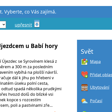
t. Vyberte, co Vás zajímá.
upřesnit
Újezdcem u Babí hory
Svět
cí Újezdec se Syrovínem klesá z
Mapa
měrem a 300 m za posledním
vením vybíhá na plošší návrší.
Přidat obla
račuje dál k jihu po hřebeni v
inatém úseku polní cesta,
Ubytování
ce odtud spadá několika prudkými
řes hvozd dolů do blízké vsi
nek kopce s rozcestím
Počasí
sem, poli a pastvinami zře…