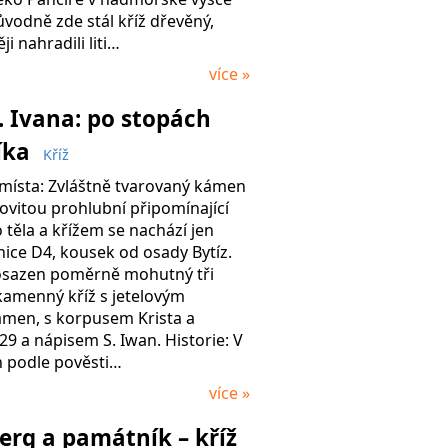
vodně zde stál kříž dřevěný,
ji nahradili liti…
více »
 Ivana: po stopách
íka
Kříž
 místa: Zvláštně tvarovaný kámen
vitou prohlubní připomínající
 těla a křížem se nachází jen
ice D4, kousek od osady Bytíz.
osazen poměrně mohutný tři
kamenný kříž s jetelovým
men, s korpusem Krista a
9 a nápisem S. Iwan. Historie: V
h podle pověsti…
více »
rg a památník – kříž