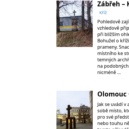
Zábřeh – 
Kříž
Pohledově zají
vzhledově přip
při bližším ohl
Bohužel o kříž
prameny. Snad
místního ke s
temných archí
na podobných d
nicméně …
Olomouc •
Jak se uvádí v
sobě místo, k
pro své předst
nebo touhu něc