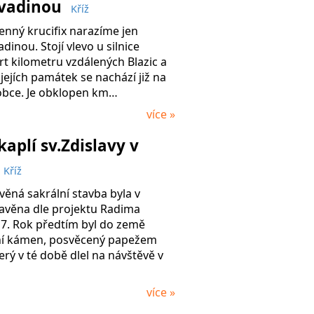
ovadinou
Kříž
nný krucifix narazíme jen
inou. Stojí vlevo u silnice
rt kilometru vzdálených Blazic a
jejích památek se nachází již na
 obce. Je obklopen km…
více »
kaplí sv.Zdislavy v
Kříž
ěná sakrální stavba byla v
tavěna dle projektu Radima
17. Rok předtím byl do země
ní kámen, posvěcený papežem
erý v té době dlel na návštěvě v
více »