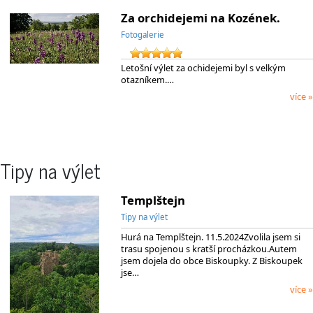
Za orchidejemi na Kozének.
Fotogalerie
Letošní výlet za ochidejemi byl s velkým
otazníkem.…
více »
Tipy na výlet
Templštejn
Tipy na výlet
Hurá na Templštejn. 11.5.2024Zvolila jsem si
trasu spojenou s kratší procházkou.Autem
jsem dojela do obce Biskoupky. Z Biskoupek
jse…
více »