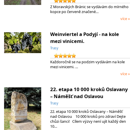
Z Moravských Bránic se vydávám do mírného
kopce po červeně značené…
více »
Weinviertel a Podyjí - na kole
mezi vinicemi.
Trasy
Každoročně se na podzim vydávám na kole
mezi vinicemi. …
více »
22. etapa 10 000 kroků Oslavany
– Náměšť nad Oslavou
Trasy
22. etapa 10 000 kroků Oslavany – Náměšť
nad Oslavou 10 000 kroků pro zdraví Dejte
chůzi šanci! Cílem výzvy není ujít každý den
10…