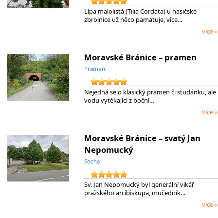
Lípa malolistá (Tilia Cordata) u hasičské
zbrojnice už něco pamatuje, více…
více »
Moravské Bránice – pramen
Pramen
Nejedná se o klasický pramen či studánku, ale
vodu vytékající z boční…
více »
Moravské Bránice – svatý Jan
Nepomucký
Socha
Sv. Jan Nepomucký byl generální vikář
pražského arcibiskupa, mučedník…
více »