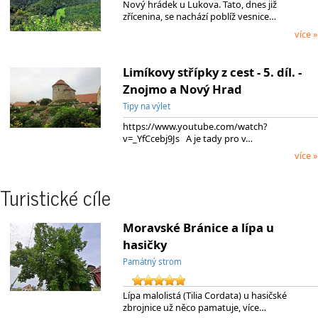
Nový hrádek u Lukova. Tato, dnes již
zřícenina, se nachází poblíž vesnice…
více »
Limíkovy střípky z cest - 5. díl. -
Znojmo a Nový Hrad
Tipy na výlet
https://www.youtube.com/watch?
v=_YfCcebj9Js A je tady pro v…
více »
Turistické cíle
Moravské Bránice a lípa u
hasičky
Památný strom
Lípa malolistá (Tilia Cordata) u hasičské
zbrojnice už něco pamatuje, více…