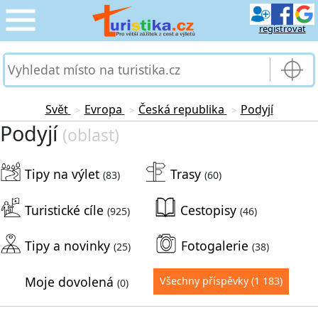
registrovat
CESTOVÁNÍ
›
SLUŽBY & DOPRAVA
›
Svět
Evropa
Česká republika
Podyjí
>
>
>
Podyjí
(oblast)
PRO TURISTY
›
Tipy na výlet
Trasy
MOJE TURISTIKA
(83)
(60)
›
Turistické cíle
Cestopisy
(925)
(46)
Tipy a novinky
Fotogalerie
(25)
(38)
Moje dovolená
Všechny příspěvky
(1 183)
(0)