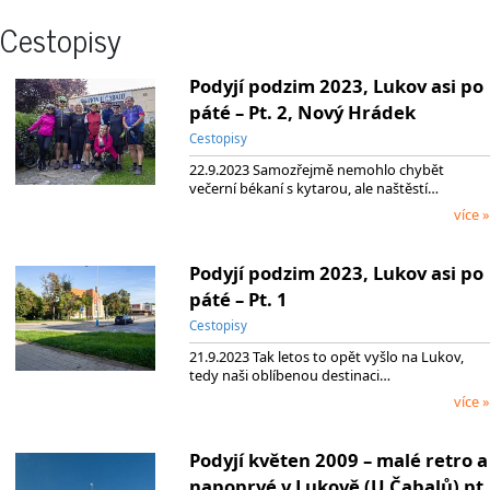
Cestopisy
Podyjí podzim 2023, Lukov asi po
páté – Pt. 2, Nový Hrádek
Cestopisy
22.9.2023 Samozřejmě nemohlo chybět
večerní békaní s kytarou, ale naštěstí…
více »
Podyjí podzim 2023, Lukov asi po
páté – Pt. 1
Cestopisy
21.9.2023 Tak letos to opět vyšlo na Lukov,
tedy naši oblíbenou destinaci…
více »
Podyjí květen 2009 – malé retro a
napoprvé v Lukově (U Čabalů) pt.