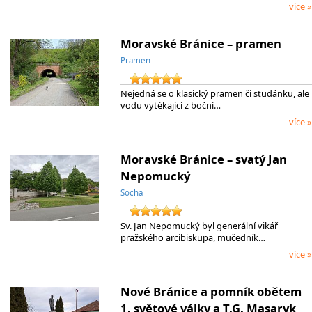
více »
Moravské Bránice – pramen
Pramen
Nejedná se o klasický pramen či studánku, ale
vodu vytékající z boční…
více »
Moravské Bránice – svatý Jan
Nepomucký
Socha
Sv. Jan Nepomucký byl generální vikář
pražského arcibiskupa, mučedník…
více »
Nové Bránice a pomník obětem
1. světové války a T.G. Masaryk