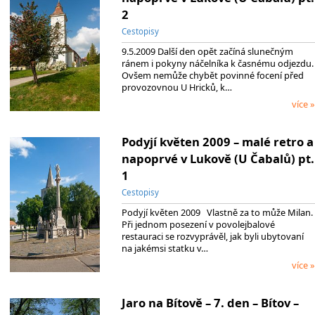
2
Cestopisy
9.5.2009 Další den opět začíná slunečným
ránem i pokyny náčelníka k časnému odjezdu.
Ovšem nemůže chybět povinné focení před
provozovnou U Hricků, k…
více »
Podyjí květen 2009 – malé retro a
napoprvé v Lukově (U Čabalů) pt.
1
Cestopisy
Podyjí květen 2009 Vlastně za to může Milan.
Při jednom posezení v povolejbalové
restauraci se rozvyprávěl, jak byli ubytovaní
na jakémsi statku v…
více »
Jaro na Bítově – 7. den – Bítov –