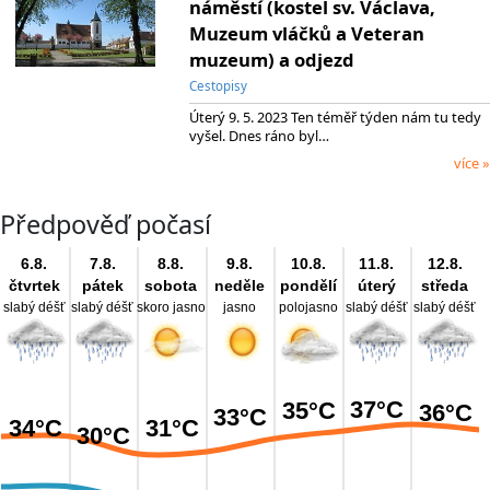
náměstí (kostel sv. Václava,
Muzeum vláčků a Veteran
muzeum) a odjezd
Cestopisy
Úterý 9. 5. 2023 Ten téměř týden nám tu tedy
vyšel. Dnes ráno byl…
více »
Předpověď počasí
6.8.
7.8.
8.8.
9.8.
10.8.
11.8.
12.8.
čtvrtek
pátek
sobota
neděle
pondělí
úterý
středa
slabý déšť
slabý déšť
skoro jasno
jasno
polojasno
slabý déšť
slabý déšť
37°C
35°C
36°C
33°C
34°C
31°C
30°C