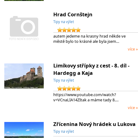
Hrad Cornštejn
Tipy na výlet
autem jedeme na krasny hrad někde ve
městě bylo to krásné ale byla jsem…
více »
Limíkovy střípky z cest - 8. díl -
Hardegg a Kaja
Tipy na výlet
https://www.youtube.com/watch?
v=VCnaLIA14ZItak a máme tady 8.…
více »
Zřícenina Nový hrádek u Lukova
Tipy na výlet