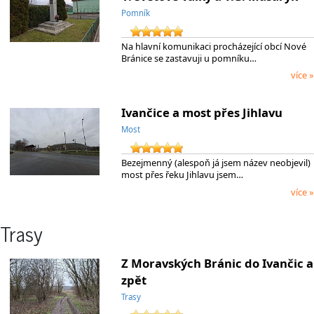
Pomník
Na hlavní komunikaci procházející obcí Nové
Bránice se zastavuji u pomníku…
více »
Ivančice a most přes Jihlavu
Most
Bezejmenný (alespoň já jsem název neobjevil)
most přes řeku Jihlavu jsem…
více »
Trasy
Z Moravských Bránic do Ivančic a
zpět
Trasy