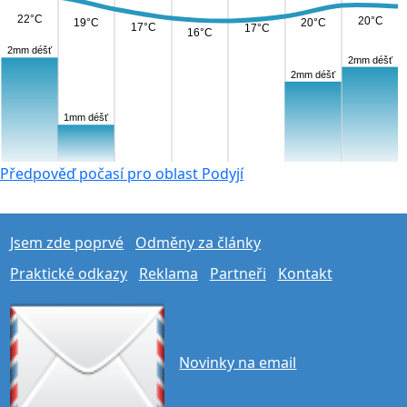
22°C
20°C
20°C
19°C
17°C
17°C
16°C
2mm déšť
2mm déšť
2mm déšť
1mm déšť
Předpověď počasí pro oblast Podyjí
Jsem zde poprvé
Odměny za články
Praktické odkazy
Reklama
Partneři
Kontakt
Novinky na email