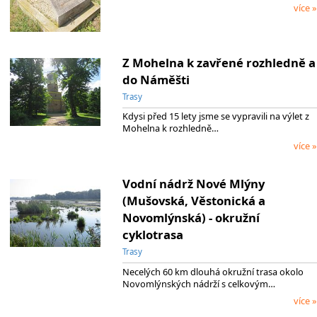
více »
Z Mohelna k zavřené rozhledně a
do Náměšti
Trasy
Kdysi před 15 lety jsme se vypravili na výlet z
Mohelna k rozhledně…
více »
Vodní nádrž Nové Mlýny
(Mušovská, Věstonická a
Novomlýnská) - okružní
cyklotrasa
Trasy
Necelých 60 km dlouhá okružní trasa okolo
Novomlýnských nádrží s celkovým…
více »