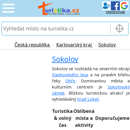
registrovat
CESTOVÁNÍ
›
SLUŽBY & DOPRAVA
›
Česká republika
Karlovarský kraj
Sokolov
>
>
PRO TURISTY
Sokolov
›
Sokolov se rozkládá na severním okraji
MOJE TURISTIKA
›
Slavkovského lesa
a na pravém břehu
řeky
Ohře
. Dominantou města a
kulturním centrem je
Sokolovský
zámek
. Blízkou turistickou atrakcí je
vyhledáváný
hrad Loket
.
Turistika
Oblíbená
& volný
místa a
Doporučujeme
čas
aktivity