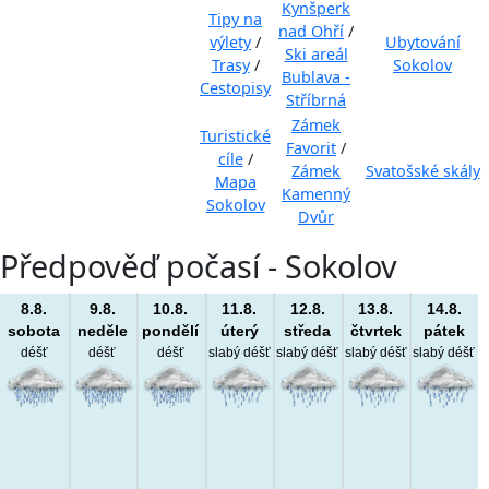
Kynšperk
Tipy na
nad Ohří
/
výlety
/
Ubytování
Ski areál
Trasy
/
Sokolov
Bublava -
Cestopisy
Stříbrná
Zámek
Turistické
Favorit
/
cíle
/
Zámek
Svatošské skály
Mapa
Kamenný
Sokolov
Dvůr
Předpověď počasí - Sokolov
8.8.
9.8.
10.8.
11.8.
12.8.
13.8.
14.8.
sobota
neděle
pondělí
úterý
středa
čtvrtek
pátek
déšť
déšť
déšť
slabý déšť
slabý déšť
slabý déšť
slabý déšť