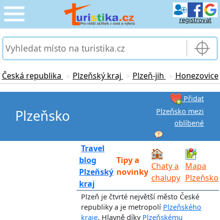
registrovat
CESTOVÁNÍ
›
SLUŽBY & DOPRAVA
›
Česká republika
Plzeňský kraj
Plzeň-jih
Honezovice
>
>
>
PRO TURISTY
›
Přidat
Plzeňsko mezi
Plzeňsko
MOJE TURISTIKA
oblíbené
›
Travel
blog
Tipy a
Chaty a
Mapa
Plzeňský
novinky
chalupy
Plzeňsko
kraj
Plzeň je čtvrté největší město České
republiky a je metropolí
Plzeňského
kraje
. Hlavně díky
Plzeňskému