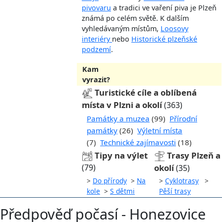
pivovaru
a tradici ve vaření piva je Plzeň
známá po celém světě. K dalším
vyhledávaným místům,
Loosovy
interiéry
nebo
Historické plzeňské
podzemí
.
Kam
vyrazit?
Turistické cíle a oblíbená
místa v Plzni a okolí
(363)
Památky a muzea
(99)
Přírodní
památky
(26)
Výletní místa
(7)
Technické zajímavosti
(18)
Tipy na výlet
Trasy Plzeň a
(79)
okolí
(35)
>
Do přírody
>
Na
>
Cyklotrasy
>
kole
>
S dětmi
Pěší trasy
Předpověď počasí - Honezovice