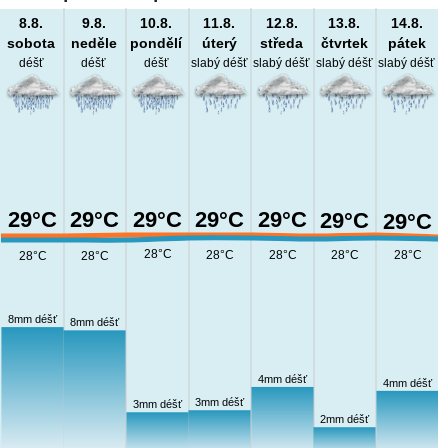
8.8.
9.8.
10.8.
11.8.
12.8.
13.8.
14.8.
sobota
neděle
pondělí
úterý
středa
čtvrtek
pátek
déšť
déšť
déšť
slabý déšť
slabý déšť
slabý déšť
slabý déšť
29°C
29°C
29°C
29°C
29°C
29°C
29°C
28°C
28°C
28°C
28°C
28°C
28°C
28°C
8mm déšť
8mm déšť
4mm déšť
4mm déšť
3mm déšť
3mm déšť
2mm déšť