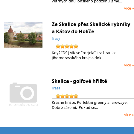
větrných dnů loňského podzimu jsme…
více »
Ze Skalice přes Skalické rybníky
a Kátov do Holíče
Trasy
Když IDS JMK se "rozjela" i za hranice
Jihomoravského kraje a dok…
více »
Skalica - golfové hřiště
Trasa
Krásné hřiště. Perfektní greeny a farewaye.
Dobré zázemí. Pokud se…
více »