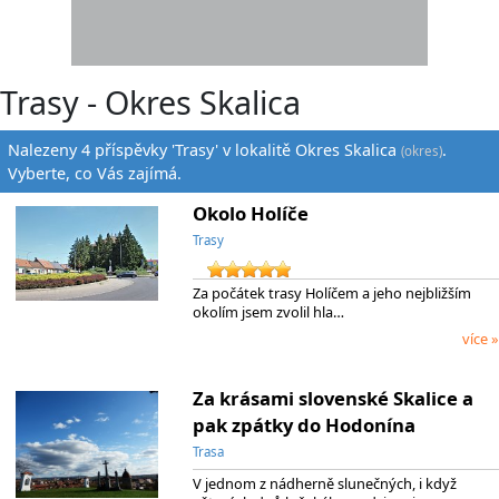
Trasy - Okres Skalica
Nalezeny 4 příspěvky 'Trasy' v lokalitě Okres Skalica
.
(okres)
Vyberte, co Vás zajímá.
Okolo Holíče
Trasy
Za počátek trasy Holíčem a jeho nejbližším
okolím jsem zvolil hla…
více »
Za krásami slovenské Skalice a
pak zpátky do Hodonína
Trasa
V jednom z nádherně slunečných, i když