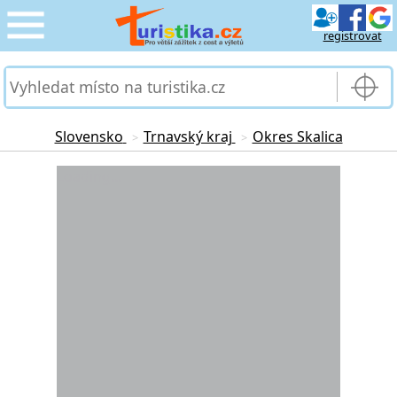
registrovat
CESTOVÁNÍ
›
SLUŽBY & DOPRAVA
›
Slovensko
Trnavský kraj
Okres Skalica
>
>
PRO TURISTY
Loading...
›
MOJE TURISTIKA
›