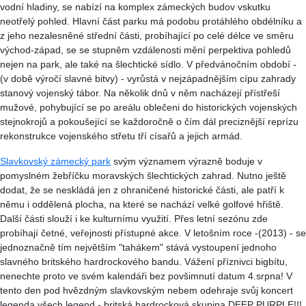
vodní hladiny, se nabízí na komplex zámeckých budov vskutku
neotřelý pohled. Hlavní část parku má podobu protáhlého obdélníku a
z jeho nezalesněné střední části, probíhající po celé délce ve směru
východ-západ, se se stupněm vzdálenosti mění perpektiva pohledů
nejen na park, ale také na šlechtické sídlo. V předvánočním období -
(v době výročí slavné bitvy) - vyrůstá v nejzápadnějším cípu zahrady
stanový vojenský tábor. Na několik dnů v něm nacházejí přístřeší
mužové, pohybující se po areálu oblečeni do historických vojenských
stejnokrojů a pokoušející se každoročně o čím dál preciznější reprízu
rekonstrukce vojenského střetu tří císařů a jejich armád.
Slavkovský zámecký park
svým významem výrazně boduje v
pomyslném žebříčku moravských šlechtických zahrad. Nutno ještě
dodat, že se neskládá jen z ohraničené historické části, ale patří k
němu i oddělená plocha, na které se nachází velké golfové hřiště.
Další části slouží i ke kulturnímu využití. Přes letní sezónu zde
probíhají četné, veřejnosti přístupné akce. V letošním roce -(2013) - se
jednoznačně tím největším "tahákem" stává vystoupení jednoho
slavného britského hardrockového bandu. Vážení příznivci bigbítu,
nenechte proto ve svém kalendáři bez povšimnutí datum 4.srpna! V
tento den pod hvězdným slavkovským nebem odehraje svůj koncert
legenda všech legend - britská hardrocková skupina DEEP PURPLE!!!