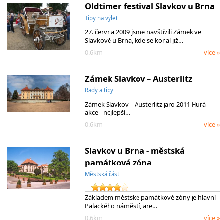
Oldtimer festival Slavkov u Brna
Tipy na výlet
27. června 2009 jsme navštívili Zámek ve
Slavkově u Brna, kde se konal již…
0.6km
více »
Zámek Slavkov – Austerlitz
Rady a tipy
Zámek Slavkov – Austerlitz jaro 2011 Hurá
akce - nejlepší…
0.6km
více »
Slavkov u Brna - městská
památková zóna
Městská část
Základem městské památkové zóny je hlavní
Palackého náměstí, are…
0.6km
více »