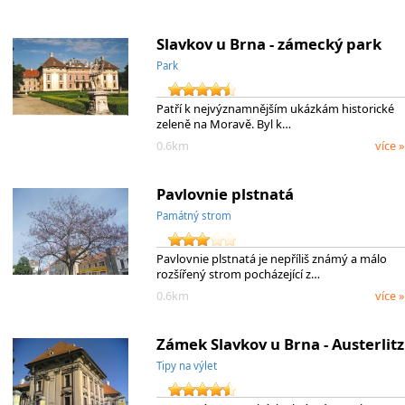
Slavkov u Brna - zámecký park
Park
Patří k nejvýznamnějším ukázkám historické
zeleně na Moravě. Byl k…
0.6km
více »
Pavlovnie plstnatá
Památný strom
Pavlovnie plstnatá je nepříliš známý a málo
rozšířený strom pocházející z…
0.6km
více »
Zámek Slavkov u Brna - Austerlitz
Tipy na výlet