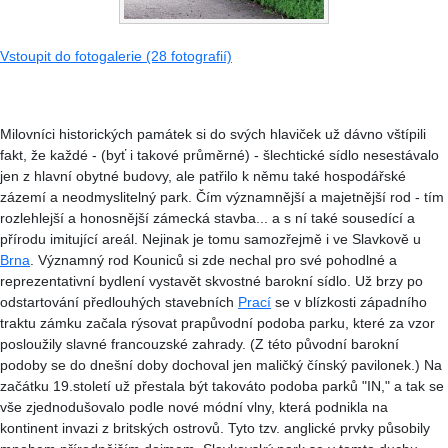
Vstoupit do fotogalerie (28 fotografií)
Milovníci historických památek si do svých hlaviček už dávno vštípili
fakt, že každé - (byť i takové průměrné) - šlechtické sídlo nesestávalo
jen z hlavní obytné budovy, ale patřilo k němu také hospodářské
zázemí a neodmyslitelný park. Čím významnější a majetnější rod - tím
rozlehlejší a honosnější zámecká stavba... a s ní také sousedící a
přírodu imitující areál. Nejinak je tomu samozřejmě i ve Slavkově u
Brna
. Významný rod Kouniců si zde nechal pro své pohodlné a
reprezentativní bydlení vystavět skvostné barokní sídlo. Už brzy po
odstartování předlouhých stavebních
Prací
se v blízkosti západního
traktu zámku začala rýsovat prapůvodní podoba parku, které za vzor
posloužily slavné francouzské zahrady. (Z této původní barokní
podoby se do dnešní doby dochoval jen maličký čínský pavilonek.) Na
začátku 19.století už přestala být takováto podoba parků "IN," a tak se
vše zjednodušovalo podle nové módní vlny, která podnikla na
kontinent invazi z britských ostrovů. Tyto tzv. anglické prvky působily