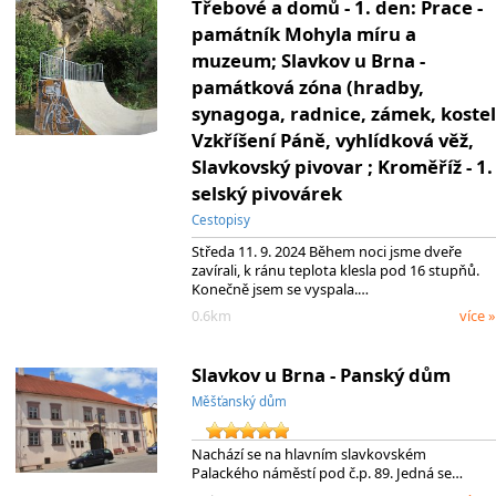
Třebové a domů - 1. den: Prace -
památník Mohyla míru a
muzeum; Slavkov u Brna -
památková zóna (hradby,
synagoga, radnice, zámek, kostel
Vzkříšení Páně, vyhlídková věž,
Slavkovský pivovar ; Kroměříž - 1.
selský pivovárek
Cestopisy
Středa 11. 9. 2024 Během noci jsme dveře
zavírali, k ránu teplota klesla pod 16 stupňů.
Konečně jsem se vyspala.…
0.6km
více »
Slavkov u Brna - Panský dům
Měšťanský dům
Nachází se na hlavním slavkovském
Palackého náměstí pod č.p. 89. Jedná se…