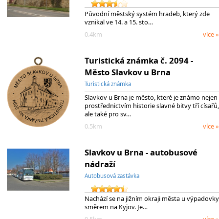
Původní městský systém hradeb, který zde
vznikal ve 14. a 15. sto…
0.4km
více »
Turistická známka č. 2094 -
Město Slavkov u Brna
Turistická známka
Slavkov u Brna je město, které je známo nejen
prostřednictvím historie slavné bitvy tří císařů,
ale také pro sv…
0.5km
více »
Slavkov u Brna - autobusové
nádraží
Autobusová zastávka
Nachází se na jižním okraji města u výpadovky
směrem na Kyjov. Je…
0.5km
více »