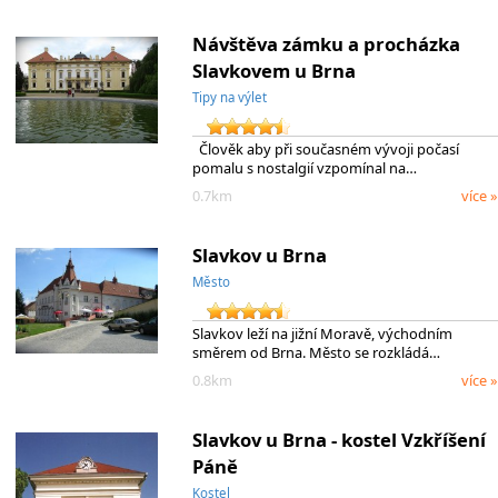
Návštěva zámku a procházka
Slavkovem u Brna
Tipy na výlet
Člověk aby při současném vývoji počasí
pomalu s nostalgií vzpomínal na…
0.7km
více »
Slavkov u Brna
Město
Slavkov leží na jižní Moravě, východním
směrem od Brna. Město se rozkládá…
0.8km
více »
Slavkov u Brna - kostel Vzkříšení
Páně
Kostel