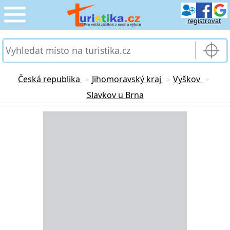
registrovat
CESTOVÁNÍ
›
SLUŽBY & DOPRAVA
›
Česká republika
Jihomoravský kraj
Vyškov
>
>
>
Slavkov u Brna
PRO TURISTY
›
Loading...
MOJE TURISTIKA
›