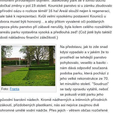
mnohem přírodnějším dojmem. Slavkovský park se v tomto duchu
dočkal změny v pol.19.století. Kounické panstvo si u zámku zbudovalo
přírodní oázu o rozloze téměř 16 ha! Areál sloužil nejen k regeneraci,
ale také k reprezentaci. Kvůli velmi vysokému postavení Kouniců u
dvora musel býti honosný... a aby přitom vyvalené oči poddaných
zpoza plotu panstvo při zábavě nerušily, byla kolem celého rozsáhlého
areálu parku vystavěna vysoká a předlouhá zeď! (Což jistě bylo taktéž
dosti nákladnou finanční záležitostí.)
Na představu, jak to zde snad
kdysi vypadalo a v jakém že to
prostředí se tehdejší panstvo
pohybovalo, veselilo a bavilo -
nám dává odpověď současná
podoba parku, která pochází z
jeho velké rekonstrukce ze 70.
let minulého století. "Soudruzi"
se tady opravdu vytáhli, neboť
Foto:
Franta
se pokusili vrátit parku jeho
původní barokní nádech. Kromě nádherných a intimních přírodních
zákoutí, přizdobených plastikami, nás asi nejvíce zaujmou dvě
ohromné umělé vodní nádrže. Přes jejich - větrem občas rozčeřené