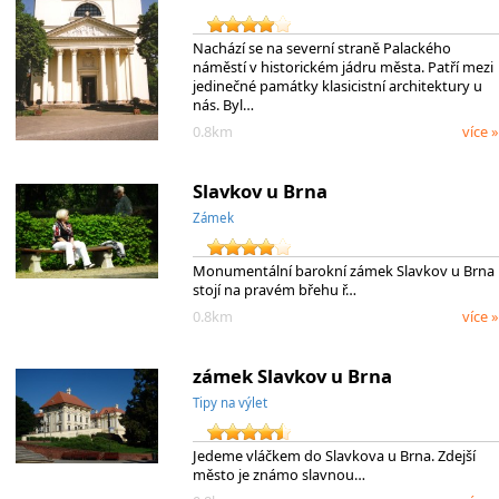
Nachází se na severní straně Palackého
náměstí v historickém jádru města. Patří mezi
jedinečné památky klasicistní architektury u
nás. Byl…
0.8km
více »
Slavkov u Brna
Zámek
Monumentální barokní zámek Slavkov u Brna
stojí na pravém břehu ř…
0.8km
více »
zámek Slavkov u Brna
Tipy na výlet
Jedeme vláčkem do Slavkova u Brna. Zdejší
město je známo slavnou…