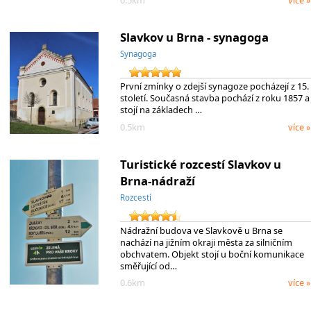
Slavkov u Brna - synagoga
Synagoga
První zmínky o zdejší synagoze pocházejí z 15.
století. Současná stavba pochází z roku 1857 a
stojí na základech …
0.5km
více »
Turistické rozcestí Slavkov u
Brna-nádraží
Rozcestí
Nádražní budova ve Slavkově u Brna se
nachází na jižním okraji města za silničním
obchvatem. Objekt stojí u boční komunikace
směřující od…
0.6km
více »