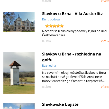
0.8km
více »
Slavkov u Brna - Vila Austerlitz
Dům, budova
Nachází se u silniční výpadovky k jihu na ulici
Československé…
0.8km
více »
Slavkov u Brna - rozhledna na
golfu
Rozhledna
Na severním okraji městečka Slavkov u Brna
se nachází nové golfové hřiště. Areál nese
název "Austerlitz golf resort" a rozprostírá…
0.9km
více »
Slavkovské bojiště