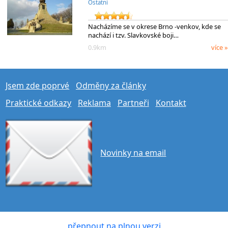
Ostatní
Nacházíme se v okrese Brno -venkov, kde se
nachází i tzv. Slavkovské boji…
0.9km
více »
Jsem zde poprvé
Odměny za články
Praktické odkazy
Reklama
Partneři
Kontakt
Novinky na email
přepnout na plnou verzi