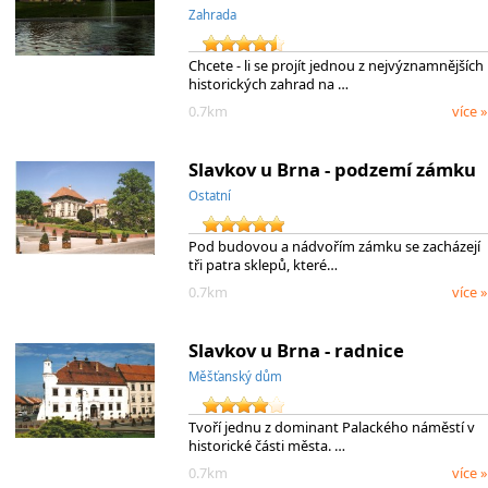
Zahrada
Chcete - li se projít jednou z nejvýznamnějších
historických zahrad na …
0.7km
více »
Slavkov u Brna - podzemí zámku
Ostatní
Pod budovou a nádvořím zámku se zacházejí
tři patra sklepů, které…
0.7km
více »
Slavkov u Brna - radnice
Měšťanský dům
Tvoří jednu z dominant Palackého náměstí v
historické části města. …
0.7km
více »