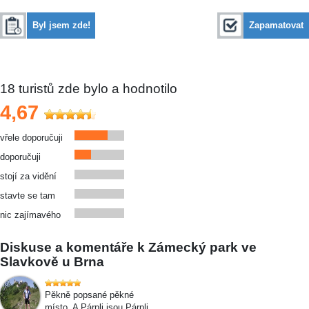
Byl jsem zde!
Zapamatovat
18
turistů zde bylo a hodnotilo
4,67
vřele doporučuji
doporučuji
stojí za vidění
stavte se tam
nic zajímavého
Diskuse a komentáře k Zámecký park ve
Slavkově u Brna
Pěkně popsané pěkné
místo. A Párpli jsou Párpli