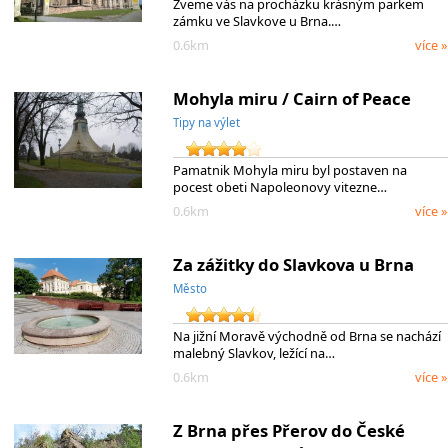
Zveme vás na procházku krásným parkem
zámku ve Slavkove u Brna.…
0.6km
více »
Mohyla miru / Cairn of Peace
Tipy na výlet
Pamatnik Mohyla miru byl postaven na
pocest obeti Napoleonovy vitezne…
0.6km
více »
Za zážitky do Slavkova u Brna
Město
Na jižní Moravě východně od Brna se nachází
malebný Slavkov, ležící na…
0.6km
více »
Z Brna přes Přerov do České