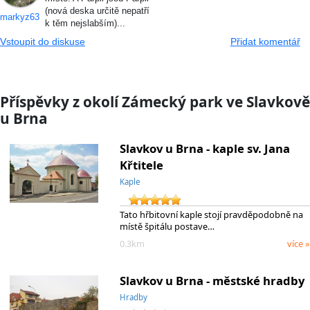
(nová deska určitě nepatří
markyz63
k těm nejslabším)...
Vstoupit do diskuse
Přidat komentář
Příspěvky z okolí Zámecký park ve Slavkově
u Brna
Slavkov u Brna - kaple sv. Jana
Křtitele
Kaple
Tato hřbitovní kaple stojí pravděpodobně na
místě špitálu postave…
0.3km
více »
Slavkov u Brna - městské hradby
Hradby