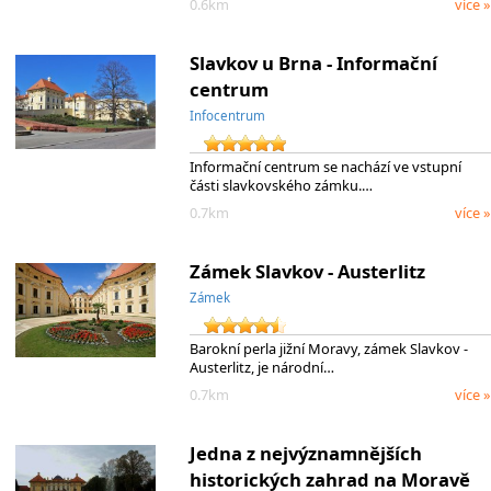
0.6km
více »
Slavkov u Brna - Informační
centrum
Infocentrum
Informační centrum se nachází ve vstupní
části slavkovského zámku.…
0.7km
více »
Zámek Slavkov - Austerlitz
Zámek
Barokní perla jižní Moravy, zámek Slavkov -
Austerlitz, je národní…
0.7km
více »
Jedna z nejvýznamnějších
historických zahrad na Moravě