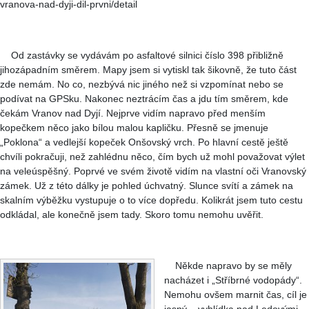
vranova-nad-dyji-dil-prvni/detail
Od zastávky se vydávám po asfaltové silnici číslo 398 přibližně
jihozápadním směrem. Mapy jsem si vytiskl tak šikovně, že tuto část
zde nemám. No co, nezbývá nic jiného než si vzpomínat nebo se
podívat na GPSku. Nakonec neztrácím čas a jdu tím směrem, kde
čekám Vranov nad Dyjí. Nejprve vidím napravo před menším
kopečkem něco jako bílou malou kapličku. Přesně se jmenuje
„Poklona“ a vedlejší kopeček Onšovský vrch. Po hlavní cestě ještě
chvíli pokračuji, než zahlédnu něco, čím bych už mohl považovat výlet
na veleúspěšný. Poprvé ve svém životě vidím na vlastní oči Vranovský
zámek. Už z této dálky je pohled úchvatný. Slunce svítí a zámek na
skalním výběžku vystupuje o to více dopředu. Kolikrát jsem tuto cestu
odkládal, ale konečně jsem tady. Skoro tomu nemohu uvěřit.
Někde napravo by se měly
nacházet i „Stříbrné vodopády“.
Nemohu ovšem marnit čas, cíl je