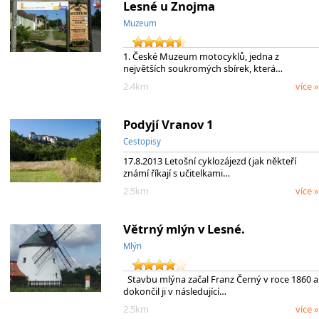
Lesné u Znojma
Muzeum
1. České Muzeum motocyklů, jedna z
největších soukromých sbírek, která…
2.4km
více »
Podyjí Vranov 1
Cestopisy
17.8.2013 Letošní cyklozájezd (jak někteří
známí říkají s učitelkami…
2.5km
více »
Větrný mlýn v Lesné.
Mlýn
Stavbu mlýna začal Franz Černý v roce 1860 a
dokončil ji v následující…
2.5km
více »