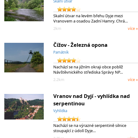
Skalní útvar
Skalní útvar na levém břehu Dyje mezi
Vranovem a osadou Zadní Hamry. Chrá…
2km
více »
Čížov - Železná opona
Památník
Nachází se na jižním okraji obce poblíž
Návštěvnického střediska Správy NP…
2.2km
více »
Vranov nad Dyjí - vyhlídka nad
serpentinou
Vyhlídka
Nachází se na výrazné serpentině silnice
stoupající z údolí Dyje…