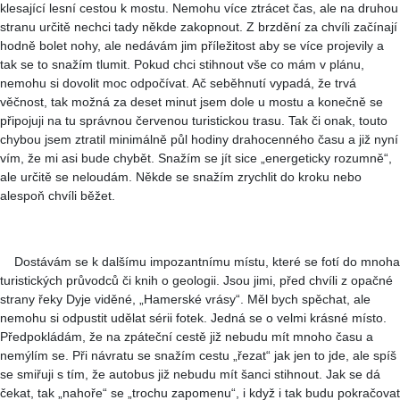
klesající lesní cestou k mostu. Nemohu více ztrácet čas, ale na druhou
stranu určitě nechci tady někde zakopnout. Z brzdění za chvíli začínají
hodně bolet nohy, ale nedávám jim příležitost aby se více projevily a
tak se to snažím tlumit. Pokud chci stihnout vše co mám v plánu,
nemohu si dovolit moc odpočívat. Ač seběhnutí vypadá, že trvá
věčnost, tak možná za deset minut jsem dole u mostu a konečně se
připojuji na tu správnou červenou turistickou trasu. Tak či onak, touto
chybou jsem ztratil minimálně půl hodiny drahocenného času a již nyní
vím, že mi asi bude chybět. Snažím se jít sice „energeticky rozumně“,
ale určitě se neloudám. Někde se snažím zrychlit do kroku nebo
alespoň chvíli běžet.
Dostávám se k dalšímu impozantnímu místu, které se fotí do mnoha
turistických průvodců či knih o geologii. Jsou jimi, před chvíli z opačné
strany řeky Dyje viděné, „Hamerské vrásy“. Měl bych spěchat, ale
nemohu si odpustit udělat sérii fotek. Jedná se o velmi krásné místo.
Předpokládám, že na zpáteční cestě již nebudu mít mnoho času a
nemýlím se. Při návratu se snažím cestu „řezat“ jak jen to jde, ale spíš
se smiřuji s tím, že autobus již nebudu mít šanci stihnout. Jak se dá
čekat, tak „nahoře“ se „trochu zapomenu“, i když i tak budu pokračovat