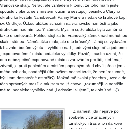
Vranovské skály. Nerad, ale vzhledem k tomu, že toho mám ještě
spoustu v plánu, se s místem loučím a sestupuji pěšinkou Claryho
okruhu ke kostelu Nanebevzetí Panny Marie a nedaleké kruhové kapli
sv. Ondřeje. Úzkou uličkou scházím na vranovské náměstí a jako
drahokam nad ním „září“ zámek. Myslím si, že ulička byla záměrně
takto orientovaná. Pohled stojí za to. Vranovský zámek nad mohutnou
skalní stěnou. Náměstíčko malé, ale o to krásnější. Z něj se vydávám
k hlavním bodům výletu – vyhlídce nad „Ledovými slujemi“ a jednomu
„exponovanému“ místu nedaleko vyhlídky. Později musím uznat, že
ono nebezpečné exponované místo s varováním pro lidi, kteří mají
závrati, je proti pohledům a místům popsaným před chvíli přece jen z
mého pohledu, snadnější (tím ovšem nechci tvrdit, že není rozumné,
být i tam dostatečně ostražitý). Možná mě skalní předehra „uvedla do
těch správných mezí“ a tak jsem se již choval „rozumněji“ a nepřišlo
mě to, nedaleko vyhlídky nad „Ledovými slujemi“, tak obtížné. :-))
Z náměstí jdu nejprve po
souběhu více značených
turistických tras a to i dálkové