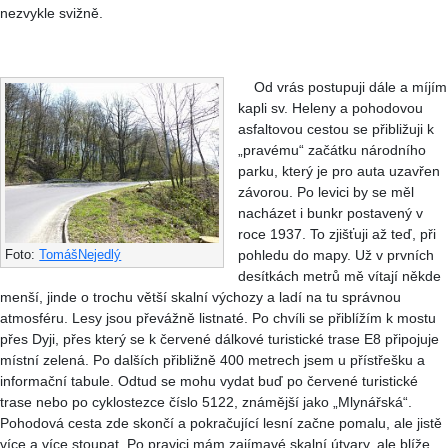
nezvykle svižně.
Od vrás postupuji dále a míjím
kapli sv. Heleny a pohodovou
asfaltovou cestou se přibližuji k
„pravému“ začátku národního
parku, který je pro auta uzavřen
závorou. Po levici by se měl
nacházet i bunkr postavený v
roce 1937. To zjišťuji až teď, při
pohledu do mapy. Už v prvních
Foto:
TomášNejedlý
desítkách metrů mě vítají někde
menší, jinde o trochu větší skalní výchozy a ladí na tu správnou
atmosféru. Lesy jsou převážně listnaté. Po chvíli se přiblížím k mostu
přes Dyji, přes který se k červené dálkové turistické trase E8 připojuje
místní zelená. Po dalších přibližně 400 metrech jsem u přístřešku a
informační tabule. Odtud se mohu vydat buď po červené turistické
trase nebo po cyklostezce číslo 5122, známější jako „Mlynářská“.
Pohodová cesta zde skončí a pokračující lesní začne pomalu, ale jistě
více a více stoupat. Po pravici mám zajímavé skalní útvary, ale blíže