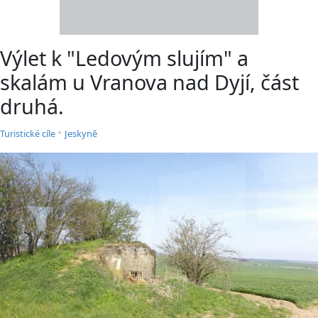
Výlet k "Ledovým slujím" a
skalám u Vranova nad Dyjí, část
druhá.
•
Turistické cíle
Jeskyně