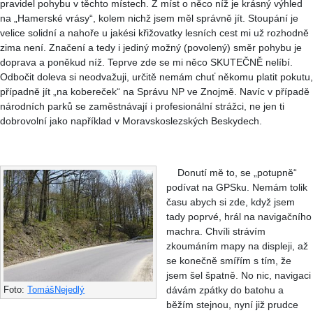
pravidel pohybu v těchto místech. Z míst o něco níž je krásný výhled
na „Hamerské vrásy“, kolem nichž jsem měl správně jít. Stoupání je
velice solidní a nahoře u jakési křižovatky lesních cest mi už rozhodně
zima není. Značení a tedy i jediný možný (povolený) směr pohybu je
doprava a poněkud níž. Teprve zde se mi něco SKUTEČNĚ nelíbí.
Odbočit doleva si neodvažuji, určitě nemám chuť někomu platit pokutu,
případně jít „na kobereček“ na Správu NP ve Znojmě. Navíc v případě
národních parků se zaměstnávají i profesionální strážci, ne jen ti
dobrovolní jako například v Moravskoslezských Beskydech.
Donutí mě to, se „potupně“
podívat na GPSku. Nemám tolik
času abych si zde, když jsem
tady poprvé, hrál na navigačního
machra. Chvíli strávím
zkoumáním mapy na displeji, až
se konečně smířím s tím, že
jsem šel špatně. No nic, navigaci
dávám zpátky do batohu a
Foto:
TomášNejedlý
běžím stejnou, nyní již prudce