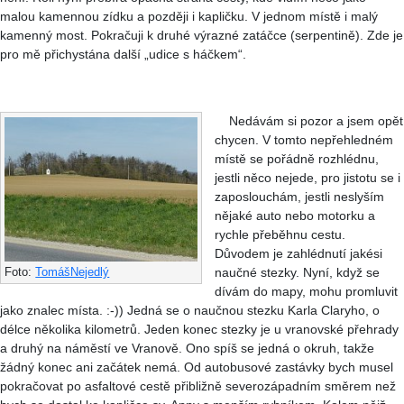
malou kamennou zídku a později i kapličku. V jednom místě i malý
kamenný most. Pokračuji k druhé výrazné zatáčce (serpentině). Zde je
pro mě přichystána další „udice s háčkem“.
Nedávám si pozor a jsem opět
chycen. V tomto nepřehledném
místě se pořádně rozhlédnu,
jestli něco nejede, pro jistotu se i
zaposlouchám, jestli neslyším
nějaké auto nebo motorku a
rychle přeběhnu cestu.
Důvodem je zahlédnutí jakési
naučné stezky. Nyní, když se
Foto:
TomášNejedlý
dívám do mapy, mohu promluvit
jako znalec místa. :-)) Jedná se o naučnou stezku Karla Claryho, o
délce několika kilometrů. Jeden konec stezky je u vranovské přehrady
a druhý na náměstí ve Vranově. Ono spíš se jedná o okruh, takže
žádný konec ani začátek nemá. Od autobusové zastávky bych musel
pokračovat po asfaltové cestě přibližně severozápadním směrem než