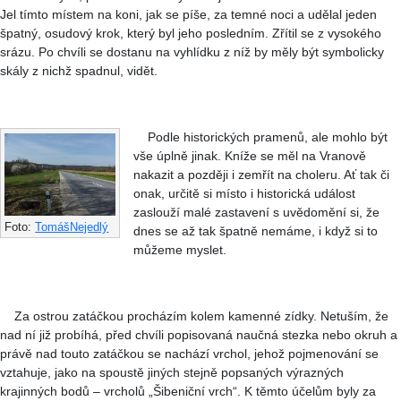
Jel tímto místem na koni, jak se píše, za temné noci a udělal jeden
špatný, osudový krok, který byl jeho posledním. Zřítil se z vysokého
srázu. Po chvíli se dostanu na vyhlídku z níž by měly být symbolicky
skály z nichž spadnul, vidět.
Podle historických pramenů, ale mohlo být
vše úplně jinak. Kníže se měl na Vranově
nakazit a později i zemřít na choleru. Ať tak či
onak, určitě si místo i historická událost
zaslouží malé zastavení s uvědomění si, že
Foto:
TomášNejedlý
dnes se až tak špatně nemáme, i když si to
můžeme myslet.
Za ostrou zatáčkou procházím kolem kamenné zídky. Netuším, že
nad ní již probíhá, před chvíli popisovaná naučná stezka nebo okruh a
právě nad touto zatáčkou se nachází vrchol, jehož pojmenování se
vztahuje, jako na spoustě jiných stejně popsaných výrazných
krajinných bodů – vrcholů „Šibeniční vrch“. K těmto účelům byly za