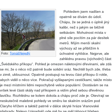
Pohledem jsem nadšen a
opatrně se dívám do údolí.
Chápu, že se jedná o úplně jiný
kalibr, než s jakým se běžně
setkávám. Mohutnost místa v
plné síle pocítím za pár desítek
metrů. Míjím menší skalní
výchozy až se přiblížím k
úchvatné vyhlídce. Nejprve, ale
Foto:
TomášNejedlý
zahlédnu pravou (východní) část
„Švédského příkopu“. Pohled je omezen náletovými dřevinami, ale zdá
se mi, že o něco níž patrně bude solidní sráz. Nechtěl bych zde, třeba
v zimě, uklouznout. Opatrně postupuji na levou část příkopu či rokle,
abych viděl o něco více. Pokračuji vyšlapanými cestičkami, takže místo
je mezi místními lidmi nepochybně velice populární. Dostávám se na
vršek levé části skály nad příkopem a vidím před sebou dřevěnou
lavičku. Rozhlédnu se kolem dokola a chápu proč zde je. Otevírají se
neskutečně malebné pohledy ve směru ke skalním srázům pod
Claryho křížem a taktéž patrně v dálce skryté hráze Vranovské
přehrady. Nalevo (západně) ode mě by se měl táhnout hřeben