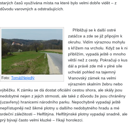
starých časů využívána místa na které bylo velmi dobře vidět – z
důvodu varovných a odstrašujících.
Přibližuji se k další ostré
zatáčce a zde se již připojím k
okruhu. Vidím výraznou mohylu
s křížem na vrcholu. Když se k ni
přiblížím, vypadá ještě o mnoho
větší než z cesty. Pokračuji o kus
dál a právě zde mě v plné síle
uchvátí pohled na tajemný
Vranovský zámek na velmi
Foto:
TomášNejedlý
výrazném skalním žebru nebo
výběžku. K zámku se dá dostat oficiální cestou shora, ale skály jsou
nedobytné nejen z jejich strmosti, ale také z důvodu že jsou chráněny
(uzavřeny) hranicemi národního parku. Nepochybně vypadají ještě
nepřístupněji než šikmé plotny u dalšího nedobytného hradu a mé
srdeční záležitosti – Helfštýna. Helfštýnské plotny vypadají snadně, ale
prý bývají často velmi kluzké – říkají horolezci.