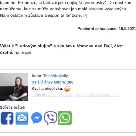
tajemno. Probouzející fantazii jako nejlepší „verneovky“. Do míst kam
nemůžeme, kde se může pohybovat jen malá skupina vyvolených.
Nám ostatním zůstává alespoň ta fantazie. :-)
Poslední aktualizace: 16.5.2021
Výlet k "Ledovým slujím" a skalám u Vranova nad Dyjí, část
druhá.
na mapě
Autor:
TomášNejedlý
Další články autora:
280
Kvalita příspěvku:
hodnotit kvalitu příspěvku
|
nahlásit příspěvek redakci
Sdílet s přáteli