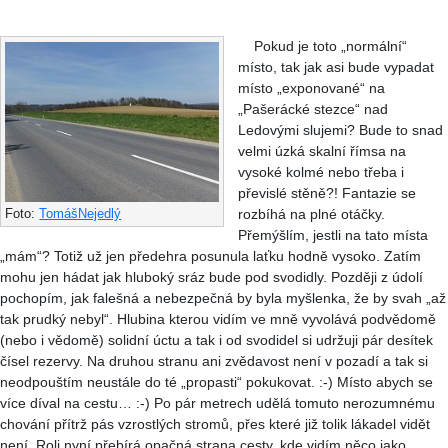
Pokud je toto „normální“
místo, tak jak asi bude vypadat
místo „exponované“ na
„Pašerácké stezce“ nad
Ledovými slujemi? Bude to snad
velmi úzká skalní římsa na
vysoké kolmé nebo třeba i
převislé stěně?! Fantazie se
rozbíhá na plné otáčky.
Foto:
TomášNejedlý
Přemýšlím, jestli na tato místa
„mám“? Totiž už jen předehra posunula laťku hodně vysoko. Zatím
mohu jen hádat jak hluboký sráz bude pod svodidly. Později z údolí
pochopím, jak falešná a nebezpečná by byla myšlenka, že by svah „až
tak prudký nebyl“. Hlubina kterou vidím ve mně vyvolává podvědomě
(nebo i vědomě) solidní úctu a tak i od svodidel si udržuji pár desítek
čísel rezervy. Na druhou stranu ani zvědavost není v pozadí a tak si
neodpouštím neustále do té „propasti“ pokukovat. :-) Místo abych se
více díval na cestu… :-) Po pár metrech udělá tomuto nerozumnému
chování přítrž pás vzrostlých stromů, přes které již tolik lákadel vidět
není. Roli nyní přebírá opačná strana cesty, kde vidím něco jako