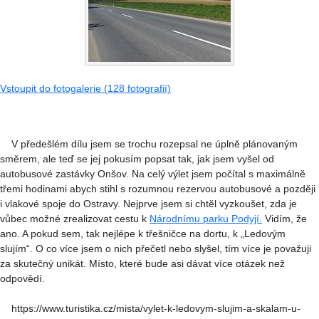
Vstoupit do fotogalerie (128 fotografií)
V předešlém dílu jsem se trochu rozepsal ne úplně plánovaným
směrem, ale teď se jej pokusím popsat tak, jak jsem vyšel od
autobusové zastávky Onšov. Na celý výlet jsem počítal s maximálně
třemi hodinami abych stihl s rozumnou rezervou autobusové a později
i vlakové spoje do Ostravy. Nejprve jsem si chtěl vyzkoušet, zda je
vůbec možné zrealizovat cestu k
Národnímu parku Podyjí.
Vidím, že
ano. A pokud sem, tak nejlépe k třešničce na dortu, k „Ledovým
slujím“. O co více jsem o nich přečetl nebo slyšel, tím více je považuji
za skutečný unikát. Místo, které bude asi dávat více otázek než
odpovědí.
https://www.turistika.cz/mista/vylet-k-ledovym-slujim-a-skalam-u-