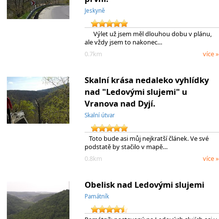
Jeskyně
Výlet už jsem měl dlouhou dobu v plánu,
ale vždy jsem to nakonec…
0.7km
více »
Skalní krása nedaleko vyhlídky
nad "Ledovými slujemi" u
Vranova nad Dyjí.
Skalní útvar
Toto bude asi můj nejkratší článek. Ve své
podstatě by stačilo v mapě…
0.8km
více »
Obelisk nad Ledovými slujemi
Památník