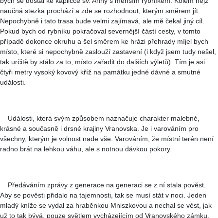
bych se dostal ke kapličce sv. Anny s menším rybníkem. Kolem nějž
naučná stezka prochází a zde se rozhodnout, kterým směrem jít.
Nepochybně i tato trasa bude velmi zajímavá, ale mě čekal jiný cíl.
Pokud bych od rybníku pokračoval severnější částí cesty, v tomto
případě dokonce okruhu a šel směrem ke hrázi přehrady míjel bych
místo, které si nepochybně zaslouží zastavení (i když jsem tudy nešel,
tak určitě by stálo za to, místo zařadit do dalších výletů). Tím je asi
čtyři metry vysoký kovový kříž na památku jedné dávné a smutné
události.
Události, která svým způsobem naznačuje charakter malebné,
krásné a současně i drsné krajiny Vranovska. Je i varováním pro
všechny, kterým je volnost nade vše. Varováním, že místní terén není
radno brát na lehkou váhu, ale s notnou dávkou pokory.
Předáváním zprávy z generace na generaci se z ní stala pověst.
Aby se pověsti přidalo na tajemnosti, tak se musí stát v noci. Jeden
mladý kníže se vydal za hraběnkou Mniszkovou a nechal se vést, jak
už to tak bývá, pouze světlem vycházejícím od Vranovského zámku.