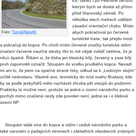
E8, taktéž i po Felicitině okruhu,
kterým bych se dostal až přímo
před Vranovský zámek. Po
několika stech metrech udělám
zásadní orientační chybu. Místo
abych pokračoval po červené
Foto:
TomášNejedlý
turistické trase, tak přejdu most
a pokračuji do kopce. Po chvíli místo červené značky turistické vidím
značení červené naučné stezky. Ani to mě nějak zvlášť netrkne, že je
něco špatně. Říkám si, že třeba jen klasický bílý, červený a zase bílý
pruh zapomněli označit. Stoupám do vcelku prudkého kopce. Nevadí
mi ani to, že jsem na opačné straně řeky, odkud se k „Ledovým slujím“
určitě nedostanu. Vlastně ano, teoreticky do míst svahu Braitavy, kde
by se podle jeskyňářů mělo nacházet zhruba pět vstupů do podzemí.
Prakticky to možné není, protože se jedná o území národního parku a
pochyb mimo značené cesty zde povolen není, jedná se i o klidové
území NP.
Stoupám stále více do kopce a vidím i ceduli národního parku a
také varování o padajících stromech i základních všeobecně známých