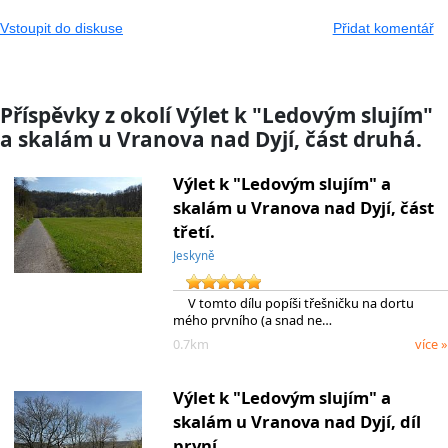
Vstoupit do diskuse
Přidat komentář
Příspěvky z okolí Výlet k "Ledovým slujím"
a skalám u Vranova nad Dyjí, část druhá.
Výlet k "Ledovým slujím" a
skalám u Vranova nad Dyjí, část
třetí.
Jeskyně
V tomto dílu popíši třešničku na dortu
mého prvního (a snad ne…
0.7km
více »
Výlet k "Ledovým slujím" a
skalám u Vranova nad Dyjí, díl
první.