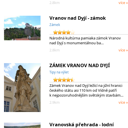
2.8km
více »
Vranov nad Dyjí - zámok
Zámek
Národná kultúrna pamiaka zámok Vranov
nad Dyjí s monumentálnou ba…
2.8km
více »
ZÁMEK VRANOV NAD DYJÍ
Tipy na výlet
Zámek Vranov nad Dyjí ležící na jižní hranici
českého státu asi 110 km od Vídně patří
k nejpozoruhodnějším světským stavbám…
2.9km
více »
Vranovská přehrada - lodní