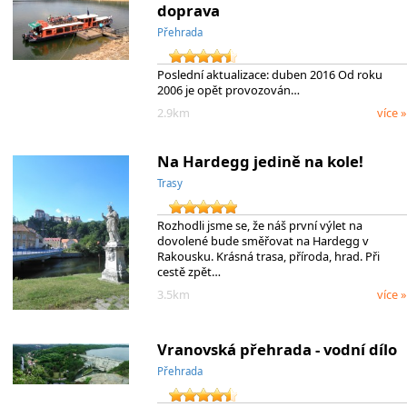
doprava
Přehrada
Poslední aktualizace: duben 2016 Od roku
2006 je opět provozován…
2.9km
více »
Na Hardegg jedině na kole!
Trasy
Rozhodli jsme se, že náš první výlet na
dovolené bude směřovat na Hardegg v
Rakousku. Krásná trasa, příroda, hrad. Při
cestě zpět…
3.5km
více »
Vranovská přehrada - vodní dílo
Přehrada