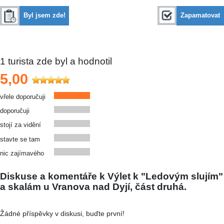
Byl jsem zde!
Zapamatovat
1
turista zde byl a hodnotil
5,00
vřele doporučuji
doporučuji
stojí za vidění
stavte se tam
nic zajímavého
Diskuse a komentáře k Výlet k "Ledovým slujím"
a skalám u Vranova nad Dyjí, část druhá.
Žádné příspěvky v diskusi, buďte první!