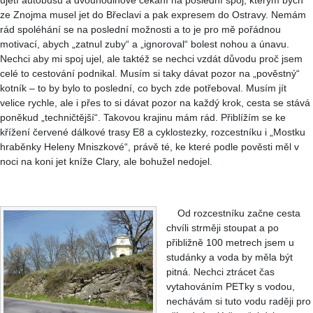
ujetí autobusu a dvouhodinové čekání na poslední spoj, kterým bych
ze Znojma musel jet do Břeclavi a pak expresem do Ostravy. Nemám
rád spoléhání se na poslední možnosti a to je pro mě pořádnou
motivací, abych „zatnul zuby“ a „ignoroval“ bolest nohou a únavu.
Nechci aby mi spoj ujel, ale taktéž se nechci vzdát důvodu proč jsem
celé to cestování podnikal. Musím si taky dávat pozor na „pověstný“
kotník – to by bylo to poslední, co bych zde potřeboval. Musím jít
velice rychle, ale i přes to si dávat pozor na každý krok, cesta se stává
poněkud „techničtější“. Takovou krajinu mám rád. Přiblížím se ke
křížení červené dálkové trasy E8 a cyklostezky, rozcestníku i „Mostku
hraběnky Heleny Mniszkové“, právě té, ke které podle pověsti měl v
noci na koni jet kníže Clary, ale bohužel nedojel.
Od rozcestníku začne cesta
chvíli strměji stoupat a po
přibližně 100 metrech jsem u
studánky a voda by měla být
pitná. Nechci ztrácet čas
vytahováním PETky s vodou,
nechávám si tuto vodu raději pro