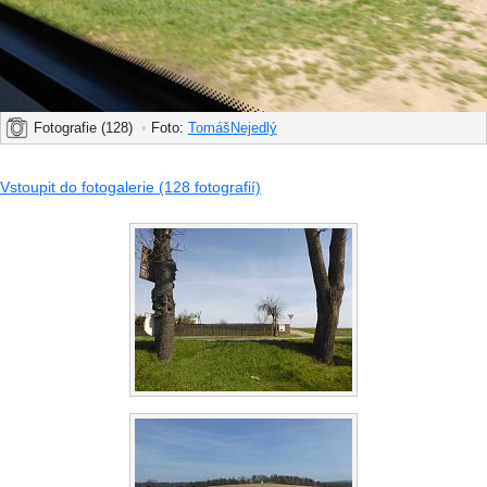
Fotografie (128)
•
Foto:
TomášNejedlý
Vstoupit do fotogalerie (128 fotografií)