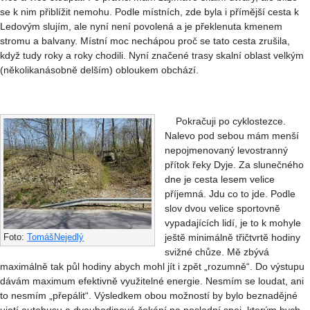
se k nim přiblížit nemohu. Podle místních, zde byla i přímější cesta k
Ledovým slujím, ale nyní není povolená a je překlenuta kmenem
stromu a balvany. Místní moc nechápou proč se tato cesta zrušila,
když tudy roky a roky chodili. Nyní značené trasy skalní oblast velkým
(několikanásobně delším) obloukem obchází.
Pokračuji po cyklostezce.
Nalevo pod sebou mám menší
nepojmenovaný levostranný
přítok řeky Dyje. Za slunečného
dne je cesta lesem velice
příjemná. Jdu co to jde. Podle
slov dvou velice sportovně
vypadajících lidí, je to k mohyle
ještě minimálně třičtvrtě hodiny
Foto:
TomášNejedlý
svižné chůze. Mě zbývá
maximálně tak půl hodiny abych mohl jít i zpět „rozumně“. Do výstupu
dávám maximum efektivně využitelné energie. Nesmím se loudat, ani
to nesmím „přepálit“. Výsledkem obou možností by bylo beznadějné