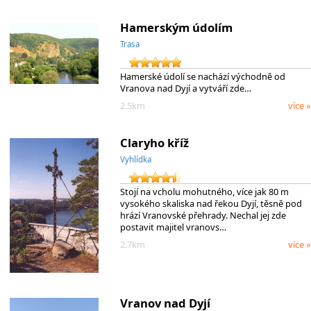
Hamerským údolím
Trasa
Hamerské údolí se nachází východně od
Vranova nad Dyjí a vytváří zde…
2.5km
více »
Claryho kříž
Vyhlídka
Stojí na vcholu mohutného, více jak 80 m
vysokého skaliska nad řekou Dyjí, těsně pod
hrází Vranovské přehrady. Nechal jej zde
postavit majitel vranovs…
2.7km
více »
Vranov nad Dyjí