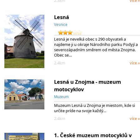
2.3km
více »
Lesná
Vesnice
Lesná je nevelká obec s 290 obyvateli a
najdeme ji u okraje Národního parku Podyjí a
severozápadním směrem od města Znojma.
Obec se…
2.4km
více »
Lesná u Znojma - muzeum
motocyklov
Muzeum
Muzeum Lesná u Znojma je miestom, kde si
určite príde na svoje každý…
2.4km
více »
1. České muzeum motocyklů v