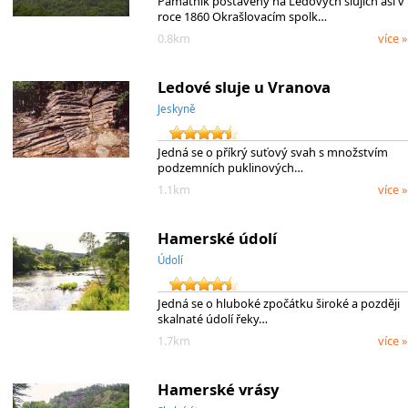
Památník postavený na Ledových slujích asi v
roce 1860 Okrašlovacím spolk…
0.8km
více »
Ledové sluje u Vranova
Jeskyně
Jedná se o příkrý suťový svah s množstvím
podzemních puklinových…
1.1km
více »
Hamerské údolí
Údolí
Jedná se o hluboké zpočátku široké a později
skalnaté údolí řeky…
1.7km
více »
Hamerské vrásy