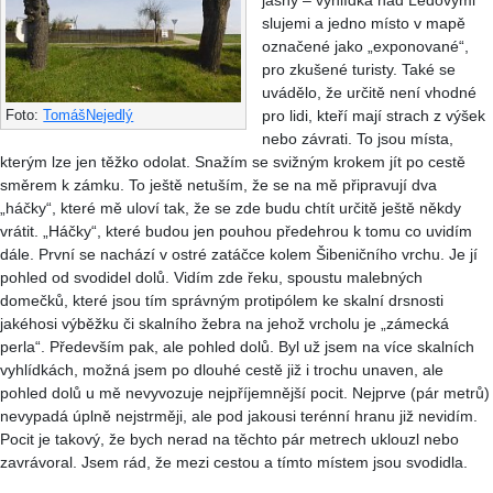
jasný – vyhlídka nad Ledovými
slujemi a jedno místo v mapě
označené jako „exponované“,
pro zkušené turisty. Také se
uvádělo, že určitě není vhodné
pro lidi, kteří mají strach z výšek
Foto:
TomášNejedlý
nebo závrati. To jsou místa,
kterým lze jen těžko odolat. Snažím se svižným krokem jít po cestě
směrem k zámku. To ještě netuším, že se na mě připravují dva
„háčky“, které mě uloví tak, že se zde budu chtít určitě ještě někdy
vrátit. „Háčky“, které budou jen pouhou předehrou k tomu co uvidím
dále. První se nachází v ostré zatáčce kolem Šibeničního vrchu. Je jí
pohled od svodidel dolů. Vidím zde řeku, spoustu malebných
domečků, které jsou tím správným protipólem ke skalní drsnosti
jakéhosi výběžku či skalního žebra na jehož vrcholu je „zámecká
perla“. Především pak, ale pohled dolů. Byl už jsem na více skalních
vyhlídkách, možná jsem po dlouhé cestě již i trochu unaven, ale
pohled dolů u mě nevyvozuje nejpříjemnější pocit. Nejprve (pár metrů)
nevypadá úplně nejstrměji, ale pod jakousi terénní hranu již nevidím.
Pocit je takový, že bych nerad na těchto pár metrech uklouzl nebo
zavrávoral. Jsem rád, že mezi cestou a tímto místem jsou svodidla.