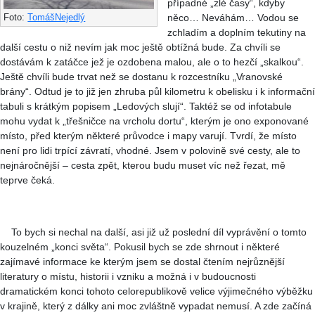
případné „zlé časy“, kdyby
něco… Neváhám… Vodou se
Foto:
TomášNejedlý
zchladím a doplním tekutiny na
další cestu o niž nevím jak moc ještě obtížná bude. Za chvíli se
dostávám k zatáčce jež je ozdobena malou, ale o to hezčí „skalkou“.
Ještě chvíli bude trvat než se dostanu k rozcestníku „Vranovské
brány“. Odtud je to již jen zhruba půl kilometru k obelisku i k informační
tabuli s krátkým popisem „Ledových slují“. Taktéž se od infotabule
mohu vydat k „třešničce na vrcholu dortu“, kterým je ono exponované
místo, před kterým některé průvodce i mapy varují. Tvrdí, že místo
není pro lidi trpící závratí, vhodné. Jsem v polovině své cesty, ale to
nejnáročnější – cesta zpět, kterou budu muset víc než řezat, mě
teprve čeká.
To bych si nechal na další, asi již už poslední díl vyprávění o tomto
kouzelném „konci světa“. Pokusil bych se zde shrnout i některé
zajímavé informace ke kterým jsem se dostal čtením nejrůznější
literatury o místu, historii i vzniku a možná i v budoucnosti
dramatickém konci tohoto celorepublikově velice výjimečného výběžku
v krajině, který z dálky ani moc zvláštně vypadat nemusí. A zde začíná