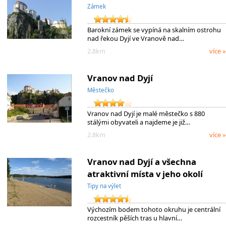
Zámek
Barokní zámek se vypíná na skalním ostrohu
nad řekou Dyjí ve Vranově nad…
2.8km
více »
Vranov nad Dyjí
Městečko
Vranov nad Dyjí je malé městečko s 880
stálými obyvateli a najdeme je již…
2.8km
více »
Vranov nad Dyjí a všechna
atraktivní místa v jeho okolí
Tipy na výlet
Výchozím bodem tohoto okruhu je centrální
rozcestník pěších tras u hlavní…