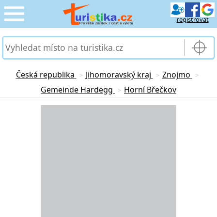
registrovat
CESTOVÁNÍ
›
SLUŽBY & DOPRAVA
›
Česká republika
Jihomoravský kraj
Znojmo
>
>
>
Gemeinde Hardegg
Horní Břečkov
>
PRO TURISTY
›
Loading...
MOJE TURISTIKA
›