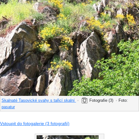
Skalnaté Tasovické svahy s tařicí skalní
•
Fotografie (3)
•
Foto:
pasatur
Vstoupit do fotogalerie (3 fotografií)