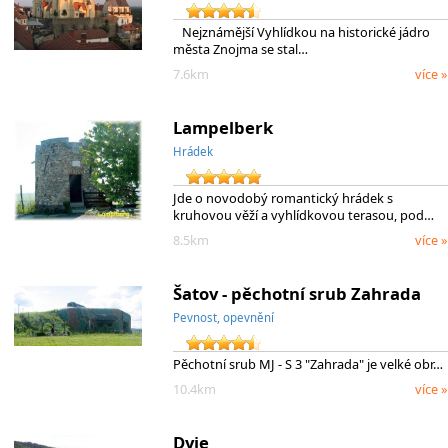
Nejznámější Vyhlídkou na historické jádro
města Znojma se stal…
7.6km
více »
Lampelberk
Hrádek
Jde o novodobý romantický hrádek s
kruhovou věží a vyhlídkovou terasou, pod…
8.5km
více »
Šatov - pěchotní srub Zahrada
Pevnost, opevnění
Pěchotní srub MJ - S 3 "Zahrada" je velké obr…
10.4km
více »
Dyje