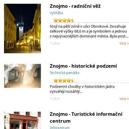
Znojmo - radniční věž
Vyhlídka
Stojí na pěší zóně v ulici Obrokové. Dosahuje
celkové výšky 68,6 m a je symbolem a jednou
z nejvýraznějších dominant města. Byla post…
7.2km
více »
Znojmo - historické podzemí
Technická památka
Podzemní chodby v historickém jádru
vytvářejí rozsáhlý…
7.2km
více »
Znojmo - Turistické informační
centrum
Infocentrum