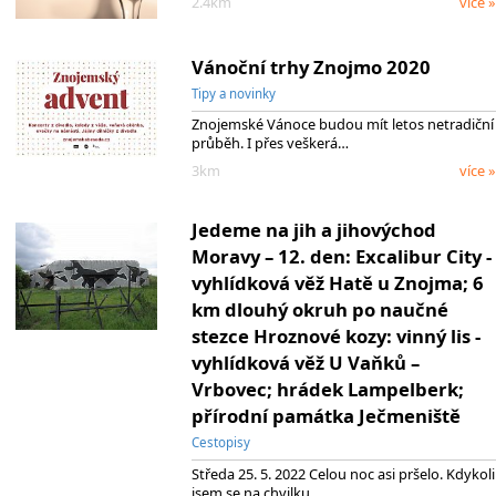
2.4km
více »
Vánoční trhy Znojmo 2020
Tipy a novinky
Znojemské Vánoce budou mít letos netradiční
průběh. I přes veškerá…
3km
více »
Jedeme na jih a jihovýchod
Moravy – 12. den: Excalibur City -
vyhlídková věž Hatě u Znojma; 6
km dlouhý okruh po naučné
stezce Hroznové kozy: vinný lis -
vyhlídková věž U Vaňků –
Vrbovec; hrádek Lampelberk;
přírodní památka Ječmeniště
Cestopisy
Středa 25. 5. 2022 Celou noc asi pršelo. Kdykoli
jsem se na chvilku…