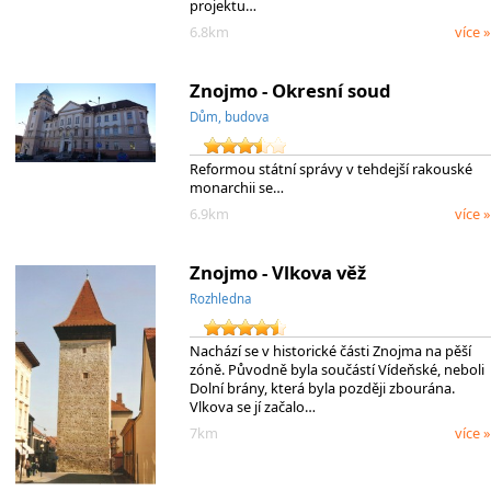
projektu…
6.8km
více »
Znojmo - Okresní soud
Dům, budova
Reformou státní správy v tehdejší rakouské
monarchii se…
6.9km
více »
Znojmo - Vlkova věž
Rozhledna
Nachází se v historické části Znojma na pěší
zóně. Původně byla součástí Vídeňské, neboli
Dolní brány, která byla později zbourána.
Vlkova se jí začalo…
7km
více »