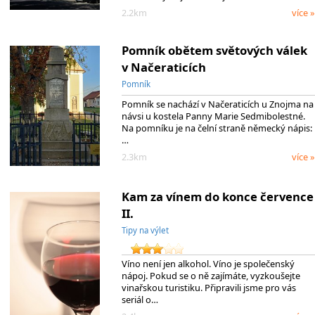
2.2km
více »
Pomník obětem světových válek
v Načeraticích
Pomník
Pomník se nachází v Načeraticích u Znojma na
návsi u kostela Panny Marie Sedmibolestné.
Na pomníku je na čelní straně německý nápis:
…
2.3km
více »
Kam za vínem do konce července
II.
Tipy na výlet
Víno není jen alkohol. Víno je společenský
nápoj. Pokud se o ně zajímáte, vyzkoušejte
vinařskou turistiku. Připravili jsme pro vás
seriál o…