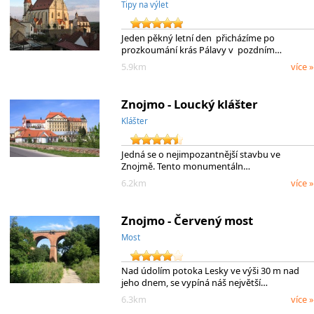
Tipy na výlet
Jeden pěkný letní den přicházíme po
prozkoumání krás Pálavy v pozdním…
5.9km
více »
Znojmo - Loucký klášter
Klášter
Jedná se o nejimpozantnější stavbu ve
Znojmě. Tento monumentáln…
6.2km
více »
Znojmo - Červený most
Most
Nad údolím potoka Lesky ve výši 30 m nad
jeho dnem, se vypíná náš největší…
6.3km
více »