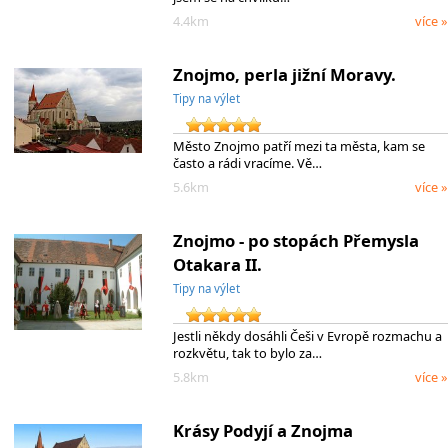
4.4km
více »
Znojmo, perla jižní Moravy.
Tipy na výlet
Město Znojmo patří mezi ta města, kam se
často a rádi vracíme. Vě…
5.6km
více »
Znojmo - po stopách Přemysla
Otakara II.
Tipy na výlet
Jestli někdy dosáhli Češi v Evropě rozmachu a
rozkvětu, tak to bylo za…
5.8km
více »
Krásy Podyjí a Znojma