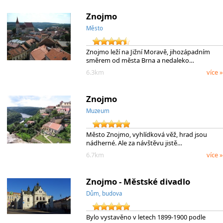
Znojmo
Město
Znojmo leží na Jižní Moravě, jihozápadním
směrem od města Brna a nedaleko…
6.3km
více »
Znojmo
Muzeum
Město Znojmo, vyhlídková věž, hrad jsou
nádherné. Ale za návštěvu jistě…
6.7km
více »
Znojmo - Městské divadlo
Dům, budova
Bylo vystavěno v letech 1899-1900 podle