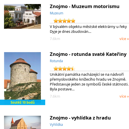
Znojmo - Muzeum motorismu
Muzeum
V bývalém objektu městské elektrárny u řeky
Dyje je dnes zbudován…
7.6km
více »
Znojmo - rotunda svaté Kateřiny
Rotunda
Unikátní památka nacházející se na nádvoří
přemyslovského knížecího hradu ve Znojmě.
Představuje jeden ze symbolů české státnosti.
Byla postave…
7.6km
více »
Soutěž 10 bodů
Znojmo - vyhlídka z hradu
Vyhlídka