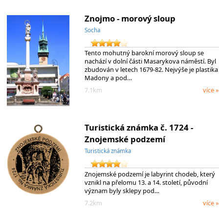
Znojmo - morový sloup
Socha
Tento mohutný barokní morový sloup se
nachází v dolní části Masarykova náměstí. Byl
zbudován v letech 1679-82. Nejvýše je plastika
Madony a pod…
7.1km
více »
Turistická známka č. 1724 -
Znojemské podzemí
Turistická známka
Znojemské podzemí je labyrint chodeb, který
vznikl na přelomu 13. a 14. století, původní
význam byly sklepy pod…
7.2km
více »