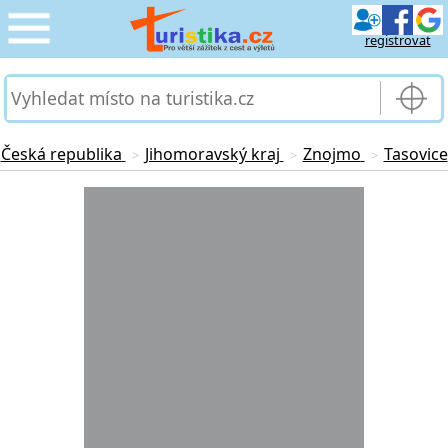
registrovat
CESTOVÁNÍ
›
SLUŽBY & DOPRAVA
›
Česká republika
Jihomoravský kraj
Znojmo
Tasovice
>
>
>
PRO TURISTY
Loading...
›
MOJE TURISTIKA
›