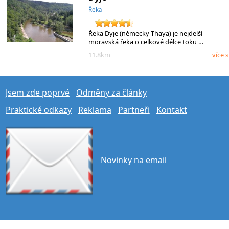
Řeka
Řeka Dyje (německy Thaya) je nejdelší
moravská řeka o celkové délce toku …
11.8km
více »
Jsem zde poprvé
Odměny za články
Praktické odkazy
Reklama
Partneři
Kontakt
Novinky na email