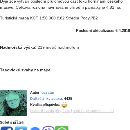
Dyje zde vytváří poslední průlomovou část toku horninami českého
masívu. Celková rozloha navrhované přírodní památky je 4,81 ha.
Turistická mapa KČT 1:50 000 č.82 Střední Podyjí/B2
Poslední aktualizace: 6.4.2019
Nadmořská výška:
219 metrů nad mořem
Tasovické svahy
na mapě
Autor:
pasatur
Další články autora:
4425
Kvalita příspěvku:
hodnotit kvalitu příspěvku
|
nahlásit příspěvek redakci
Sdílet s přáteli