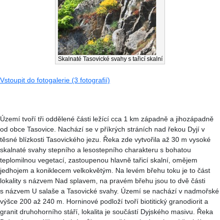
Skalnaté Tasovické svahy s tařicí skalní
Vstoupit do fotogalerie (3 fotografií)
Území tvoří tři oddělené části ležící cca 1 km západně a jihozápadně
od obce Tasovice. Nachází se v příkrých stráních nad řekou Dyjí v
těsné blízkosti Tasovického jezu. Řeka zde vytvořila až 30 m vysoké
skalnaté svahy stepního a lesostepního charakteru s bohatou
teplomilnou vegetací, zastoupenou hlavně tařicí skalní, omějem
jedhojem a koniklecem velkokvětým. Na levém břehu toku je to část
lokality s názvem Nad splavem, na pravém břehu jsou to dvě části
s názvem U salaše a Tasovické svahy. Území se nachází v nadmořské
výšce 200 až 240 m. Horninové podloží tvoří biotitický granodiorit a
granit druhohorního stáří, lokalita je součástí Dyjského masivu. Řeka