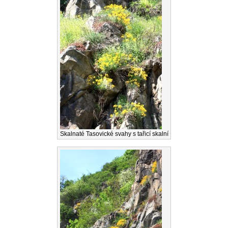
Skalnaté Tasovické svahy s tařicí skalní