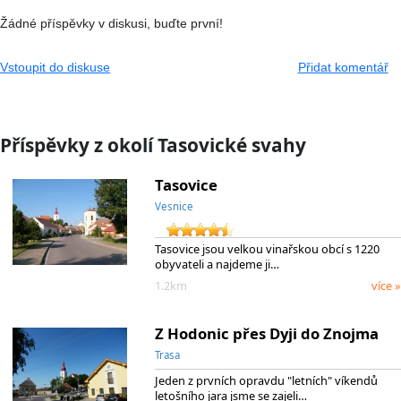
Žádné příspěvky v diskusi, buďte první!
Vstoupit do diskuse
Přidat komentář
Příspěvky z okolí Tasovické svahy
Tasovice
Vesnice
Tasovice jsou velkou vinařskou obcí s 1220
obyvateli a najdeme ji…
1.2km
více »
Z Hodonic přes Dyji do Znojma
Trasa
Jeden z prvních opravdu "letních" víkendů
letošního jara jsme se zajeli…