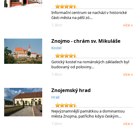
Informační centrum se nachází v historické
části města na pěší zó…
7.3km
více »
Znojmo - chrám sv. Mikuláše
Kostel
Gotický kostel na románských základech byl
budovaný od poloviny…
7.4km
více »
Znojemský hrad
Hrad
Nejvýznamnější památkou a dominantou
města Znojma, patřícího kdysi českým…
7.6km
více »