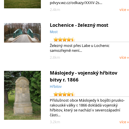
pdvyv.wz.cz/odkazy/XXXV-2s…
2.4km
více »
Lochenice - železný most
Most
Železný most přes Labe u Lochenic
samozřejmě není…
2.8km
více »
Máslojedy - vojenský hřbitov
bitvy r. 1866
Hřbitov
Příslušnost obce Máslojedy k bojišti prusko-
rakouské války r. 1866 dokládá vojenský
hřbitov, který se nachází v severozápadní
části…
3.2km
více »