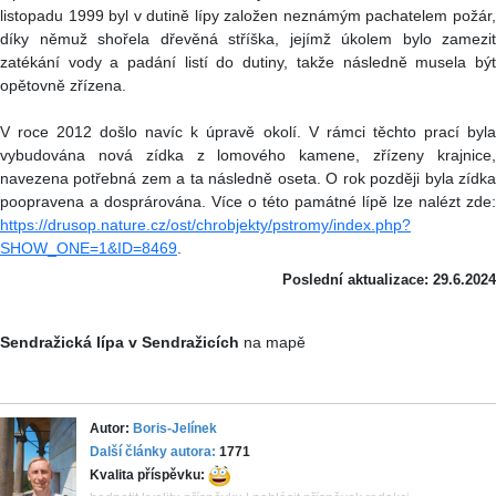
listopadu 1999 byl v dutině lípy založen neznámým pachatelem požár,
díky němuž shořela dřevěná stříška, jejímž úkolem bylo zamezit
zatékání vody a padání listí do dutiny, takže následně musela být
opětovně zřízena.
V roce 2012 došlo navíc k úpravě okolí. V rámci těchto prací byla
vybudována nová zídka z lomového kamene, zřízeny krajnice,
navezena potřebná zem a ta následně oseta. O rok později byla zídka
poopravena a dosprárována. Více o této památné lípě lze nalézt zde:
https://drusop.nature.cz/ost/chrobjekty/pstromy/index.php?
SHOW_ONE=1&ID=8469
.
Poslední aktualizace: 29.6.2024
Sendražická lípa v Sendražicích
na mapě
Autor:
Boris-Jelínek
Další články autora:
1771
Kvalita příspěvku: