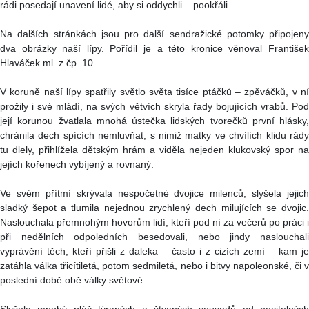
rádi posedají unavení lidé, aby si oddychli – pookřáli.
Na dalších stránkách jsou pro další sendražické potomky připojeny
dva obrázky naší lípy. Pořídil je a této kronice věnoval František
Hlaváček ml. z čp. 10.
V koruně naší lípy spatřily světlo světa tisíce ptáčků – zpěváčků, v ní
prožily i své mládí, na svých větvích skryla řady bojujících vrabů. Pod
její korunou žvatlala mnohá ústečka lidských tvorečků první hlásky,
chránila dech spících nemluvňat, s nimiž matky ve chvílích klidu rády
tu dlely, přihlížela dětským hrám a viděla nejeden klukovský spor na
jejích kořenech vybíjený a rovnaný.
Ve svém přítmí skrývala nespočetné dvojice milenců, slyšela jejich
sladký šepot a tlumila nejednou zrychlený dech milujících se dvojic.
Naslouchala přemnohým hovorům lidí, kteří pod ní za večerů po práci i
při nedělních odpoledních besedovali, nebo jindy naslouchali
vyprávění těch, kteří přišli z daleka – často i z cizích zemí – kam je
zatáhla válka třicítiletá, potom sedmiletá, nebo i bitvy napoleonské, či v
poslední době obě války světové.