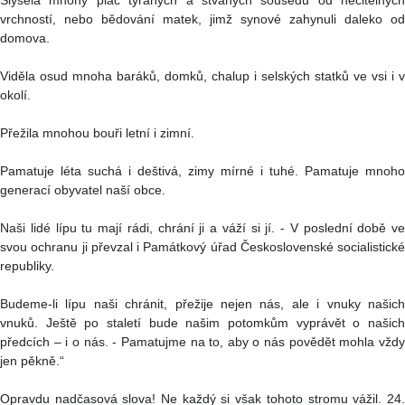
Slyšela mnohý pláč týraných a štvaných sousedů od necitelných
vrchností, nebo bědování matek, jimž synové zahynuli daleko od
domova.
Viděla osud mnoha baráků, domků, chalup i selských statků ve vsi i v
okolí.
Přežila mnohou bouři letní i zimní.
Pamatuje léta suchá i deštivá, zimy mírné i tuhé. Pamatuje mnoho
generací obyvatel naší obce.
Naši lidé lípu tu mají rádi, chrání ji a váží si jí. - V poslední době ve
svou ochranu ji převzal i Památkový úřad Československé socialistické
republiky.
Budeme-li lípu naši chránit, přežije nejen nás, ale i vnuky našich
vnuků. Ještě po staletí bude našim potomkům vyprávět o našich
předcích – i o nás. - Pamatujme na to, aby o nás povědět mohla vždy
jen pěkně.“
Opravdu nadčasová slova! Ne každý si však tohoto stromu vážil. 24.