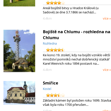
Areál bojiště bitvy u Hradce Králové (u
Sadové) ze dne 3.7.1866 se nachází…
4.4km
více »
Bojiště na Chlumu - rozhledna na
Chlumu
Rozhledna
Ke konci 19. století, kdy na bojišti vzniklo větší
množství pomníků nechal dobřenický statkář
Karel Weinrich roku 1894 postavit na…
4.4km
více »
Smiřice
Kostel
Základní kámen byl položen roku 1699. Stavba
však byla roku 1700 přerušen…
4.6km
více »