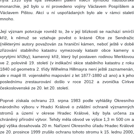
října 1918 byla lípa svědkem pálení všech symbolů habsburské
monarchie, jež bylo u ní provedeno vojíny Václavem Pospíšilem a
Václavem Pištou. Akcí u ní uspořádaných bylo ale v rámci staletí
mnoho.
Její význam potvrzuje rovněž to, že v její blízkosti se nachází smírčí
kříž, k němuž se vztahuje pověst o krásné Ofce ze Sendražic
(některými autory považován za hraniční kámen, neboť ještě v době
zřizování stabilního katastru vymezovaly katastr obce kameny s
vyrytými křížky); kamenný kříž, který byl postaven rodinou Merklovou
ve 2. polovině 19. století (v indikační skice stabilního katastru z roku
1840 od geometra 2. třídy Wilhelma Hillmayra není ještě zaznamenán,
ale v mapě III. vojenského mapování z let 1877-1880 už ano) a k jeho
poslednímu zrestaurování došlo v roce 2012 a zvonička Církve
československé ze 20. let 20. století.
Poprvé získala ochranu 23. srpna 1983 podle vyhlášky Okresního
národního výboru v Hradci Králové o zvláštní ochraně významných
stromů a území v okrese Hradec Králové, kdy byla určena za
chráněný přírodní výtvor. Tehdy měla obvod ve výšce 1,3 m 500 cm a
její výška dosahovala 20 m. Nařízení Okresního úřadu Hradec Králové
ze 20. prosince 1999 zrušilo ochranu tohoto stromu k 15. lednu 2000,