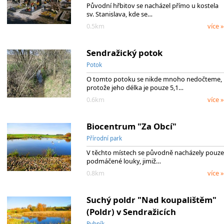
Původní hřbitov se nacházel přímo u kostela
sv. Stanislava, kde se…
0.5km
více »
Sendražický potok
Potok
O tomto potoku se nikde mnoho nedočteme,
protože jeho délka je pouze 5,1…
0.6km
více »
Biocentrum "Za Obcí"
Přírodní park
V těchto místech se původně nacházely pouze
podmáčené louky, jimiž…
0.8km
více »
Suchý poldr "Nad koupalištěm"
(Poldr) v Sendražicích
Rybník