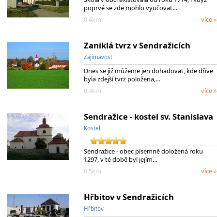
poprvé se zde mohlo vyučovat…
0.4km
více »
Zaniklá tvrz v Sendražicích
Zajímavost
Dnes se již můžeme jen dohadovat, kde dříve
byla zdejší tvrz položena,…
0.4km
více »
Sendražice - kostel sv. Stanislava
Kostel
Sendražice - obec písemně doložená roku
1297, v té době byl jejím…
0.5km
více »
Hřbitov v Sendražicích
Hřbitov