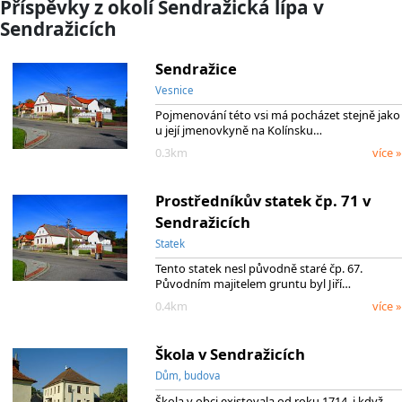
Příspěvky z okolí Sendražická lípa v
Sendražicích
Sendražice
Vesnice
Pojmenování této vsi má pocházet stejně jako
u její jmenovkyně na Kolínsku…
0.3km
více »
Prostředníkův statek čp. 71 v
Sendražicích
Statek
Tento statek nesl původně staré čp. 67.
Původním majitelem gruntu byl Jiří…
0.4km
více »
Škola v Sendražicích
Dům, budova
Škola v obci existovala od roku 1714, i když