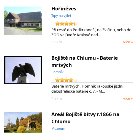
Hořiněves
Tipy na výlet
Při cestě do Podkrkonoší, na Zvičinu, nebo do
ZOO ve Dvoře Králové nad…
3.5km
více »
Bojiště na Chlumu - Baterie
mrtvých
Pomník
Baterie mrtvých. Pomník rakouské jízdní
dělostřelecké baterie č. 7. - M…
4.2km
více »
Areál Bojiště bitvy r.1866 na
Chlumu
Muzeum