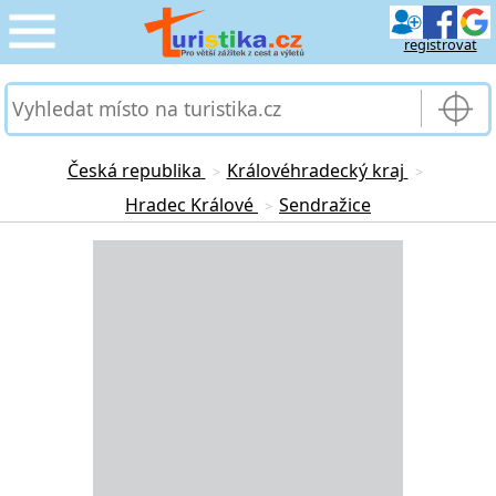
registrovat
CESTOVÁNÍ
›
SLUŽBY & DOPRAVA
›
Česká republika
Královéhradecký kraj
>
>
Hradec Králové
Sendražice
>
PRO TURISTY
›
Loading...
MOJE TURISTIKA
›