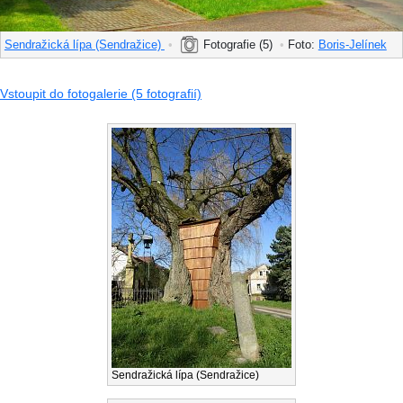
Sendražická lípa (Sendražice)
•
Fotografie (5)
•
Foto:
Boris-Jelínek
Vstoupit do fotogalerie (5 fotografií)
Sendražická lípa (Sendražice)