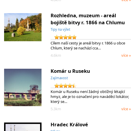
Rozhledna, muzeum - areál
bojiště bitvy r. 1866 na Chlumu
Tipy na výlet
Cílem naší cesty je areál bitvy r. 1866 u obce
Chlum, který se nachází cca…
4.6km
více »
Komár u Ruseku
Zajímavost
Komár u Ruseku není žádný obtížný létající
hmyz, ale je to označení pro naváděcí lokátor,
který se…
5.3km
více »
Hradec Králové