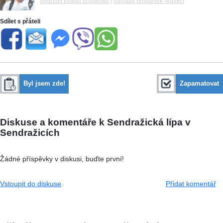
hodnotit kvalitu příspěvku
|
nahlásit příspěvek redakci
Sdílet s přáteli
Byl jsem zde!
Zapamatovat
Diskuse a komentáře k Sendražická lípa v
Sendražicích
Žádné příspěvky v diskusi, buďte první!
Vstoupit do diskuse
Přidat komentář