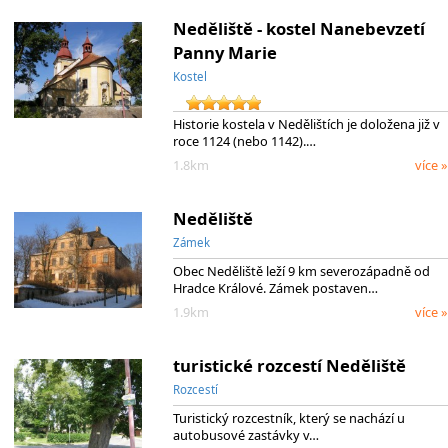
Neděliště - kostel Nanebevzetí
Panny Marie
Kostel
Historie kostela v Nedělištích je doložena již v
roce 1124 (nebo 1142).…
1.8km
více »
Neděliště
Zámek
Obec Neděliště leží 9 km severozápadně od
Hradce Králové. Zámek postaven…
1.9km
více »
turistické rozcestí Neděliště
Rozcestí
Turistický rozcestník, který se nachází u
autobusové zastávky v…