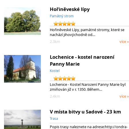
Hořiněveské lípy
Památný strom
Hořiněveské Lípy, památné stromy, které se
nachází jihovýchodně od…
2.3km
více »
Lochenice - kostel narození
Panny Marie
Kostel
Lochenice - Kostel Narození Panny Marie byl
zmiňován již v r. 1350. Během…
2.4km
více »
V místa bitvy u Sadové - 23 km
Trasa
Popis trasy naleznete na adrese:http://ondra-