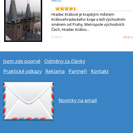
Město
Hradec Králové je krajským městem
Královehradeckého kraje a leží východním
směrem od Prahy. Metropole východních
Čech, Hradec Králov…
9.4km
více »
Jsem zde poprvé
Odměny za články
Praktické odkazy
Reklama
Partneři
Kontakt
Novinky na email