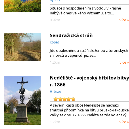
Situace s hospodařením s vodou v krajině
nabývá dnes velkého významu, a to…
0.9km
více »
Sendražická stráň
Kopec
Jde o zalesněnou stráň složenou z turonských
slínovců a vápenců, jež se…
1.2km
více »
Neděliště - vojenský hřbitov bitvy
r. 1866
Hřbitov
V severní části obce Neděliště se nachází
smutná připomínka na bitvu prusko-rakouské
války ze dne 3.7.1866. Nalézá se zde vojenský…
1.7km
více »