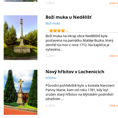
1.9km
více »
Boží muka u Nedělišť
Boží muka
Boží muka na okraji obce Neděliště byla
postavena na památku Matěje Buzka, který
zemřel na mor v roce 1712. Na kapličce je
vytesána…
2.2km
více »
Nový hřbitov v Lochenicích
Hřbitov
Původní pohřebiště bylo u kostela Narození
Panny Marie, kam od roku 1781, kdy byl
zrušen starý hřbitov na Mýtském podměstí
(dnešním …
2.2km
více »