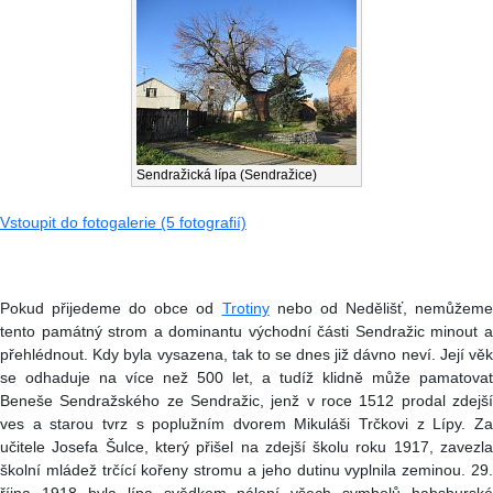
Sendražická lípa (Sendražice)
Vstoupit do fotogalerie (5 fotografií)
Pokud přijedeme do obce od
Trotiny
nebo od Nedělišť, nemůžem
tento památný strom a dominantu východní části Sendražic minout a
přehlédnout. Kdy byla vysazena, tak to se dnes již dávno neví. Její věk
se odhaduje na více než 500 let, a tudíž klidně může pamatovat
Beneše Sendražského ze Sendražic, jenž v roce 1512 prodal zdejší
ves a starou tvrz s poplužním dvorem Mikuláši Trčkovi z Lípy. Za
učitele Josefa Šulce, který přišel na zdejší školu roku 1917, zavezla
školní mládež trčící kořeny stromu a jeho dutinu vyplnila zeminou. 29.