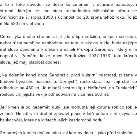
a to z toho důvodu, že došlo ke změnám v ochraně památných
stromů, kterým se lípa stala rozhodnutím Městského úřadu ve
Smiřicích ze 7. srpna 1998 s účinností od 28. srpna téhož roku. To již
měla 530 cm v obvodu.
Co se týká onoho stromu, ať již jde o lípu srdčitou, či lípu malolistou,
neboť různí autoři se neshodnou na tom, o jaký druh jde, bude nejlépe
dát slovo obecnímu kronikáři a učiteli Prokopu Šarounovi, který o ní
napsal v „Pamětní knize obce Sendražice 1937-1973“ tato krásná
slova, jež mají platnost dodnes:
„Na dolením konci obce Sendražic, proti Kulturní místnosti, zřízené v
budově bývalého hostince „u Černých“, roste stará lípa. Její stáří se
odhaduje na 450 let. Je mladší sestrou lip u Hoříněvsi „na Tumlacích“
rostoucích, jejichž věk je odhadován na více než 500 let.
Její kmen je od nepaměti dutý, ale mohutná její koruna rok co rok je
zelená. Hnízdí v ní drobní zpěvaví ptáci, v létě potom z ní ozývá se
bzukot včel, které na květech jejích každoročně hodují.
Za parných letních dnů ve stínu její koruny dnes – jako před staletími –