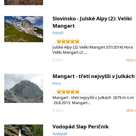
Slovinsko - Julské Alpy (2): Veliki
Mangart
Pohoří
Julské Alpy (2): Veliki Mangart (07/2014) Hora
Veliki Mangart (2 …
9.1km
více »
Mangart - třetí nejvyšší v Julkách
Hora
Mangart - třetí nejvyšší v Julkách 2679 m n.m
29.8.2013 Mangart…
9.2km
více »
Vodopád Slap Peričnik
Vodopád