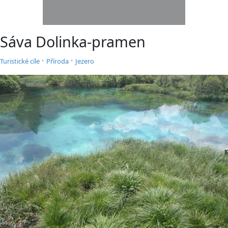
Sáva Dolinka-pramen
•
•
Turistické cíle
Příroda
Jezero