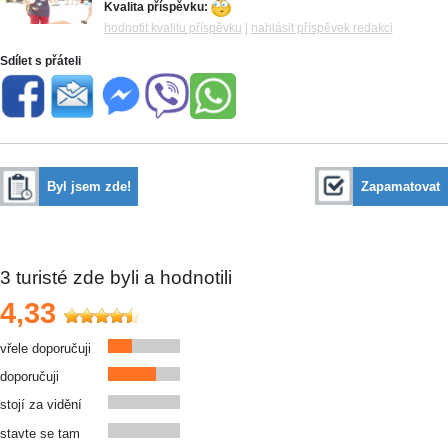
Kvalita příspěvku:
hodnotit kvalitu příspěvku
|
nahlásit příspěvek redakci
Sdílet s přáteli
Byl jsem zde!
Zapamatovat
3
turisté zde byli a hodnotili
4,33
vřele doporučuji
doporučuji
stojí za vidění
stavte se tam