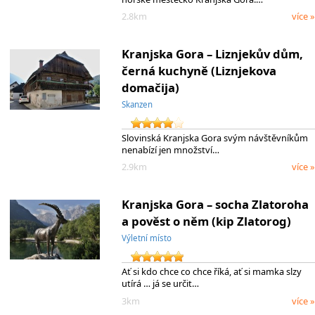
2.8km
více »
Kranjska Gora – Liznjekův dům,
černá kuchyně (Liznjekova
domačija)
Skanzen
Slovinská Kranjska Gora svým návštěvníkům
nenabízí jen množství…
2.9km
více »
Kranjska Gora – socha Zlatoroha
a pověst o něm (kip Zlatorog)
Výletní místo
Ať si kdo chce co chce říká, ať si mamka slzy
utírá … já se určit…
3km
více »