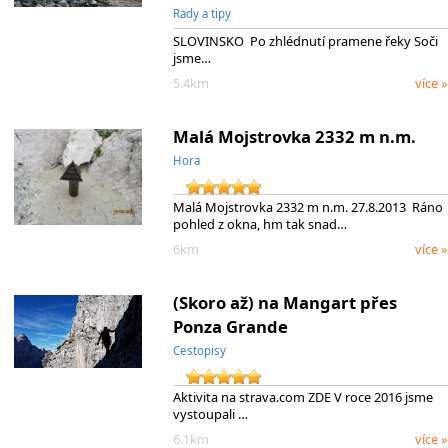
Rady a tipy
SLOVINSKO Po zhlédnutí pramene řeky Soči
jsme…
5.4km
více »
Malá Mojstrovka 2332 m n.m.
Hora
Malá Mojstrovka 2332 m n.m. 27.8.2013 Ráno
pohled z okna, hm tak snad…
6km
více »
(Skoro až) na Mangart přes
Ponza Grande
Cestopisy
Aktivita na strava.com ZDE V roce 2016 jsme
vystoupali …
6.1km
více »