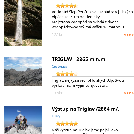
Vodopád Slap Peričnik sa nachádza v Julských
Alpách asi 5 km od dedinky
Mojstrana.Vodopád sa skladá z dvoch
vodopádov-horný má výšku 16 metrov a…
12.1km
více »
TRIGLAV - 2865 m.n.m.
Cestopisy
Triglav, nejvyšší vrchol Julských Alp. Svou
výškou ničím vyjímečný, výstu…
13.5km
více »
Výstup na Triglav /2864 m/.
Trasy
Náš výstup na Triglav jsme pojali jako