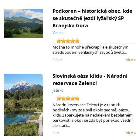
Podkoren – historická obec, kde
se skutečně jezdí lyžařský SP
Kranjska Gora
Vesnice
Možná to mnohé překvapí, ale skutečným
středobodem věhlasných závodů Světo…
0.6km
více »
Slovinská oáza klidu - Národní
rezervace Zelenci
Jezírko
Národní rezervace Zelenci je v ranních
hodinách (my zde byli okolo sedmé) oázou
klidu.Zaparkujete na nedalekém bezplatném
parkovišti a okolí se zdá být poněkud všední,
ale stačí…
1km
více »