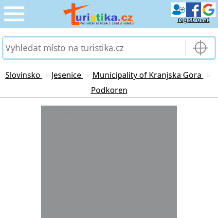
registrovat
CESTOVÁNÍ
›
SLUŽBY & DOPRAVA
›
Slovinsko
Jesenice
Municipality of Kranjska Gora
>
>
>
Podkoren
PRO TURISTY
›
Loading...
MOJE TURISTIKA
›