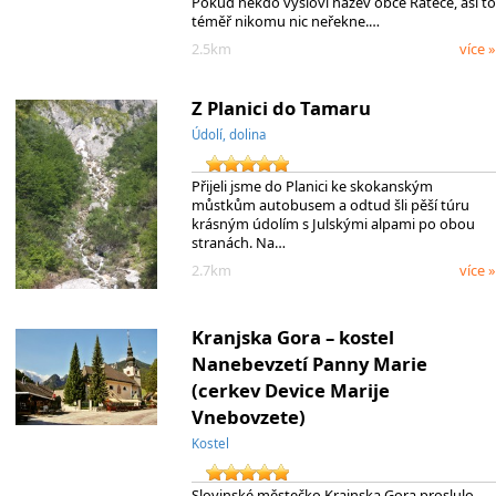
Pokud někdo vysloví název obce Rateče, asi to
téměř nikomu nic neřekne.…
2.5km
více »
Z Planici do Tamaru
Údolí, dolina
Přijeli jsme do Planici ke skokanským
můstkům autobusem a odtud šli pěší túru
krásným údolím s Julskými alpami po obou
stranách. Na…
2.7km
více »
Kranjska Gora – kostel
Nanebevzetí Panny Marie
(cerkev Device Marije
Vnebovzete)
Kostel
Slovinské městečko Krajnska Gora proslulo