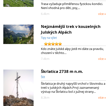
Trasa vyžaduje přiměřenou fyzickou kondici.
Není vhodná pro děti, psy,…
6.4km
více »
Nejznámější trek v kouzelných
Julských Alpách
Tipy na výlet
Kdo znáte Julské alpy jistě mi dáte za pravdu,
chození v těchto…
7.4km
více »
Škrlatica 2738 m n.m.
Štít
Škrlatica je druhý najvyšší vrchol v Slovinsku a
tretí v Julských Alpách.Prvý zaznamenaný
výstup na Škrlaticu bol z južnej strany…
8.3km
více »