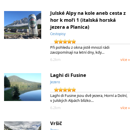
Julské Alpy na kole aneb cesta z
hor k moři 1 (italská horská
jezera a Planica)
Cestopisy
Při pohledu z okna jistě mnozí rádi
zavzpomínají na letní dny, kdy…
6.2km
více »
Laghi di Fusine
Jezero
Laghi di Fusine jsou dvě jezera, Horní a Dolní,
v Julských Alpách blízko…
6.2km
více »
Vršič