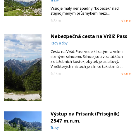
Trasy
Vršič je malý nenápadný "kopeček" nad
stejnojmeným průsmykem mezi…
6.3km
více »
Nebezpečná cesta na Vršič Pass
Rady a tipy
Cesta na Vršič Pass vede klikatými a velmi
strmými silnicemi. Silnice jsou v zatáčkách
z dlažebních kostek, zbytek je asfaltový.
V některých místech je silnice tak strmá …
6.4km
více »
Výstup na Prisank (Prisojnik)
2547 m.n.m.
Trasy