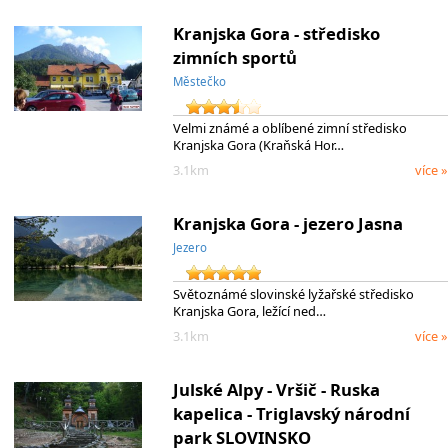
Kranjska Gora - středisko
zimních sportů
Městečko
Velmi známé a oblíbené zimní středisko
Kranjska Gora (Kraňská Hor…
3.1km
více »
Kranjska Gora - jezero Jasna
Jezero
Světoznámé slovinské lyžařské středisko
Kranjska Gora, ležící ned…
3.1km
více »
Julské Alpy - Vršič - Ruska
kapelica - Triglavský národní
park SLOVINSKO