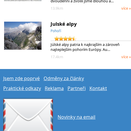
dvoudenní a zvolili jsme dlouhou a…
13.9km
více »
Julské alpy
Pohoří
Júlské alpy patria k najkrajším a zároveň
najteplejším pohorím Európy. Au…
17.4km
více »
Jsem zde poprvé
Odměny za články
Praktické odkazy
Reklama
Partneři
Kontakt
Novinky na email