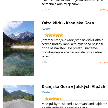
zejména okolními sjezdov…
2.7km
více »
Oáza klidu - Kranjska Gora
Jezero
Jezero v Kranjske Gore jsme navštívili okolo
sedmé hodiny ranní a to byla snad nejlepší
doba na návštěvu.Po příjezdu na témeř
prázdné neplacené parkoviště jsme žádné
jezero…
2.8km
více »
Kranjska Gora v Julských Alpách
Městečko
Mezi Julskými Alpami a Karavankami najdeme
horské městečko Kranjska Gora.…