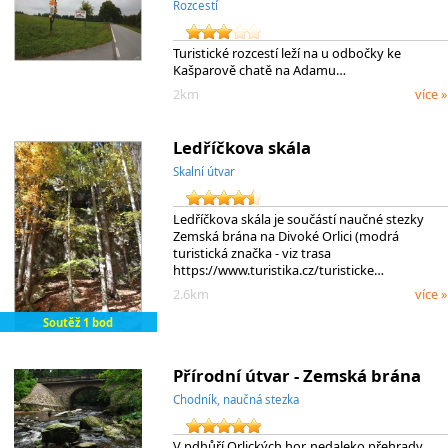
Rozcestí
Turistické rozcestí leží na u odbočky ke
Kašparově chatě na Adamu…
2km
více »
Ledříčkova skála
Skalní útvar
Ledříčkova skála je součástí naučné stezky
Zemská brána na Divoké Orlici (modrá
turistická značka - viz trasa
https://www.turistika.cz/turisticke…
2.6km
více »
Soutěž 1 bod
Přírodní útvar - Zemská brána
Chodník, naučná stezka
V pdhůří Orlických hor, nedaleko přehrady