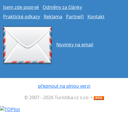
Jsem zde poprvé
Odměny za články
Praktické odkazy
Reklama
Partneři
Kontakt
Novinky na email
přepnout na plnou verzi
© 2007 - 2026 Turistika.cz s.r.o. •