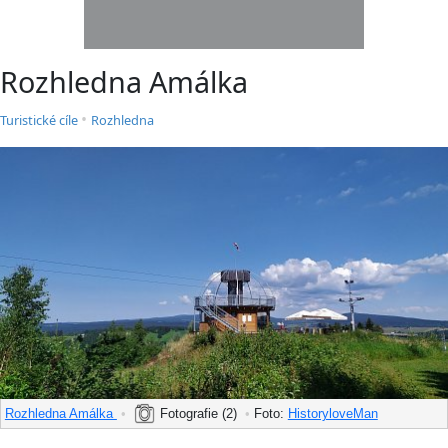
Rozhledna Amálka
•
Turistické cíle
Rozhledna
Rozhledna Amálka
•
Fotografie (2)
•
Foto:
HistoryloveMan