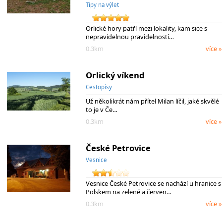
Tipy na výlet
Orlické hory patří mezi lokality, kam sice s
nepravidelnou pravidelností…
0.3km
více »
Orlický víkend
Cestopisy
Už několikrát nám přítel Milan líčil, jaké skvělé
to je v Če…
0.3km
více »
České Petrovice
Vesnice
Vesnice České Petrovice se nachází u hranice s
Polskem na zelené a červen…
0.3km
více »