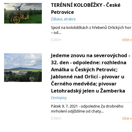
TERÉNNÍ KOLOBĚŽKY - České
Petrovice
Zábava, atrakce
Sjezd na koloběžkách z hřebenů Orlických hor
– od…
0.4km
více »
Jedeme znovu na severovýchod -
32. den - odpoledne: rozhledna
Amálka u Českých Petrovic;
Jablonné nad Orlicí - pivovar u
Černého medvěda; pivovar
Letohradský jelen u Žamberka
Cestopisy
Pátek 9. 7. 2021 - odpoledne Za drobného
mrholení odjíždíme od chaty…
0.6km
více »