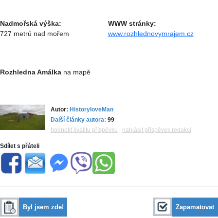
Nadmořská výška:
WWW stránky:
727 metrů nad mořem
www.rozhlednovymrajem.cz
Rozhledna Amálka
na mapě
Autor:
HistoryloveMan
Další články autora:
99
hodnotit kvalitu příspěvku
|
nahlásit příspěvek redakci
Sdílet s přáteli
Byl jsem zde!
Zapamatovat