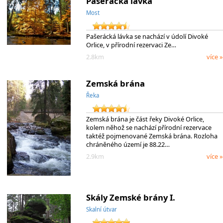
Pašerácká lávka
Most
Pašerácká lávka se nachází v údolí Divoké
Orlice, v přírodní rezervaci Ze…
2.8km
více »
Zemská brána
Řeka
Zemská brána je část řeky Divoké Orlice,
kolem něhož se nachází přírodní rezervace
taktéž pojmenované Zemská brána. Rozloha
chráněného území je 88.22…
2.9km
více »
Skály Zemské brány I.
Skalní útvar