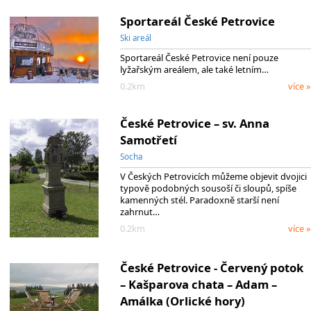
Sportareál České Petrovice
Ski areál
Sportareál České Petrovice není pouze
lyžařským areálem, ale také letním…
0.2km
více »
České Petrovice – sv. Anna
Samotřetí
Socha
V Českých Petrovicích můžeme objevit dvojici
typově podobných sousoší či sloupů, spíše
kamenných stél. Paradoxně starší není
zahrnut…
0.2km
více »
České Petrovice - Červený potok
– Kašparova chata – Adam –
Amálka (Orlické hory)