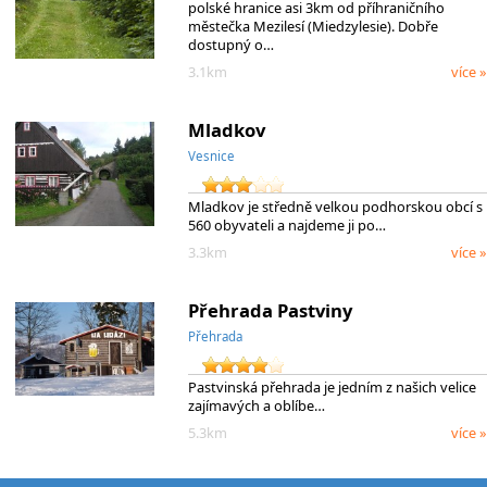
polské hranice asi 3km od příhraničního
městečka Mezilesí (Miedzylesie). Dobře
dostupný o…
3.1km
více »
Mladkov
Vesnice
Mladkov je středně velkou podhorskou obcí s
560 obyvateli a najdeme ji po…
3.3km
více »
Přehrada Pastviny
Přehrada
Pastvinská přehrada je jedním z našich velice
zajímavých a oblíbe…
5.3km
více »