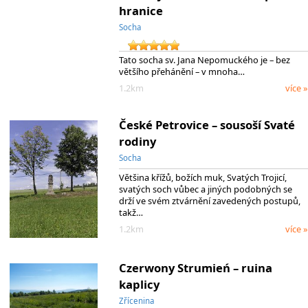
hranice
Socha
Tato socha sv. Jana Nepomuckého je – bez
většího přehánění – v mnoha…
1.2km
více »
České Petrovice – sousoší Svaté
rodiny
Socha
Většina křížů, božích muk, Svatých Trojicí,
svatých soch vůbec a jiných podobných se
drží ve svém ztvárnění zavedených postupů,
takž…
1.2km
více »
Czerwony Strumień – ruina
kaplicy
Zřícenina