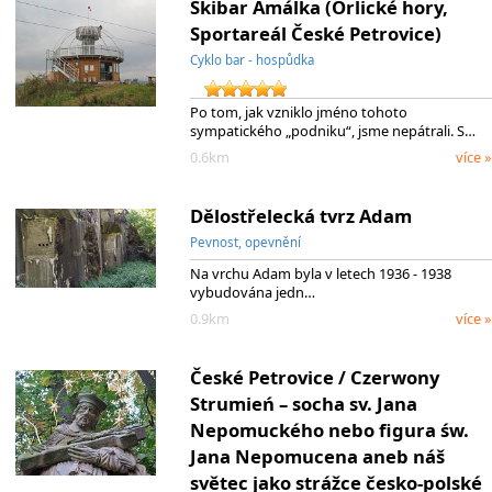
Skibar Amálka (Orlické hory,
Sportareál České Petrovice)
Cyklo bar - hospůdka
Po tom, jak vzniklo jméno tohoto
sympatického „podniku“, jsme nepátrali. S…
0.6km
více »
Dělostřelecká tvrz Adam
Pevnost, opevnění
Na vrchu Adam byla v letech 1936 - 1938
vybudována jedn…
0.9km
více »
České Petrovice / Czerwony
Strumień – socha sv. Jana
Nepomuckého nebo figura św.
Jana Nepomucena aneb náš
světec jako strážce česko-polské