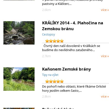
pastviny a Klášterc…
2.6km
více »
KRÁLÍKY 2014 - 4. Plahočina na
Zemskou bránu
Cestopisy
Čtvrtý den naší dovolené v Králíkách se
budíme do nevlídného zataženého…
2.7km
více »
Kaňonem Zemské brány
Tipy na výlet
Do pohoří nebo oblasti, které říkáme Orlické
hory jezdím celkem často,…
2.8km
více »