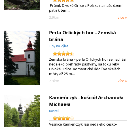
Průnik Divoké Orlice z Polska na naše území
patří k těm…
2.9km
více »
Perla Orlických hor - Zemská
brána
Tipy na výlet
Zemská brána – perla Orlických hor se nachází
nedaleko přehrady pastviny, na toku řeky
Divoké Orlice. Romantické údolí ve skalách
místy až 25 m…
2.9km
více »
Kamieńczyk - kościół Archanioła
Michaeła
Kostel
Vesnice Kamieńczyk leží nedaleko česko-