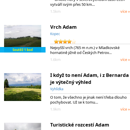
vytváří svým přes 50 km…
1.5km
více »
Vrch Adam
Kopec
Nejvyšší vrch (765 m n.m.) v Mladkovské
Soutěž 1 bod
hornatině jižně od Českých Petrov…
1.6km
více »
I když to není Adam, i z Bernarda
je výtečný výhled
Vyhlídka
O tom, že všechno je jinak není třeba dlouho
pochybovat. Už se k tomu…
1.9km
více »
Turistické rozcestí Adam