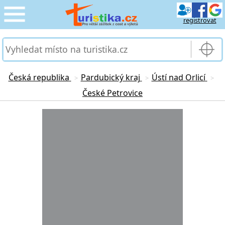
registrovat
CESTOVÁNÍ
›
SLUŽBY & DOPRAVA
›
Česká republika
Pardubický kraj
Ústí nad Orlicí
>
>
>
České Petrovice
PRO TURISTY
›
Loading...
MOJE TURISTIKA
›