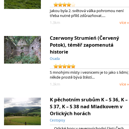
Jakou byla 2. světová válka pohromou není
třeba nutné příliš zdůrazňovat.…
1.3km
více »
Czerwony Strumień (Červený
Potok), téměř zapomenutá
historie
Osada
S mnohými místy i vesnicemi je to jako s lidmi;
někde prostě bývá štěstí…
1.3km
více »
K pěchotním srubům K – S 36, K –
S 37, K – S 38 nad Mladkovem v
Orlických horách
Cestopisy
Orlické hory v severovýchodní části Čech