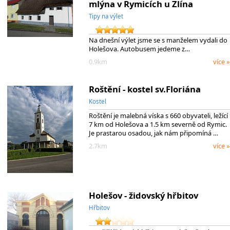
mlýna v Rymicích u Zlína
Tipy na výlet
Na dnešní výlet jsme se s manželem vydali do
Holešova. Autobusem jedeme z…
0.9km
více »
Roštění - kostel sv.Floriána
Kostel
Roštění je malebná víska s 660 obyvateli, ležící
7 km od Holešova a 1.5 km severně od Rymic.
Je prastarou osadou, jak nám připomíná …
2.7km
více »
Holešov - židovský hřbitov
Hřbitov