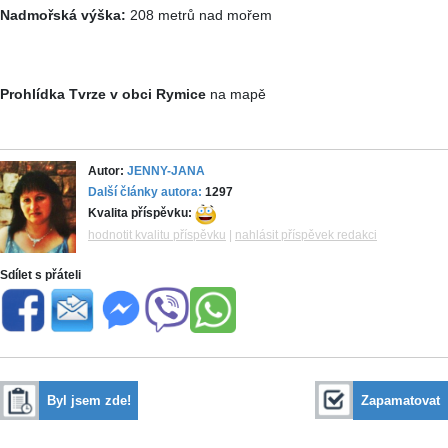
Nadmořská výška:
208 metrů nad mořem
Prohlídka Tvrze v obci Rymice
na mapě
Autor:
JENNY-JANA
Další články autora:
1297
Kvalita příspěvku:
hodnotit kvalitu příspěvku
|
nahlásit příspěvek redakci
Sdílet s přáteli
Byl jsem zde!
Zapamatovat