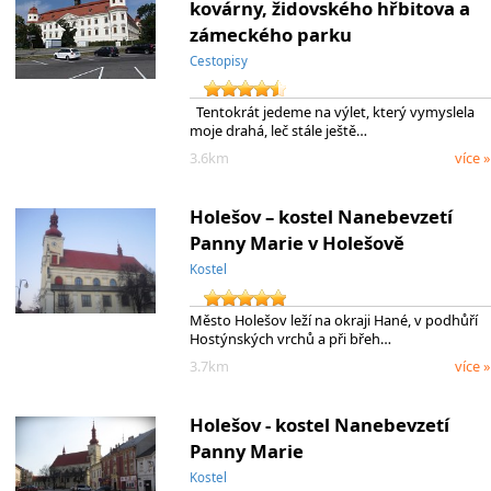
kovárny, židovského hřbitova a
zámeckého parku
Cestopisy
Tentokrát jedeme na výlet, který vymyslela
moje drahá, leč stále ještě…
3.6km
více »
Holešov – kostel Nanebevzetí
Panny Marie v Holešově
Kostel
Město Holešov leží na okraji Hané, v podhůří
Hostýnských vrchů a při břeh…
3.7km
více »
Holešov - kostel Nanebevzetí
Panny Marie
Kostel