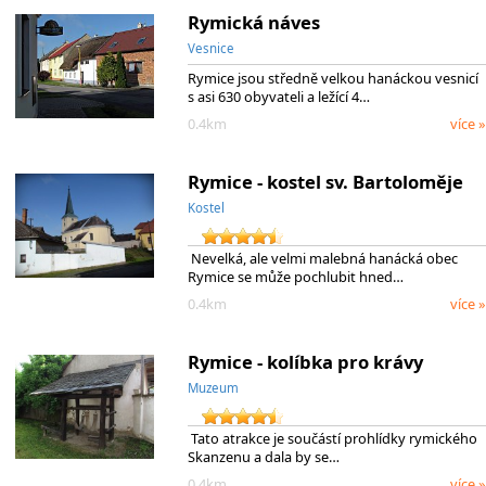
Rymická náves
Vesnice
Rymice jsou středně velkou hanáckou vesnicí
s asi 630 obyvateli a ležící 4…
0.4km
více »
Rymice - kostel sv. Bartoloměje
Kostel
Nevelká, ale velmi malebná hanácká obec
Rymice se může pochlubit hned…
0.4km
více »
Rymice - kolíbka pro krávy
Muzeum
Tato atrakce je součástí prohlídky rymického
Skanzenu a dala by se…
0.4km
více »