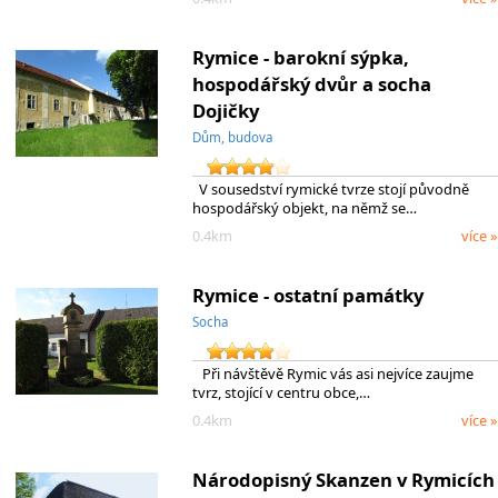
Rymice - barokní sýpka,
hospodářský dvůr a socha
Dojičky
Dům, budova
V sousedství rymické tvrze stojí původně
hospodářský objekt, na němž se…
0.4km
více »
Rymice - ostatní památky
Socha
Při návštěvě Rymic vás asi nejvíce zaujme
tvrz, stojící v centru obce,…
0.4km
více »
Národopisný Skanzen v Rymicích