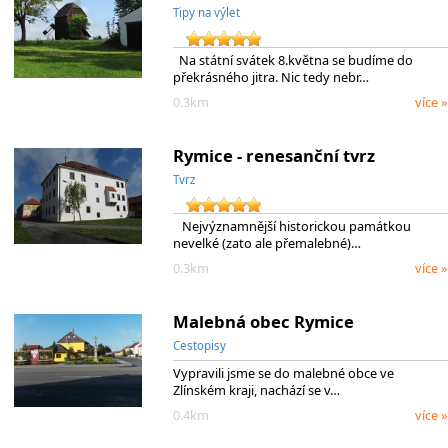
Tipy na výlet
Na státní svátek 8.května se budíme do
překrásného jitra. Nic tedy nebr…
0.3km
více »
Rymice - renesanční tvrz
Tvrz
Nejvýznamnější historickou památkou
nevelké (zato ale přemalebné)…
0.3km
více »
Malebná obec Rymice
Cestopisy
Vypravili jsme se do malebné obce ve
Zlínském kraji, nachází se v…
0.4km
více »