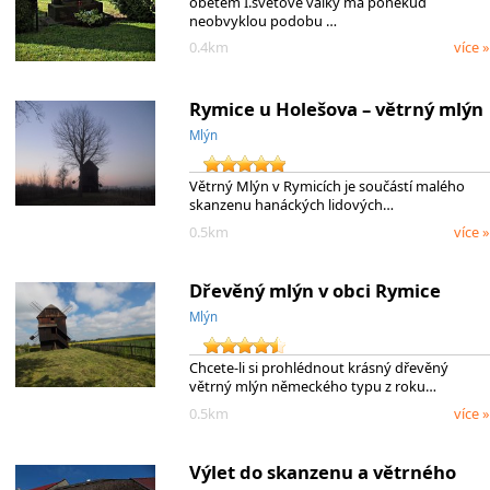
obětem I.světové války má poněkud
neobvyklou podobu …
0.4km
více »
Rymice u Holešova – větrný mlýn
Mlýn
Větrný Mlýn v Rymicích je součástí malého
skanzenu hanáckých lidových…
0.5km
více »
Dřevěný mlýn v obci Rymice
Mlýn
Chcete-li si prohlédnout krásný dřevěný
větrný mlýn německého typu z roku…
0.5km
více »
Výlet do skanzenu a větrného