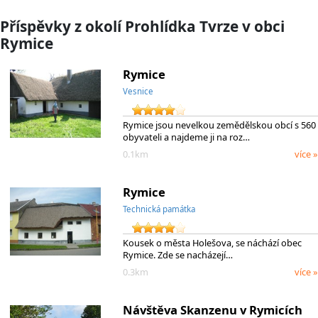
Příspěvky z okolí Prohlídka Tvrze v obci
Rymice
Rymice
Vesnice
Rymice jsou nevelkou zemědělskou obcí s 560
obyvateli a najdeme ji na roz…
0.1km
více »
Rymice
Technická památka
Kousek o města Holešova, se náchází obec
Rymice. Zde se nacházejí…
0.3km
více »
Návštěva Skanzenu v Rymicích