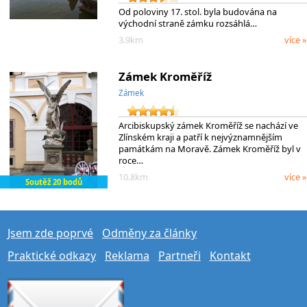
Od poloviny 17. stol. byla budována na
východní straně zámku rozsáhlá…
3.9km
více »
Zámek Kroměříž
Zámek
Arcibiskupský zámek Kroměříž se nachází ve
Zlínském kraji a patří k nejvýznamnějším
památkám na Moravě. Zámek Kroměříž byl v
roce…
10.8km
více »
Soutěž 20 bodů
Jsem zde poprvé
Odměny za články
Praktické odkazy
Reklama
Partneři
Kontakt