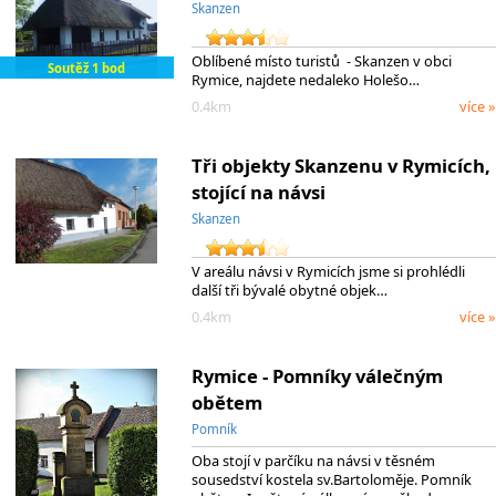
Skanzen
Oblíbené místo turistů - Skanzen v obci
Soutěž 1 bod
Rymice, najdete nedaleko Holešo…
0.4km
více »
Tři objekty Skanzenu v Rymicích,
stojící na návsi
Skanzen
V areálu návsi v Rymicích jsme si prohlédli
další tři bývalé obytné objek…
0.4km
více »
Rymice - Pomníky válečným
obětem
Pomník
Oba stojí v parčíku na návsi v těsném
sousedství kostela sv.Bartoloměje. Pomník