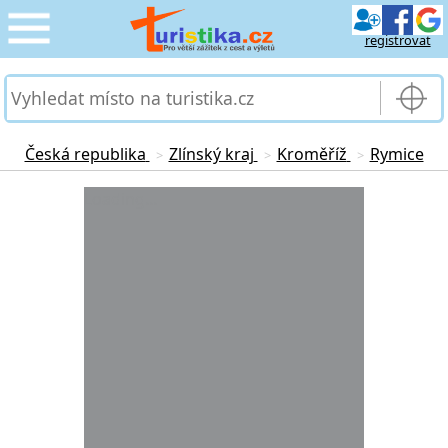
registrovat
CESTOVÁNÍ
›
SLUŽBY & DOPRAVA
›
Česká republika
Zlínský kraj
Kroměříž
Rymice
>
>
>
PRO TURISTY
Loading...
›
MOJE TURISTIKA
›