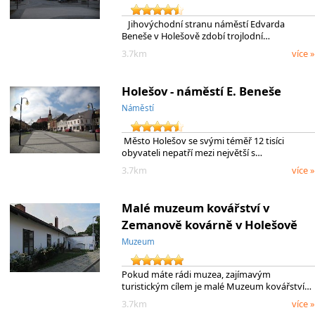
Jihovýchodní stranu náměstí Edvarda
Beneše v Holešově zdobí trojlodní…
3.7km
více »
Holešov - náměstí E. Beneše
Náměstí
Město Holešov se svými téměř 12 tisíci
obyvateli nepatří mezi největší s…
3.7km
více »
Malé muzeum kovářství v
Zemanově kovárně v Holešově
Muzeum
Pokud máte rádi muzea, zajímavým
turistickým cílem je malé Muzeum kovářství…
3.7km
více »