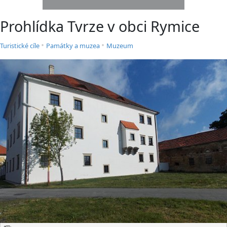
Prohlídka Tvrze v obci Rymice
•
•
Turistické cíle
Památky a muzea
Muzeum