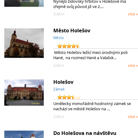
Nynější židovský hřbitov v Holešově má
zřejmě svůj původ již ve 2.…
3.4km
více »
Město Holešov
Město
Město Holešov ležící mezi úrodnými poli
Hané, na rozmezí Hané a Valašsk…
3.6km
více »
Holešov
Zámek
Umělecky mimořádně hodnotný zámek se
nachází ve městě Holešov na …
3.6km
více »
Do Holešova na návštěvu