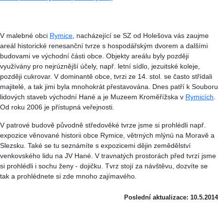
V malebné obci
Rymice
, nacházející se SZ od Holešova vás zaujme
areál historické renesanční tvrze s hospodářským dvorem a dalšími
budovami ve východní části obce. Objekty areálu byly později
využívány pro nejrúznější účely, např. letní sídlo, jezuitské koleje,
později cukrovar. V dominantě obce, tvrzi ze 14. stol. se často střídali
majitelé, a tak jimi byla mnohokrát přestavována. Dnes patří k Souboru
lidových staveb východní Hané a je Muzeem Kroměřížska v
Rymicích
.
Od roku 2006 je přístupná veřejnosti.
V patrové budově původně středověké tvrze jsme si prohlédli např.
expozice věnované historii obce Rymice, větrných mlýnú na Moravě a
Slezsku. Také se tu seznámíte s expozicemi dějin zemědělství
venkovského lidu na JV Hané. V travnatých prostorách před tvrzí jsme
si prohlédli i sochu ženy - dojičku. Tvrz stojí za návštěvu, dozvíte se
tak a prohlédnete si zde mnoho zajímavého.
Poslední aktualizace: 10.5.2014