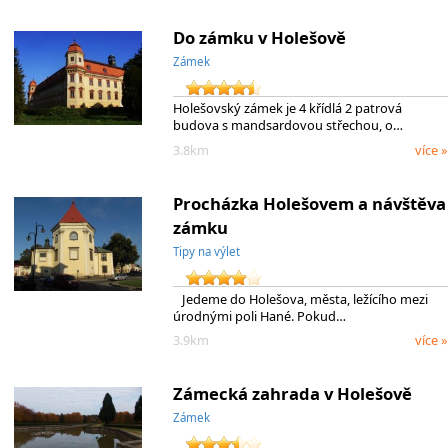
Do zámku v Holešově
Zámek
Holešovský zámek je 4 křídlá 2 patrová
budova s mandsardovou střechou, o…
3.8km
více »
Procházka Holešovem a návštěva
zámku
Tipy na výlet
Jedeme do Holešova, města, ležícího mezi
úrodnými poli Hané. Pokud…
3.9km
více »
Zámecká zahrada v Holešově
Zámek