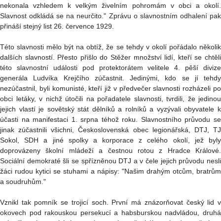
nekonala vzhledem k velkým živelním pohromám v obci a okolí.
Slavnost odkládá se na neurčito." Zprávu o slavnostním odhalení pak
přináší stejný list 26. července 1929.
Této slavnosti mělo být na obtíž, že se tehdy v okolí pořádalo několik
dalších slavností. Přesto přišlo do Stěžer množství lidí, kteří se chtěli
této slavnostní události pod protektorátem velitele 4. pěší divize
generála Ludvíka Krejčího zúčastnit. Jedinými, kdo se jí tehdy
nezúčastnil, byli komunisté, kteří již v předvečer slavnosti rozházeli po
obci letáky, v nichž útočili na pořadatele slavnosti, tvrdili, že jedinou
jejich vlastí je sovětský stát dělníků a rolníků a vyzývali obyvatele k
účasti na manifestaci 1. srpna téhož roku. Slavnostního průvodu se
jinak zúčastnili všichni, Československá obec legionářská, DTJ, TJ
Sokol, SDH a jiné spolky a korporace z celého okolí, jež byly
doprovázeny školní mládeží a čestnou rotou z Hradce Králové.
Sociální demokraté šli se spřízněnou DTJ a v čele jejich průvodu nesli
žáci rudou kytici se stuhami a nápisy: "Našim drahým otcům, bratrům
a soudruhům."
Vznikl tak pomník se trojicí soch. První má znázorňovat český lid v
okovech pod rakouskou persekucí a habsburskou nadvládou, druhá