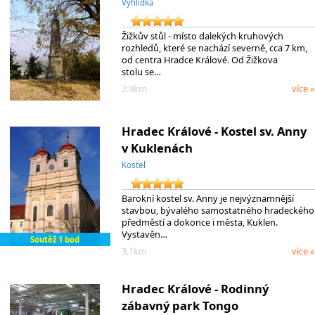
Vyhlídka
Žižkův stůl - místo dalekých kruhových
rozhledů, které se nachází severně, cca 7 km,
od centra Hradce Králové. Od Žižkova
stolu se…
2.9km
více »
Hradec Králové - Kostel sv. Anny
v Kuklenách
Kostel
Barokní kostel sv. Anny je nejvýznamnější
stavbou, bývalého samostatného hradeckého
předměstí a dokonce i města, Kuklen.
Vystavěn…
Soutěž 1 bod
3.1km
více »
Hradec Králové - Rodinný
zábavný park Tongo