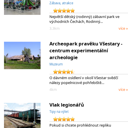
Zábava, atrakce
Největší dětský (rodinný) zábavní park ve
východních Čechách, Rodinný…
3.3km
více »
Archeopark pravěku Všestary -
centrum experimentální
archeologie
Muzeum
O dávném osídlení v okolí Všestar svědčí
nálezy popelnicové pohřebiště…
4km
více »
Vlak legionářů
Tipy na výlet
Pokud si chcete prohlédnout repliku