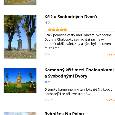
Kříž u Svobodných Dvorů
Kříž
Cca v polovině cesty mezi obcemi Svobodné
Dvory a Chaloupky se nachází zajímavý
pomník ukřižování. Kdy a kým byl postaven
mi známo…
1.5km
více »
Kamenný kříž mezi Chaloupkami
a Svobodnými Dvory
Kříž
O tomto kamenném kříži v lokalitě Na kopci,
nacházející se při levé straně…
1.5km
více »
Rybníček Na Polou