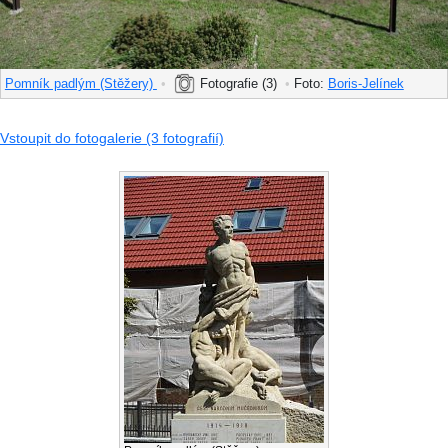
Pomník padlým (Stěžery)
•
Fotografie (3)
•
Foto:
Boris-Jelínek
Vstoupit do fotogalerie (3 fotografií)