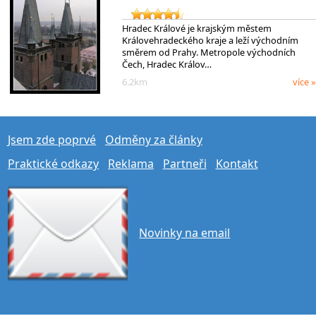
Hradec Králové je krajským městem
Královehradeckého kraje a leží východním
směrem od Prahy. Metropole východních
Čech, Hradec Králov…
6.2km
více »
Jsem zde poprvé
Odměny za články
Praktické odkazy
Reklama
Partneři
Kontakt
Novinky na email