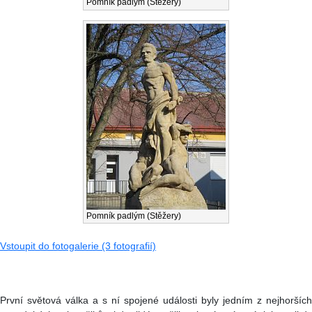
Pomník padlým (Stěžery)
Pomník padlým (Stěžery)
Vstoupit do fotogalerie (3 fotografií)
První světová válka a s ní spojené události byly jedním z nejhorších