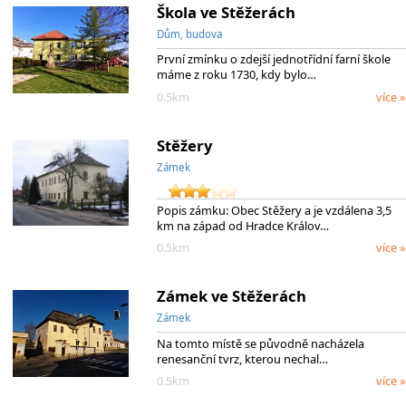
Škola ve Stěžerách
Dům, budova
První zmínku o zdejší jednotřídní farní škole
máme z roku 1730, kdy bylo…
0.5km
více »
Stěžery
Zámek
Popis zámku: Obec Stěžery a je vzdálena 3,5
km na západ od Hradce Králov…
0.5km
více »
Zámek ve Stěžerách
Zámek
Na tomto místě se původně nacházela
renesanční tvrz, kterou nechal…
0.5km
více »