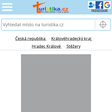
registrovat
CESTOVÁNÍ
›
SLUŽBY & DOPRAVA
›
Česká republika
Královéhradecký kraj
>
>
Hradec Králové
Stěžery
>
PRO TURISTY
›
Loading...
MOJE TURISTIKA
›