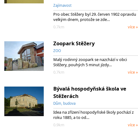
Zajímavost
Pro obec Stěžery byl 29. červen 1902 opravdu
velkým dnem, protože se zde…
0.7km
více »
Zoopark Stěžery
ZOO
Malý rodinný zoopark se nazchází v obci
Stěžery, pouhých 5 minut jízdy…
0.7km
více »
Bývalá hospodyňská škola ve
Stěžerách
Dům, budova
Idea na zřízení hospodyňské školy pochází z
roku 1885, a to od…
0.9km
více »