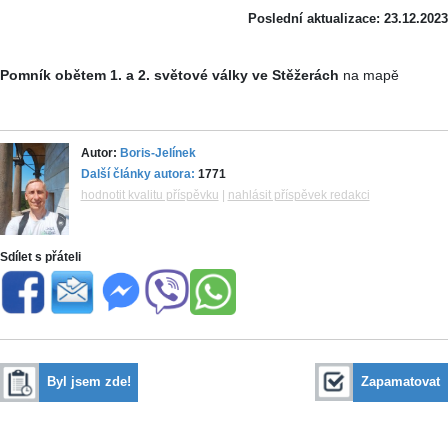
Poslední aktualizace: 23.12.2023
Pomník obětem 1. a 2. světové války ve Stěžerách
na mapě
Autor:
Boris-Jelínek
Další články autora:
1771
hodnotit kvalitu příspěvku
|
nahlásit příspěvek redakci
Sdílet s přáteli
Byl jsem zde!
Zapamatovat