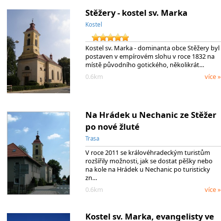
Stěžery - kostel sv. Marka
Kostel
Kostel sv. Marka - dominanta obce Stěžery byl
postaven v empírovém slohu v roce 1832 na
místě původního gotického, několikrát…
0.6km
více »
Na Hrádek u Nechanic ze Stěžer
po nové žluté
Trasa
V roce 2011 se královéhradeckým turistům
rozšířily možnosti, jak se dostat pěšky nebo
na kole na Hrádek u Nechanic po turisticky
zn…
0.6km
více »
Kostel sv. Marka, evangelisty ve