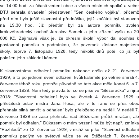
ve 14.00 hod. za účasti vedení obce a všech místních spolků a večer
DTJ sehrála divadelní představení "Sen českého vojáka", přičemž
před ním byla ještě slavnostní přednáška, jejíž začátek byl stanoven
na 19.30 hod. Již předtím byl za autora pomníku zvolen
královéhradecký sochař Jaroslav Samek a jeho zřízení vyšlo na 20
000 Kč. Zajímavé však je, že okresní školní výbor dal souhlas k
postavení pomníku s podmínkou, že pozemek zůstane majetkem
školy, teprve 7. listopadu 1928, tedy několik dnů poté, co již byl
položen jeho základní kámen.
K slavnostnímu odhalení pomníku nakonec došlo až 21. července
1929, a to po jednom svém odložení kvůli kalamitě po větrné smršti 4.
července téhož roku, protože původně se tato akce měla konat 6. a 7.
července 1929. Není tedy pravda to, co se píše ve "Stěžeráčku" z října
2018: "Slavnostní odhalení bylo ve čtvrtek 4. července 1929 u
příležitosti oslav mistra Jana Husa, ale v tu ránu se přes obec
přehnala silná smršť a odhalení bylo přeloženo na neděli. V neděli 7.
července 1929 se zase přehnala nad Stěžerami průtrž mračen, ale
pomník byl odhalen." Důkazem o mém tvrzení může být např. zmínka
"Rozhledů" ze 12. července 1929, v nichž se píše: "Slavnost odhalení
pomníku padlým ve světové válce se ve Stěžerách 7. července