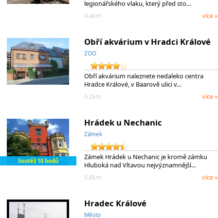
legionářského vlaku, který před sto…
4.4km
více »
Obří akvárium v Hradci Králové
ZOO
Obří akvárium naleznete nedaleko centra
Hradce Králové, v Baarově ulici v…
5.2km
více »
Hrádek u Nechanic
Zámek
Zámek Hrádek u Nechanic je kromě zámku
Soutěž 10 bodů
Hluboká nad Vltavou nejvýznamnější…
5.8km
více »
Hradec Králové
Město