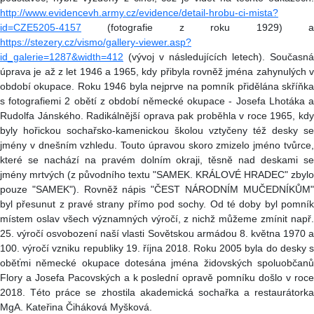
http://www.evidencevh.army.cz/evidence/detail-hrobu-ci-mista?
id=CZE5205-4157
(fotografie z roku 1929) a
https://stezery.cz/vismo/gallery-viewer.asp?
id_galerie=1287&width=412
(vývoj v následujících letech). Současná
úprava je až z let 1946 a 1965, kdy přibyla rovněž jména zahynulých v
období okupace. Roku 1946 byla nejprve na pomník přidělána skříňka
s fotografiemi 2 obětí z období německé okupace - Josefa Lhotáka a
Rudolfa Jánského. Radikálnější oprava pak proběhla v roce 1965, kdy
byly hořickou sochařsko-kamenickou školou vztyčeny též desky se
jmény v dnešním vzhledu. Touto úpravou skoro zmizelo jméno tvůrce,
které se nachází na pravém dolním okraji, těsně nad deskami se
jmény mrtvých (z původního textu "SAMEK. KRÁLOVÉ HRADEC" zbylo
pouze "SAMEK"). Rovněž nápis "ČEST NÁRODNÍM MUČEDNÍKŮM"
byl přesunut z pravé strany přímo pod sochy. Od té doby byl pomník
místem oslav všech významných výročí, z nichž můžeme zmínit např.
25. výročí osvobození naší vlasti Sovětskou armádou 8. května 1970 a
100. výročí vzniku republiky 19. října 2018. Roku 2005 byla do desky s
oběťmi německé okupace dotesána jména židovských spoluobčanů
Flory a Josefa Pacovských a k poslední opravě pomníku došlo v roce
2018. Této práce se zhostila akademická sochařka a restaurátorka
MgA. Kateřina Čiháková Myšková.