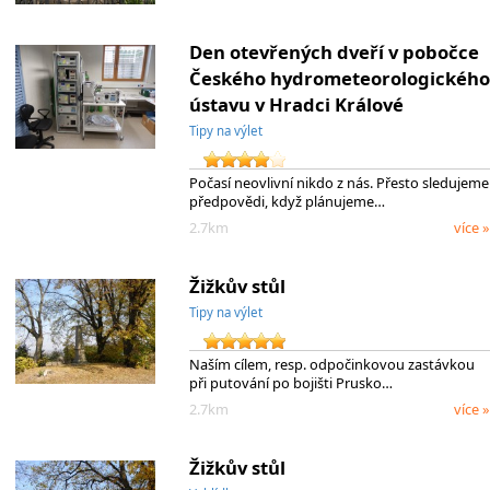
Den otevřených dveří v pobočce
Českého hydrometeorologického
ústavu v Hradci Králové
Tipy na výlet
Počasí neovlivní nikdo z nás. Přesto sledujeme
předpovědi, když plánujeme…
2.7km
více »
Žižkův stůl
Tipy na výlet
Naším cílem, resp. odpočinkovou zastávkou
při putování po bojišti Prusko…
2.7km
více »
Žižkův stůl