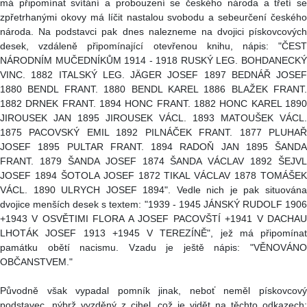
má připomínat svítání a probouzení se českého národa a třetí se
zpřetrhanými okovy má líčit nastalou svobodu a sebeurčení českého
národa. Na podstavci pak dnes nalezneme na dvojici pískovcových
desek, vzdáleně připomínající otevřenou knihu, nápis: "ČEST
NÁRODNÍM MUČEDNÍKŮM 1914 - 1918 RUSKÝ LEG. BOHDANECKÝ
VINC. 1882 ITALSKÝ LEG. JÄGER JOSEF 1897 BEDNÁŘ JOSEF
1880 BENDL FRANT. 1880 BENDL KAREL 1886 BLAŽEK FRANT.
1882 DRNEK FRANT. 1894 HONC FRANT. 1882 HONC KAREL 1890
JIROUSEK JAN 1895 JIROUSEK VÁCL. 1893 MATOUŠEK VÁCL.
1875 PACOVSKÝ EMIL 1892 PILNÁČEK FRANT. 1877 PLUHAŘ
JOSEF 1895 PULTAR FRANT. 1894 RADOŇ JAN 1895 ŠANDA
FRANT. 1879 ŠANDA JOSEF 1874 ŠANDA VÁCLAV 1892 ŠEJVL
JOSEF 1894 ŠOTOLA JOSEF 1872 TIKAL VÁCLAV 1878 TOMÁŠEK
VÁCL. 1890 ULRYCH JOSEF 1894". Vedle nich je pak situována
dvojice menších desek s textem: "1939 - 1945 JÁNSKÝ RUDOLF 1906
+1943 V OSVĚTIMI FLORA A JOSEF PACOVŠTÍ +1941 V DACHAU
LHOTÁK JOSEF 1913 +1945 V TEREZÍNĚ", jež má připomínat
památku obětí nacismu. Vzadu je ještě nápis: "VĚNOVÁNO
OBČANSTVEM."
Původně však vypadal pomník jinak, neboť neměl pískovcový
podstavec, nýbrž vyzděný z cihel, což je vidět na těchto odkazech: