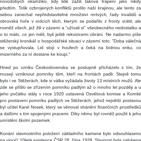
novodobých okamžiků, kdy lidé zažili taková trápení jako nikdy
předtím. Tolik ozbrojených konfliktů prošlo naší krajinou, ale tento za
sebou zanechal nepředstavitelné množství mrtvých, řady invalidů a
obrovská hoře v srdcích těch, kterým se podařilo z fronty vrátit, ale
rovněž všech, jež žili v zázemí a "užívali si" všeobecného nedostatku a
o to málo, co jen měli, byli ještě rekvizicemi obráni. Ne nadarmo píše
stěžerský kronikář o hospodářské situaci v zázemí toto: "Doba válečná
se vystupňovala. Lid stojí v houfech a čeká na bídnou enku, co
mizerného za ní dostane ke koupi."
Hned po vzniku Československa se postupně přicházelo s tím, že
musejí vzniknout pomníky těm, kteří na frontách padli. Stejně tomu
bylo i ve Stěžerách, kde si válka vyžádala životy 13 místních mužů. Ale
zde se přišlo se zřízením pomníku padlým až o mnoho let později a u
jeho počátku stály v roce 1920 ustavená Osvětová komise a Komité
pro postavení pomníku padlých ve Stěžerách, jehož největší postavou
byl učitel Karel Nosek, který se věnoval shánění finančních prostředků
a dalšími s tím spojenými pracemi. Díky němu byl rovněž použit k jeho
umístění školní pozemek.
Konání slavnostního položení základního kamene bylo odsouhlaseno
na výročí 10leté existence ČSR 28. října 1928. Slavnost byla zahájena