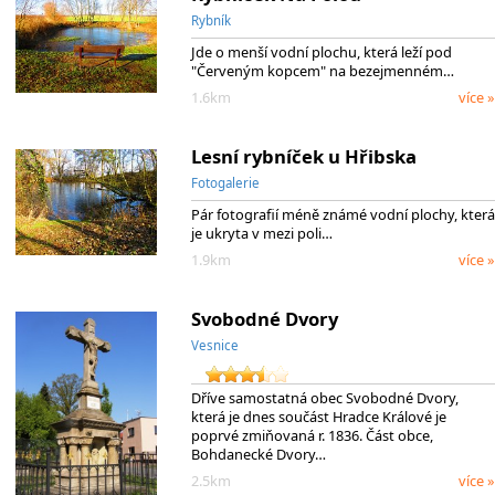
Rybník
Jde o menší vodní plochu, která leží pod
"Červeným kopcem" na bezejmenném…
1.6km
více »
Lesní rybníček u Hřibska
Fotogalerie
Pár fotografií méně známé vodní plochy, která
je ukryta v mezi poli…
1.9km
více »
Svobodné Dvory
Vesnice
Dříve samostatná obec Svobodné Dvory,
která je dnes součást Hradce Králové je
poprvé zmiňovaná r. 1836. Část obce,
Bohdanecké Dvory…
2.5km
více »