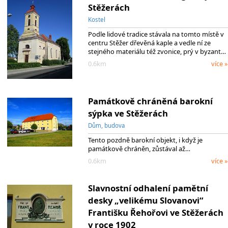
Stěžerách
Kostel
Podle lidové tradice stávala na tomto místě v
centru Stěžer dřevěná kaple a vedle ní ze
stejného materiálu též zvonice, prý v byzant…
0.6km
více »
Památkově chráněná barokní
sýpka ve Stěžerách
Dům, budova
Tento pozdně barokní objekt, i když je
památkově chráněn, zůstával až…
0.6km
více »
Slavnostní odhalení pamětní
desky „velikému Slovanovi“
Františku Řehořovi ve Stěžerách
v roce 1902