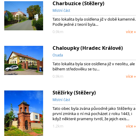
Charbuzice (Stěžery)
Místní část
Tato lokalita byla osídlena již v době kamenné.
Podle jedné z teorií byla…
0.9km
více »
Chaloupky (Hradec Králové)
Osada
Tato lokalita byla sice osídlena již v neolitu, ale
během středověku se tu…
0.9km
více »
Stěžírky (Stěžery)
Místní část
Tato obec byla zvána původně jako Stěžerky a
první zmínka o ní má pocházet z roku 1443, i
když některé prameny tvrdí, že jejich exis…
1.2km
více »