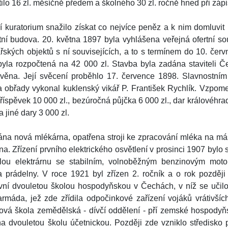
tilo 16 zl. měsíčně předem a školného 30 zl. ročně hned při zápi
í kuratorium snažilo získat co nejvíce peněz a k nim domluvit
tní budova. 20. května 1897 byla vyhlášena veřejná ofertní s
ských objektů s ní souvisejících, a to s termínem do 10. červ
byla rozpočtená na 42 000 zl. Stavba byla zadána staviteli Č
věna. Její svěcení proběhlo 17. července 1898. Slavnostním 
břady vykonal kuklenský vikář P. František Rychlík. Vzpomeň
příspěvek 10 000 zl., bezúročná půjčka 6 000 zl., dar královéh
a jiné dary 3 000 zl.
na nová mlékárna, opatřena stroji ke zpracování mléka na más
na. Zřízení prvního elektrického osvětlení v prosinci 1907 bylo 
malou elektrárnu se stabilním, volnoběžným benzinovým mo
rádelny. V roce 1921 byl zřízen 2. ročník a o rok později
vní dvouletou školou hospodyňskou v Čechách, v níž se učilo 
máda, jež zde zřídila odpočinkové zařízení vojáků vrátivšíc
dová škola zemědělská - dívčí oddělení - pří zemské hospodyň
dvouletou školu účetnickou. Později zde vzniklo středisko p