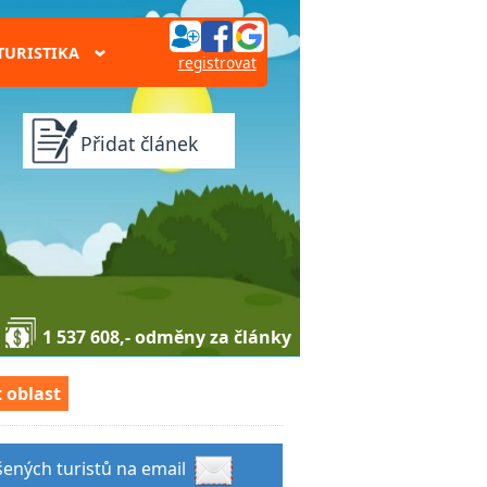
TURISTIKA
›
registrovat
Přidat článek
1 537 608,- odměny za články
 oblast
šených turistů na email