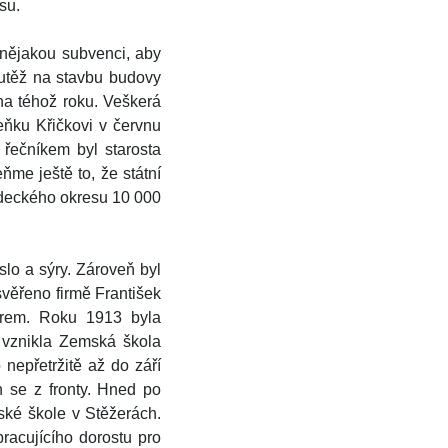
su.
 nějakou subvenci, aby
outěž na stavbu budovy
na téhož roku. Veškerá
eňku Křičkovi v červnu
řečníkem byl starosta
me ještě to, že státní
radeckého okresu 10 000
lo a sýry. Zároveň byl
svěřeno firmě František
torem. Roku 1913 byla
 vznikla Zemská škola
nepřetržitě až do září
h se z fronty. Hned po
ské škole v Stěžerách.
racujícího dorostu pro