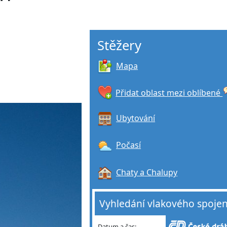
Stěžery
Mapa
Přidat oblast mezi oblíbené
Ubytování
Počasí
Chaty a Chalupy
Vyhledání vlakového spojen
Datum a čas: