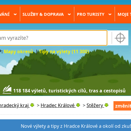
VÁNÍ
SLUŽBY & DOPRAVA
PRO TURISTY
MOJE 
›
›
›
P:
Mapy okresů
|
Tipy na výlety (11 300)
118 184 výletů, turistických cílů, tras a cestopisů
hradecký kraj
>
Hradec Králové
>
Stěžery
změnit
Nové výlety a tipy z Hradce Králové a okolí od zku