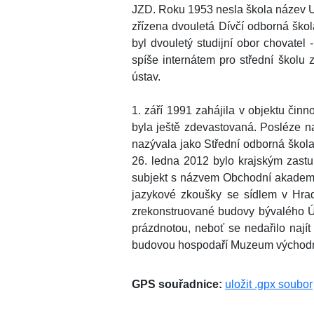
JZD. Roku 1953 nesla škola název U
zřízena dvouletá Dívčí odborná škol
byl dvouletý studijní obor chovatel
spíše internátem pro střední školu
ústav.
1. září 1991 zahájila v objektu čin
byla ještě zdevastovaná. Posléze na
nazývala jako Střední odborná škola
26. ledna 2012 bylo krajským zastup
subjekt s názvem Obchodní akademie
jazykové zkoušky se sídlem v Hrad
zrekonstruované budovy bývalého Ús
prázdnotou, neboť se nedařilo nají
budovou hospodaří Muzeum východníc
GPS souřadnice:
uložit .gpx soubor