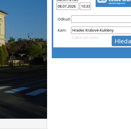
Odkud:
Kam:
3,4km od místa