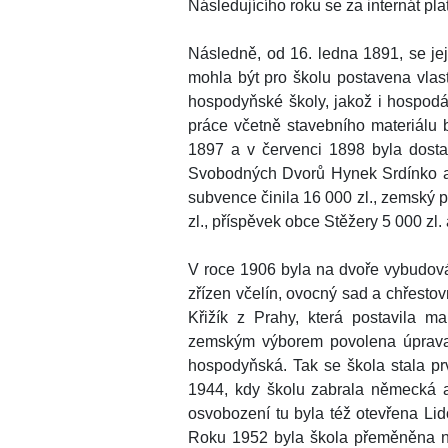
Následujícího roku se za internát pla
Následně, od 16. ledna 1891, se jej
mohla být pro školu postavena vlas
hospodyňské školy, jakož i hospodář
práce včetně stavebního materiálu 
1897 a v červenci 1898 byla dosta
Svobodných Dvorů Hynek Srdínko a o
subvence činila 16 000 zl., zemský 
zl., příspěvek obce Stěžery 5 000 zl. 
V roce 1906 byla na dvoře vybudová
zřízen včelín, ovocný sad a chřestov
Křižík z Prahy, která postavila 
zemským výborem povolena úprava p
hospodyňská. Tak se škola stala pr
1944, kdy školu zabrala německá ar
osvobození tu byla též otevřena Li
Roku 1952 byla škola přeměněna na 