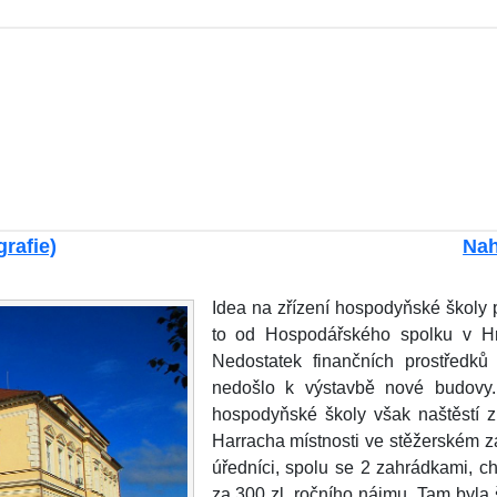
grafie)
Nah
Idea na zřízení hospodyňské školy 
to od Hospodářského spolku v Hr
Nedostatek finančních prostředků
nedošlo k výstavbě nové budovy.
hospodyňské školy však naštěstí z
Harracha místnosti ve stěžerském zá
úředníci, spolu se 2 zahrádkami, c
za 300 zl. ročního nájmu. Tam byla 