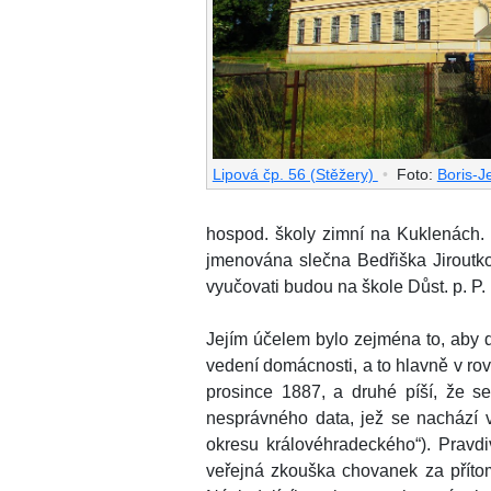
Lipová čp. 56 (Stěžery)
•
Foto:
Boris-J
hospod. školy zimní na Kuklenách. 
jmenována slečna Bedřiška Jirout
vyučovati budou na škole Důst. p. P. 
Jejím účelem bylo zejména to, aby d
vedení domácnosti, a to hlavně v rov
prosince 1887, a druhé píší, že s
nesprávného data, jež se nachází v 
okresu královéhradeckého“). Pravdi
veřejná zkouška chovanek za přítomn