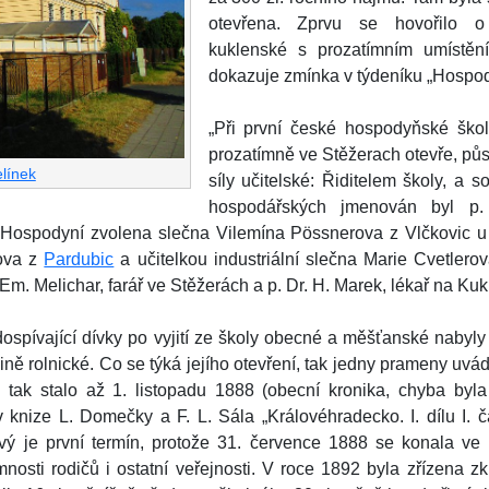
otevřena. Zprvu se hovořilo 
kuklenské s prozatímním umístěn
dokazuje zmínka v týdeníku „Hospodá
„Při první české hospodyňské škol
prozatímně ve Stěžerach otevře, půs
elínek
síly učitelské: Řiditelem školy, a 
hospodářských jmenován byl p. F
Hospodyní zvolena slečna Vilemína Pössnerova z Vlčkovic u Vo
kova z
Pardubic
a učitelkou industriální slečna Marie Cvetlero
Em. Melichar, farář ve Stěžerách a p. Dr. H. Marek, lékař na Kuk
ospívající dívky po vyjití ze školy obecné a měšťanské nabyly
ině rolnické. Co se týká jejího otevření, tak jedny prameny uvád
e tak stalo až 1. listopadu 1888 (obecní kronika, chyba byl
knize L. Domečky a F. L. Sála „Královéhradecko. I. dílu I. č
vý je první termín, protože 31. července 1888 se konala ve
osti rodičů i ostatní veřejnosti. V roce 1892 byla zřízena z