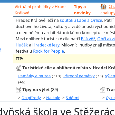
Cha
Virtuální prohlídky v Hradci
Tipy a
Králové
novinky
chalup
Hradec Králové leží na
soutoku Labe a Orlice
. Patř
duchovního života, kultury a vzdělanosti východní
a ojedinělému architektonickému konceptu je měst
Mezi oblíbené turistické cíle patří
Bílá věž
,
Obří akv
Hučák
a
Hradecké lesy
. Mílovníci hudby znají měst
é
festivalu
Rock for People
.
TIP:
Turistické cíle a oblíbená místa v Hradci Kr
Památky a muzea
(319)
Přírodní památky
(73)
Výlet
(46)
Tipy na výlet
Tra
(89)
>
Do přírody
>
Na kole
>
S dětmi
>
Cykl
yňská škola ve Stěžerá