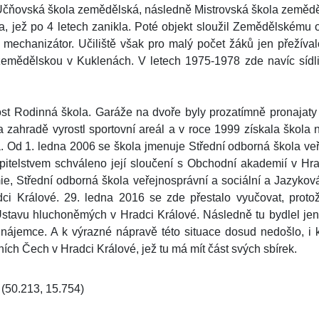
čňovská škola zemědělská, následně Mistrovská škola zemědě
a, jež po 4 letech zanikla. Poté objekt sloužil Zemědělskému 
 - mechanizátor. Učiliště však pro malý počet žáků jen přežív
 zemědělskou v Kuklenách. V letech 1975-1978 zde navíc sídl
nost Rodinná škola. Garáže na dvoře byly prozatímně pronajaty
 zahradě vyrostl sportovní areál a v roce 1999 získala škola 
. Od 1. ledna 2006 se škola jmenuje Střední odborná škola veř
itelstvem schváleno její sloučení s Obchodní akademií v Hrad
, Střední odborná škola veřejnosprávní a sociální a Jazyková
ci Králové. 29. ledna 2016 se zde přestalo vyučovat, protož
tavu hluchoněmých v Hradci Králové. Následně tu bydlel jen 
t nájemce. A k výrazné nápravě této situace dosud nedošlo, i
h Čech v Hradci Králové, jež tu má mít část svých sbírek.
(50.213, 15.754)