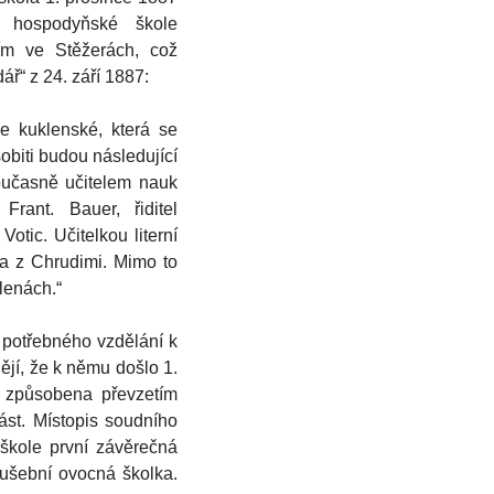
o hospodyňské škole
ím ve Stěžerách, což
ř“ z 24. září 1887:
e kuklenské, která se
obiti budou následující
současně učitelem nauk
rant. Bauer, řiditel
tic. Učitelkou literní
va z Chrudimi. Mimo to
lenách.“
 potřebného vzdělání k
ějí, že k němu došlo 1.
a způsobena převzetím
ást. Místopis soudního
 škole první závěrečná
kušební ovocná školka.