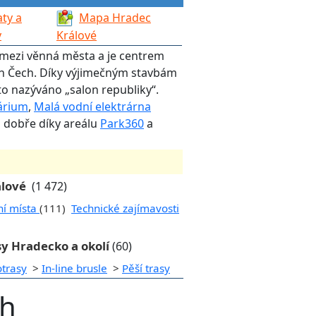
ty a
Mapa Hradec
y
Králové
í mezi věnná města a je centrem
ch Čech. Díky výjimečným stavbám
o nazýváno „salon republiky“.
árium
,
Malá vodní elektrárna
o dobře díky areálu
Park360
a
álové
(1 472)
ní místa
(111)
Technické zajímavosti
sy Hradecko a okolí
(60)
otrasy
>
In-line brusle
>
Pěší trasy
ch