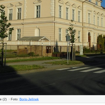
e (2)
•
Foto:
Boris-Jelínek