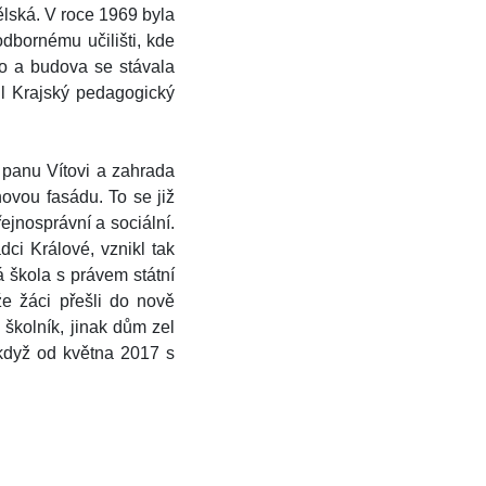
lská. V roce 1969 byla
odbornému učilišti, kde
alo a budova se stávala
il Krajský pedagogický
 panu Vítovi a zahrada
novou fasádu. To se již
ejnosprávní a sociální.
ci Králové, vznikl tak
 škola s právem státní
e žáci přešli do nově
školník, jinak dům zel
 když od května 2017 s