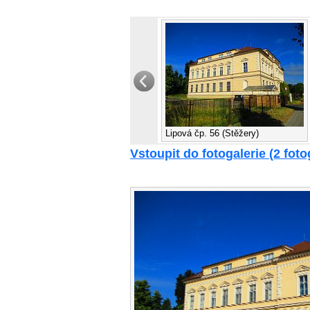
Lipová čp. 56 (Stěžery)
Vstoupit do fotogalerie (2 foto