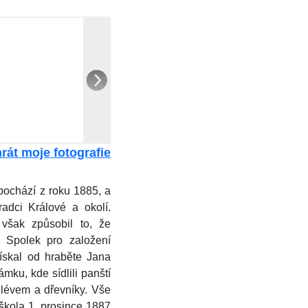
rát moje fotografie
pochází z roku 1885, a
adci Králové a okolí.
 však způsobil to, že
 Spolek pro založení
ískal od hraběte Jana
mku, kde sídlili panští
hlévem a dřevníky. Vše
škola 1. prosince 1887