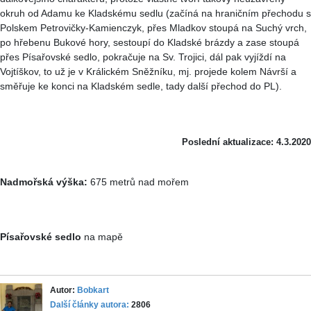
okruh od Adamu ke Kladskému sedlu (začíná na hraničním přechodu s
Polskem Petrovičky-Kamienczyk, přes Mladkov stoupá na Suchý vrch,
po hřebenu Bukové hory, sestoupí do Kladské brázdy a zase stoupá
přes Písařovské sedlo, pokračuje na Sv. Trojici, dál pak vyjíždí na
Vojtíškov, to už je v Králickém Sněžníku, mj. projede kolem Návrší a
směřuje ke konci na Kladském sedle, tady další přechod do PL).
Poslední aktualizace: 4.3.2020
Nadmořská výška:
675 metrů nad mořem
Písařovské sedlo
na mapě
Autor:
Bobkart
Další články autora:
2806