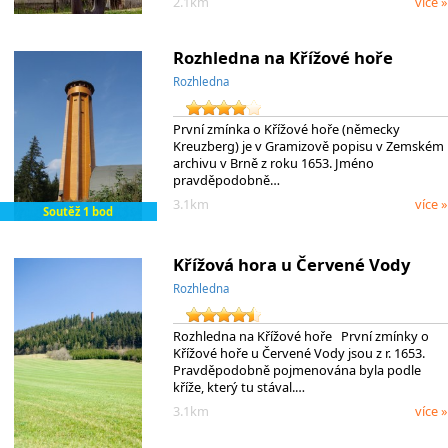
2.1km
více »
Rozhledna na Křížové hoře
Rozhledna
První zmínka o Křížové hoře (německy
Kreuzberg) je v Gramizově popisu v Zemském
archivu v Brně z roku 1653. Jméno
pravděpodobně…
3.1km
více »
Soutěž 1 bod
Křížová hora u Červené Vody
Rozhledna
Rozhledna na Křížové hoře První zmínky o
Křížové hoře u Červené Vody jsou z r. 1653.
Pravděpodobně pojmenována byla podle
kříže, který tu stával.…
3.1km
více »