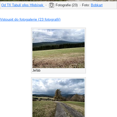
Od Tří Tabulí přes Hřebínek
•
Fotografie (23)
•
Foto:
Bobkart
Vstoupit do fotogalerie (23 fotografií)
Jeřáb