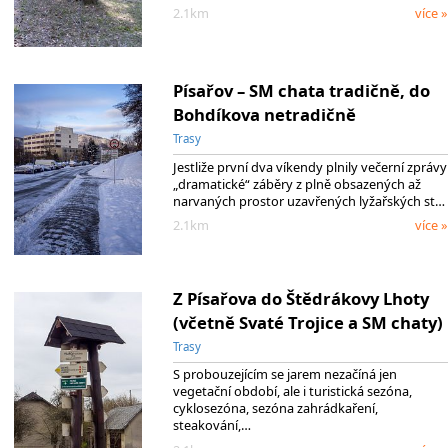
2.1km
více »
Písařov – SM chata tradičně, do
Bohdíkova netradičně
Trasy
Jestliže první dva víkendy plnily večerní zprávy
„dramatické“ záběry z plně obsazených až
narvaných prostor uzavřených lyžařských st…
2.1km
více »
Z Písařova do Štědrákovy Lhoty
(včetně Svaté Trojice a SM chaty)
Trasy
S probouzejícím se jarem nezačíná jen
vegetační období, ale i turistická sezóna,
cyklosezóna, sezóna zahrádkaření,
steakování,…