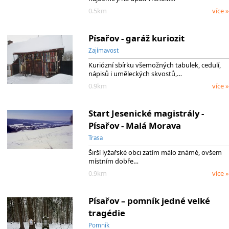
0.5km
více »
Písařov - garáž kuriozit
Zajímavost
Kuriózní sbírku všemožných tabulek, cedulí,
nápisů i uměleckých skvostů,…
0.9km
více »
Start Jesenické magistrály -
Písařov - Malá Morava
Trasa
Širší lyžařské obci zatím málo známé, ovšem
místním dobře…
0.9km
více »
Písařov – pomník jedné velké
tragédie
Pomník