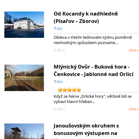
Od Kocandy k nadhledně
(Písařov – Zborov)
Trasy
Obleva v třetím lednovém týdnu poměrně
nevhodným způsobem pozname…
3.3km
více »
Mlýnický Dvůr - Buková hora -
Čenkovice - Jablonné nad Orlicí
Trasa
Když se řekne „Orlické hory“, většině lidí se
vybaví hlavní hřeben…
3.5km
více »
Janoušovským okruhem s
bonusovým výstupem na