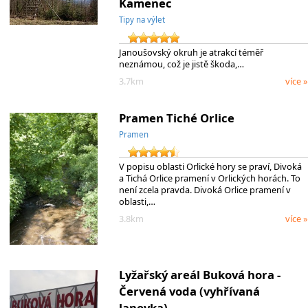
Kamenec
Tipy na výlet
Janoušovský okruh je atrakcí téměř
neznámou, což je jistě škoda,…
3.7km
více »
Pramen Tiché Orlice
Pramen
V popisu oblasti Orlické hory se praví, Divoká
a Tichá Orlice pramení v Orlických horách. To
není zcela pravda. Divoká Orlice pramení v
oblasti,…
3.8km
více »
Lyžařský areál Buková hora -
Červená voda (vyhřívaná
lanovka)