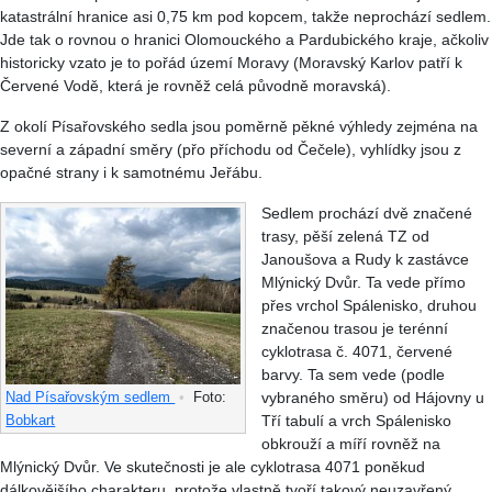
katastrální hranice asi 0,75 km pod kopcem, takže neprochází sedlem.
Jde tak o rovnou o hranici Olomouckého a Pardubického kraje, ačkoliv
historicky vzato je to pořád území Moravy (Moravský Karlov patří k
Červené Vodě, která je rovněž celá původně moravská).
Z okolí Písařovského sedla jsou poměrně pěkné výhledy zejména na
severní a západní směry (přo příchodu od Čečele), vyhlídky jsou z
opačné strany i k samotnému Jeřábu.
Sedlem prochází dvě značené
trasy, pěší zelená TZ od
Janoušova a Rudy k zastávce
Mlýnický Dvůr. Ta vede přímo
přes vrchol Spálenisko, druhou
značenou trasou je terénní
cyklotrasa č. 4071, červené
barvy. Ta sem vede (podle
vybraného směru) od Hájovny u
Nad Písařovským sedlem
•
Foto:
Tří tabulí a vrch Spálenisko
Bobkart
obkrouží a míří rovněž na
Mlýnický Dvůr. Ve skutečnosti je ale cyklotrasa 4071 poněkud
dálkovějšího charakteru, protože vlastně tvoří takový neuzavřený