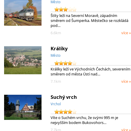
Město
Štíty leží na Severní Moravě, západním
směrem od Šumperka. Městečko se rozkládá
pod…
6.6km
více »
Králíky
Město
Králíky leží ve Východních Čechách, severením
směrem od města Ústí nad…
7.1km
více »
Suchý vrch
Vrchol
Víte o Suchém vrchu, že svými 995 m je
nejvyšším bodem Bukovohors…
7.7km
více »