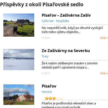
Příspěvky z okolí Písařovské sedlo
Písařov – Zašívárna Zašív
Cyklo bar - hospůdka
Nic nepotěší tolik, když po dlouhé vysilující
túře nebo výletu objevíte…
0.3km
více »
Ze Zašívárny na Severku
Trasy
Že k našim oblíbeným trasám v zimním
období patří i upravená stopa z…
0.3km
více »
Písařov
Vesnice
Písařov je podhorská rekreační obec a
najdeme ji na úpatí vrcholk…