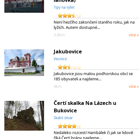
Tipy na výlet
Není hezčího zakončení starého roku, jak na
lyžích. Autem dostupné…
3.8km
více »
Jakubovice
Vesnice
Jakubovice jsou malou podhorskou obcí se
185 obyvateli a najdeme…
4km
více »
Čertí skalka Na Lázech u
Bukovice
Skalní útvar
Nedaleko rozcestí Hambálek či jak se lidově
říká Čertí brány najdeme…