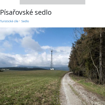
Písařovské sedlo
•
Turistické cíle
Sedlo