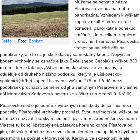
Můžeme se setkat s názvy
Písařovská vrchovina, nebo
pahorkatina. Vzhledem k výškám
kopců v okolí Písařova je ale
označení pahorkatina poněkud
směšné, jde o celkem regulérní
vrchovinu. I samotná Písařovská
Jeřáb
•
Foto:
Bobkart
vrchovina se ještě dělí na
podokresky, ale to už je skoro každý samostatný kopec. Nejvyšším
bodem vrchoviny se označuje jako Čečel (nebo Čečola) s výškou 839
m n.m. Ten je tak nejvyšší vrcholem Jakubovické vrchoviny, tu
odděluje od druhého nižšího podcelku, kterým je Lískovecko-
spálenický hřbet kopec Lískovec s výškou 778 m. Předěl mezi
podokrsek prochází víceméně od jihu samotným Písařovem a vlastně
dál Moravským Karlovem k severu ke klášteru na Hedeči (u Králík).
Písařovské sedlo je jedním z výrazných míst, kudy dělící linie mezi
podcelky Písařovské vrchoviny prochází. Svou nadmořskou výškou se
už může nazývat „horským sedlem“, byť v tom skromnějším významu.
Vlastně tu končí již rozptýlená zástavba horního konce Písařova od
jihu, ale volně přechází na sever do posledních chalup, které bychom
sice mohli už počítat k Moravskému Karlovu, ve skutečnosti je ale