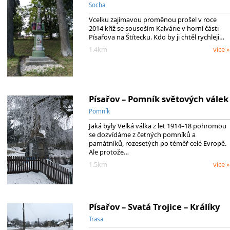
Socha
Vcelku zajímavou proměnou prošel v roce
2014 kříž se sousoším Kalvárie v horní části
Písařova na Štítecku. Kdo by ji chtěl rychleji…
1.4km
více »
Písařov – Pomník světových válek
Pomník
Jaká byly Velká válka z let 1914–18 pohromou
se dozvídáme z četných pomníků a
památníků, rozesetých po téměř celé Evropě.
Ale protože…
1.5km
více »
Písařov – Svatá Trojice – Králíky
Trasa