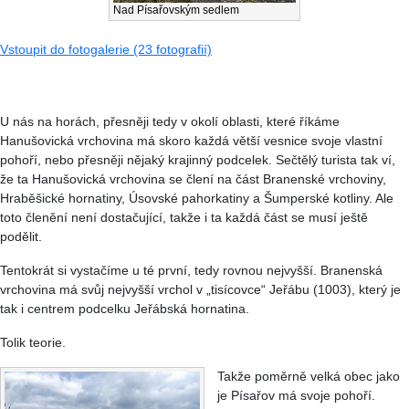
Nad Písařovským sedlem
Vstoupit do fotogalerie (23 fotografií)
U nás na horách, přesněji tedy v okolí oblasti, které říkáme
Hanušovická vrchovina má skoro každá větší vesnice svoje vlastní
pohoří, nebo přesněji nějaký krajinný podcelek. Sečtělý turista tak ví,
že ta Hanušovická vrchovina se člení na část Branenské vrchoviny,
Hraběšické hornatiny, Úsovské pahorkatiny a Šumperské kotliny. Ale
toto členění není dostačující, takže i ta každá část se musí ještě
podělit.
Tentokrát si vystačíme u té první, tedy rovnou nejvyšší. Branenská
vrchovina má svůj nejvyšší vrchol v „tisícovce“ Jeřábu (1003), který je
tak i centrem podcelku Jeřábská hornatina.
Tolik teorie.
Takže poměrně velká obec jako
je Písařov má svoje pohoří.