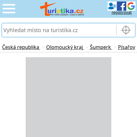
registrovat
CESTOVÁNÍ
›
SLUŽBY & DOPRAVA
›
Česká republika
Olomoucký kraj
Šumperk
Písařov
>
>
>
PRO TURISTY
Loading...
›
MOJE TURISTIKA
›