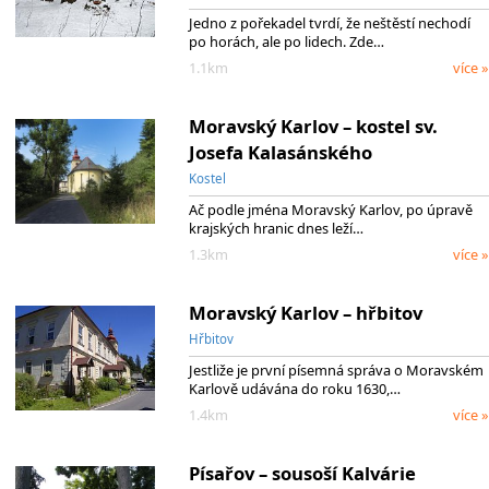
Jedno z pořekadel tvrdí, že neštěstí nechodí
po horách, ale po lidech. Zde…
1.1km
více »
Moravský Karlov – kostel sv.
Josefa Kalasánského
Kostel
Ač podle jména Moravský Karlov, po úpravě
krajských hranic dnes leží…
1.3km
více »
Moravský Karlov – hřbitov
Hřbitov
Jestliže je první písemná správa o Moravském
Karlově udávána do roku 1630,…
1.4km
více »
Písařov – sousoší Kalvárie