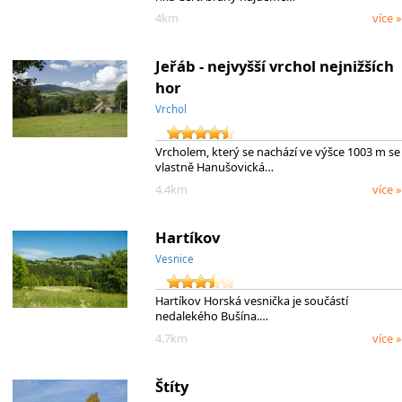
4km
více »
Jeřáb - nejvyšší vrchol nejnižších
hor
Vrchol
Vrcholem, který se nachází ve výšce 1003 m se
vlastně Hanušovická…
4.4km
více »
Hartíkov
Vesnice
Hartíkov Horská vesnička je součástí
nedalekého Bušína.…
4.7km
více »
Štíty