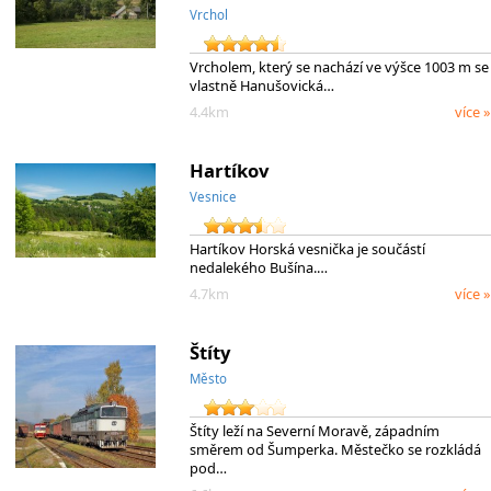
Vrchol
Vrcholem, který se nachází ve výšce 1003 m se
vlastně Hanušovická…
4.4km
více »
Hartíkov
Vesnice
Hartíkov Horská vesnička je součástí
nedalekého Bušína.…
4.7km
více »
Štíty
Město
Štíty leží na Severní Moravě, západním
směrem od Šumperka. Městečko se rozkládá
pod…