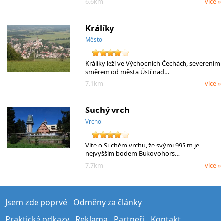
6.6km
více »
Králíky
Město
Králíky leží ve Východních Čechách, severením
směrem od města Ústí nad…
7.1km
více »
Suchý vrch
Vrchol
Víte o Suchém vrchu, že svými 995 m je
nejvyšším bodem Bukovohors…
7.7km
více »
Jsem zde poprvé
Odměny za články
Praktické odkazy
Reklama
Partneři
Kontakt