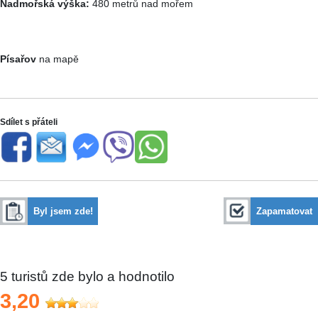
Nadmořská výška:
480 metrů nad mořem
Písařov
na mapě
Sdílet s přáteli
Byl jsem zde!
Zapamatovat
5
turistů zde bylo a hodnotilo
3,20