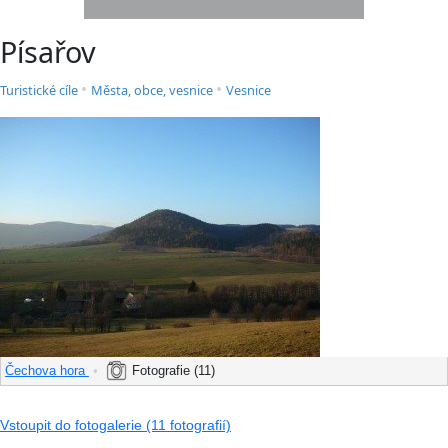
Písařov
•
•
Turistické cíle
Města, obce, vesnice
Vesnice
Čechova hora
•
Fotografie (11)
Vstoupit do fotogalerie (11 fotografií)