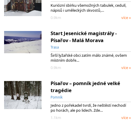
Kuriózní sbírku všemožných tabulek, cedulí,
nápisů i uměleckých skvostů,…
0.9km
více »
Start Jesenické magistrály -
Písařov - Malá Morava
Trasa
Širší lyžařské obci zatím málo známé, ovšem
místním dobře…
0.9km
více »
Písařov – pomník jedné velké
tragédie
Pomník
Jedno z pořekadel tvrdí, že neštěstí nechodí
po horách, ale po lidech. Zde…
1.1km
více »