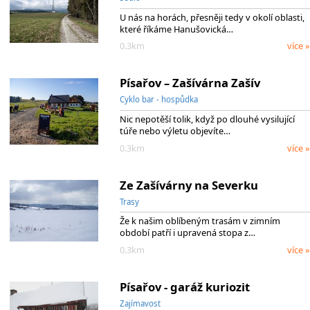
U nás na horách, přesněji tedy v okolí oblasti,
které říkáme Hanušovická…
0.3km
více »
Písařov – Zašívárna Zašív
Cyklo bar - hospůdka
Nic nepotěší tolik, když po dlouhé vysilující
túře nebo výletu objevíte…
0.3km
více »
Ze Zašívárny na Severku
Trasy
Že k našim oblíbeným trasám v zimním
období patří i upravená stopa z…
0.3km
více »
Písařov - garáž kuriozit
Zajímavost