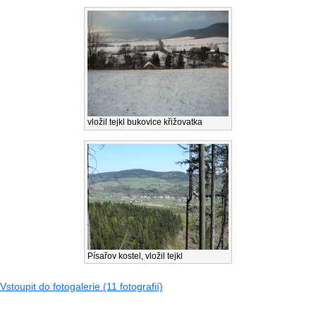
vložil tejkl bukovice křižovatka
Písařov kostel, vložil tejkl
Vstoupit do fotogalerie (11 fotografií)