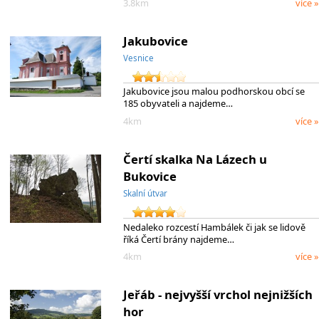
3.8km
více »
Jakubovice
Vesnice
Jakubovice jsou malou podhorskou obcí se
185 obyvateli a najdeme…
4km
více »
Čertí skalka Na Lázech u
Bukovice
Skalní útvar
Nedaleko rozcestí Hambálek či jak se lidově
říká Čertí brány najdeme…
4km
více »
Jeřáb - nejvyšší vrchol nejnižších
hor