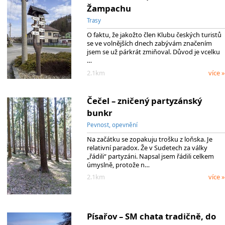
Žampachu
Trasy
O faktu, že jakožto člen Klubu českých turistů
se ve volnějších dnech zabývám značením
jsem se už párkrát zmiňoval. Důvod je vcelku
…
2.1km
více »
Čečel – zničený partyzánský
bunkr
Pevnost, opevnění
Na začátku se zopakuju trošku z loňska. Je
relativní paradox. Že v Sudetech za války
„řádili“ partyzáni. Napsal jsem řádili celkem
úmyslně, protože n…
2.1km
více »
Písařov – SM chata tradičně, do