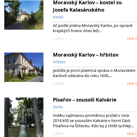
Moravský Karlov – kostel sv.
Josefa Kalasánského
Kostel
Ač podle jména Moravský Karlov, po úpravě
krajských hranic dnes leží…
1.3km
více »
Moravský Karlov – hřbitov
Hřbitov
Jestliže je první písemná správa o Moravském
Karlově udávána do roku 1630,…
1.4km
více »
Písařov – sousoší Kalvárie
Socha
Vcelku zajímavou proměnou prošel v roce
2014 kříž se sousoším Kalvárie v horní části
Písařova na Štítecku. Kdo by ji chtěl rychleji…
1.4km
více »