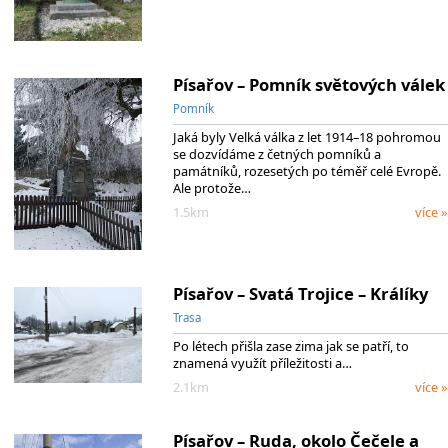
Písařov – Pomník světových válek
Pomník
Jaká byly Velká válka z let 1914–18 pohromou
se dozvídáme z četných pomníků a
památníků, rozesetých po téměř celé Evropě.
Ale protože…
1.5km
více »
Písařov – Svatá Trojice – Králíky
Trasa
Po létech přišla zase zima jak se patří, to
znamená využít příležitosti a…
2.1km
více »
Písařov – Ruda, okolo Čečele a