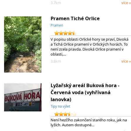
3.7km
více »
Pramen Tiché Orlice
Pramen
V popisu oblasti Orlické hory se praví, Divoká
a Tichá Orlice pramení v Orlických horách. To
není zcela pravda. Divoká Orlice pramení v
oblasti,…
3.8km
více »
Lyžařský areál Buková hora -
Červená voda (vyhřívaná
lanovka)
Tipy na výlet
Není hezčího zakončení starého roku, jak na
lyžích. Autem dostupné…