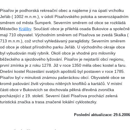
Písařov je podhorská rekreační obec a najdeme ji na úpatí vrcholku
Jeřáb ( 1002 m.n.m.), v údolí Písařovského potoka a severozápadním
směrem od města Šumperk. Severním směrem od obce se rozkládá
Městečko
Králíky
. Součástí obce je přilehlá osada Bukovice a společně
mají 710 obyvatel. Východním směrem od Písařova se zvedá Skalka (
713 m.n.m.), což vrchol vyhledávaný paraglidisty. Severním směrem
od obce je oblast přírodního parku Jeřáb. U východního okraje obce
byl vybudován malý rybník. Okolí obce je vhodné pro milovníky
běžeckého a sjezdového lyžování. Písařov je nejstarší obcí regionu,
první zmínka je z roku 1278. Již v roce 1350 měla obec kostel a faru.
Dnešní kostel Rozeslání svatých apoštolů byl postaven v roce 1785.
Písařov byl v minulosti známou pašeráckou obcí. Obyvatelé obce se
kromě pašování živili výrobou nítěných knoflíků a kartáčů. V místní
části obce v Bukovicích se dochovala pěkná dřevěná zvonička
pocházející z 19. století. Severní částí Písařova prochází zelená
turistická značka a trasa značené lokální cyklostezky.
Poslední aktualizace: 29.6.2006