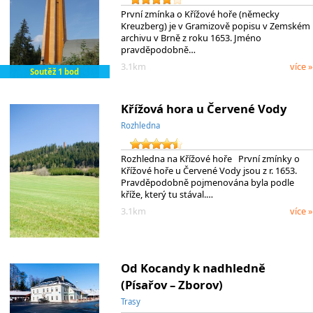
První zmínka o Křížové hoře (německy
Kreuzberg) je v Gramizově popisu v Zemském
archivu v Brně z roku 1653. Jméno
pravděpodobně…
3.1km
více »
Soutěž 1 bod
Křížová hora u Červené Vody
Rozhledna
Rozhledna na Křížové hoře První zmínky o
Křížové hoře u Červené Vody jsou z r. 1653.
Pravděpodobně pojmenována byla podle
kříže, který tu stával.…
3.1km
více »
Od Kocandy k nadhledně
(Písařov – Zborov)
Trasy