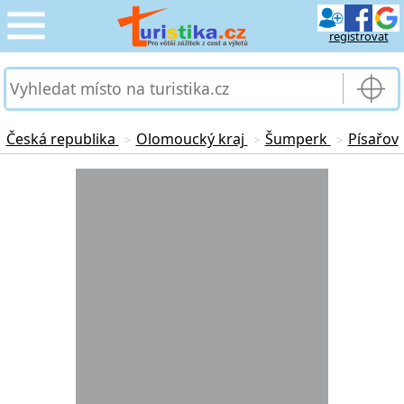
registrovat
CESTOVÁNÍ
›
SLUŽBY & DOPRAVA
›
Česká republika
Olomoucký kraj
Šumperk
Písařov
>
>
>
PRO TURISTY
Loading...
›
MOJE TURISTIKA
›