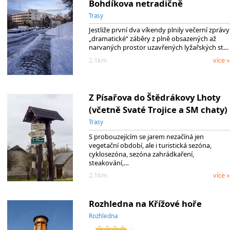
Bohdíkova netradičně
Trasy
Jestliže první dva víkendy plnily večerní zprávy
„dramatické“ záběry z plně obsazených až
narvaných prostor uzavřených lyžařských st…
2.1km
více »
Z Písařova do Štědrákovy Lhoty
(včetně Svaté Trojice a SM chaty)
Trasy
S probouzejícím se jarem nezačíná jen
vegetační období, ale i turistická sezóna,
cyklosezóna, sezóna zahrádkaření,
steakování,…
2.1km
více »
Rozhledna na Křížové hoře
Rozhledna