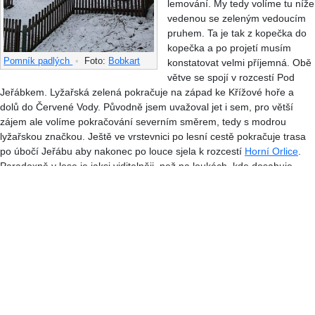
lemování. My tedy volíme tu níže
vedenou se zeleným vedoucím
pruhem. Ta je tak z kopečka do
kopečka a po projetí musím
Pomník padlých
•
Foto:
Bobkart
konstatovat velmi příjemná. Obě
větve se spojí v rozcestí Pod
Jeřábkem. Lyžařská zelená pokračuje na západ ke Křížové hoře a
dolů do Červené Vody. Původně jsem uvažoval jet i sem, pro větší
zájem ale volíme pokračování severním směrem, tedy s modrou
lyžařskou značkou. Ještě ve vrstevnici po lesní cestě pokračuje trasa
po úbočí Jeřábu aby nakonec po louce sjela k rozcestí
Horní Orlice
.
Paradoxně v lese je jaksi viditelněji, než na loukách, kde dosahuje
mlha k zemi. Vzdálenější běžkaři tak vypadají, že se snad vznášejí. S
pochopitelných důvodů tedy necháme rozhlednu Val bez povšimnutí a
v bílé tmě hledáme tu správnou stopu, abychom neminuli Kačenku,
přesněji hospůdku v penzionu na Horní Hedeči.
Za lepší viditelnosti by stálo pokračovat do Červeného Potoka, ale po
loukách beztak není nic vidět. Volíme tedy variantu ke klášteru (Hora
Matky Boží). Místní zřejmě jezdí dolů jinudy, my ale volíme variantu
traverzem, tedy cik cak z kopce vpravo (shora), kolem poutní cesty,
dole u Králík mají dokonce na louce u města (pro změnu vlevo od