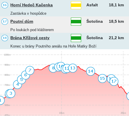
Horní Hedeč Kačenka
Asfalt
18,1 km
Zastávka v hospůdce
Poutní dům
Šotolina
18,5 km
Po loukách pod klášterem
Brána Křížové cesty
Šotolina
21,2 km
Konec u brány Poutního areálu na Hoře Matky Boží
1000m
900m
800m
700m
600m
500m
10km
20km
400m