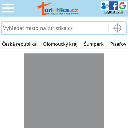
registrovat
CESTOVÁNÍ
›
SLUŽBY & DOPRAVA
›
Česká republika
Olomoucký kraj
Šumperk
Písařov
>
>
>
PRO TURISTY
Loading...
›
MOJE TURISTIKA
›