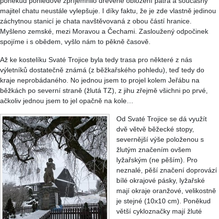
poněkud pohledově zpříjemnilo dřevěné obložení patra a současný
majitel chatu neustále vylepšuje. I díky faktu, že je zde vlastně jedinou
záchytnou stanicí je chata navštěvovaná z obou částí hranice.
Myšleno zemské, mezi Moravou a Čechami. Zasloužený odpočinek
spojíme i s obědem, vyšlo nám to pěkně časově.
Až ke kostelíku Svaté Trojice byla tedy trasa pro některé z nás
výletníků dostatečně známá (z běžkařského pohledu), teď tedy do
kraje neprobádaného. No jednou jsem to projel kolem Jeřábu na
běžkách po severní straně (žlutá TZ), z jihu zřejmě všichni po prvé,
ačkoliv jednou jsem to jel opačně na kole…
Od Svaté Trojice se dá využít
dvě větvě běžecké stopy,
severnější výše položenou s
žlutým značením ovšem
lyžařským (ne pěším). Pro
neznalé, pěší značení doprovází
bílé okrajové pásky, lyžařské
mají okraje oranžové, velikostně
je stejné (10x10 cm). Poněkud
větší cykloznačky mají žluté