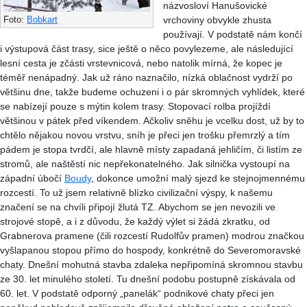
názvosloví Hanušovické
vrchoviny obvykle zhusta
Foto:
Bobkart
používají. V podstatě nám končí
i výstupová část trasy, sice ještě o něco povylezeme, ale následující
lesní cesta je zčásti vrstevnicová, nebo natolik mírná, že kopec je
téměř nenápadný. Jak už ráno naznačilo, nízká oblačnost vydrží po
většinu dne, takže budeme ochuzeni i o pár skromných vyhlídek, které
se nabízejí pouze s mýtin kolem trasy. Stopovací rolba projíždí
většinou v pátek před víkendem. Ačkoliv sněhu je vcelku dost, už by to
chtělo nějakou novou vrstvu, sníh je přeci jen trošku přemrzlý a tím
pádem je stopa tvrdčí, ale hlavně místy zapadaná jehličím, či listím ze
stromů, ale naštěstí nic nepřekonatelného. Jak silnička vystoupí na
západní úbočí
Boudy
, dokonce umožní malý sjezd ke stejnojmennému
rozcestí. To už jsem relativně blízko civilizační výspy, k našemu
značení se na chvíli připojí žlutá TZ. Abychom se jen nevozili ve
strojové stopě, a i z důvodu, že každý výlet si žádá zkratku, od
Grabnerova pramene (čili rozcestí Rudolfův pramen) modrou značkou
vyšlapanou stopou přímo do hospody, konkrétně do Severomoravské
chaty. Dnešní mohutná stavba zdaleka nepřipomíná skromnou stavbu
ze 30. let minulého století. Tu dnešní podobu postupně získávala od
60. let. V podstatě odporný „panelák“ podnikové chaty přeci jen