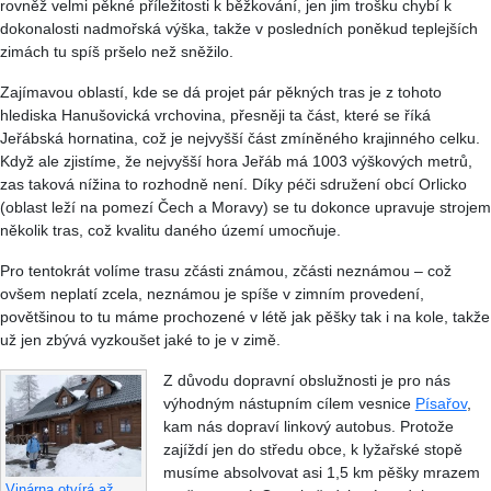
rovněž velmi pěkné příležitosti k běžkování, jen jim trošku chybí k
dokonalosti nadmořská výška, takže v posledních poněkud teplejších
zimách tu spíš pršelo než sněžilo.
Zajímavou oblastí, kde se dá projet pár pěkných tras je z tohoto
hlediska Hanušovická vrchovina, přesněji ta část, které se říká
Jeřábská hornatina, což je nejvyšší část zmíněného krajinného celku.
Když ale zjistíme, že nejvyšší hora Jeřáb má 1003 výškových metrů,
zas taková nížina to rozhodně není. Díky péči sdružení obcí Orlicko
(oblast leží na pomezí Čech a Moravy) se tu dokonce upravuje strojem
několik tras, což kvalitu daného území umocňuje.
Pro tentokrát volíme trasu zčásti známou, zčásti neznámou – což
ovšem neplatí zcela, neznámou je spíše v zimním provedení,
povětšinou to tu máme prochozené v létě jak pěšky tak i na kole, takže
už jen zbývá vyzkoušet jaké to je v zimě.
Z důvodu dopravní obslužnosti je pro nás
výhodným nástupním cílem vesnice
Písařov
,
kam nás dopraví linkový autobus. Protože
zajíždí jen do středu obce, k lyžařské stopě
musíme absolvovat asi 1,5 km pěšky mrazem
Vinárna otvírá až