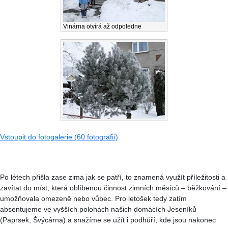
Vinárna otvírá až odpoledne
Vstoupit do fotogalerie (60 fotografií)
Po létech přišla zase zima jak se patří, to znamená využít příležitosti a
zavítat do míst, která oblíbenou činnost zimních měsíců – běžkování –
umožňovala omezeně nebo vůbec. Pro letošek tedy zatím
absentujeme ve vyšších polohách našich domácích Jeseníků
(Paprsek, Švýcárna) a snažíme se užít i podhůří, kde jsou nakonec