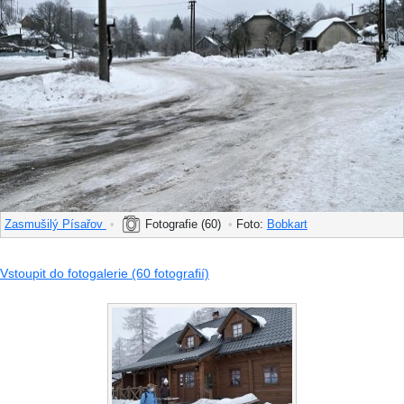
Zasmušilý Písařov
•
Fotografie (60)
•
Foto:
Bobkart
Vstoupit do fotogalerie (60 fotografií)