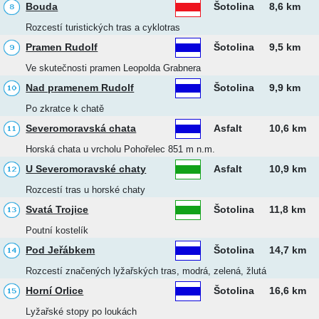
Bouda
Šotolina
8,6 km
Rozcestí turistických tras a cyklotras
Pramen Rudolf
Šotolina
9,5 km
Ve skutečnosti pramen Leopolda Grabnera
Nad pramenem Rudolf
Šotolina
9,9 km
Po zkratce k chatě
Severomoravská chata
Asfalt
10,6 km
Horská chata u vrcholu Pohořelec 851 m n.m.
U Severomoravské chaty
Asfalt
10,9 km
Rozcestí tras u horské chaty
Svatá Trojice
Šotolina
11,8 km
Poutní kostelík
Pod Jeřábkem
Šotolina
14,7 km
Rozcestí značených lyžařských tras, modrá, zelená, žlutá
Horní Orlice
Šotolina
16,6 km
Lyžařské stopy po loukách