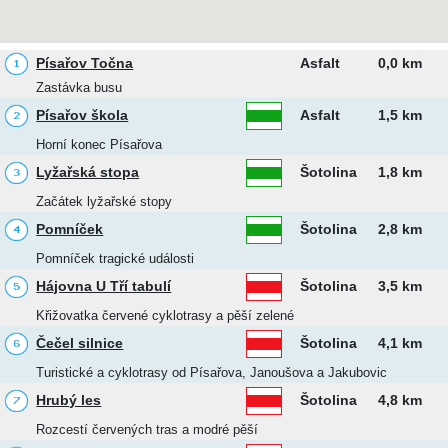
Písařov Točna
Asfalt
0,0 km
Zastávka busu
Písařov škola
Asfalt
1,5 km
Horní konec Písařova
Lyžařská stopa
Šotolina
1,8 km
Začátek lyžařské stopy
Pomníček
Šotolina
2,8 km
Pomníček tragické události
Hájovna U Tří tabulí
Šotolina
3,5 km
Křižovatka červené cyklotrasy a pěší zelené
Čečel silnice
Šotolina
4,1 km
Turistické a cyklotrasy od Písařova, Janoušova a Jakubovic
Hrubý les
Šotolina
4,8 km
Rozcestí červených tras a modré pěší