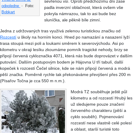
sevřenou vsí. Oproti předchozímu dni zase
odpoledne
•
Foto:
padla inverzní oblačnost, která ovšem vše
Bobkart
pokryla námrazou, tak to asi bude bez
sluníčka, ale pěkně bíle zimní.
Jedna z udržovaných tras využívá zelenou turistickou značku od
Rozcestí
u školy na horním konci. Hned po namazání a nasazení lyží
trasa stoupá mezi poli a loukami směrem k severovýchodu. Asi po
kilometru v okraji lesíku zkoumáme pomník tragické nehody, brzy se
připojí červená cykloznačka 4071, která nás bude doprovázet v dalším
putování. Dalším postupovým bodem je Hájovna U tří tabulí, další
kopeček k rozcestí Čečel silnice, kde se nám připojí červená a modrá
pěší značka. Poměrně rychle tak překonáváme převýšení přes 200 m
(Písařov Točna je cca 550 m n.m.).
Modrá TZ souběhuje ještě půl
kilometru a od rozcestí Hrubý les
už sledujeme pouze značení
červeného charakteru (pěší a
cyklo souběh). Pojmenování
rozcestí nese vlastně celé polesí
a oblast, starší turisté toto