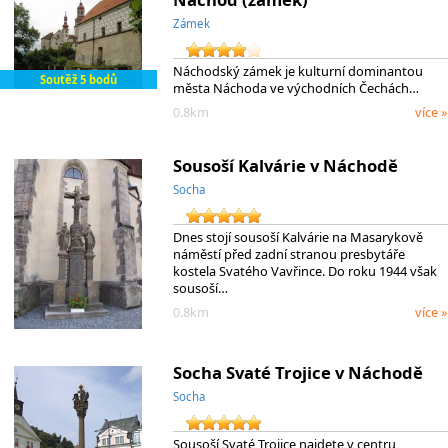
Zámek
Náchodský zámek je kulturní dominantou
Soutěž 5 bodů
města Náchoda ve východních Čechách…
0.8km
více »
Sousoší Kalvárie v Náchodě
Socha
Dnes stojí sousoší Kalvárie na Masarykově
náměstí před zadní stranou presbytáře
kostela Svatého Vavřince. Do roku 1944 však
sousoší…
0.8km
více »
Socha Svaté Trojice v Náchodě
Socha
Sousoší Svaté Trojice najdete v centru