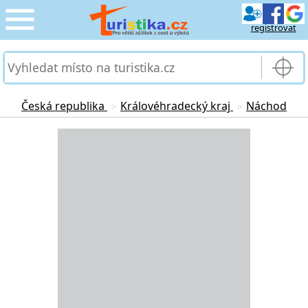
registrovat
CESTOVÁNÍ
›
SLUŽBY & DOPRAVA
›
Česká republika
Královéhradecký kraj
Náchod
>
>
PRO TURISTY
Loading...
›
MOJE TURISTIKA
›