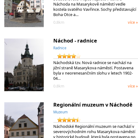
Náchoda na Masarykově náměstí vedle
kostela svatého Vavřince. Sochy představující
Boha Otce a…
0.8km
více »
Náchod - radnice
Radnice
Náchodská tzv. Nová radnice se nachází na
jižní straně Masarykova náměstí. Postavena
byla v neorenesančním slohu v letech 1902-
04…
0.8km
více »
Regionální muzeum v Náchodě
Muzeum
Náchodské Regionální muzeum se nachází v
severovýchodním rohu Masarykova náměstí
v historické budově, která byla postavena po