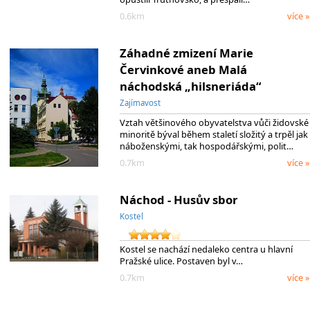
0.6km
více »
Záhadné zmizení Marie
Červinkové aneb Malá
náchodská „hilsneriáda“
Zajímavost
Vztah většinového obyvatelstva vůči židovské
minoritě býval během staletí složitý a trpěl jak
náboženskými, tak hospodářskými, polit…
0.7km
více »
Náchod - Husův sbor
Kostel
Kostel se nachází nedaleko centra u hlavní
Pražské ulice. Postaven byl v…
0.7km
více »