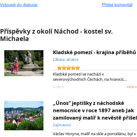
Vstoupit do diskuse
Přidat komentář
Příspěvky z okolí Náchod - kostel sv.
Michaela
Kladské pomezí - krajina příběhů
Zábava, atrakce
Kladské pomezí se nachází v
severovýchodních Čechách, na hranicíc…
0.3km
více »
„Únos“ jeptišky z náchodské
nemocnice v roce 1897 aneb Jak
zamilovaný malíř k nevěstě přišel
Zajímavost
Václav Horyna, malíř na skle a porcelánu, byl v