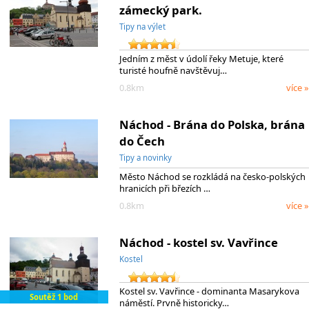
zámecký park.
Tipy na výlet
Jedním z měst v údolí řeky Metuje, které
turisté houfně navštěvuj…
0.8km
více »
Náchod - Brána do Polska, brána
do Čech
Tipy a novinky
Město Náchod se rozkládá na česko-polských
hranicích při březích …
0.8km
více »
Náchod - kostel sv. Vavřince
Kostel
Kostel sv. Vavřince - dominanta Masarykova
Soutěž 1 bod
náměstí. Prvně historicky…