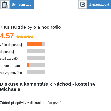
Byl jsem zde!
Zapamatovat
7
turistů zde bylo a hodnotilo
4,57
vřele doporučuji
doporučuji
stojí za vidění
stavte se tam
nic zajímavého
Diskuse a komentáře k Náchod - kostel sv.
Michaela
Žádné příspěvky v diskusi, buďte první!