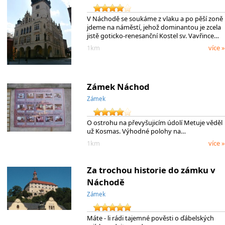
V Náchodě se soukáme z vlaku a po pěší zoně
jdeme na náměstí, jehož dominantou je zcela
jistě goticko-renesanční Kostel sv. Vavřince…
1km
více »
Zámek Náchod
Zámek
O ostrohu na převyšujicím údolí Metuje věděl
už Kosmas. Výhodné polohy na…
1km
více »
Za trochou historie do zámku v
Náchodě
Zámek
Máte - li rádi tajemné pověsti o ďábelských