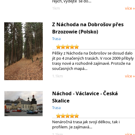
rejích, vydejte se do…
1km
více »
Z Náchoda na Dobrošov přes
Brzozowie (Polsko)
Trasa
Pěšky z Náchoda na Dobrošov se dosud dalo
jít po 4 značených trasách. V roce 2009 přibyly
trasy nové a rozhodně zajímavé. Protože na
současných mapá…
1.1km
více »
Náchod - Václavice - Česká
Skalice
Trasa
Nenáročná trasa jak svojí délkou, tak i
profilem. Je zajímavá…
1.1km
více »