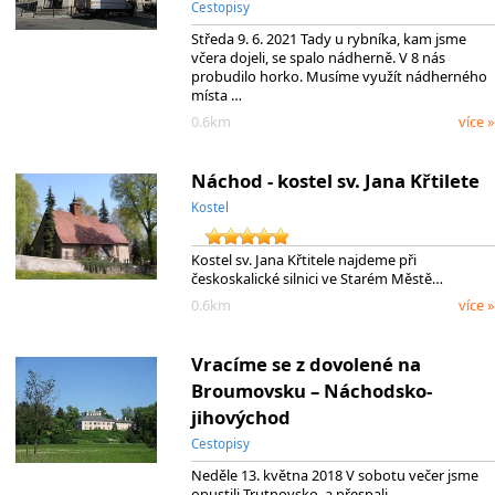
Cestopisy
Středa 9. 6. 2021 Tady u rybníka, kam jsme
včera dojeli, se spalo nádherně. V 8 nás
probudilo horko. Musíme využít nádherného
místa …
0.6km
více »
Náchod - kostel sv. Jana Křtilete
Kostel
Kostel sv. Jana Křtitele najdeme při
českoskalické silnici ve Starém Městě…
0.6km
více »
Vracíme se z dovolené na
Broumovsku – Náchodsko-
jihovýchod
Cestopisy
Neděle 13. května 2018 V sobotu večer jsme
opustili Trutnovsko, a přespali…