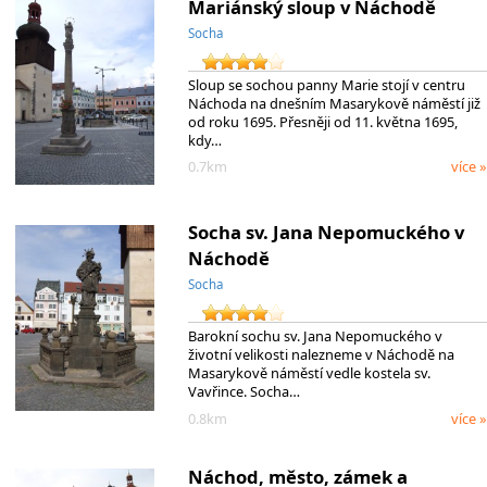
Mariánský sloup v Náchodě
Socha
Sloup se sochou panny Marie stojí v centru
Náchoda na dnešním Masarykově náměstí již
od roku 1695. Přesněji od 11. května 1695,
kdy…
0.7km
více »
Socha sv. Jana Nepomuckého v
Náchodě
Socha
Barokní sochu sv. Jana Nepomuckého v
životní velikosti nalezneme v Náchodě na
Masarykově náměstí vedle kostela sv.
Vavřince. Socha…
0.8km
více »
Náchod, město, zámek a