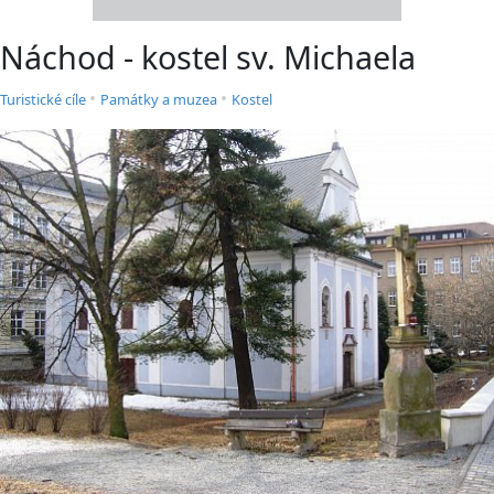
Náchod - kostel sv. Michaela
•
•
Turistické cíle
Památky a muzea
Kostel