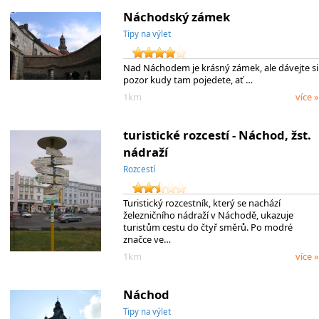
Náchodský zámek
Tipy na výlet
Nad Náchodem je krásný zámek, ale dávejte si
pozor kudy tam pojedete, ať …
1km
více »
turistické rozcestí - Náchod, žst.
nádraží
Rozcestí
Turistický rozcestník, který se nachází
železničního nádraží v Náchodě, ukazuje
turistům cestu do čtyř směrů. Po modré
značce ve…
1km
více »
Náchod
Tipy na výlet