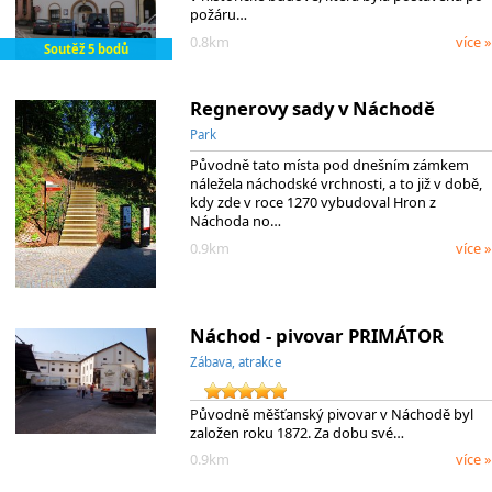
požáru…
0.8km
více »
Soutěž 5 bodů
Regnerovy sady v Náchodě
Park
Původně tato místa pod dnešním zámkem
náležela náchodské vrchnosti, a to již v době,
kdy zde v roce 1270 vybudoval Hron z
Náchoda no…
0.9km
více »
Náchod - pivovar PRIMÁTOR
Zábava, atrakce
Původně měšťanský pivovar v Náchodě byl
založen roku 1872. Za dobu své…
0.9km
více »