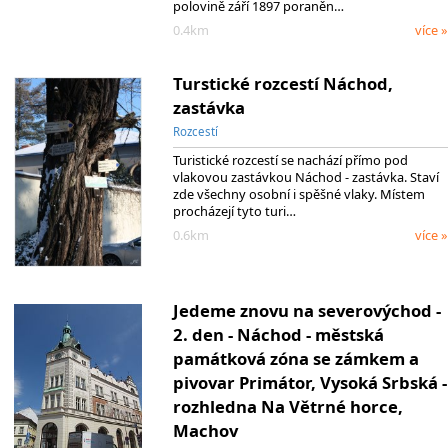
polovině září 1897 poraněn…
0.4km
více »
Turstické rozcestí Náchod,
zastávka
Rozcestí
Turistické rozcestí se nachází přímo pod
vlakovou zastávkou Náchod - zastávka. Staví
zde všechny osobní i spěšné vlaky. Místem
procházejí tyto turi…
0.6km
více »
Jedeme znovu na severovýchod -
2. den - Náchod - městská
památková zóna se zámkem a
pivovar Primátor, Vysoká Srbská -
rozhledna Na Větrné horce,
Machov