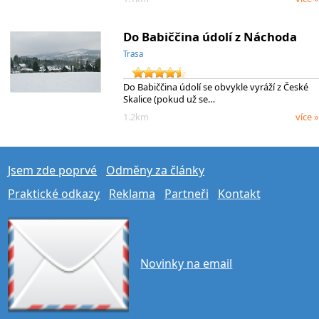
Do Babiččina údolí z Náchoda
Trasa
Do Babiččina údolí se obvykle vyráží z České
Skalice (pokud už se…
1.2km
více »
Jsem zde poprvé
Odměny za články
Praktické odkazy
Reklama
Partneři
Kontakt
Novinky na email