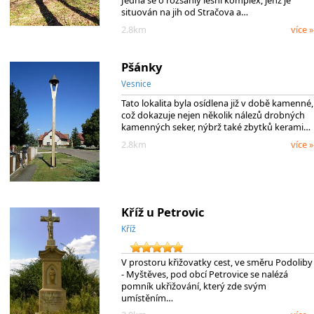
Jedná se o rozsáhlý lesní komplex, jenž je
situován na jih od Stračova a…
2.8km
více »
Pšánky
Vesnice
Tato lokalita byla osídlena již v době kamenné,
což dokazuje nejen několik nálezů drobných
kamenných seker, nýbrž také zbytků kerami…
2.8km
více »
Kříž u Petrovic
Kříž
V prostoru křižovatky cest, ve směru Podoliby
- Myštěves, pod obcí Petrovice se nalézá
pomník ukřižování, který zde svým
umístěním…