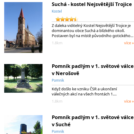
Suchá - kostel Nejsvětější Trojice
Kostel
Z daleka viditelný Kostel Nejsvětější Trojice je
dominantou obce Suchá a blízkého okolí.
Postaven byl na místě původního gotického…
1.8km
více »
Pomník padlým v 1. světové válce
v Nerošově
Pomník
Když došlo ke vzniku ČSR a ukončení
válečných akcí na všech frontách 1.…
1.8km
více »
Pomník padlým v 1. světové válce
v Suché
Pomník