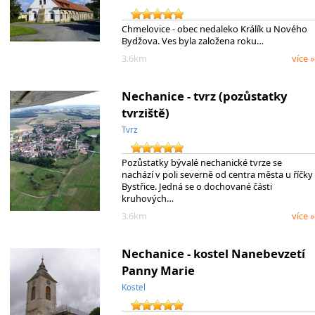
Chmelovice - obec nedaleko Králík u Nového
Bydžova. Ves byla založena roku…
3.6km
více »
Nechanice - tvrz (pozůstatky
tvrziště)
Tvrz
Pozůstatky bývalé nechanické tvrze se
nachází v poli severně od centra města u říčky
Bystřice. Jedná se o dochované části
kruhových…
3.6km
více »
Nechanice - kostel Nanebevzetí
Panny Marie
Kostel