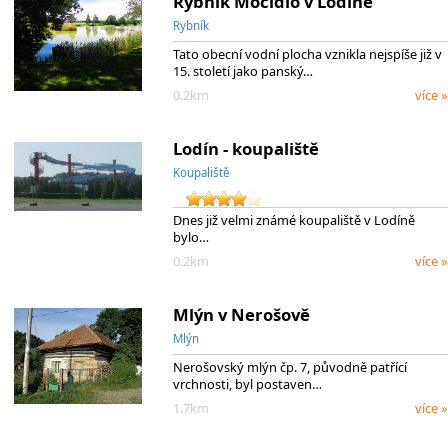
Rybník Močidlo v Lodíně
Rybník
Tato obecní vodní plocha vznikla nejspíše již v
15. století jako panský…
0.2km
více »
Lodín - koupaliště
Koupaliště
Dnes již velmi známé koupaliště v Lodíně
bylo…
0.2km
více »
Mlýn v Nerošově
Mlýn
Nerošovský mlýn čp. 7, původně patřící
vrchnosti, byl postaven…
1.7km
více »