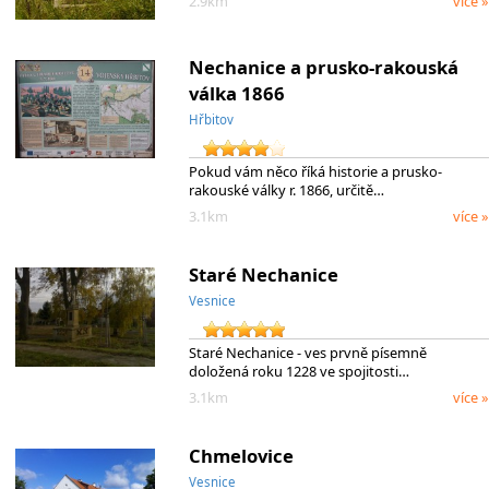
2.9km
více »
Nechanice a prusko-rakouská
válka 1866
Hřbitov
Pokud vám něco říká historie a prusko-
rakouské války r. 1866, určitě…
3.1km
více »
Staré Nechanice
Vesnice
Staré Nechanice - ves prvně písemně
doložená roku 1228 ve spojitosti…
3.1km
více »
Chmelovice
Vesnice