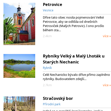
Petrovice
Vesnice
Dříve tato obec nosila pojmenování Velké
Petrovice, aby se odlišila od dnešních
Petroviček (Malých Petrovic). I ono prošlo
během sta…
2.4km
více »
Rybníky Velký a Malý Lhoták u
Starých Nechanic
Rybník
Celé Nechanicko bývalo dříve přímo zaplněno
rybníky. Budovatelem zdejší…
2.7km
více »
Stračovský bor
Přírodní park