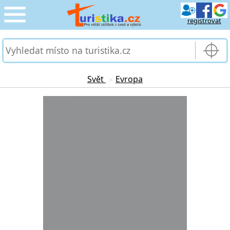
registrovat
CESTOVÁNÍ
›
SLUŽBY & DOPRAVA
›
Svět
Evropa
>
PRO TURISTY
Loading...
›
MOJE TURISTIKA
›