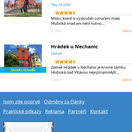
Tipy na výlet
Místo, které si vysloužilo označení malá
Hluboká snad ani není nutno…
6.5km
více »
Hrádek u Nechanic
Zámek
Zámek Hrádek u Nechanic je kromě zámku
Soutěž 10 bodů
Hluboká nad Vltavou nejvýznamnější…
6.6km
více »
Jsem zde poprvé
Odměny za články
Praktické odkazy
Reklama
Partneři
Kontakt