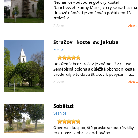
Nechanice - původně gotický kostel
Nanebevzetí Panny Marie, který se nachází na
Husově náměstí je zmiňován počátkem 13.
století. V…
3.8km
více »
Stračov - kostel sv. Jakuba
Kostel
Doložení obce Stračov je známo již z r. 1358.
Zeměpisná poloha a důležitá obchodní cesta
předurčily v té době Stračov k povýšení na…
4.2km
více »
Sobětuš
Vesnice
Obec na okraji bojiště pruskorakouské války
roku 1866. V obci je dochováno…