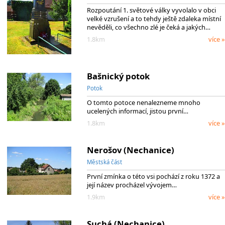
Rozpoutání 1. světové války vyvolalo v obci
velké vzrušení a to tehdy ještě zdaleka místní
nevěděli, co všechno zlé je čeká a jakých…
1.8km
více »
Bašnický potok
Potok
O tomto potoce nenalezneme mnoho
ucelených informací, jistou první…
1.8km
více »
Nerošov (Nechanice)
Městská část
První zmínka o této vsi pochází z roku 1372 a
její název procházel vývojem…
1.9km
více »
Suchá (Nechanice)