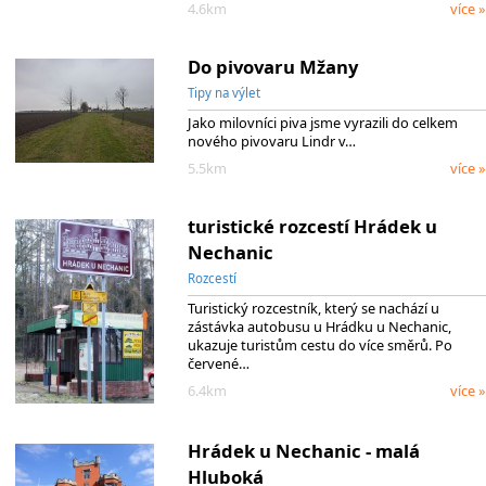
4.6km
více »
Do pivovaru Mžany
Tipy na výlet
Jako milovníci piva jsme vyrazili do celkem
nového pivovaru Lindr v…
5.5km
více »
turistické rozcestí Hrádek u
Nechanic
Rozcestí
Turistický rozcestník, který se nachází u
zástávka autobusu u Hrádku u Nechanic,
ukazuje turistům cestu do více směrů. Po
červené…
6.4km
více »
Hrádek u Nechanic - malá
Hluboká