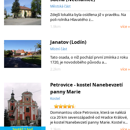
Městská část
Zdejší lokalita byla osídlena již v pravěku. Na
poli rolníka Hlavatého z…
1.9km
více »
Janatov (Lodín)
Místní část
Tato osada, o níž pochází první zmínka z roku
1720, je novodobého původu a…
2.2km
více »
Petrovice - kostel Nanebevzetí
panny Marie
Kostel
Dominantou obce Petrovice, která se nalézá
cca 20 km severozápadně od Hradce Králové,
je kostel Nanebevzetí panny Marie. Kostel v…
2.3km
více »
Soutěž 1 bod