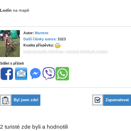
Lodín
na mapě
Autor:
Martens
Další články autora:
3323
Kvalita příspěvku:
hodnotit kvalitu příspěvku
|
nahlásit příspěvek redakci
Sdílet s přáteli
Byl jsem zde!
Zapamatovat
2
turisté zde byli a hodnotili