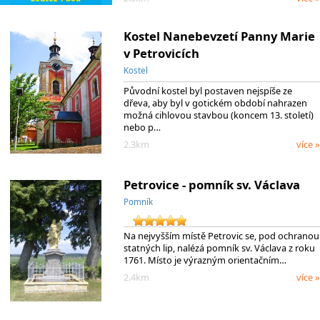
Kostel Nanebevzetí Panny Marie
v Petrovicích
Kostel
Původní kostel byl postaven nejspíše ze
dřeva, aby byl v gotickém období nahrazen
možná cihlovou stavbou (koncem 13. století)
nebo p…
2.3km
více »
Petrovice - pomník sv. Václava
Pomník
Na nejvyšším místě Petrovic se, pod ochranou
statných lip, nalézá pomník sv. Václava z roku
1761. Místo je výrazným orientačním…
2.4km
více »