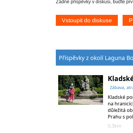
Žádné příspěvky v diskusi, buďte prv
Příspěvky z okolí Laguna 
Kladské
Zábava, atr
Kladské po
na hranicíc
důležitá ob
Prahu s po
0.3km