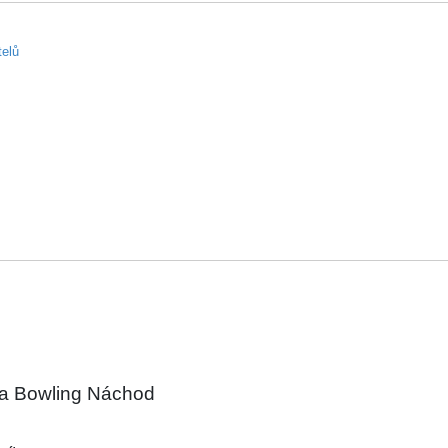
telů
na Bowling Náchod