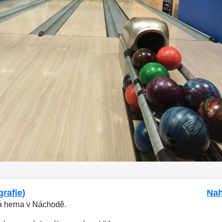
grafie)
Nah
á herna v Náchodě.