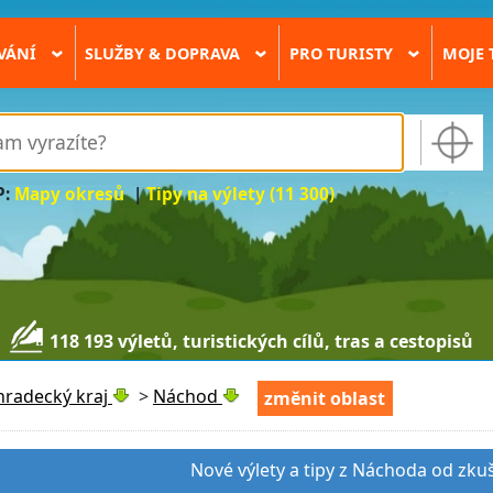
VÁNÍ
SLUŽBY & DOPRAVA
PRO TURISTY
MOJE 
›
›
›
P:
Mapy okresů
|
Tipy na výlety (11 300)
118 193 výletů, turistických cílů, tras a cestopisů
hradecký kraj
>
Náchod
změnit oblast
Nové výlety a tipy z Náchoda od zku