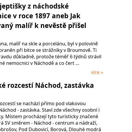
jeptišky z náchodské
ce v roce 1897 aneb Jak
aný malíř k nevěstě přišel
na, malíř na skle a porcelánu, byl v polovině
oraněn při bitce se strážníky v Broumově. Ti
ravdu důkladně, protože téměř 6 týdnů strávil
né nemocnici v Náchodě a co čert …
více »
ké rozcestí Náchod, zastávka
rozcestí se nachází přímo pod vlakovou
áchod - zastávka. Staví zde všechny osobní i
y. Místem procházejí tyto turisticky značené
rá SV směrem - Náchod - centrum a nádraží,
obrošov, Pod Dubovicí, Borová, Dlouhé modrá