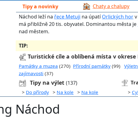
Chaty a chalupy
Tipy a novinky
Náchod leží na
řece Metuji
na úpatí
Orlických hor
v
má přibližně 20 tis. obyvatel. Dominantou města je
nad městem.
TIP:
Turistické cíle a oblíbená místa v okres
Památky a muzea
(270)
Přírodní památky
(99)
Výletn
zajímavosti
(37)
Tipy na výlet
Tr
(137)
>
Do přírody
>
Na kole
>
Na kole
>
Cy
ng Náchod