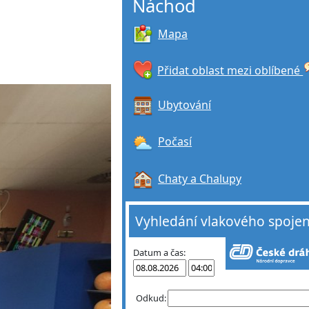
Náchod
Mapa
Přidat oblast mezi oblíbené
Ubytování
Počasí
Chaty a Chalupy
Vyhledání vlakového spojen
Datum a čas:
Odkud: