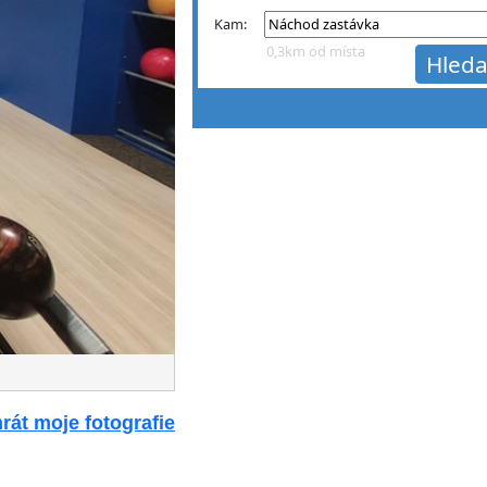
Kam:
0,3km od místa
rát moje fotografie