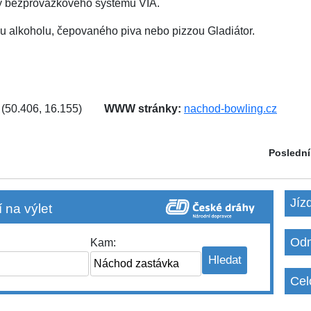
hy bezprovázkového systému VIA.
u alkoholu, čepovaného piva nebo pizzou Gladiátor.
(50.406, 16.155)
WWW stránky:
nachod-bowling.cz
Poslední
Jíz
 na výlet
Odm
Kam:
Cel