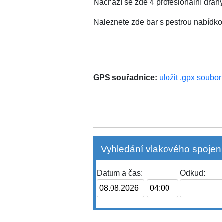
Nachází se zde 4 profesionální drá
Naleznete zde bar s pestrou nabídko
GPS souřadnice:
uložit .gpx soubor
Vyhledání vlakového spojení
Datum a čas:
Odkud: