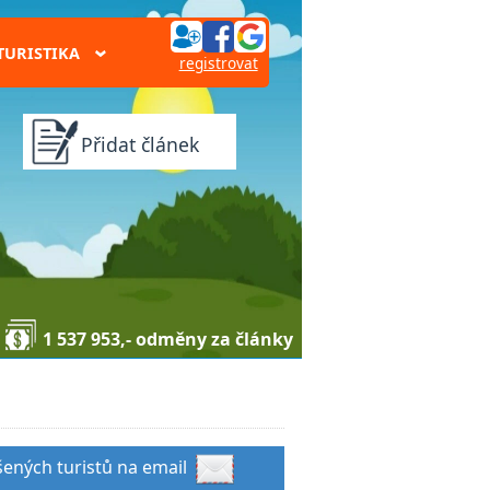
TURISTIKA
›
registrovat
Přidat článek
1 537 953,- odměny za články
šených turistů na email