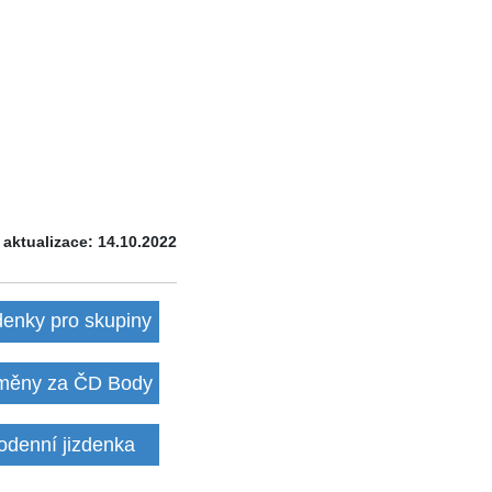
 aktualizace: 14.10.2022
denky pro skupiny
ěny za ČD Body
odenní jizdenka