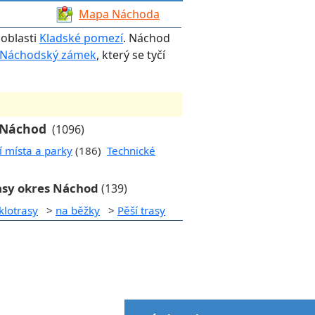
Mapa Náchoda
 oblasti
Kladské pomezí
. Náchod
Náchodský zámek
, který se tyčí
e Náchod
(1096)
í místa a parky
(186)
Technické
asy okres Náchod
(139)
klotrasy
>
na běžky
>
Pěší trasy