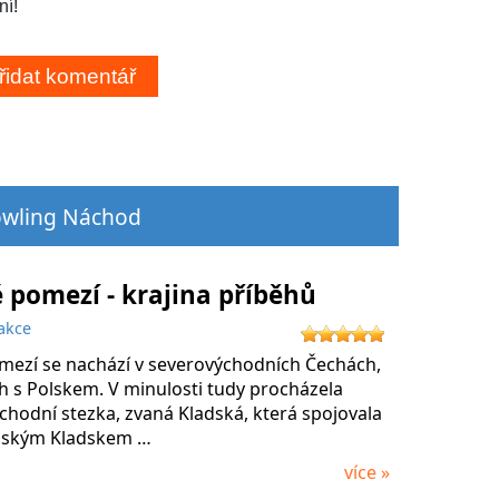
ní!
Bowling Náchod
 pomezí - krajina příběhů
akce
mezí se nachází v severovýchodních Čechách,
h s Polskem. V minulosti tudy procházela
chodní stezka, zvaná Kladská, která spojovala
lským Kladskem …
více »