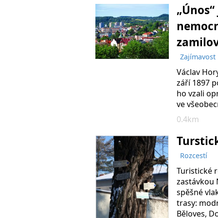
„Únos“ 
nemocni
zamilov
Zajímavost
Václav Hory
září 1897 p
ho vzali op
ve všeobec
0.4km
Turstic
Rozcestí
Turistické 
zastávkou N
spěšné vlak
trasy: mod
Běloves, D