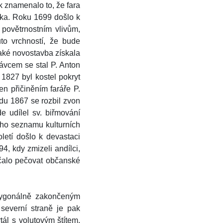
k znamenalo to, že fara
álka. Roku 1699 došlo k
 povětrnostním vlivům,
to vrchností, že bude
aké novostavba získala
ávcem se stal P. Anton
 1827 byl kostel pokryt
n přičiněním faráře P.
adu 1867 se rozbil zvon
 udílel sv. biřmování
ího seznamu kulturních
oletí došlo k devastaci
4, kdy zmizeli andílci,
ačalo pečovat občanské
olygonálně zakončeným
severní straně je pak
tál s volutovým štítem,