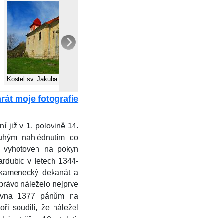
Krucifix u kostela sv. Jakuba
Kostel sv. Jakuba (Bořejov)
(Bořejov)
rát moje fotografie
í již v 1. polovině 14.
pouhým nahlédnutím do
yl vyhotoven na pokyn
ardubic v letech 1344-
 kamenecký dekanát a
právo náleželo nejprve
rvna 1377 pánům na
ři soudili, že náležel