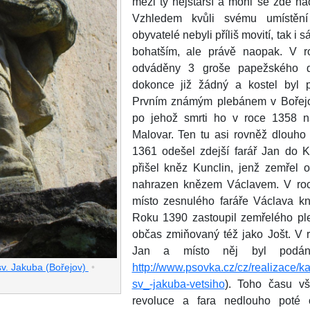
mezi ty nejstarší a mohl se zde nach
Vzhledem kvůli svému umístěn
obyvatelé nebyli příliš movití, tak i 
bohatším, ale právě naopak. V 
odváděny 3 groše papežského 
dokonce již žádný a kostel byl 
Prvním známým plebánem v Bořejo
po jehož smrti ho v roce 1358 n
Malovar. Ten tu asi rovněž dlouho
1361 odešel zdejší farář Jan do 
přišel kněz Kunclin, jenž zemřel 
nahrazen knězem Václavem. V ro
místo zesnulého faráře Václava k
Roku 1390 zastoupil zemřelého pl
občas zmiňovaný též jako Jošt. V 
Jan a místo něj byl podán
http://www.psovka.cz/cz/realizace/ka
sv. Jakuba (Bořejov)
•
sv_-jakuba-vetsiho
). Toho času vša
revoluce a fara nedlouho poté 