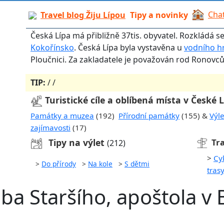
Chat
Travel blog Žiju Lípou
Tipy a novinky
Česká Lípa má přibližně 37tis. obyvatel. Rozkládá s
Kokořínsko
. Česká Lípa byla vystavěna u
vodního h
Ploučnici. Za zakladatele je považován rod Ronovců,
TIP:
/
/
Turistické cíle a oblíbená místa v České 
Památky a muzea
(192)
Přírodní památky
(155) &
Výle
zajímavosti
(17)
Tipy na výlet
Tra
(212)
>
Cy
>
Do přírody
>
Na kole
>
S dětmi
tras
uba Staršího, apoštola v