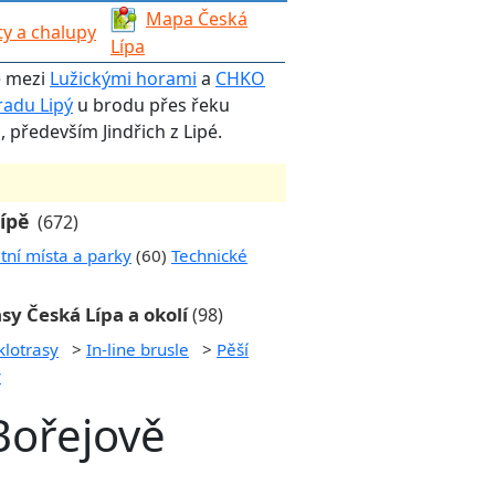
Mapa Česká
y a chalupy
Lípa
e mezi
Lužickými horami
a
CHKO
radu Lipý
u brodu přes řeku
 především Jindřich z Lipé.
Lípě
(672)
tní místa a parky
(60)
Technické
sy Česká Lípa a okolí
(98)
klotrasy
>
In-line brusle
>
Pěší
y
 Bořejově