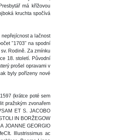
resbytář má křížovou
rojboká kruchta spočívá
 nepřejícnost a lačnost
topočet "1703" na spodní
a sv. Rodině. Za zmínku
e 18. století. Původní
terý prošel opravami v
pak byly pořízeny nové
 1597 (krátce poté sem
elit pražským zvonařem
O FVSAM ET S. JACOBO
OSTOLI IN BORŽEGOW
E A JOANNE GEORGIO
t. Illustrissimus ac