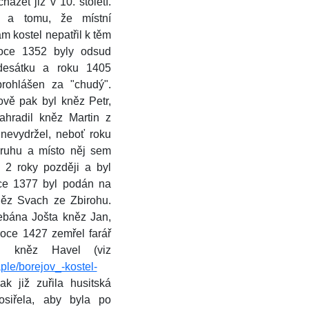
ázet již v 10. století.
í a tomu, že místní
sám kostel nepatřil k těm
roce 1352 byly odsud
desátku a roku 1405
prohlášen za "chudý".
vě pak byl kněz Petr,
ahradil kněz Martin z
 nevydržel, neboť roku
Kruhu a místo něj sem
o 2 roky později a byl
ce 1377 byl podán na
něz Svach ze Zbirohu.
ebána Jošta kněz Jan,
roce 1427 zemřel farář
 kněz Havel (viz
ple/borejov_-kostel-
k již zuřila husitská
osiřela, aby byla po