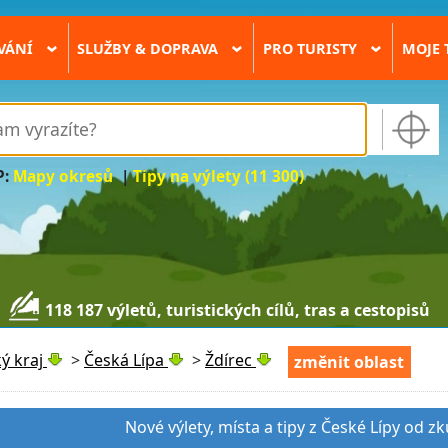
VÁNÍ
SLUŽBY & DOPRAVA
PRO TURISTY
MOJE 
›
›
›
P:
Mapy okresů
|
Tipy na výlety (11 300)
118 187 výletů, turistických cílů, tras a cestopisů
ý kraj
>
Česká Lípa
>
Ždírec
změnit oblast
Nové výlety, místa a tipy z České Lípy od z