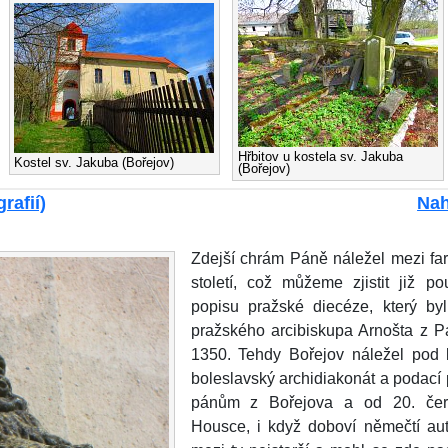
Hřbitov u kostela sv. Jakuba
Kostel sv. Jakuba (Bořejov)
(Bořejov)
rafií)
Nah
Zdejší chrám Páně náležel mezi farn
století, což můžeme zjistit již 
popisu pražské diecéze, který b
pražského arcibiskupa Arnošta z P
1350. Tehdy Bořejov náležel pod
boleslavský archidiakonát a podací 
pánům z Bořejova a od 20. če
Housce, i když doboví němečtí auto