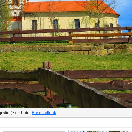
rafie (7)
•
Foto:
Boris-Jelínek