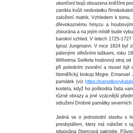
ukončení bojů obsazena kněžími podob
zanikla kvůli nedostatku římskokato
založení matrik. Vzhledem k tomu, 
dřevokaznému hmyzu a houbovým ch
zbourána a na jejím místě bude vyb
barokní vzhled. V letech 1725-1727 
Ignaz Jungmann. V roce 1824 byl zří
pálenými střešními taškami, roku 18
Wilhelma Seiferta hodinový stroj od 
při poledním zvonění a musel být 
litoměřický biskup Msgre. Emanuel J
památek (viz
https://pamatkovykatal
kostela, když ho poškodila řada vand
různé obrazy a jiné vzácnější před
sdružení Drobné památky severních
Jedná se o jednolodní stavbu s h
presbytářem, který má náležet s 
situována čtvercová sakristie. Původ