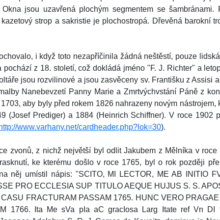
. Okna jsou uzavřená plochým segmentem se šambránami. P
 kazetový strop a sakristie je plochostropá. Dřevěná barokní t
hovalo, i když toto nezapříčinila žádná neštěstí, pouze lidská
 a pochází z 18. století, což dokládá jméno "F. J. Richter" a le
ltáře jsou rozvilinové a jsou zasvěceny sv. Františku z Assisi 
a malby Nanebevzetí Panny Marie a Zmrtvýchvstání Páně z konc
 1703, aby byly před rokem 1826 nahrazeny novým nástrojem, k
9 (Josef Prediger) a 1884 (Heinrich Schiffner). V roce 1902 
http://www.varhany.net/cardheader.php?lok=30
).
ce zvonů, z nichž největší byl odlit Jakubem z Mělníka v roce
rasknutí, ke kterému došlo v roce 1765, byl o rok později př
 na něj umístil nápis: "SCITO, MI LECTOR, ME AB INITI
SSE PRO ECCLESIA SUP TITULO AEQUE HUJUS S. S. AP
ICI CASU FRACTURAM PASSAM 1765. HUNC VERO PRAGA
 Ita Me sVa pIa aC gracIosa Larg Itate ref Vn DI feCI