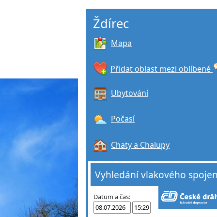
Ždírec
Mapa
Přidat oblast mezi oblíbené
Ubytování
Počasí
Chaty a Chalupy
Vyhledání vlakového spojen
Datum a čas: