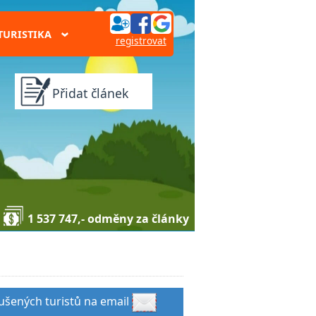
TURISTIKA
›
registrovat
Přidat článek
1 537 747,- odměny za články
kušených turistů na email