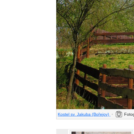
Kostel sv. Jakuba (Bořejov)
•
Fotog