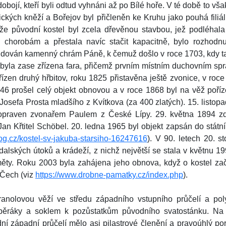
ojí, kteří byli odtud vyhnáni až po Bílé hoře. V té době to vša
lických kněží a Bořejov byl přičleněn ke Kruhu jako pouhá fili
že původní kostel byl zcela dřevěnou stavbou, jež podléhala
orobám a přestala navíc stačit kapacitně, bylo rozhodnu
udován kamenný chrám Páně, k čemuž došlo v roce 1703, kdy t
byla zase zřízena fara, přičemž prvním místním duchovním spr
zen druhý hřbitov, roku 1825 přistavěna ještě zvonice, v roce
46 prošel celý objekt obnovou a v roce 1868 byl na věž poříze
Josefa Prosta mladšího z Kvítkova (za 400 zlatých). 15. listop
opraven zvonařem Paulem z České Lípy. 29. května 1894 zde
an Křtitel Schöbel. 20. ledna 1965 byl objekt zapsán do státn
og.cz/kostel-sv-jakuba-starsiho-16247616
). V 90. letech 20. st
alských útoků a krádeží, z nichž největší se stala v květnu 199
měty. Roku 2003 byla zahájena jeho obnova, když o kostel z
 Čech (viz
https://www.drobne-pamatky.cz/index.php
).
ranolovou věží ve středu západního vstupního průčelí a p
opěráky a soklem k pozůstatkům původního svatostánku. Na 
ní západní průčelí mělo asi pilastrové členění a pravoúhlý por