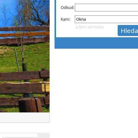
Odkud:
Kam:
4,5km od místa