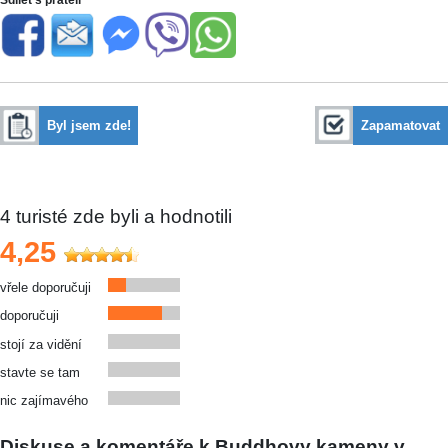
Byl jsem zde!
Zapamatovat
4
turisté zde byli a hodnotili
4,25
vřele doporučuji
doporučuji
stojí za vidění
stavte se tam
nic zajímavého
Diskuse a komentáře k Buddhovy kameny v