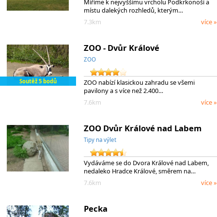
Míříme k nejvyššímu vrcholu Podkrkonoší a
místu dalekých rozhledů, kterým…
7.3km
více »
ZOO - Dvůr Králové
ZOO
Soutěž 5 bodů
ZOO nabízí klasickou zahradu se všemi
pavilony a s více než 2.400…
7.6km
více »
ZOO Dvůr Králové nad Labem
Tipy na výlet
Vydáváme se do Dvora Králové nad Labem,
nedaleko Hradce Králové, směrem na…
7.6km
více »
Pecka