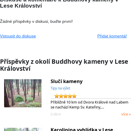
Lese Království
Žádné příspěvky v diskusi, buďte první!
Vstoupit do diskuse
Přidat komentář
Příspěvky z okolí Buddhovy kameny v Lese
Království
Slučí kameny
Tipy na výlet
Přibližně 10 km od Dvora Králové nad Labem
se nachází Kemp Sv. Kateřiny,…
0.4km
více »
Karolinina vyhlídka v Lese