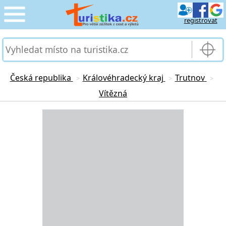
registrovat
CESTOVÁNÍ
›
SLUŽBY & DOPRAVA
›
Česká republika
Královéhradecký kraj
Trutnov
>
>
>
Vítězná
PRO TURISTY
›
Loading...
MOJE TURISTIKA
›