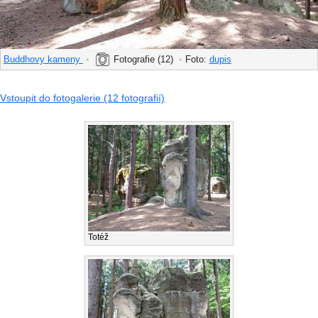
Buddhovy kameny
•
Fotografie (12)
•
Foto:
dupis
Vstoupit do fotogalerie (12 fotografií)
Totéž