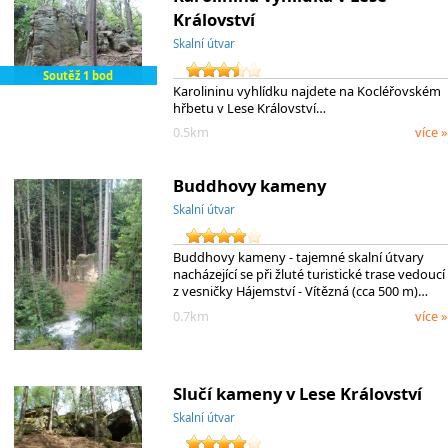
Království
Skalní útvar
Soutěž 1 bod
Karolininu vyhlídku najdete na Kocléřovském
hřbetu v Lese Království…
0.5km
více »
Buddhovy kameny
Skalní útvar
Buddhovy kameny - tajemné skalní útvary
nacházející se při žluté turistické trase vedoucí
z vesničky Hájemství - Vítězná (cca 500 m)…
0.7km
více »
Slučí kameny v Lese Království
Skalní útvar