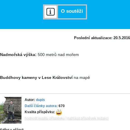
O soutěži
Poslední aktualizace: 20.5.2016
Nadmořská výška:
500 metrů nad mořem
Buddhovy kameny v Lese Království
na mapě
Autor:
dupis
Další články autora:
670
Kvalita příspěvku:
hodnotit kvalitu příspěvku
|
nahlásit příspěvek redakci
Sdílet s přáteli