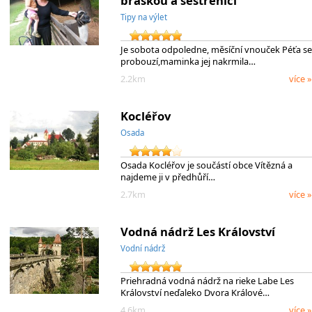
bráškou a sestřenicí
Tipy na výlet
Je sobota odpoledne, měsíční vnouček Péťa se
probouzí,maminka jej nakrmila…
2.2km
více »
Kocléřov
Osada
Osada Kocléřov je součástí obce Vítězná a
najdeme ji v předhůří…
2.7km
více »
Vodná nádrž Les Království
Vodní nádrž
Priehradná vodná nádrž na rieke Labe Les
Království neďaleko Dvora Králové…
4.6km
více »