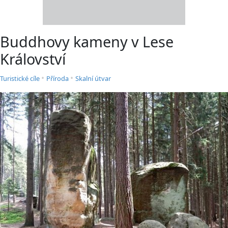
Buddhovy kameny v Lese
Království
•
•
Turistické cíle
Příroda
Skalní útvar