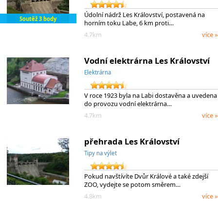
Údolní nádrž Les Království, postavená na
Soutěž 3 body
horním toku Labe, 6 km proti…
4.7km
více »
Vodní elektrárna Les Království
Elektrárna
V roce 1923 byla na Labi dostavěna a uvedena
do provozu vodní elektrárna…
4.7km
více »
přehrada Les Království
Tipy na výlet
Pokud navštívíte Dvůr Králové a také zdejší
ZOO, vydejte se potom směrem…
4.8km
více »