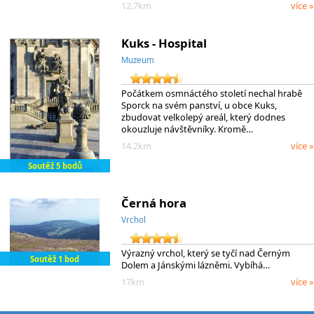
12.7km
více »
Kuks - Hospital
Muzeum
Počátkem osmnáctého století nechal hrabě
Sporck na svém panství, u obce Kuks,
zbudovat velkolepý areál, který dodnes
okouzluje návštěvníky. Kromě…
14.2km
více »
Soutěž 5 bodů
Černá hora
Vrchol
Výrazný vrchol, který se tyčí nad Černým
Soutěž 1 bod
Dolem a Jánskými lázněmi. Vybíhá…
17km
více »