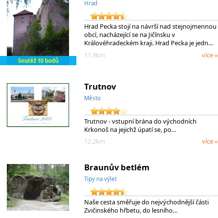
Hrad
Hrad Pecka stojí na návrší nad stejnojmennou
obcí, nacházející se na Jičínsku v
Královéhradeckém kraji. Hrad Pecka je jedn…
11.9km
více »
Soutěž 10 bodů
Trutnov
Město
Trutnov - vstupní brána do východních
Krkonoš na jejichž úpatí se, po…
12.2km
více »
Braunův betlém
Tipy na výlet
Naše cesta směřuje do nejvýchodnější části
Zvičinského hřbetu, do lesního…