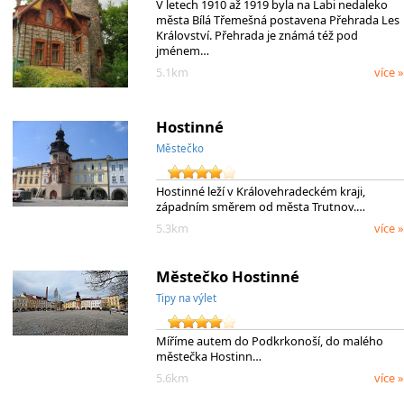
V letech 1910 až 1919 byla na Labi nedaleko
města Bílá Třemešná postavena Přehrada Les
Království. Přehrada je známá též pod
jménem…
5.1km
více »
Hostinné
Městečko
Hostinné leží v Královehradeckém kraji,
západním směrem od města Trutnov.…
5.3km
více »
Městečko Hostinné
Tipy na výlet
Míříme autem do Podkrkonoší, do malého
městečka Hostinn…
5.6km
více »