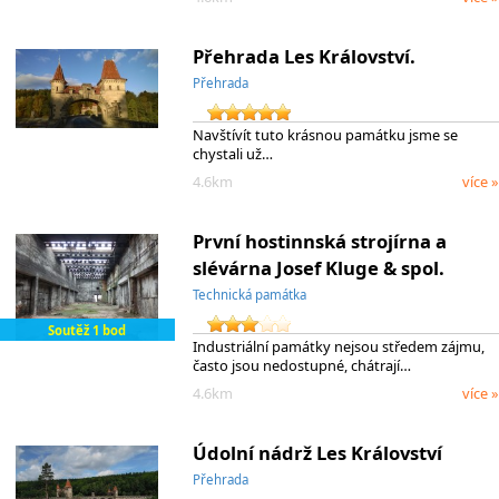
Přehrada Les Království.
Přehrada
Navštívít tuto krásnou památku jsme se
chystali už…
4.6km
více »
První hostinnská strojírna a
slévárna Josef Kluge & spol.
Technická památka
Soutěž 1 bod
Industriální památky nejsou středem zájmu,
často jsou nedostupné, chátrají…
4.6km
více »
Údolní nádrž Les Království
Přehrada