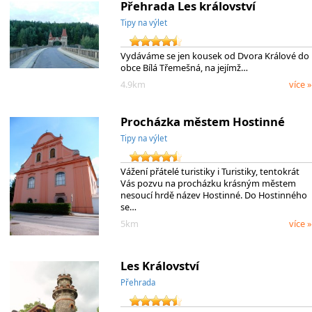
Přehrada Les království
Tipy na výlet
Vydáváme se jen kousek od Dvora Králové do
obce Bílá Třemešná, na jejímž…
4.9km
více »
Procházka městem Hostinné
Tipy na výlet
Vážení přátelé turistiky i Turistiky, tentokrát
Vás pozvu na procházku krásným městem
nesoucí hrdě název Hostinné. Do Hostinného
se…
5km
více »
Les Království
Přehrada