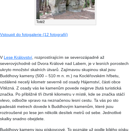
Totéž
Vstoupit do fotogalerie (12 fotografií)
V
Lese Království
, rozprostírajícím se severozápadně až
severovýchodně od Dvora Králové nad Labem, je v lesních porostech
ukryto množství skalních útvarů. Zajímavou skupinou skal jsou
Buddhovy kameny (500 – 510 m n. m.) na Kocléřovském hřbetu,
vzdálené necelý kilometr severně od osady Hájemství, části obce
Vítězná. Z osady vás ke kamenům povede nejprve žlutá turistická
značka. Po přibližně tři čtvrtě kilometru v místě, kde se značka stáčí
vlevo, odbočte vpravo na neznačenou lesní cestu. Ta vás po sto
padesáti metrech dovede k Buddhovým kamenům, které jsou
roztroušené po lese jen několik desítek metrů od sebe. Jednotlivé
skalky snadno obejdete.
Buddhovy kameny jsou pískovcové. To poznáte už podle bílého písku