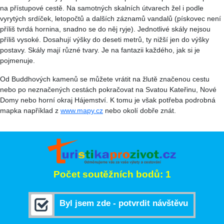
na přístupové cestě. Na samotných skalních útvarech žel i podle
vyrytých srdíček, letopočtů a dalších záznamů vandalů (pískovec není
příliš tvrdá hornina, snadno se do něj ryje). Jednotlivé skály nejsou
příliš vysoké. Dosahují výšky do deseti metrů, ty nižší jen do výšky
postavy. Skály mají různé tvary. Je na fantazii každého, jak si je
pojmenuje.
Od Buddhových kamenů se můžete vrátit na žlutě značenou cestu
nebo po neznačených cestách pokračovat na Svatou Kateřinu, Nové
Domy nebo horní okraj Hájemství. K tomu je však potřeba podrobná
mapka například z
www.mapy.cz
nebo okolí dobře znát.
Počet soutěžních bodů: 1
Byl jsem zde - potvrdit návštěvu