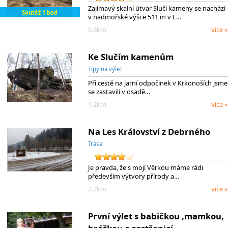
Zajímavý skalní útvar Slučí kameny se nachází
Soutěž 1 bod
v nadmořské výšce 511 m v L…
0.8km
více »
Ke Slučím kamenům
Tipy na výlet
Při cestě na jarní odpočinek v Krkonoších jsme
se zastavili v osadě…
1.2km
více »
Na Les Království z Debrného
Trasa
Je pravda, že s mojí Věrkou máme rádi
především výtvory přírody a…
2.2km
více »
První výlet s babičkou ,mamkou,