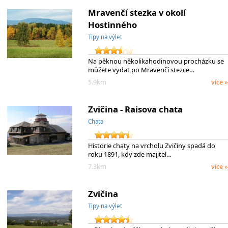
Mravenčí stezka v okolí
Hostinného
Tipy na výlet
Na pěknou několikahodinovou procházku se
můžete vydat po Mravenčí stezce…
5.9km
více »
Zvičina - Raisova chata
Chata
Historie chaty na vrcholu Zvičiny spadá do
roku 1891, kdy zde majitel…
7.3km
více »
Zvičina
Tipy na výlet