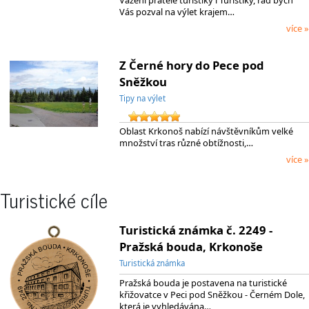
Vážení přátelé turistiky i Turistiky, rád bych
Vás pozval na výlet krajem…
více »
Z Černé hory do Pece pod
Sněžkou
Tipy na výlet
Oblast Krkonoš nabízí návštěvníkům velké
množství tras různé obtížnosti,…
více »
Turistické cíle
Turistická známka č. 2249 -
Pražská bouda, Krkonoše
Turistická známka
Pražská bouda je postavena na turistické
křižovatce v Peci pod Sněžkou - Černém Dole,
která je vyhledávána…