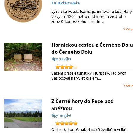
Turistická známka
Lyžařská bouda leží na jižním svahu Liščí Hory
ve výšce 1206 metrů nad mořem ve druhé
zóně Krkonošského národní…
více »
Hornickou cestou z Černého Dolu
do Černého Dolu
Tipy na výlet
Vážení přátelé turistiky i Turistiky, rád bych
Vás pozval na výlet krajem…
více »
Z Černé hory do Pece pod
Sněžkou
Tipy na výlet
Oblast Krkonoš nabízí návštěvníkům velké