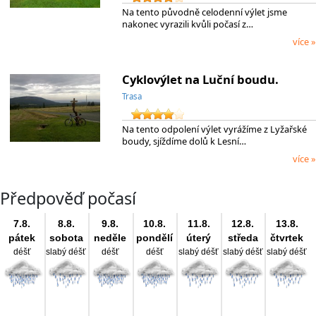
Na tento původně celodenní výlet jsme
nakonec vyrazili kvůli počasí z…
více »
Cyklovýlet na Luční boudu.
Trasa
Na tento odpolení výlet vyrážíme z Lyžařské
boudy, sjíždíme dolů k Lesní…
více »
Předpověď počasí
7.8.
8.8.
9.8.
10.8.
11.8.
12.8.
13.8.
pátek
sobota
neděle
pondělí
úterý
středa
čtvrtek
déšť
slabý déšť
déšť
déšť
slabý déšť
slabý déšť
slabý déšť