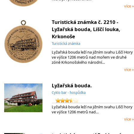
více »
Turistická známka č. 2210 -
Lyžařská bouda, Liščí louka,
Krkonoše
Turistická známka
Lyžařská bouda leží na jižním svahu Liščí Hory
ve výšce 1206 metrů nad mořem ve druhé
zóně Krkonošského národní…
více »
Lyžařská bouda.
Cyklo bar - hospůdka
Lyžařská bouda leží na jižním svahu Liščí hory
ve výšce 1206 metrů nad…
více »