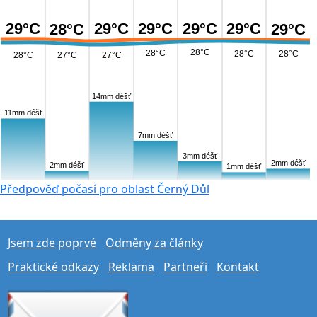
29°C
29°C
29°C
29°C
29°C
28°C
29°C
28°C
28°C
28°C
28°C
28°C
27°C
27°C
14mm déšť
11mm déšť
7mm déšť
3mm déšť
2mm déšť
2mm déšť
1mm déšť
Předpověď počasí pro oblast Černý Důl
Jsem zde poprvé
Odměny za články
Praktické odkazy
Reklama
Partneři
Kontakt