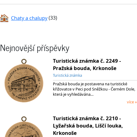
Chaty a chalupy
(33)
Nejnovější příspěvky
Turistická známka č. 2249 -
Pražská bouda, Krkonoše
Turistická známka
Pražská bouda je postavena na turistické
křižovatce v Peci pod Sněžkou - Černém Dole,
která je vyhledávána…
více »
Turistická známka č. 2210 -
Lyžařská bouda, Liščí louka,
Krkonoše