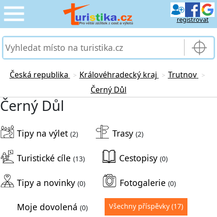
registrovat
CESTOVÁNÍ
›
SLUŽBY & DOPRAVA
›
Česká republika
Královéhradecký kraj
Trutnov
>
>
>
Černý Důl
PRO TURISTY
›
Černý Důl
MOJE TURISTIKA
›
Tipy na výlet
Trasy
(2)
(2)
Turistické cíle
Cestopisy
(13)
(0)
Tipy a novinky
Fotogalerie
(0)
(0)
Moje dovolená
Všechny příspěvky
(17)
(0)