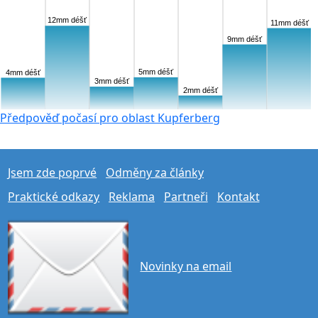
12mm déšť
11mm déšť
9mm déšť
5mm déšť
4mm déšť
3mm déšť
2mm déšť
Předpověď počasí pro oblast Kupferberg
Jsem zde poprvé
Odměny za články
Praktické odkazy
Reklama
Partneři
Kontakt
Novinky na email