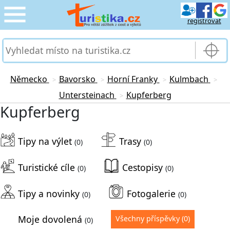
registrovat
CESTOVÁNÍ
›
SLUŽBY & DOPRAVA
›
Německo
Bavorsko
Horní Franky
Kulmbach
>
>
>
>
Untersteinach
Kupferberg
>
PRO TURISTY
›
Kupferberg
MOJE TURISTIKA
›
Tipy na výlet
Trasy
(0)
(0)
Turistické cíle
Cestopisy
(0)
(0)
Tipy a novinky
Fotogalerie
(0)
(0)
Moje dovolená
Všechny příspěvky
(0)
(0)