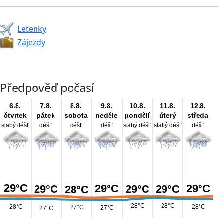
Letenky
Zájezdy
Předpověď počasí
6.8.
7.8.
8.8.
9.8.
10.8.
11.8.
12.8.
čtvrtek
pátek
sobota
neděle
pondělí
úterý
středa
slabý déšť
déšť
déšť
déšť
slabý déšť
slabý déšť
déšť
29°C
29°C
29°C
29°C
29°C
29°C
28°C
28°C
28°C
28°C
28°C
27°C
27°C
27°C