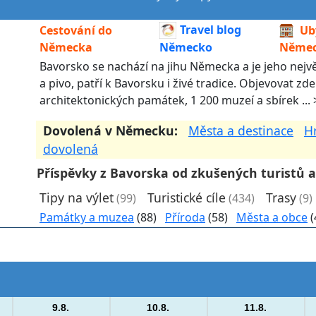
Travel blog
Cestování do
Ub
Německa
Něme
Německo
Bavorsko se nachází na jihu Německa a je jeho největ
a pivo, patří k Bavorsku i živé tradice. Objevovat z
architektonických památek, 1 200 muzeí a sbírek ...
Dovolená v Německu:
Města a destinace
H
dovolená
Příspěvky z Bavorska od zkušených turistů a
Tipy na výlet
Turistické cíle
Trasy
(99)
(434)
(9)
Památky a muzea
(88)
Příroda
(58)
Města a obce
(
9.8.
10.8.
11.8.