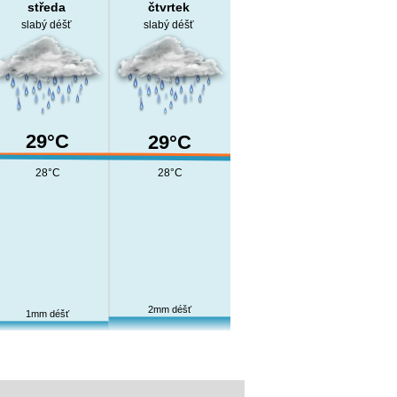
středa
čtvrtek
slabý déšť
slabý déšť
29°C
29°C
28°C
28°C
2mm déšť
1mm déšť