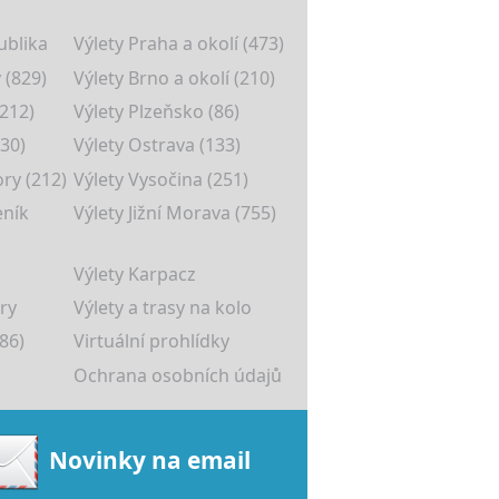
ublika
Výlety Praha a okolí (473)
 (829)
Výlety Brno a okolí (210)
(212)
Výlety Plzeňsko (86)
30)
Výlety Ostrava (133)
ory (212)
Výlety Vysočina (251)
eník
Výlety Jižní Morava (755)
Výlety Karpacz
ry
Výlety a trasy na kolo
86)
Virtuální prohlídky
Ochrana osobních údajů
Novinky na email