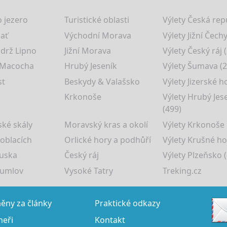
 jezero
Turistické oblasti
Výlety Česká rep
lať
Východní Morava
Výlety Jižní Čechy
drž Lipno
Jižní Morava
Výlety Český ráj 
 Macocha
Hrubý Jeseník
Výlety Šumava (2
st
Beskydy & Valašsko
Výlety Jizerské h
Krkonoše
Výlety Hrubý Jes
(499)
ké skály
Moravský kras a okolí
Výlety Krkonoše
 oblacích
Orlické hory a podhůří
Výlety Krušné ho
uska
Český ráj
Výlety Plzeňsko (
rumlov
Vysoké Tatry
Treking.cz
ny za články
Praktické odkazy
neři
Kontakt