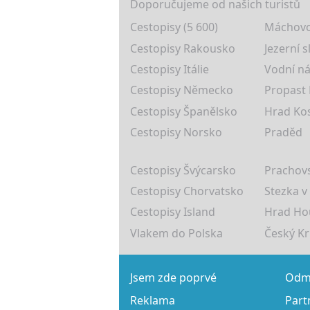
Doporučujeme od našich turistů
Cestopisy (5 600)
Máchovo
Cestopisy Rakousko
Jezerní s
Cestopisy Itálie
Vodní ná
Cestopisy Německo
Propast
Cestopisy Španělsko
Hrad Ko
Cestopisy Norsko
Praděd
Cestopisy Švýcarsko
Prachovs
Cestopisy Chorvatsko
Stezka v
Cestopisy Island
Hrad Ho
Vlakem do Polska
Český K
Jsem zde poprvé
Odmě
Reklama
Part