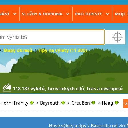
VÁNÍ
SLUŽBY & DOPRAVA
PRO TURISTY
MOJE 
›
›
›
P:
Mapy okresů
|
Tipy na výlety (11 300)
118 187 výletů, turistických cílů, tras a cestopisů
>
Horní Franky
>
Bayreuth
>
Creußen
>
Haag
z
Nové výlety a tipy z Bavorska od zku