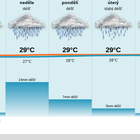
neděle
pondělí
úterý
déšť
déšť
slabý déšť
29°C
29°C
29°C
28°C
28°C
27°C
14mm déšť
7mm déšť
3mm déšť
g