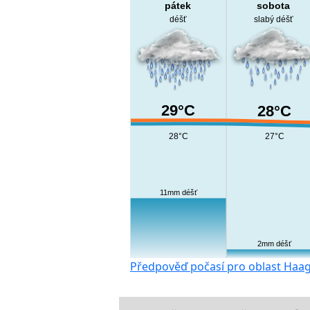
pátek
sobota
déšť
slabý déšť
29°C
28°C
28°C
27°C
11mm déšť
2mm déšť
Předpověď počasí pro oblast Haa