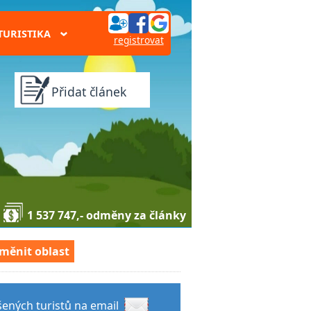
TURISTIKA
›
registrovat
Přidat článek
1 537 747,- odměny za články
měnit oblast
šených turistů na email