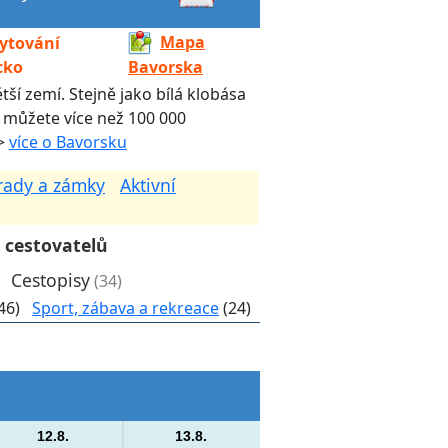
Mapa
ytování
cko
Bavorska
ší zemí. Stejně jako bílá klobása
de můžete více než 100 000
 >
více o Bavorsku
rady a zámky
Aktivní
 cestovatelů
Cestopisy
(34)
46)
Sport, zábava a rekreace
(24)
12.8.
13.8.