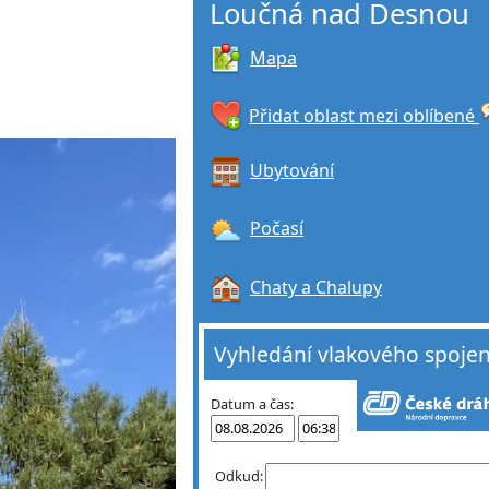
Loučná nad Desnou
Mapa
Přidat oblast mezi oblíbené
Ubytování
Počasí
Chaty a Chalupy
Vyhledání vlakového spojen
Datum a čas:
Odkud: