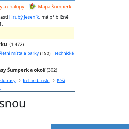
y a chalupy
Mapa Šumperk
lasti
Hrubý Jeseník
, má přibližně
1.
rku
(1 472)
ýletní místa a parky
(190)
Technické
asy Šumperk a okolí
(302)
klotrasy
>
In-line brusle
>
Pěší
y
esnou