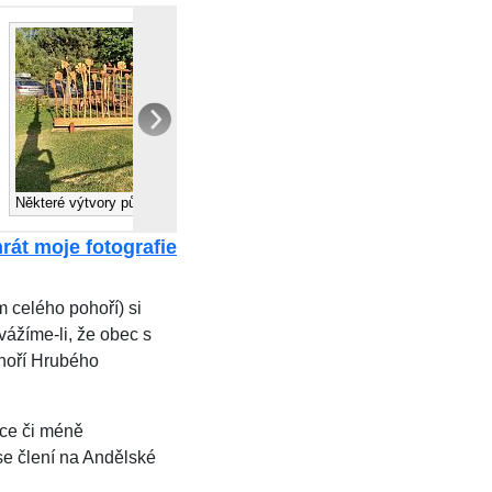
Některé výtvory působí i křehce
rát moje fotografie
 celého pohoří) si
vážíme-li, že obec s
ohoří Hrubého
ce či méně
se člení na Andělské