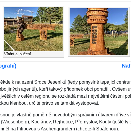
Vítání a loučení
grafií)
Nah
ěkde k nalezení Srdce Jeseníků (tedy pomyslné tepající centrum
ebo jiných agentů), kteří takový přídomek obci poradili. Ovšem u
ejvětších v celém regionu se rozkládá mezi největšími částmi p
kou klenbou, určité právo se tam dá vystopovat.
snou je vlastně poměrně novodobým správním útvarem dříve ví
(Wiesenberg), Kociánov, Rejhotice, Přemyslov, Kouty (ještě ty 
mněl na Filipovou s Aschengrundem (chcete-li Spálenou).