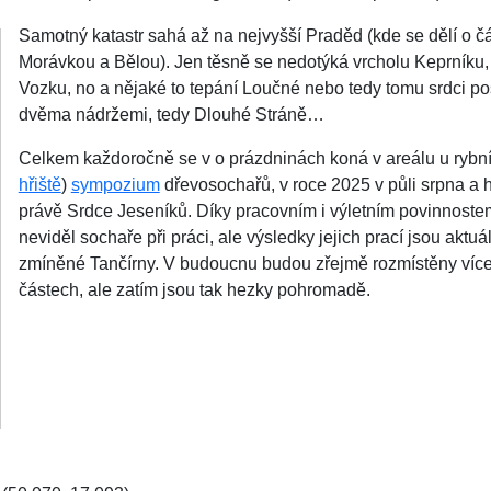
Samotný katastr sahá až na nejvyšší Praděd (kde se dělí o č
Morávkou a Bělou). Jen těsně se nedotýká vrcholu Keprníku,
Vozku, no a nějaké to tepání Loučné nebo tedy tomu srdci pos
dvěma nádržemi, tedy Dlouhé Stráně…
Celkem každoročně se v o prázdninách koná v areálu u rybní
hřiště
)
sympozium
dřevosochařů, v roce 2025 v půli srpna a
právě Srdce Jeseníků. Díky pracovním i výletním povinnoste
neviděl sochaře při práci, ale výsledky jejich prací jsou aktuá
zmíněné Tančírny. V budoucnu budou zřejmě rozmístěny více 
částech, ale zatím jsou tak hezky pohromadě.