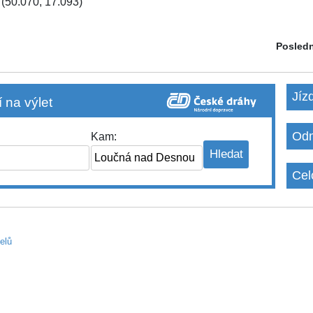
(50.070, 17.093)
Posledn
Jíz
 na výlet
Odm
Kam:
Cel
elů