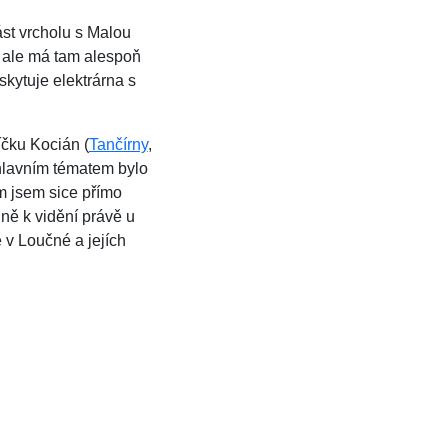
ást vrcholu s Malou
 ale má tam alespoň
kytuje elektrárna s
čku Kocián (
Tančírny
,
 hlavním tématem bylo
m jsem sice přímo
lně k vidění právě u
v Loučné a jejích