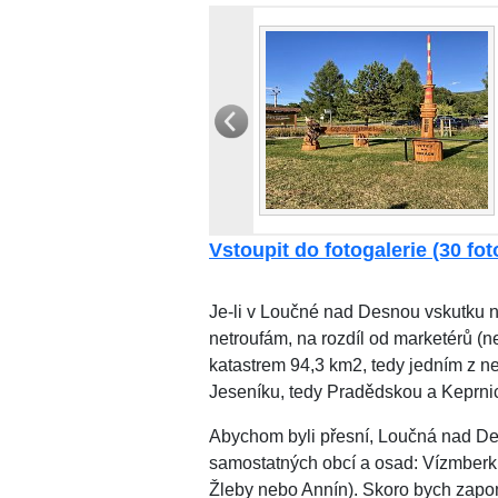
Vstoupit do fotogalerie (30 foto
Je-li v Loučné nad Desnou vskutku n
netroufám, na rozdíl od marketérů (n
katastrem 94,3 km2, tedy jedním z n
Jeseníku, tedy Pradědskou a Keprnic
Abychom byli přesní, Loučná nad De
samostatných obcí a osad: Vízmberk 
Žleby nebo Annín). Skoro bych zapo