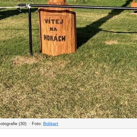
otografie (30)
•
Foto:
Bobkart