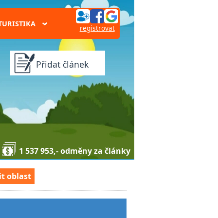
TURISTIKA
›
registrovat
Přidat článek
1 537 953,- odměny za články
t oblast