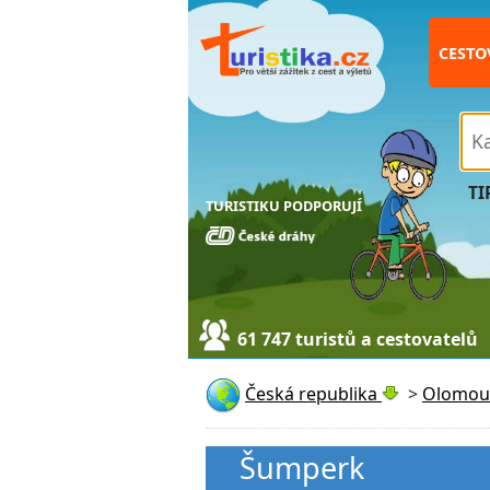
CESTO
TI
TURISTIKU PODPORUJÍ
61 747 turistů a cestovatelů
Česká republika
>
Olomouc
Šumperk