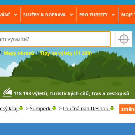
VÁNÍ
SLUŽBY & DOPRAVA
PRO TURISTY
MOJE 
›
›
›
P:
Mapy okresů
|
Tipy na výlety (11 300)
118 193 výletů, turistických cílů, tras a cestopisů
ký kraj
>
Šumperk
>
Loučná nad Desnou
změni