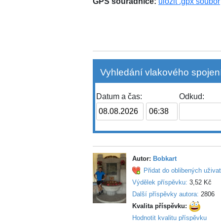
GPS souřadnice:
uložit .gpx soubor
Vyhledání vlakového spojení
Datum a čas:
Odkud:
Autor:
Bobkart
Přidat do oblibených uživat
Výdělek příspěvku:
3,52 Kč
Další příspěvky autora:
2806
Kvalita příspěvku:
Hodnotit kvalitu příspěvku