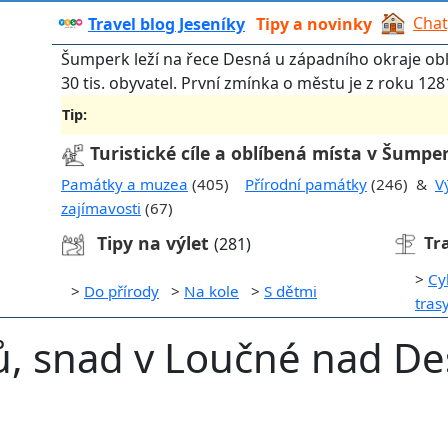
Chat
Travel blog Jeseníky
Tipy a novinky
Šumperk leží na řece Desná u západního okraje ob
30 tis. obyvatel. První zmínka o městu je z roku 128
Tip:
Turistické cíle a oblíbená místa v Šumpe
Památky a muzea
(405)
Přírodní památky
(246) &
V
zajímavosti
(67)
Tipy na výlet
Tr
(281)
>
Cy
>
Do přírody
>
Na kole
>
S dětmi
tras
ů, snad v Loučné nad D